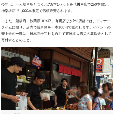
今年は、一人焼き鳥とつくねの5本1セットを花川戸店で250本限定、
神楽坂店で1,000本限定で店頭販売されます。
また、船橋店、秋葉原UDX店、有明店ほか計5店舗では、ディナー
タイムに限り、店内で焼き鳥を一本100円で販売します。イベントの
売上金の一部は、日本赤十字社を通じて東日本大震災の義援金として
寄付するとのこと。