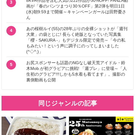
8KVR作品を含む人気の222作品が30%OFF! FANZA動
3
画が「春のパンツまつり30％OFF」第2弾を明日1日
(水)朝9:59まで開催～キャンペーンガールは田野憂さ
ん
あの桜樹ルイ(55)の28年ぶりの全裸ショットが「週刊
4
大衆」の袋とじに! 長らく絶版となっていた写真集
「櫻 - SAKURA -」もデジタル限定で発売～「今の私
もみたい！という声に調子にのってしまいました
(^◇^;)」
お尻スポンサーも話題のNGなし破天荒アイドル・鈴
5
木Mob.が初グラビアに挑戦! 「週プレ」に登場～「人
生初のグラビア!!!しかも5水着も着てます」。撮影の
裏側動画も公開
同じジャンルの記事