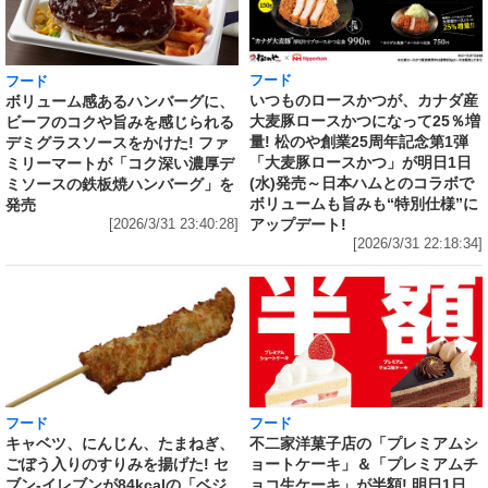
フード
フード
いつものロースかつが、カナダ産
ボリューム感あるハンバーグに、
大麦豚ロースかつになって25％増
ビーフのコクや旨みを感じられる
量! 松のや創業25周年記念第1弾
デミグラスソースをかけた! ファ
「大麦豚ロースかつ」が明日1日
ミリーマートが「コク深い濃厚デ
(水)発売～日本ハムとのコラボで
ミソースの鉄板焼ハンバーグ」を
ボリュームも旨みも“特別仕様”に
発売
アップデート!
[2026/3/31 23:40:28]
[2026/3/31 22:18:34]
フード
フード
キャベツ、にんじん、たまねぎ、
不二家洋菓子店の「プレミアムシ
ごぼう入りのすりみを揚げた! セ
ョートケーキ」＆「プレミアムチ
ブン‐イレブンが84kcalの「ベジ
ョコ生ケーキ」が半額! 明日1日