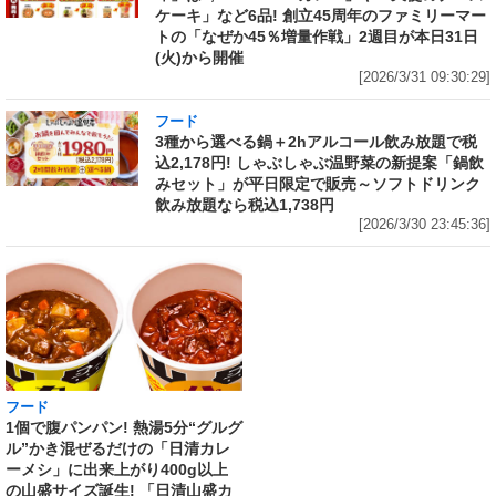
ケーキ」など6品! 創立45周年のファミリーマー
トの「なぜか45％増量作戦」2週目が本日31日
(火)から開催
[2026/3/31 09:30:29]
フード
3種から選べる鍋＋2hアルコール飲み放題で税
込2,178円! しゃぶしゃぶ温野菜の新提案「鍋飲
みセット」が平日限定で販売～ソフトドリンク
飲み放題なら税込1,738円
[2026/3/30 23:45:36]
フード
フード
1個で腹パンパン! 熱湯5分“グルグ
ネット限定「サッポロ生ビール黒
ル”かき混ぜるだけの「日清カレ
ラベル『エヴァンゲリオン』デザ
ーメシ」に出来上がり400g以上
イン缶 12本セットBOX」の予約
の山盛サイズ誕生! 「日清山盛カ
がAmazonでも実施中 350ml缶