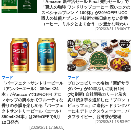
「Amazon 新生活セール Final 先行セール」で
「職人の珈琲 ワンドリップコーヒー 深いコクの
スペシャルブレンド 100杯」が20%OFF! UCC
職人の焙煎とブレンド技術で毎日飽きない定番
コーヒー。ミルクとよく合うコク豊かな味わい
[2026/3/31 18:06:07]
フード
フード
「パーフェクトサントリービール
ブロンコビリーの名物「新鮮サラ
〈アンバーエール〉 350ml×24
ダバー」が40年ぶりに明日1日
本」がAmazonで18%OFF! アロ
(水)刷新! 自社開発カリーと炭火
マホップの爽やかでフルーティな
炙り焼き芋を追加した「ブロンコ
香りの余韻を楽しめる「パーフェ
ビュッフェ」に進化～ドリンクバ
クトサントリービール〈エール〉
ーにもデトックスウォーター、バ
350ml×24本」は26%OFFで5月
タフライピー、台湾茶が登場
12日発売
[2026/3/31 15:53:59]
[2026/3/31 17:56:05]