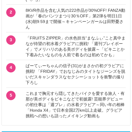
8KVR作品を含む人気の222作品が30%OFF! FANZA動
2
画が「春のパンツまつり30％OFF」第2弾を明日1日
(水)朝9:59まで開催～キャンペーンガールは田野憂さ
ん
「FRUITS ZIPPER」の水色担当“まなふぃ”こと真中ま
3
なが待望の初水着グラビアに挑戦! 「週刊プレイボー
イ」でメリハリのある美ボディを披露～「ビキニとか
下着みたいなものを人前で着るのは初めてかも」
ぱーてぃーちゃんの信子(31)がまさかの初グラビアに
4
挑戦! 「FRIDAY」でおなじみのタイトなジーンズを脱
いだスキャンダラスなセクシーショットを衝撃の撮り
下ろし
これまで胸元すら隠してきたバイクを愛する旅人・有
5
那が美ボディをビキニなどで初披露! 芸能界デビュー
の初仕事は「週プレ」の水着グラビア～同い年の相棒
「Honda X4」で日本全国2万km以上走破。グラビア
挑戦への想いも語ったメイキング動画も