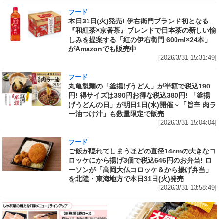
フード
本日31日(火)発売! 伊右衛門ブランド初となる
『和紅茶×京番茶』ブレンドで日本茶の新しい愉
しみを提案する「紅の伊右衛門 600ml×24本」
がAmazonでも販売中
[2026/3/31 15:31:49]
フード
丸亀製麺の「釜揚げうどん」が半額で税込190
円! 得サイズは390円お得な税込380円! 「釜揚
げうどんの日」が明日1日(水)開催～「旨辛 肉ラ
ー油つけ汁」も数量限定で販売
[2026/3/31 15:04:04]
フード
ご飯が隠れてしまうほどの直径14cmの大きなコ
ロッケにから揚げ3個で税込646円のお弁当! ロ
ーソンが「高岡大仏コロッケ＆から揚げ弁当」
を北陸・東海地方で本日31日(火)発売
[2026/3/31 13:58:49]