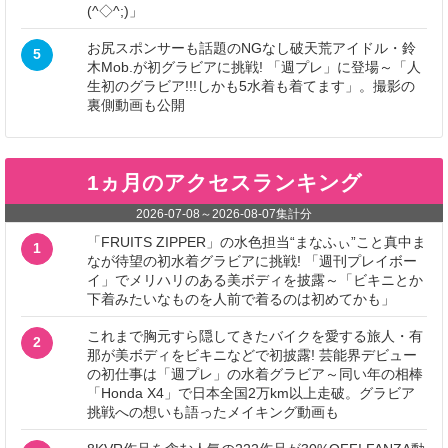
(^◇^;)」
お尻スポンサーも話題のNGなし破天荒アイドル・鈴
5
木Mob.が初グラビアに挑戦! 「週プレ」に登場～「人
生初のグラビア!!!しかも5水着も着てます」。撮影の
裏側動画も公開
1ヵ月のアクセスランキング
2026-07-08
～
2026-08-07
集計分
「FRUITS ZIPPER」の水色担当“まなふぃ”こと真中ま
1
なが待望の初水着グラビアに挑戦! 「週刊プレイボー
イ」でメリハリのある美ボディを披露～「ビキニとか
下着みたいなものを人前で着るのは初めてかも」
これまで胸元すら隠してきたバイクを愛する旅人・有
2
那が美ボディをビキニなどで初披露! 芸能界デビュー
の初仕事は「週プレ」の水着グラビア～同い年の相棒
「Honda X4」で日本全国2万km以上走破。グラビア
挑戦への想いも語ったメイキング動画も