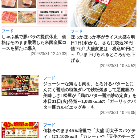
フード
フード
しゃぶ葉で豚バラの提供休止 価
ほっかほっか亭がライス大盛を明
格はそのまま厳選した米国産豚ロ
日1日(水)から、さらに税込20円
ースを新たに導入
値下げ! 大盛変更は＋税込50円に
[2026/3/31 12:49:33]
～「いま下げられるところから下
げる」
[2026/3/31 10:54:52]
フード
ジューシーな鶏もも肉を、とろけるバターとに
んにく醤油の特製ダレで鉄板焼きして悪魔級の
美味しさ! 松屋が「鶏のバター醤油炒め定食」を
本日31日(火)発売～1,039kcalの「ガーリックバ
ター豚カルビエッグ丼」も
[2026/3/31 10:26:05]
フード
価格そのまま45％増量で「大盛 明太子スパゲテ
ィ」は1,102kcal! 「カレー」や「天使のチーズ