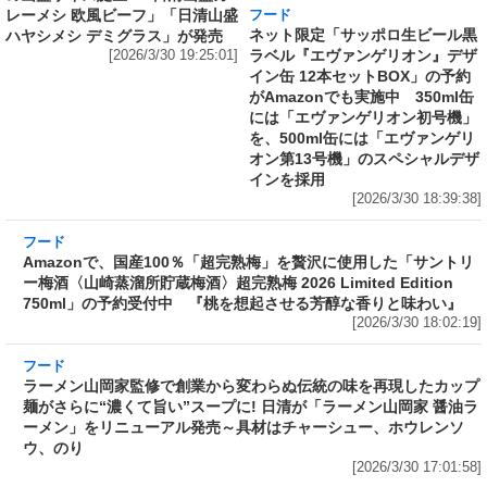
レーメシ 欧風ビーフ」「日清山盛
には「エヴァンゲリオン初号機」
ハヤシメシ デミグラス」が発売
を、500ml缶には「エヴァンゲリ
[2026/3/30 19:25:01]
オン第13号機」のスペシャルデザ
インを採用
[2026/3/30 18:39:38]
フード
Amazonで、国産100％「超完熟梅」を贅沢に使
用した「サントリー梅酒〈山崎蒸溜所貯蔵梅
酒〉超完熟梅 2026 Limited Edition 750ml」の
予約受付中 『桃を想起させる芳醇な香りと味
わい』
[2026/3/30 18:02:19]
フード
ラーメン山岡家監修で創業から変わらぬ伝統の
味を再現したカップ麺がさらに“濃くて旨い”ス
ープに! 日清が「ラーメン山岡家 醤油ラーメ
ン」をリニューアル発売～具材はチャーシュ
ー、ホウレンソウ、のり
[2026/3/30 17:01:58]
フード