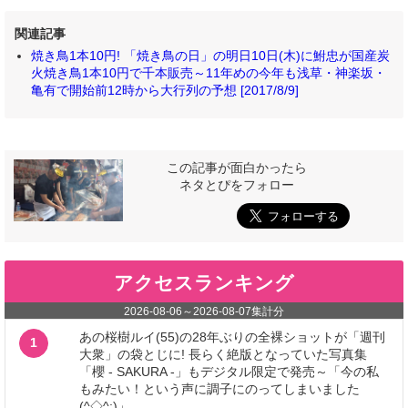
関連記事
焼き鳥1本10円! 「焼き鳥の日」の明日10日(木)に鮒忠が国産炭
火焼き鳥1本10円で千本販売～11年めの今年も浅草・神楽坂・
亀有で開始前12時から大行列の予想 [2017/8/9]
この記事が面白かったら
ネタとぴをフォロー
アクセスランキング
2026-08-06
～
2026-08-07
集計分
あの桜樹ルイ(55)の28年ぶりの全裸ショットが「週刊
1
大衆」の袋とじに! 長らく絶版となっていた写真集
「櫻 - SAKURA -」もデジタル限定で発売～「今の私
もみたい！という声に調子にのってしまいました
(^◇^;)」