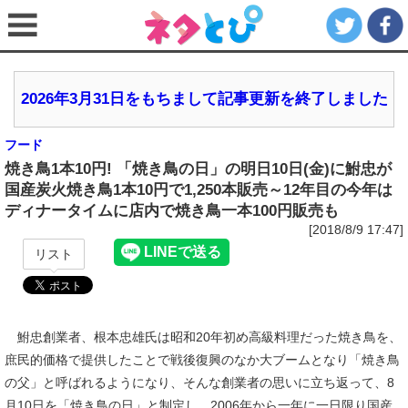
2026年3月31日をもちまして記事更新を終了しました
フード
焼き鳥1本10円! 「焼き鳥の日」の明日10日(金)に鮒忠が
国産炭火焼き鳥1本10円で1,250本販売～12年目の今年は
ディナータイムに店内で焼き鳥一本100円販売も
[2018/8/9 17:47]
リスト
鮒忠創業者、根本忠雄氏は昭和20年初め高級料理だった焼き鳥を、
庶民的価格で提供したことで戦後復興のなか大ブームとなり「焼き鳥
の父」と呼ばれるようになり、そんな創業者の思いに立ち返って、8
月10日を「焼き鳥の日」と制定し、2006年から一年に一日限り国産