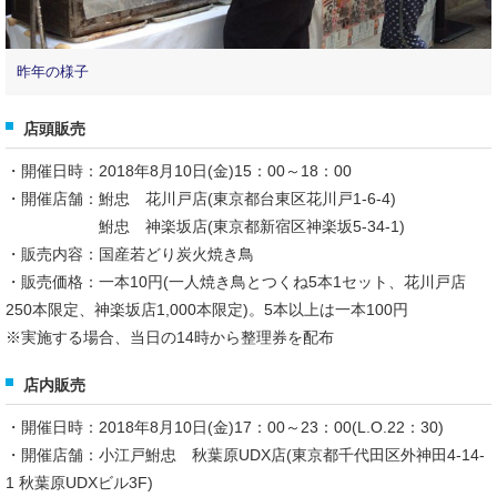
昨年の様子
店頭販売
・開催日時：2018年8月10日(金)15：00～18：00
・開催店舗：鮒忠 花川戸店(東京都台東区花川戸1-6-4)
鮒忠 神楽坂店(東京都新宿区神楽坂5-34-1)
・販売内容：国産若どり炭火焼き鳥
・販売価格：一本10円(一人焼き鳥とつくね5本1セット、花川戸店
250本限定、神楽坂店1,000本限定)。5本以上は一本100円
※実施する場合、当日の14時から整理券を配布
店内販売
・開催日時：2018年8月10日(金)17：00～23：00(L.O.22：30)
・開催店舗：小江戸鮒忠 秋葉原UDX店(東京都千代田区外神田4-14-
1 秋葉原UDXビル3F)