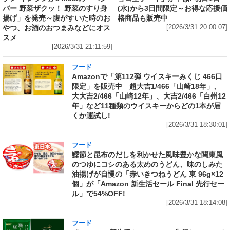
バー 野菜ザクッ！ 野菜のすり身
(水)から3日間限定～お得な応援価
揚げ」を発売～腹がすいた時のお
格商品も販売中
やつ、お酒のおつまみなどにオス
[2026/3/31 20:00:07]
スメ
[2026/3/31 21:11:59]
フード
Amazonで「第112弾 ウイスキーみくじ 466口
限定」を販売中 超大吉1/466「山崎18年」、
大大吉2/466「山崎12年」、大吉2/466「白州12
年」など11種類のウイスキーからどの1本が届
くか運試し!
[2026/3/31 18:30:01]
フード
鰹節と昆布のだしを利かせた風味豊かな関東風
のつゆにコシのある太めのうどん、味のしみた
油揚げが自慢の「赤いきつねうどん 東 96g×12
個」が「Amazon 新生活セール Final 先行セー
ル」で54%OFF!
[2026/3/31 18:14:08]
フード