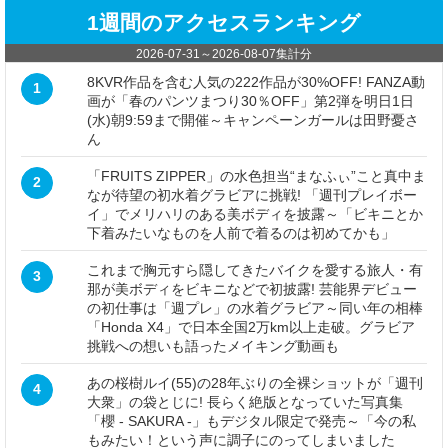
1週間のアクセスランキング
2026-07-31
～
2026-08-07
集計分
8KVR作品を含む人気の222作品が30%OFF! FANZA動
1
画が「春のパンツまつり30％OFF」第2弾を明日1日
(水)朝9:59まで開催～キャンペーンガールは田野憂さ
ん
「FRUITS ZIPPER」の水色担当“まなふぃ”こと真中ま
2
なが待望の初水着グラビアに挑戦! 「週刊プレイボー
イ」でメリハリのある美ボディを披露～「ビキニとか
下着みたいなものを人前で着るのは初めてかも」
これまで胸元すら隠してきたバイクを愛する旅人・有
3
那が美ボディをビキニなどで初披露! 芸能界デビュー
の初仕事は「週プレ」の水着グラビア～同い年の相棒
「Honda X4」で日本全国2万km以上走破。グラビア
挑戦への想いも語ったメイキング動画も
あの桜樹ルイ(55)の28年ぶりの全裸ショットが「週刊
4
大衆」の袋とじに! 長らく絶版となっていた写真集
「櫻 - SAKURA -」もデジタル限定で発売～「今の私
もみたい！という声に調子にのってしまいました