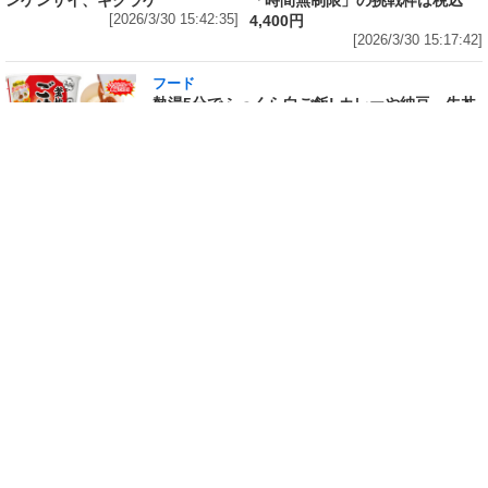
ンゲンサイ、キクラゲ
「時間無制限」の挑戦枠は税込
[2026/3/30 15:42:35]
4,400円
[2026/3/30 15:17:42]
フード
熱湯5分でふっくら白ご飯! カレーや納豆、牛丼
の具も余裕で入ってお皿いらずの新提案! 「日清
ふっくら釜炊き ごはん」が本日30日(月)発売～
常温で1年保存可能。電子レンジがないオフィス
やアウトドアでも活用できる!
[2026/3/30 14:17:14]
フード
ラフテーやソーキそば、サーターアンダギーな
ども含む80品以上が食べ放題! 沖縄初の朝食ビ
ュッフェも楽しめるロイヤルホスト「那覇国際
通り店」がオープン～グランドメニューには泡
盛やオリオンビールも
[2026/3/30 13:05:00]
フード
研究所で発見された50年前の「どん兵衛」レシ
ピをもとに発売当時の味を再現! 「日清のどん兵
衛 きつねうどん クラシック(東/西)/天ぷらそば