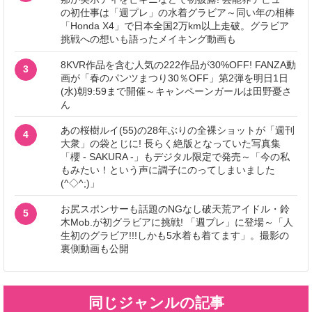
の初仕事は「週プレ」の水着グラビア～同い年の相棒
「Honda X4」で日本全国2万km以上走破。グラビア
挑戦への想いも語ったメイキング動画も
8KVR作品を含む人気の222作品が30%OFF! FANZA動
3
画が「春のパンツまつり30％OFF」第2弾を明日1日
(水)朝9:59まで開催～キャンペーンガールは田野憂さ
ん
あの桜樹ルイ(55)の28年ぶりの全裸ショットが「週刊
4
大衆」の袋とじに! 長らく絶版となっていた写真集
「櫻 - SAKURA -」もデジタル限定で発売～「今の私
もみたい！という声に調子にのってしまいました
(^◇^;)」
お尻スポンサーも話題のNGなし破天荒アイドル・鈴
5
木Mob.が初グラビアに挑戦! 「週プレ」に登場～「人
生初のグラビア!!!しかも5水着も着てます」。撮影の
裏側動画も公開
同じジャンルの記事