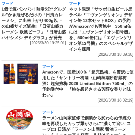
フード
フード
1個で腹パンパン! 熱湯5分“グルグ
ネット限定「サッポロ生ビール黒
ル”かき混ぜるだけの「日清カレ
ラベル『エヴァンゲリオン』デザ
ーメシ」に出来上がり400g以上
イン缶 12本セットBOX」の予約
の山盛サイズ誕生! 「日清山盛カ
がAmazonでも実施中 350ml缶
レーメシ 欧風ビーフ」「日清山盛
には「エヴァンゲリオン初号機」
ハヤシメシ デミグラス」が発売
を、500ml缶には「エヴァンゲリ
[2026/3/30 19:25:01]
オン第13号機」のスペシャルデザ
インを採用
[2026/3/30 18:39:38]
フード
Amazonで、国産100％「超完熟梅」を贅沢に使
用した「サントリー梅酒〈山崎蒸溜所貯蔵梅
酒〉超完熟梅 2026 Limited Edition 750ml」の
予約受付中 『桃を想起させる芳醇な香りと味
わい』
[2026/3/30 18:02:19]
フード
ラーメン山岡家監修で創業から変わらぬ伝統の
味を再現したカップ麺がさらに“濃くて旨い”ス
ープに! 日清が「ラーメン山岡家 醤油ラーメ