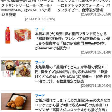
香りの余韻を楽しめる「パーフェ
ビュッフェ」に進化～ドリンクバ
クトサントリービール〈エール〉
ーにもデトックスウォーター、バ
350ml×24本」は26%OFFで5月
タフライピー、台湾茶が登場
12日発売
[2026/3/31 15:53:59]
[2026/3/31 17:56:05]
フード
本日31日(火)発売! 伊右衛門ブランド初となる
『和紅茶×京番茶』ブレンドで日本茶の新しい愉
しみを提案する「紅の伊右衛門 600ml×24本」
がAmazonでも販売中
[2026/3/31 15:31:49]
フード
丸亀製麺の「釜揚げうどん」が半額で税込190
円! 得サイズは390円お得な税込380円! 「釜揚
げうどんの日」が明日1日(水)開催～「旨辛 肉ラ
ー油つけ汁」も数量限定で販売
[2026/3/31 15:04:04]
フード
ご飯が隠れてしまうほどの直径14cmの大きなコ
ロッケにから揚げ3個で税込646円のお弁当! ロ
ーソンが「高岡大仏コロッケ＆から揚げ弁当」