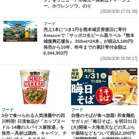
ン」をリニューアル発売～具材はチャーシュ
ー、ホウレンソウ、のり
[2026/3/30 17:01:58]
フード
売上1本につき1円を熊本城災害復旧に寄付
Amazonで「サッポロ生ビール黒ラベル『熊本
城復興応援缶』 350ml×24本」が税込5,180円!
発売から10年、昨年までの累計寄付金額は
6,344,952円
[2026/3/30 15:50:17]
フード
フード
3分で食べられる人気沸騰中の四
自慢のそばが食べ放題! 和食麺処
川料理! 日清食品が「カップヌー
サガミが「晦日そば」を明日31日
ドル 14種のスパイス麻辣湯」を
(火)開催～大海老天などの天ぷら
発売～具材は謎肉、キャベツ、チ
や薬味などもついて税込2,200円!