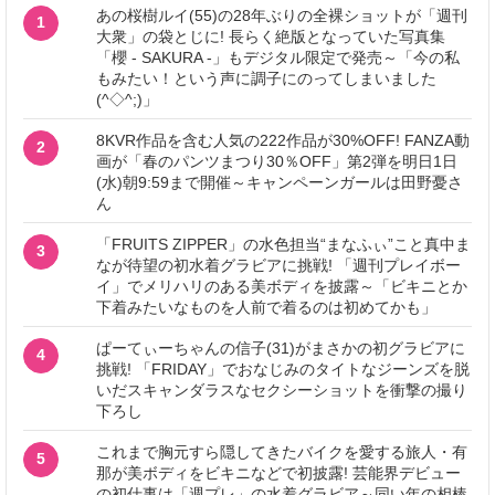
あの桜樹ルイ(55)の28年ぶりの全裸ショットが「週刊
1
大衆」の袋とじに! 長らく絶版となっていた写真集
「櫻 - SAKURA -」もデジタル限定で発売～「今の私
もみたい！という声に調子にのってしまいました
(^◇^;)」
8KVR作品を含む人気の222作品が30%OFF! FANZA動
2
画が「春のパンツまつり30％OFF」第2弾を明日1日
(水)朝9:59まで開催～キャンペーンガールは田野憂さ
ん
「FRUITS ZIPPER」の水色担当“まなふぃ”こと真中ま
3
なが待望の初水着グラビアに挑戦! 「週刊プレイボー
イ」でメリハリのある美ボディを披露～「ビキニとか
下着みたいなものを人前で着るのは初めてかも」
ぱーてぃーちゃんの信子(31)がまさかの初グラビアに
4
挑戦! 「FRIDAY」でおなじみのタイトなジーンズを脱
いだスキャンダラスなセクシーショットを衝撃の撮り
下ろし
これまで胸元すら隠してきたバイクを愛する旅人・有
5
那が美ボディをビキニなどで初披露! 芸能界デビュー
の初仕事は「週プレ」の水着グラビア～同い年の相棒