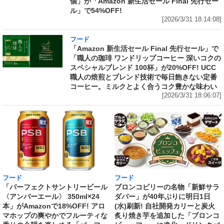
個」が「Amazon 新生活セール Final 先行セー
ル」で54%OFF!
[2026/3/31 18:14:08]
フード
「Amazon 新生活セール Final 先行セール」で
「職人の珈琲 ワンドリップコーヒー 深いコクの
スペシャルブレンド 100杯」が20%OFF! UCC
職人の焙煎とブレンド技術で毎日飽きない定番
コーヒー。ミルクとよく合うコク豊かな味わい
[2026/3/31 18:06:07]
フード
フード
「パーフェクトサントリービール
ブロンコビリーの名物「新鮮サラ
〈アンバーエール〉 350ml×24
ダバー」が40年ぶりに明日1日
本」がAmazonで18%OFF! アロ
(水)刷新! 自社開発カリーと炭火
マホップの爽やかでフルーティな
炙り焼き芋を追加した「ブロンコ