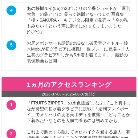
あの桜樹ルイ(55)の28年ぶりの全裸ショットが「週刊
4
大衆」の袋とじに! 長らく絶版となっていた写真集
「櫻 - SAKURA -」もデジタル限定で発売～「今の私
もみたい！という声に調子にのってしまいました
(^◇^;)」
お尻スポンサーも話題のNGなし破天荒アイドル・鈴
5
木Mob.が初グラビアに挑戦! 「週プレ」に登場～「人
生初のグラビア!!!しかも5水着も着てます」。撮影の
裏側動画も公開
1ヵ月のアクセスランキング
2026-07-08
～
2026-08-07
集計分
「FRUITS ZIPPER」の水色担当“まなふぃ”こと真中ま
1
なが待望の初水着グラビアに挑戦! 「週刊プレイボー
イ」でメリハリのある美ボディを披露～「ビキニとか
下着みたいなものを人前で着るのは初めてかも」
これまで胸元すら隠してきたバイクを愛する旅人・有
2
那が美ボディをビキニなどで初披露! 芸能界デビュー