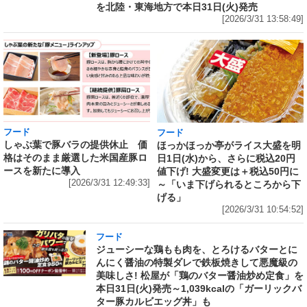
を北陸・東海地方で本日31日(火)発売
[2026/3/31 13:58:49]
フード
フード
しゃぶ葉で豚バラの提供休止 価
ほっかほっか亭がライス大盛を明
格はそのまま厳選した米国産豚ロ
日1日(水)から、さらに税込20円
ースを新たに導入
値下げ! 大盛変更は＋税込50円に
[2026/3/31 12:49:33]
～「いま下げられるところから下
げる」
[2026/3/31 10:54:52]
フード
ジューシーな鶏もも肉を、とろけるバターとに
んにく醤油の特製ダレで鉄板焼きして悪魔級の
美味しさ! 松屋が「鶏のバター醤油炒め定食」を
本日31日(火)発売～1,039kcalの「ガーリックバ
ター豚カルビエッグ丼」も