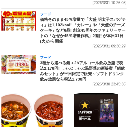
[2026/3/31 10:26:05]
フード
価格そのまま45％増量で「大盛 明太子スパゲテ
ィ」は1,102kcal! 「カレー」や「天使のチーズ
ケーキ」など6品! 創立45周年のファミリーマー
トの「なぜか45％増量作戦」2週目が本日31日
(火)から開催
[2026/3/31 09:30:29]
フード
3種から選べる鍋＋2hアルコール飲み放題で税
込2,178円! しゃぶしゃぶ温野菜の新提案「鍋飲
みセット」が平日限定で販売～ソフトドリンク
飲み放題なら税込1,738円
[2026/3/30 23:45:36]