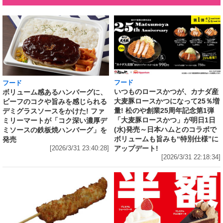
フード
フード
いつものロースかつが、カナダ産
ボリューム感あるハンバーグに、
大麦豚ロースかつになって25％増
ビーフのコクや旨みを感じられる
量! 松のや創業25周年記念第1弾
デミグラスソースをかけた! ファ
「大麦豚ロースかつ」が明日1日
ミリーマートが「コク深い濃厚デ
(水)発売～日本ハムとのコラボで
ミソースの鉄板焼ハンバーグ」を
ボリュームも旨みも“特別仕様”に
発売
アップデート!
[2026/3/31 23:40:28]
[2026/3/31 22:18:34]