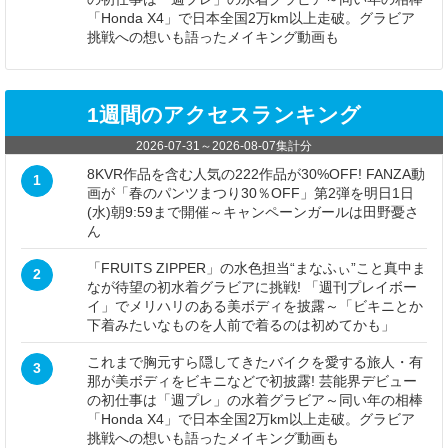
「Honda X4」で日本全国2万km以上走破。グラビア
挑戦への想いも語ったメイキング動画も
1週間のアクセスランキング
2026-07-31
～
2026-08-07
集計分
8KVR作品を含む人気の222作品が30%OFF! FANZA動
1
画が「春のパンツまつり30％OFF」第2弾を明日1日
(水)朝9:59まで開催～キャンペーンガールは田野憂さ
ん
「FRUITS ZIPPER」の水色担当“まなふぃ”こと真中ま
2
なが待望の初水着グラビアに挑戦! 「週刊プレイボー
イ」でメリハリのある美ボディを披露～「ビキニとか
下着みたいなものを人前で着るのは初めてかも」
これまで胸元すら隠してきたバイクを愛する旅人・有
3
那が美ボディをビキニなどで初披露! 芸能界デビュー
の初仕事は「週プレ」の水着グラビア～同い年の相棒
「Honda X4」で日本全国2万km以上走破。グラビア
挑戦への想いも語ったメイキング動画も