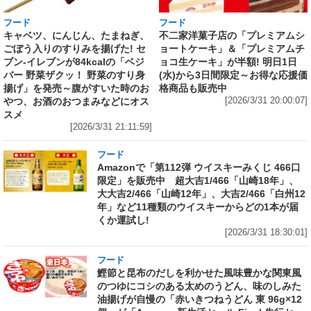
フード
フード
キャベツ、にんじん、たまねぎ、
不二家洋菓子店の「プレミアムシ
ごぼう入りのすりみを揚げた! セ
ョートケーキ」＆「プレミアムチ
ブン‐イレブンが84kcalの「ベジ
ョコ生ケーキ」が半額! 明日1日
バー 野菜ザクッ！ 野菜のすり身
(水)から3日間限定～お得な応援価
揚げ」を発売～腹がすいた時のお
格商品も販売中
やつ、お酒のおつまみなどにオス
[2026/3/31 20:00:07]
スメ
[2026/3/31 21:11:59]
フード
Amazonで「第112弾 ウイスキーみくじ 466口
限定」を販売中 超大吉1/466「山崎18年」、
大大吉2/466「山崎12年」、大吉2/466「白州12
年」など11種類のウイスキーからどの1本が届
くか運試し!
[2026/3/31 18:30:01]
フード
鰹節と昆布のだしを利かせた風味豊かな関東風
のつゆにコシのある太めのうどん、味のしみた
油揚げが自慢の「赤いきつねうどん 東 96g×12