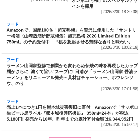
フード
Amazonで、国産100％「超完熟梅」を贅沢に使用した「サントリ
ー梅酒〈山崎蒸溜所貯蔵梅酒〉超完熟梅 2026 Limited Edition
750ml」の予約受付中 『桃を想起させる芳醇な香りと味わい』
[2026/3/30 18:02:19]
フード
ラーメン山岡家監修で創業から変わらぬ伝統の味を再現したカップ
麺がさらに“濃くて旨い”スープに! 日清が「ラーメン山岡家 醤油ラ
ーメン」をリニューアル発売～具材はチャーシュー、ホウレンソ
ウ、のり
[2026/3/30 17:01:58]
フード
売上1本につき1円を熊本城災害復旧に寄付 Amazonで「サッポロ
生ビール黒ラベル『熊本城復興応援缶』 350ml×24本」が税込
5,180円! 発売から10年、昨年までの累計寄付金額は6,344,952円
[2026/3/30 15:50:17]
フード
フード
3分で食べられる人気沸騰中の四
自慢のそばが食べ放題! 和食麺処
川料理! 日清食品が「カップヌー
サガミが「晦日そば」を明日31日