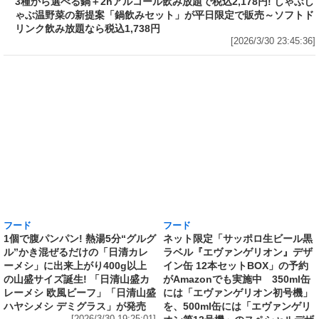
フード
3種から選べる鍋＋2hアルコール飲み放題で税
込2,178円! しゃぶしゃぶ温野菜の新提案「鍋飲
みセット」が平日限定で販売～ソフトドリンク
飲み放題なら税込1,738円
[2026/3/30 23:45:36]
フード
フード
1個で腹パンパン! 熱湯5分“グルグ
ネット限定「サッポロ生ビール黒
ル”かき混ぜるだけの「日清カレ
ラベル『エヴァンゲリオン』デザ
ーメシ」に出来上がり400g以上
イン缶 12本セットBOX」の予約
の山盛サイズ誕生! 「日清山盛カ
がAmazonでも実施中 350ml缶
レーメシ 欧風ビーフ」「日清山盛
には「エヴァンゲリオン初号機」
ハヤシメシ デミグラス」が発売
を、500ml缶には「エヴァンゲリ
[2026/3/30 19:25:01]
オン第13号機」のスペシャルデザ
インを採用
[2026/3/30 18:39:38]