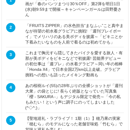
画が「春のパンツまつり30％OFF」第2弾を明日1日
(水)朝9:59まで開催～キャンペーンガールは田野憂さ
ん
「FRUITS ZIPPER」の水色担当“まなふぃ”こと真中ま
2
なが待望の初水着グラビアに挑戦! 「週刊プレイボー
イ」でメリハリのある美ボディを披露～「ビキニとか
下着みたいなものを人前で着るのは初めてかも」
これまで胸元すら隠してきたバイクを愛する旅人・有
3
那が美ボディをビキニなどで初披露! 芸能界デビュー
の初仕事は「週プレ」の水着グラビア～同い年の相棒
「Honda X4」で日本全国2万km以上走破。グラビア
挑戦への想いも語ったメイキング動画も
あの桜樹ルイ(55)の28年ぶりの全裸ショットが「週刊
4
大衆」の袋とじに! 長らく絶版となっていた写真集
「櫻 - SAKURA -」もデジタル限定で発売～「今の私
もみたい！という声に調子にのってしまいました
(^◇^;)」
【聖地巡礼・ラブライブ！ 1期（1）】穂乃果の実家
5
「穂むら」のモデルになった老舗甘味処「竹むら」で
甘味と巡礼を楽しむ