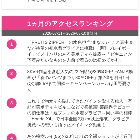
1ヵ月のアクセスランキング
2026-07-11
～
2026-08-10
集計分
「FRUITS ZIPPER」の水色担当“まなふぃ”こと真中ま
1
なが待望の初水着グラビアに挑戦! 「週刊プレイボー
イ」でメリハリのある美ボディを披露～「ビキニとか
下着みたいなものを人前で着るのは初めてかも」
8KVR作品を含む人気の222作品が30%OFF! FANZA動
2
画が「春のパンツまつり30％OFF」第2弾を明日1日
(水)朝9:59まで開催～キャンペーンガールは田野憂さ
ん
これまで胸元すら隠してきたバイクを愛する旅人・有
3
那が美ボディをビキニなどで初披露! 芸能界デビュー
の初仕事は「週プレ」の水着グラビア～同い年の相棒
「Honda X4」で日本全国2万km以上走破。グラビア
挑戦への想いも語ったメイキング動画も
あの桜樹ルイ(55)の28年ぶりの全裸ショットが「週刊
4