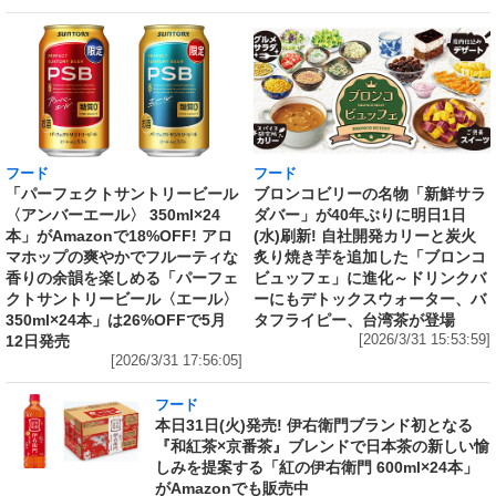
フード
フード
「パーフェクトサントリービール
ブロンコビリーの名物「新鮮サラ
〈アンバーエール〉 350ml×24
ダバー」が40年ぶりに明日1日
本」がAmazonで18%OFF! アロ
(水)刷新! 自社開発カリーと炭火
マホップの爽やかでフルーティな
炙り焼き芋を追加した「ブロンコ
香りの余韻を楽しめる「パーフェ
ビュッフェ」に進化～ドリンクバ
クトサントリービール〈エール〉
ーにもデトックスウォーター、バ
350ml×24本」は26%OFFで5月
タフライピー、台湾茶が登場
12日発売
[2026/3/31 15:53:59]
[2026/3/31 17:56:05]
フード
本日31日(火)発売! 伊右衛門ブランド初となる
『和紅茶×京番茶』ブレンドで日本茶の新しい愉
しみを提案する「紅の伊右衛門 600ml×24本」
がAmazonでも販売中