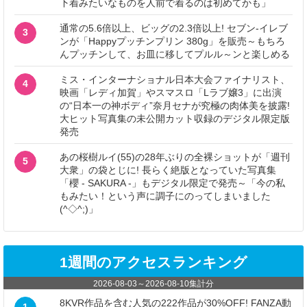
下着みたいなものを人前で着るのは初めてかも」
通常の5.6倍以上、ビッグの2.3倍以上! セブン‐イレブ
3
ンが「Happyプッチンプリン 380g」を販売～もちろ
んプッチンして、お皿に移してプルル～ンと楽しめる
ミス・インターナショナル日本大会ファイナリスト、
4
映画「レディ加賀」やスマスロ「Lラブ嬢3」に出演
の“日本一の神ボディ”奈月セナが究極の肉体美を披露!
大ヒット写真集の未公開カット収録のデジタル限定版
発売
あの桜樹ルイ(55)の28年ぶりの全裸ショットが「週刊
5
大衆」の袋とじに! 長らく絶版となっていた写真集
「櫻 - SAKURA -」もデジタル限定で発売～「今の私
もみたい！という声に調子にのってしまいました
(^◇^;)」
1週間のアクセスランキング
2026-08-03
～
2026-08-10
集計分
8KVR作品を含む人気の222作品が30%OFF! FANZA動
1