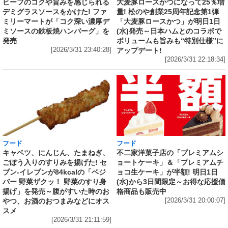
大麦豚ロースかつになって25％増
ビーフのコクや旨みを感じられる
量! 松のや創業25周年記念第1弾
デミグラスソースをかけた! ファ
「大麦豚ロースかつ」が明日1日
ミリーマートが「コク深い濃厚デ
(水)発売～日本ハムとのコラボで
ミソースの鉄板焼ハンバーグ」を
ボリュームも旨みも“特別仕様”に
発売
アップデート!
[2026/3/31 23:40:28]
[2026/3/31 22:18:34]
フード
フード
キャベツ、にんじん、たまねぎ、
不二家洋菓子店の「プレミアムシ
ごぼう入りのすりみを揚げた! セ
ョートケーキ」＆「プレミアムチ
ブン‐イレブンが84kcalの「ベジ
ョコ生ケーキ」が半額! 明日1日
バー 野菜ザクッ！ 野菜のすり身
(水)から3日間限定～お得な応援価
揚げ」を発売～腹がすいた時のお
格商品も販売中
やつ、お酒のおつまみなどにオス
[2026/3/31 20:00:07]
スメ
[2026/3/31 21:11:59]