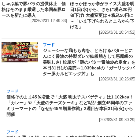
しゃぶ葉で豚バラの提供休止 価
ほっかほっか亭がライス大盛を明
格はそのまま厳選した米国産豚ロ
日1日(水)から、さらに税込20円
ースを新たに導入
値下げ! 大盛変更は＋税込50円に
[2026/3/31 12:49:33]
～「いま下げられるところから下
げる」
[2026/3/31 10:54:52]
フード
ジューシーな鶏もも肉を、とろけるバターとに
んにく醤油の特製ダレで鉄板焼きして悪魔級の
美味しさ! 松屋が「鶏のバター醤油炒め定食」を
本日31日(火)発売～1,039kcalの「ガーリックバ
ター豚カルビエッグ丼」も
[2026/3/31 10:26:05]
フード
価格そのまま45％増量で「大盛 明太子スパゲテ
ィ」は1,102kcal! 「カレー」や「天使のチーズ
ケーキ」など6品! 創立45周年のファミリーマー
トの「なぜか45％増量作戦」2週目が本日31日
(火)から開催
[2026/3/31 09:30:29]