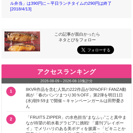
ル弁当」は390円に～平日ランチタイムの290円は終了
[2018/4/13]
この記事が面白かったら
ネタとぴをフォロー
アクセスランキング
2026-08-09
～
2026-08-10
集計分
8KVR作品を含む人気の222作品が30%OFF! FANZA動
1
画が「春のパンツまつり30％OFF」第2弾を明日1日
(水)朝9:59まで開催～キャンペーンガールは田野憂さ
ん
「FRUITS ZIPPER」の水色担当“まなふぃ”こと真中ま
2
なが待望の初水着グラビアに挑戦! 「週刊プレイボー
イ」でメリハリのある美ボディを披露～「ビキニとか