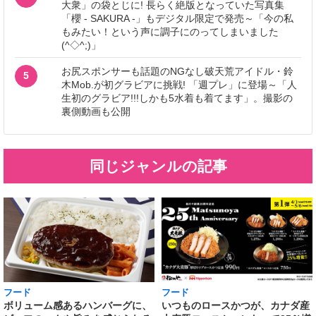
大衆」の袋とじに! 長らく絶版となっていた写真集
「櫻 - SAKURA -」もデジタル限定で発売～「今の私
もみたい！という声に調子にのってしまいました
(^◇^;)」
お尻スポンサーも話題のNGなし破天荒アイドル・鈴
5
木Mob.が初グラビアに挑戦! 「週プレ」に登場～「人
生初のグラビア!!!しかも5水着も着てます」。撮影の
裏側動画も公開
同じジャンルの記事
フード
フード
いつものロースかつが、カナダ産
ボリューム感あるハンバーグに、