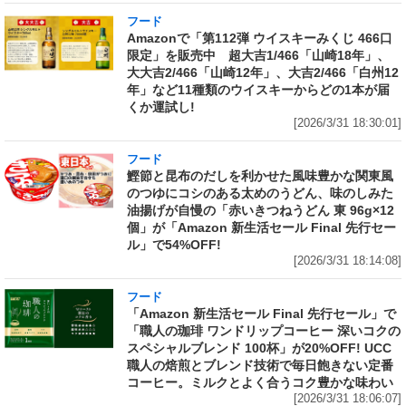
フード
Amazonで「第112弾 ウイスキーみくじ 466口
限定」を販売中 超大吉1/466「山崎18年」、
大大吉2/466「山崎12年」、大吉2/466「白州12
年」など11種類のウイスキーからどの1本が届
くか運試し!
[2026/3/31 18:30:01]
フード
鰹節と昆布のだしを利かせた風味豊かな関東風
のつゆにコシのある太めのうどん、味のしみた
油揚げが自慢の「赤いきつねうどん 東 96g×12
個」が「Amazon 新生活セール Final 先行セー
ル」で54%OFF!
[2026/3/31 18:14:08]
フード
「Amazon 新生活セール Final 先行セール」で
「職人の珈琲 ワンドリップコーヒー 深いコクの
スペシャルブレンド 100杯」が20%OFF! UCC
職人の焙煎とブレンド技術で毎日飽きない定番
コーヒー。ミルクとよく合うコク豊かな味わい
[2026/3/31 18:06:07]