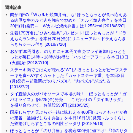
関連記事
肉が2倍の「Wカルビ焼肉弁当」も! ほっともっとが食べ応えあ
る肉厚な牛カルビ肉を強火で炒めた「カルビ焼肉弁当」を本日
20日(月)発売～「Wカルビ焼肉弁当」は1,255kcal [2018/8/20]
先着175万名に“ひみつ道具”プレゼント! ほっともっとが「ドラ
えもんランチ」を本日20日(金)にリニューアル～ドラえもんき
らきらシール付き [2018/7/20]
おかず30円引き、のり弁に＋30円で白身フライ追加! ほっとも
っとが毎日14時～18時がお得な「ハッピーアワー」を本日10日
(火)開始 [2018/7/10]
ステーキ肉でごはんが隠れる“W”も! ほっともっとがビーフステ
ーキを食べやすくカットした「カットステーキ重」を本日2日
(月)発売～超難関の“のりパズル”、“肉パズル”が当たる
[2018/7/2]
タイ直輸入のガパオソースで本場の味！ ほっともっとが「ガ
パオライス」を5/25(金)発売！ こだわりの「タイ風サラダ」
を盛り合わせて、お値段590円 [2018/5/25]
国産しらすと天ぷらが一緒に味わえる460円! ほっともっとが春
の定番「釜揚げしらす弁当」を本日16日(月)発売～ふっくらし
た釜揚げしらすとご飯の相性ピッタリ [2018/4/16]
ほっともっとが「のり弁当」を税込300円に値下げ! 「特のりタ