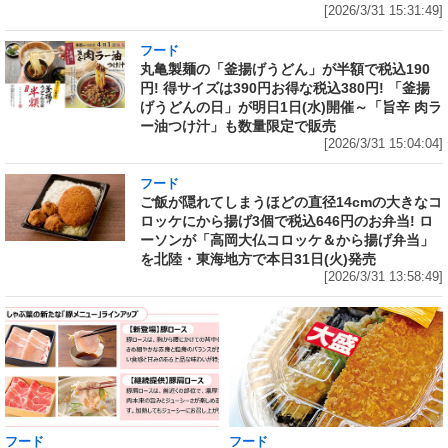
[2026/3/31 15:31:49]
フード
丸亀製麺の「釜揚げうどん」が半額で税込190
円! 得サイズは390円お得な税込380円! 「釜揚
げうどんの日」が明日1日(水)開催～「旨辛 肉ラ
ー油つけ汁」も数量限定で販売
[2026/3/31 15:04:04]
フード
ご飯が隠れてしまうほどの直径14cmの大きなコ
ロッケにから揚げ3個で税込646円のお弁当! ロ
ーソンが「高岡大仏コロッケ＆から揚げ弁当」
を北陸・東海地方で本日31日(火)発売
[2026/3/31 13:58:49]
フード
フード