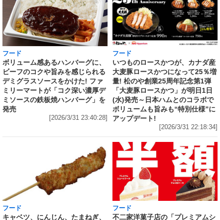
フード
フード
いつものロースかつが、カナダ産
ボリューム感あるハンバーグに、
大麦豚ロースかつになって25％増
ビーフのコクや旨みを感じられる
量! 松のや創業25周年記念第1弾
デミグラスソースをかけた! ファ
「大麦豚ロースかつ」が明日1日
ミリーマートが「コク深い濃厚デ
(水)発売～日本ハムとのコラボで
ミソースの鉄板焼ハンバーグ」を
ボリュームも旨みも“特別仕様”に
発売
アップデート!
[2026/3/31 23:40:28]
[2026/3/31 22:18:34]
フード
フード
キャベツ、にんじん、たまねぎ、
不二家洋菓子店の「プレミアムシ