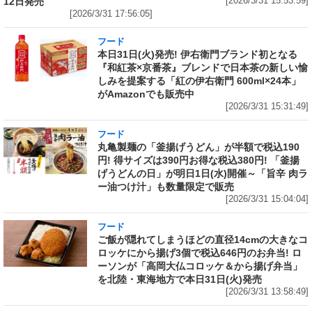
12日発売
[2026/3/31 15:53:59]
[2026/3/31 17:56:05]
フード
本日31日(火)発売! 伊右衛門ブランド初となる
『和紅茶×京番茶』ブレンドで日本茶の新しい愉
しみを提案する「紅の伊右衛門 600ml×24本」
がAmazonでも販売中
[2026/3/31 15:31:49]
フード
丸亀製麺の「釜揚げうどん」が半額で税込190
円! 得サイズは390円お得な税込380円! 「釜揚
げうどんの日」が明日1日(水)開催～「旨辛 肉ラ
ー油つけ汁」も数量限定で販売
[2026/3/31 15:04:04]
フード
ご飯が隠れてしまうほどの直径14cmの大きなコ
ロッケにから揚げ3個で税込646円のお弁当! ロ
ーソンが「高岡大仏コロッケ＆から揚げ弁当」
を北陸・東海地方で本日31日(火)発売
[2026/3/31 13:58:49]