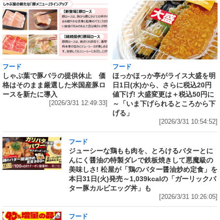
フード
フード
しゃぶ葉で豚バラの提供休止 価
ほっかほっか亭がライス大盛を明
格はそのまま厳選した米国産豚ロ
日1日(水)から、さらに税込20円
ースを新たに導入
値下げ! 大盛変更は＋税込50円に
[2026/3/31 12:49:33]
～「いま下げられるところから下
げる」
[2026/3/31 10:54:52]
フード
ジューシーな鶏もも肉を、とろけるバターとに
んにく醤油の特製ダレで鉄板焼きして悪魔級の
美味しさ! 松屋が「鶏のバター醤油炒め定食」を
本日31日(火)発売～1,039kcalの「ガーリックバ
ター豚カルビエッグ丼」も
[2026/3/31 10:26:05]
フード