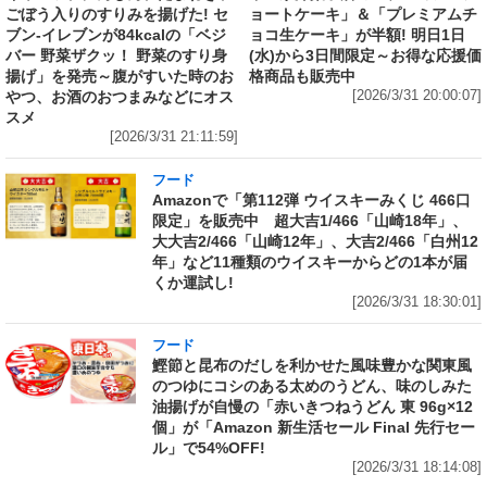
ごぼう入りのすりみを揚げた! セ
ョートケーキ」＆「プレミアムチ
ブン‐イレブンが84kcalの「ベジ
ョコ生ケーキ」が半額! 明日1日
バー 野菜ザクッ！ 野菜のすり身
(水)から3日間限定～お得な応援価
揚げ」を発売～腹がすいた時のお
格商品も販売中
やつ、お酒のおつまみなどにオス
[2026/3/31 20:00:07]
スメ
[2026/3/31 21:11:59]
フード
Amazonで「第112弾 ウイスキーみくじ 466口
限定」を販売中 超大吉1/466「山崎18年」、
大大吉2/466「山崎12年」、大吉2/466「白州12
年」など11種類のウイスキーからどの1本が届
くか運試し!
[2026/3/31 18:30:01]
フード
鰹節と昆布のだしを利かせた風味豊かな関東風
のつゆにコシのある太めのうどん、味のしみた
油揚げが自慢の「赤いきつねうどん 東 96g×12
個」が「Amazon 新生活セール Final 先行セー
ル」で54%OFF!
[2026/3/31 18:14:08]