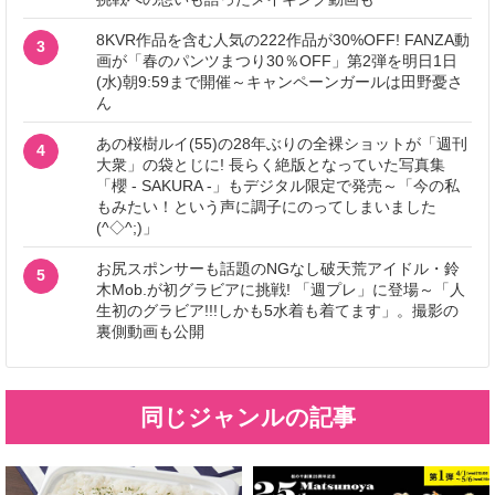
8KVR作品を含む人気の222作品が30%OFF! FANZA動
3
画が「春のパンツまつり30％OFF」第2弾を明日1日
(水)朝9:59まで開催～キャンペーンガールは田野憂さ
ん
あの桜樹ルイ(55)の28年ぶりの全裸ショットが「週刊
4
大衆」の袋とじに! 長らく絶版となっていた写真集
「櫻 - SAKURA -」もデジタル限定で発売～「今の私
もみたい！という声に調子にのってしまいました
(^◇^;)」
お尻スポンサーも話題のNGなし破天荒アイドル・鈴
5
木Mob.が初グラビアに挑戦! 「週プレ」に登場～「人
生初のグラビア!!!しかも5水着も着てます」。撮影の
裏側動画も公開
同じジャンルの記事