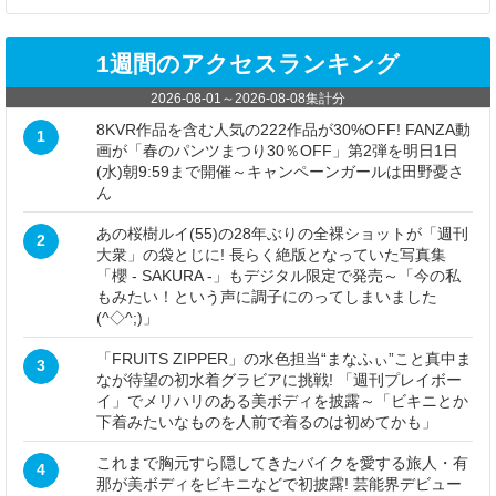
1週間のアクセスランキング
2026-08-01
～
2026-08-08
集計分
8KVR作品を含む人気の222作品が30%OFF! FANZA動
1
画が「春のパンツまつり30％OFF」第2弾を明日1日
(水)朝9:59まで開催～キャンペーンガールは田野憂さ
ん
あの桜樹ルイ(55)の28年ぶりの全裸ショットが「週刊
2
大衆」の袋とじに! 長らく絶版となっていた写真集
「櫻 - SAKURA -」もデジタル限定で発売～「今の私
もみたい！という声に調子にのってしまいました
(^◇^;)」
「FRUITS ZIPPER」の水色担当“まなふぃ”こと真中ま
3
なが待望の初水着グラビアに挑戦! 「週刊プレイボー
イ」でメリハリのある美ボディを披露～「ビキニとか
下着みたいなものを人前で着るのは初めてかも」
これまで胸元すら隠してきたバイクを愛する旅人・有
4
那が美ボディをビキニなどで初披露! 芸能界デビュー