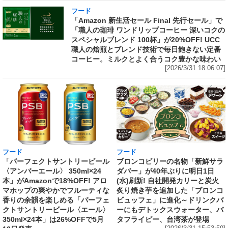
フード
「Amazon 新生活セール Final 先行セール」で
「職人の珈琲 ワンドリップコーヒー 深いコクの
スペシャルブレンド 100杯」が20%OFF! UCC
職人の焙煎とブレンド技術で毎日飽きない定番
コーヒー。ミルクとよく合うコク豊かな味わい
[2026/3/31 18:06:07]
フード
フード
「パーフェクトサントリービール
ブロンコビリーの名物「新鮮サラ
〈アンバーエール〉 350ml×24
ダバー」が40年ぶりに明日1日
本」がAmazonで18%OFF! アロ
(水)刷新! 自社開発カリーと炭火
マホップの爽やかでフルーティな
炙り焼き芋を追加した「ブロンコ
香りの余韻を楽しめる「パーフェ
ビュッフェ」に進化～ドリンクバ
クトサントリービール〈エール〉
ーにもデトックスウォーター、バ
350ml×24本」は26%OFFで5月
タフライピー、台湾茶が登場