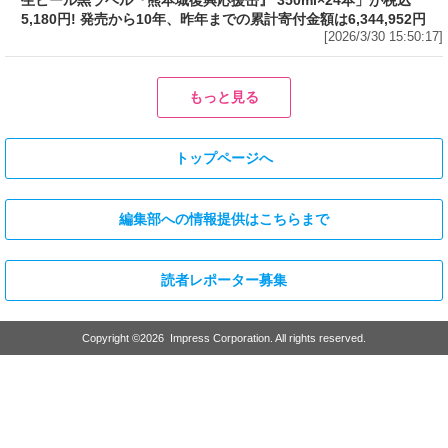
フード
売上1本につき1円を熊本城災害復旧に寄付
Amazonで「サッポロ生ビール黒ラベル『熊本
城復興応援缶』 350ml×24本」が税込5,180円!
発売から10年、昨年までの累計寄付金額は
6,344,952円
[2026/3/30 15:50:17]
フード
フード
3分で食べられる人気沸騰中の四
自慢のそばが食べ放題! 和食麺処
川料理! 日清食品が「カップヌー
サガミが「晦日そば」を明日31日
ドル 14種のスパイス麻辣湯」を
(火)開催～大海老天などの天ぷら
発売～具材は謎肉、キャベツ、チ
や薬味などもついて税込2,200円!
ンゲンサイ、キクラゲ
「時間無制限」の挑戦枠は税込
[2026/3/30 15:42:35]
4,400円
[2026/3/30 15:17:42]
フード
熱湯5分でふっくら白ご飯! カレーや納豆、牛丼の具も余裕で入って
お皿いらずの新提案! 「日清ふっくら釜炊き ごはん」が本日30日
(月)発売～常温で1年保存可能。電子レンジがないオフィスやアウ
トドアでも活用できる!