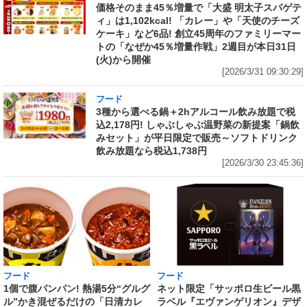
価格そのまま45％増量で「大盛 明太子スパゲテ
ィ」は1,102kcal! 「カレー」や「天使のチーズ
ケーキ」など6品! 創立45周年のファミリーマー
トの「なぜか45％増量作戦」2週目が本日31日
(火)から開催
[2026/3/31 09:30:29]
フード
3種から選べる鍋＋2hアルコール飲み放題で税
込2,178円! しゃぶしゃぶ温野菜の新提案「鍋飲
みセット」が平日限定で販売～ソフトドリンク
飲み放題なら税込1,738円
[2026/3/30 23:45:36]
フード
フード
1個で腹パンパン! 熱湯5分“グルグ
ネット限定「サッポロ生ビール黒
ル”かき混ぜるだけの「日清カレ
ラベル『エヴァンゲリオン』デザ