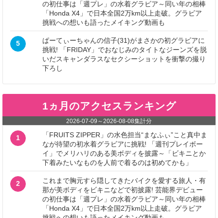
の初仕事は「週プレ」の水着グラビア～同い年の相棒
「Honda X4」で日本全国2万km以上走破。グラビア
挑戦への想いも語ったメイキング動画も
ぱーてぃーちゃんの信子(31)がまさかの初グラビアに
5
挑戦! 「FRIDAY」でおなじみのタイトなジーンズを脱
いだスキャンダラスなセクシーショットを衝撃の撮り
下ろし
1ヵ月のアクセスランキング
2026-07-09
～
2026-08-08
集計分
「FRUITS ZIPPER」の水色担当“まなふぃ”こと真中ま
1
なが待望の初水着グラビアに挑戦! 「週刊プレイボー
イ」でメリハリのある美ボディを披露～「ビキニとか
下着みたいなものを人前で着るのは初めてかも」
これまで胸元すら隠してきたバイクを愛する旅人・有
2
那が美ボディをビキニなどで初披露! 芸能界デビュー
の初仕事は「週プレ」の水着グラビア～同い年の相棒
「Honda X4」で日本全国2万km以上走破。グラビア
挑戦への想いも語ったメイキング動画も