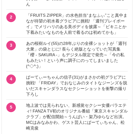
ん
「FRUITS ZIPPER」の水色担当“まなふぃ”こと真中ま
2
なが待望の初水着グラビアに挑戦! 「週刊プレイボー
イ」でメリハリのある美ボディを披露～「ビキニとか
下着みたいなものを人前で着るのは初めてかも」
あの桜樹ルイ(55)の28年ぶりの全裸ショットが「週刊
3
大衆」の袋とじに! 長らく絶版となっていた写真集
「櫻 - SAKURA -」もデジタル限定で発売～「今の私
もみたい！という声に調子にのってしまいました
(^◇^;)」
ぱーてぃーちゃんの信子(31)がまさかの初グラビアに
4
挑戦! 「FRIDAY」でおなじみのタイトなジーンズを脱
いだスキャンダラスなセクシーショットを衝撃の撮り
下ろし
地上波では見られない、新感覚セクシー女優バラエテ
5
ィ! FANZA TV初のオリジナル番組「東京スキャンダル
クラブ」が配信開始～うんぱい・架乃ゆらなど出演。
MCはみなみかわ、ゲスト芸人にぱーてぃちゃん、松
崎克俊