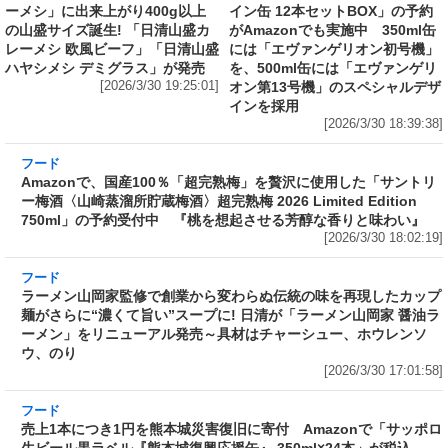
ーメシ」に出来上がり400g以上
イン缶 12本セットBOX」の予約
の山盛サイズ誕生! 「日清山盛カ
がAmazonでも実施中 350ml缶
レーメシ 欧風ビーフ」「日清山盛
には「エヴァンゲリオン初号機」
ハヤシメシ デミグラス」が発売
を、500ml缶には「エヴァンゲリ
[2026/3/30 19:25:01]
オン第13号機」のスペシャルデザ
インを採用
[2026/3/30 18:39:38]
フード
Amazonで、国産100％「超完熟梅」を贅沢に使
用した「サントリー梅酒〈山崎蒸溜所貯蔵梅
酒〉超完熟梅 2026 Limited Edition 750ml」の
予約受付中 『桃を想起させる芳醇な香りと味
わい』
[2026/3/30 18:02:19]
フード
ラーメン山岡家監修で創業から変わらぬ伝統の
味を再現したカップ麺がさらに“濃くて旨い”ス
ープに! 日清が「ラーメン山岡家 醤油ラーメ
ン」をリニューアル発売～具材はチャーシュ
ー、ホウレンソウ、のり
[2026/3/30 17:01:58]