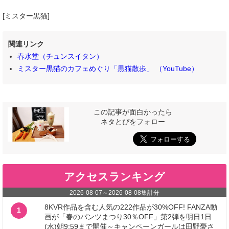
[ミスター黒猫]
関連リンク
春水堂（チュンスイタン）
ミスター黒猫のカフェめぐり「黒猫散歩」 （YouTube）
この記事が面白かったら
ネタとぴをフォロー
アクセスランキング
2026-08-07
～
2026-08-08
集計分
8KVR作品を含む人気の222作品が30%OFF! FANZA動
1
画が「春のパンツまつり30％OFF」第2弾を明日1日
(水)朝9:59まで開催～キャンペーンガールは田野憂さ