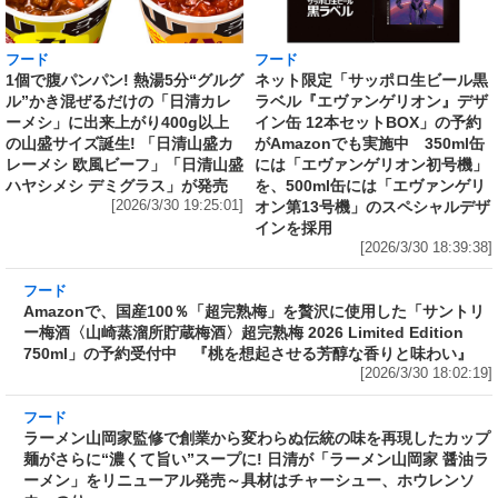
フード
フード
1個で腹パンパン! 熱湯5分“グルグ
ネット限定「サッポロ生ビール黒
ル”かき混ぜるだけの「日清カレ
ラベル『エヴァンゲリオン』デザ
ーメシ」に出来上がり400g以上
イン缶 12本セットBOX」の予約
の山盛サイズ誕生! 「日清山盛カ
がAmazonでも実施中 350ml缶
レーメシ 欧風ビーフ」「日清山盛
には「エヴァンゲリオン初号機」
ハヤシメシ デミグラス」が発売
を、500ml缶には「エヴァンゲリ
[2026/3/30 19:25:01]
オン第13号機」のスペシャルデザ
インを採用
[2026/3/30 18:39:38]
フード
Amazonで、国産100％「超完熟梅」を贅沢に使
用した「サントリー梅酒〈山崎蒸溜所貯蔵梅
酒〉超完熟梅 2026 Limited Edition 750ml」の
予約受付中 『桃を想起させる芳醇な香りと味
わい』
[2026/3/30 18:02:19]
フード
ラーメン山岡家監修で創業から変わらぬ伝統の