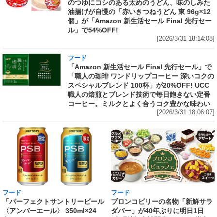
のつゆにコシのある太めのうどん、味のしみた
油揚げが自慢の「赤いきつねうどん 東 96g×12
個」が「Amazon 新生活セール Final 先行セー
ル」で54%OFF!
[2026/3/31 18:14:08]
フード
「Amazon 新生活セール Final 先行セール」で
「職人の珈琲 ワンドリップコーヒー 深いコクの
スペシャルブレンド 100杯」が20%OFF! UCC
職人の焙煎とブレンド技術で毎日飽きない定番
コーヒー。ミルクとよく合うコク豊かな味わい
[2026/3/31 18:06:07]
フード
フード
「パーフェクトサントリービール
ブロンコビリーの名物「新鮮サラ
〈アンバーエール〉 350ml×24
ダバー」が40年ぶりに明日1日