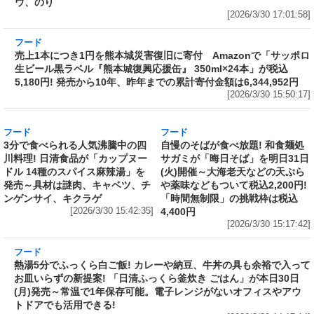
味を再現したカップ麺がさらに“濃くて旨い”ス
ープに! 日清が「ラーメン山岡家 醤油ラーメ
ン」をリニューアル発売～具材はチャーシュ
ー、ホウレンソウ、のり
[2026/3/30 17:01:58]
フード
売上1本につき1円を熊本城災害復旧に寄付
Amazonで「サッポロ生ビール黒ラベル『熊本
城復興応援缶』 350ml×24本」が税込5,180円!
発売から10年、昨年までの累計寄付金額は
6,344,952円
[2026/3/30 15:50:17]
フード
フード
3分で食べられる人気沸騰中の四
自慢のそばが食べ放題! 和食麺処
川料理! 日清食品が「カップヌー
サガミが「晦日そば」を明日31日