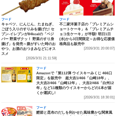
フード
フード
キャベツ、にんじん、たまねぎ、
不二家洋菓子店の「プレミアムシ
ごぼう入りのすりみを揚げた! セ
ョートケーキ」＆「プレミアムチ
ブン‐イレブンが84kcalの「ベジ
ョコ生ケーキ」が半額! 明日1日
バー 野菜ザクッ！ 野菜のすり身
(水)から3日間限定～お得な応援価
揚げ」を発売～腹がすいた時のお
格商品も販売中
やつ、お酒のおつまみなどにオス
[2026/3/31 20:00:07]
スメ
[2026/3/31 21:11:59]
フード
Amazonで「第112弾 ウイスキーみくじ 466口
限定」を販売中 超大吉1/466「山崎18年」、
大大吉2/466「山崎12年」、大吉2/466「白州12
年」など11種類のウイスキーからどの1本が届
くか運試し!
[2026/3/31 18:30:01]
フード
鰹節と昆布のだしを利かせた風味豊かな関東風