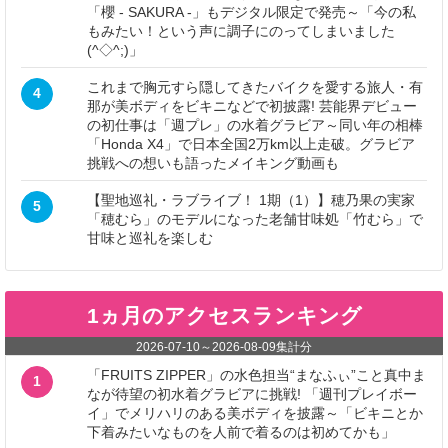
「櫻 - SAKURA -」もデジタル限定で発売～「今の私
もみたい！という声に調子にのってしまいました
(^◇^;)」
これまで胸元すら隠してきたバイクを愛する旅人・有
4
那が美ボディをビキニなどで初披露! 芸能界デビュー
の初仕事は「週プレ」の水着グラビア～同い年の相棒
「Honda X4」で日本全国2万km以上走破。グラビア
挑戦への想いも語ったメイキング動画も
【聖地巡礼・ラブライブ！ 1期（1）】穂乃果の実家
5
「穂むら」のモデルになった老舗甘味処「竹むら」で
甘味と巡礼を楽しむ
1ヵ月のアクセスランキング
2026-07-10
～
2026-08-09
集計分
「FRUITS ZIPPER」の水色担当“まなふぃ”こと真中ま
1
なが待望の初水着グラビアに挑戦! 「週刊プレイボー
イ」でメリハリのある美ボディを披露～「ビキニとか
下着みたいなものを人前で着るのは初めてかも」