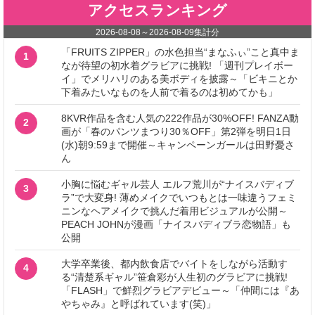
アクセスランキング
2026-08-08
～
2026-08-09
集計分
「FRUITS ZIPPER」の水色担当“まなふぃ”こと真中ま
1
なが待望の初水着グラビアに挑戦! 「週刊プレイボー
イ」でメリハリのある美ボディを披露～「ビキニとか
下着みたいなものを人前で着るのは初めてかも」
8KVR作品を含む人気の222作品が30%OFF! FANZA動
2
画が「春のパンツまつり30％OFF」第2弾を明日1日
(水)朝9:59まで開催～キャンペーンガールは田野憂さ
ん
小胸に悩むギャル芸人 エルフ荒川が“ナイスバディブ
3
ラ”で大変身! 薄めメイクでいつもとは一味違うフェミ
ニンなヘアメイクで挑んだ着用ビジュアルが公開～
PEACH JOHNが漫画「ナイスバディブラ恋物語」も
公開
大学卒業後、都内飲食店でバイトをしながら活動す
4
る“清楚系ギャル”笹倉彩が人生初のグラビアに挑戦!
「FLASH」で鮮烈グラビアデビュー～「仲間には『あ
やちゃみ』と呼ばれています(笑)」