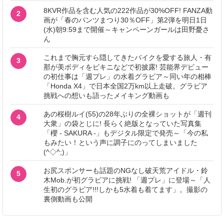
8KVR作品を含む人気の222作品が30%OFF! FANZA動
2
画が「春のパンツまつり30％OFF」第2弾を明日1日
(水)朝9:59まで開催～キャンペーンガールは田野憂さ
ん
これまで胸元すら隠してきたバイクを愛する旅人・有
3
那が美ボディをビキニなどで初披露! 芸能界デビュー
の初仕事は「週プレ」の水着グラビア～同い年の相棒
「Honda X4」で日本全国2万km以上走破。グラビア
挑戦への想いも語ったメイキング動画も
あの桜樹ルイ(55)の28年ぶりの全裸ショットが「週刊
4
大衆」の袋とじに! 長らく絶版となっていた写真集
「櫻 - SAKURA -」もデジタル限定で発売～「今の私
もみたい！という声に調子にのってしまいました
(^◇^;)」
お尻スポンサーも話題のNGなし破天荒アイドル・鈴
5
木Mob.が初グラビアに挑戦! 「週プレ」に登場～「人
生初のグラビア!!!しかも5水着も着てます」。撮影の
裏側動画も公開