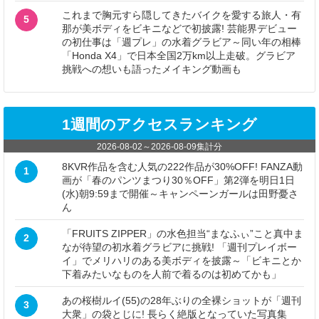
これまで胸元すら隠してきたバイクを愛する旅人・有
5
那が美ボディをビキニなどで初披露! 芸能界デビュー
の初仕事は「週プレ」の水着グラビア～同い年の相棒
「Honda X4」で日本全国2万km以上走破。グラビア
挑戦への想いも語ったメイキング動画も
1週間のアクセスランキング
2026-08-02
～
2026-08-09
集計分
8KVR作品を含む人気の222作品が30%OFF! FANZA動
1
画が「春のパンツまつり30％OFF」第2弾を明日1日
(水)朝9:59まで開催～キャンペーンガールは田野憂さ
ん
「FRUITS ZIPPER」の水色担当“まなふぃ”こと真中ま
2
なが待望の初水着グラビアに挑戦! 「週刊プレイボー
イ」でメリハリのある美ボディを披露～「ビキニとか
下着みたいなものを人前で着るのは初めてかも」
あの桜樹ルイ(55)の28年ぶりの全裸ショットが「週刊
3
大衆」の袋とじに! 長らく絶版となっていた写真集