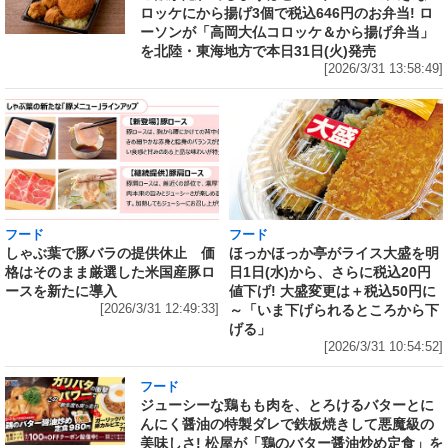
ロッケにから揚げ3個で税込646円のお弁当! ロ
ーソンが「高岡大仏コロッケ＆から揚げ弁当」
を北陸・東海地方で本日31日(火)発売
[2026/3/31 13:58:49]
フード
フード
しゃぶ葉で豚バラの提供休止 価
ほっかほっか亭がライス大盛を明
格はそのまま厳選した米国産豚ロ
日1日(水)から、さらに税込20円
ースを新たに導入
値下げ! 大盛変更は＋税込50円に
[2026/3/31 12:49:33]
～「いま下げられるところから下
げる」
[2026/3/31 10:54:52]
フード
ジューシーな鶏もも肉を、とろけるバターとに
んにく醤油の特製ダレで鉄板焼きして悪魔級の
美味しさ! 松屋が「鶏のバター醤油炒め定食」を