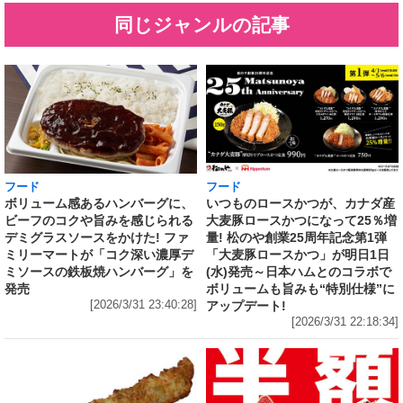
同じジャンルの記事
フード
フード
いつものロースかつが、カナダ産
ボリューム感あるハンバーグに、
大麦豚ロースかつになって25％増
ビーフのコクや旨みを感じられる
量! 松のや創業25周年記念第1弾
デミグラスソースをかけた! ファ
「大麦豚ロースかつ」が明日1日
ミリーマートが「コク深い濃厚デ
(水)発売～日本ハムとのコラボで
ミソースの鉄板焼ハンバーグ」を
ボリュームも旨みも“特別仕様”に
発売
アップデート!
[2026/3/31 23:40:28]
[2026/3/31 22:18:34]