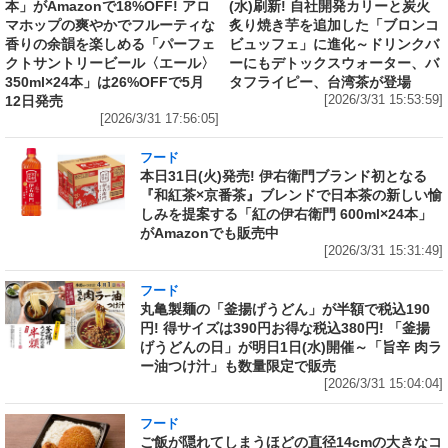
本」がAmazonで18%OFF! アロ
(水)刷新! 自社開発カリーと炭火
マホップの爽やかでフルーティな
炙り焼き芋を追加した「ブロンコ
香りの余韻を楽しめる「パーフェ
ビュッフェ」に進化～ドリンクバ
クトサントリービール〈エール〉
ーにもデトックスウォーター、バ
350ml×24本」は26%OFFで5月
タフライピー、台湾茶が登場
12日発売
[2026/3/31 15:53:59]
[2026/3/31 17:56:05]
フード
本日31日(火)発売! 伊右衛門ブランド初となる
『和紅茶×京番茶』ブレンドで日本茶の新しい愉
しみを提案する「紅の伊右衛門 600ml×24本」
がAmazonでも販売中
[2026/3/31 15:31:49]
フード
丸亀製麺の「釜揚げうどん」が半額で税込190
円! 得サイズは390円お得な税込380円! 「釜揚
げうどんの日」が明日1日(水)開催～「旨辛 肉ラ
ー油つけ汁」も数量限定で販売
[2026/3/31 15:04:04]
フード
ご飯が隠れてしまうほどの直径14cmの大きなコ