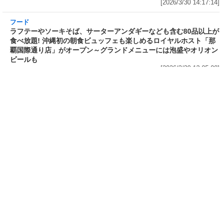
ドル 14種のスパイス麻辣湯」を
(火)開催～大海老天などの天ぷら
発売～具材は謎肉、キャベツ、チ
や薬味などもついて税込2,200円!
ンゲンサイ、キクラゲ
「時間無制限」の挑戦枠は税込
[2026/3/30 15:42:35]
4,400円
[2026/3/30 15:17:42]
フード
熱湯5分でふっくら白ご飯! カレーや納豆、牛丼
の具も余裕で入ってお皿いらずの新提案! 「日清
ふっくら釜炊き ごはん」が本日30日(月)発売～
常温で1年保存可能。電子レンジがないオフィス
やアウトドアでも活用できる!
[2026/3/30 14:17:14]
フード
ラフテーやソーキそば、サーターアンダギーな
ども含む80品以上が食べ放題! 沖縄初の朝食ビ
ュッフェも楽しめるロイヤルホスト「那覇国際
通り店」がオープン～グランドメニューには泡
盛やオリオンビールも
[2026/3/30 13:05:00]
フード
研究所で発見された50年前の「どん兵衛」レシ