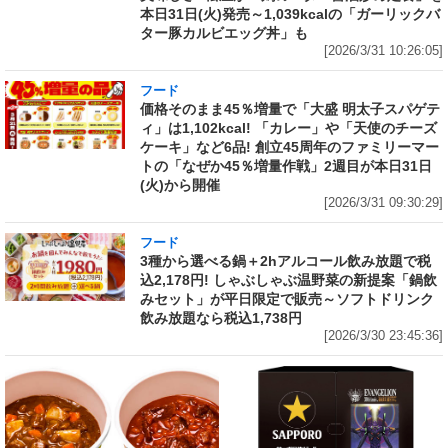
本日31日(火)発売～1,039kcalの「ガーリックバ
ター豚カルビエッグ丼」も
[2026/3/31 10:26:05]
フード
価格そのまま45％増量で「大盛 明太子スパゲテ
ィ」は1,102kcal! 「カレー」や「天使のチーズ
ケーキ」など6品! 創立45周年のファミリーマー
トの「なぜか45％増量作戦」2週目が本日31日
(火)から開催
[2026/3/31 09:30:29]
フード
3種から選べる鍋＋2hアルコール飲み放題で税
込2,178円! しゃぶしゃぶ温野菜の新提案「鍋飲
みセット」が平日限定で販売～ソフトドリンク
飲み放題なら税込1,738円
[2026/3/30 23:45:36]