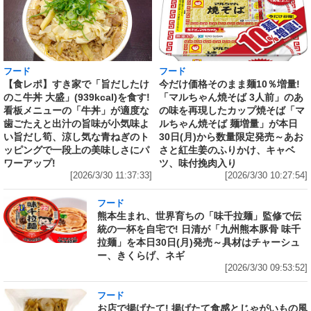
フード
フード
【食レポ】すき家で「旨だしたけ
今だけ価格そのまま麺10％増量!
のこ牛丼 大盛」(939kcal)を食す!
「マルちゃん焼そば 3人前」のあ
看板メニューの「牛丼」が適度な
の味を再現したカップ焼そば「マ
歯ごたえと出汁の旨味が小気味よ
ルちゃん焼そば 麺増量」が本日
い旨だし筍、涼し気な青ねぎのト
30日(月)から数量限定発売～あお
ッピングで一段上の美味しさにパ
さと紅生姜のふりかけ、キャベ
ワーアップ!
ツ、味付挽肉入り
[2026/3/30 11:37:33]
[2026/3/30 10:27:54]
フード
熊本生まれ、世界育ちの「味千拉麺」監修で伝
統の一杯を自宅で! 日清が「九州熊本豚骨 味千
拉麺」を本日30日(月)発売～具材はチャーシュ
ー、きくらげ、ネギ
[2026/3/30 09:53:52]
フード
お店で揚げたて! 揚げたて食感とじゃがいもの風