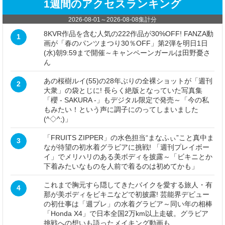
1週間のアクセスランキング
2026-08-01
～
2026-08-08
集計分
8KVR作品を含む人気の222作品が30%OFF! FANZA動
1
画が「春のパンツまつり30％OFF」第2弾を明日1日
(水)朝9:59まで開催～キャンペーンガールは田野憂さ
ん
あの桜樹ルイ(55)の28年ぶりの全裸ショットが「週刊
2
大衆」の袋とじに! 長らく絶版となっていた写真集
「櫻 - SAKURA -」もデジタル限定で発売～「今の私
もみたい！という声に調子にのってしまいました
(^◇^;)」
「FRUITS ZIPPER」の水色担当“まなふぃ”こと真中ま
3
なが待望の初水着グラビアに挑戦! 「週刊プレイボー
イ」でメリハリのある美ボディを披露～「ビキニとか
下着みたいなものを人前で着るのは初めてかも」
これまで胸元すら隠してきたバイクを愛する旅人・有
4
那が美ボディをビキニなどで初披露! 芸能界デビュー
の初仕事は「週プレ」の水着グラビア～同い年の相棒
「Honda X4」で日本全国2万km以上走破。グラビア
挑戦への想いも語ったメイキング動画も