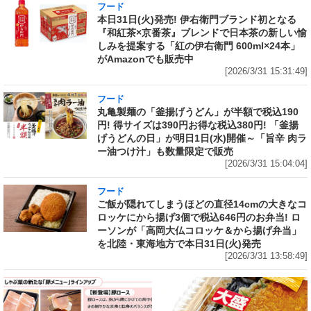
フード
本日31日(火)発売! 伊右衛門ブランド初となる
『和紅茶×京番茶』ブレンドで日本茶の新しい愉
しみを提案する「紅の伊右衛門 600ml×24本」
がAmazonでも販売中
[2026/3/31 15:31:49]
フード
丸亀製麺の「釜揚げうどん」が半額で税込190
円! 得サイズは390円お得な税込380円! 「釜揚
げうどんの日」が明日1日(水)開催～「旨辛 肉ラ
ー油つけ汁」も数量限定で販売
[2026/3/31 15:04:04]
フード
ご飯が隠れてしまうほどの直径14cmの大きなコ
ロッケにから揚げ3個で税込646円のお弁当! ロ
ーソンが「高岡大仏コロッケ＆から揚げ弁当」
を北陸・東海地方で本日31日(火)発売
[2026/3/31 13:58:49]