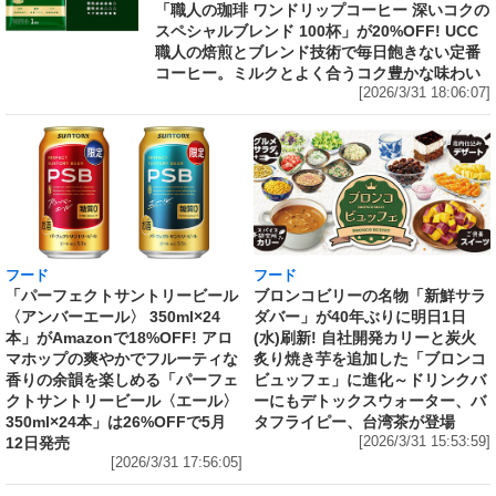
「職人の珈琲 ワンドリップコーヒー 深いコクの
スペシャルブレンド 100杯」が20%OFF! UCC
職人の焙煎とブレンド技術で毎日飽きない定番
コーヒー。ミルクとよく合うコク豊かな味わい
[2026/3/31 18:06:07]
フード
フード
「パーフェクトサントリービール
ブロンコビリーの名物「新鮮サラ
〈アンバーエール〉 350ml×24
ダバー」が40年ぶりに明日1日
本」がAmazonで18%OFF! アロ
(水)刷新! 自社開発カリーと炭火
マホップの爽やかでフルーティな
炙り焼き芋を追加した「ブロンコ
香りの余韻を楽しめる「パーフェ
ビュッフェ」に進化～ドリンクバ
クトサントリービール〈エール〉
ーにもデトックスウォーター、バ
350ml×24本」は26%OFFで5月
タフライピー、台湾茶が登場
12日発売
[2026/3/31 15:53:59]
[2026/3/31 17:56:05]