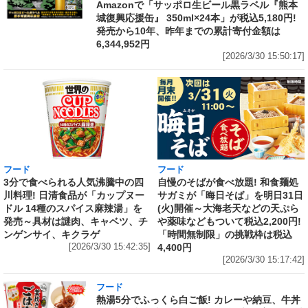
Amazonで「サッポロ生ビール黒ラベル『熊本
城復興応援缶』 350ml×24本」が税込5,180円!
発売から10年、昨年までの累計寄付金額は
6,344,952円
[2026/3/30 15:50:17]
フード
フード
3分で食べられる人気沸騰中の四
自慢のそばが食べ放題! 和食麺処
川料理! 日清食品が「カップヌー
サガミが「晦日そば」を明日31日
ドル 14種のスパイス麻辣湯」を
(火)開催～大海老天などの天ぷら
発売～具材は謎肉、キャベツ、チ
や薬味などもついて税込2,200円!
ンゲンサイ、キクラゲ
「時間無制限」の挑戦枠は税込
[2026/3/30 15:42:35]
4,400円
[2026/3/30 15:17:42]
フード
熱湯5分でふっくら白ご飯! カレーや納豆、牛丼