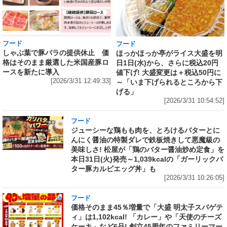
フード
フード
しゃぶ葉で豚バラの提供休止 価
ほっかほっか亭がライス大盛を明
格はそのまま厳選した米国産豚ロ
日1日(水)から、さらに税込20円
ースを新たに導入
値下げ! 大盛変更は＋税込50円に
[2026/3/31 12:49:33]
～「いま下げられるところから下
げる」
[2026/3/31 10:54:52]
フード
ジューシーな鶏もも肉を、とろけるバターとに
んにく醤油の特製ダレで鉄板焼きして悪魔級の
美味しさ! 松屋が「鶏のバター醤油炒め定食」を
本日31日(火)発売～1,039kcalの「ガーリックバ
ター豚カルビエッグ丼」も
[2026/3/31 10:26:05]
フード
価格そのまま45％増量で「大盛 明太子スパゲテ
ィ」は1,102kcal! 「カレー」や「天使のチーズ
ケーキ」など6品! 創立45周年のファミリーマー