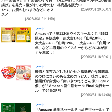
バー 野菜ザクッ！ 野菜のすり身
(水)から3日間限定～お得な応援価
揚げ」を発売～腹がすいた時のお
格商品も販売中
やつ、お酒のおつまみなどにオス
[2026/3/31 20:00:07]
スメ
[2026/3/31 21:11:59]
フード
Amazonで「第112弾 ウイスキーみくじ 466口
限定」を販売中 超大吉1/466「山崎18年」、
大大吉2/466「山崎12年」、大吉2/466「白州12
年」など11種類のウイスキーからどの1本が届
くか運試し!
[2026/3/31 18:30:01]
フード
鰹節と昆布のだしを利かせた風味豊かな関東風
のつゆにコシのある太めのうどん、味のしみた
油揚げが自慢の「赤いきつねうどん 東 96g×12
個」が「Amazon 新生活セール Final 先行セー
ル」で54%OFF!
[2026/3/31 18:14:08]
フード
「Amazon 新生活セール Final 先行セール」で