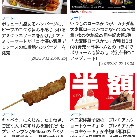
フード
フード
いつものロースかつが、カナダ産
ボリューム感あるハンバーグに、
大麦豚ロースかつになって25％増
ビーフのコクや旨みを感じられる
量! 松のや創業25周年記念第1弾
デミグラスソースをかけた! ファ
「大麦豚ロースかつ」が明日1日
ミリーマートが「コク深い濃厚デ
(水)発売～日本ハムとのコラボで
ミソースの鉄板焼ハンバーグ」を
ボリュームも旨みも“特別仕様”に
発売
アップデート!
[2026/3/31 23:40:28]
[2026/3/31 22:18:34]
フード
フード
キャベツ、にんじん、たまねぎ、
不二家洋菓子店の「プレミアムシ
ごぼう入りのすりみを揚げた! セ
ョートケーキ」＆「プレミアムチ
ブン‐イレブンが84kcalの「ベジ
ョコ生ケーキ」が半額! 明日1日