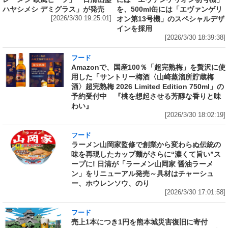
ハヤシメシ デミグラス」が発売
を、500ml缶には「エヴァンゲリ
[2026/3/30 19:25:01]
オン第13号機」のスペシャルデザ
インを採用
[2026/3/30 18:39:38]
フード
Amazonで、国産100％「超完熟梅」を贅沢に使
用した「サントリー梅酒〈山崎蒸溜所貯蔵梅
酒〉超完熟梅 2026 Limited Edition 750ml」の
予約受付中 『桃を想起させる芳醇な香りと味
わい』
[2026/3/30 18:02:19]
フード
ラーメン山岡家監修で創業から変わらぬ伝統の
味を再現したカップ麺がさらに“濃くて旨い”ス
ープに! 日清が「ラーメン山岡家 醤油ラーメ
ン」をリニューアル発売～具材はチャーシュ
ー、ホウレンソウ、のり
[2026/3/30 17:01:58]
フード
売上1本につき1円を熊本城災害復旧に寄付