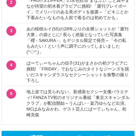
「FRUITS ZIPPER」の水色担当“まなふぃ”こと真中ま
2
なが待望の初水着グラビアに挑戦! 「週刊プレイボー
イ」でメリハリのある美ボディを披露～「ビキニとか
下着みたいなものを人前で着るのは初めてかも」
あの桜樹ルイ(55)の28年ぶりの全裸ショットが「週刊
3
大衆」の袋とじに! 長らく絶版となっていた写真集
「櫻 - SAKURA -」もデジタル限定で発売～「今の私
もみたい！という声に調子にのってしまいました
(^◇^;)」
ぱーてぃーちゃんの信子(31)がまさかの初グラビアに
4
挑戦! 「FRIDAY」でおなじみのタイトなジーンズを脱
いだスキャンダラスなセクシーショットを衝撃の撮り
下ろし
地上波では見られない、新感覚セクシー女優バラエテ
5
ィ! FANZA TV初のオリジナル番組「東京スキャンダル
クラブ」が配信開始～うんぱい・架乃ゆらなど出演。
MCはみなみかわ、ゲスト芸人にぱーてぃちゃん、松
崎克俊