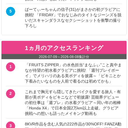
ぱーてぃーちゃんの信子(31)がまさかの初グラビアに
5
挑戦! 「FRIDAY」でおなじみのタイトなジーンズを脱
いだスキャンダラスなセクシーショットを衝撃の撮り
下ろし
1ヵ月のアクセスランキング
2026-07-09
～
2026-08-08
集計分
「FRUITS ZIPPER」の水色担当“まなふぃ”こと真中ま
1
なが待望の初水着グラビアに挑戦! 「週刊プレイボー
イ」でメリハリのある美ボディを披露～「ビキニとか
下着みたいなものを人前で着るのは初めてかも」
これまで胸元すら隠してきたバイクを愛する旅人・有
2
那が美ボディをビキニなどで初披露! 芸能界デビュー
の初仕事は「週プレ」の水着グラビア～同い年の相棒
「Honda X4」で日本全国2万km以上走破。グラビア
挑戦への想いも語ったメイキング動画も
8KVR作品を含む人気の222作品が30%OFF! FANZA動
3