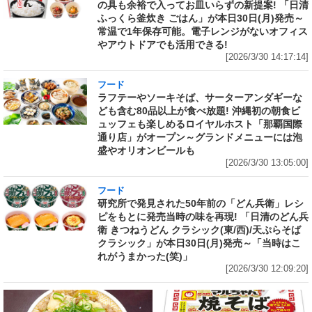
の具も余裕で入ってお皿いらずの新提案! 「日清
ふっくら釜炊き ごはん」が本日30日(月)発売～
常温で1年保存可能。電子レンジがないオフィス
やアウトドアでも活用できる!
[2026/3/30 14:17:14]
フード
ラフテーやソーキそば、サーターアンダギーな
ども含む80品以上が食べ放題! 沖縄初の朝食ビ
ュッフェも楽しめるロイヤルホスト「那覇国際
通り店」がオープン～グランドメニューには泡
盛やオリオンビールも
[2026/3/30 13:05:00]
フード
研究所で発見された50年前の「どん兵衛」レシ
ピをもとに発売当時の味を再現! 「日清のどん兵
衛 きつねうどん クラシック(東/西)/天ぷらそば
クラシック」が本日30日(月)発売～「当時はこ
れがうまかった(笑)」
[2026/3/30 12:09:20]