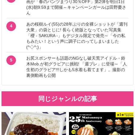
画が「春のパンツまつり30％OFF」第2弾を明日1日
(水)朝9:59まで開催～キャンペーンガールは田野憂さ
ん
あの桜樹ルイ(55)の28年ぶりの全裸ショットが「週刊
4
大衆」の袋とじに! 長らく絶版となっていた写真集
「櫻 - SAKURA -」もデジタル限定で発売～「今の私
もみたい！という声に調子にのってしまいました
(^◇^;)」
お尻スポンサーも話題のNGなし破天荒アイドル・鈴
5
木Mob.が初グラビアに挑戦! 「週プレ」に登場～「人
生初のグラビア!!!しかも5水着も着てます」。撮影の
裏側動画も公開
同じジャンルの記事