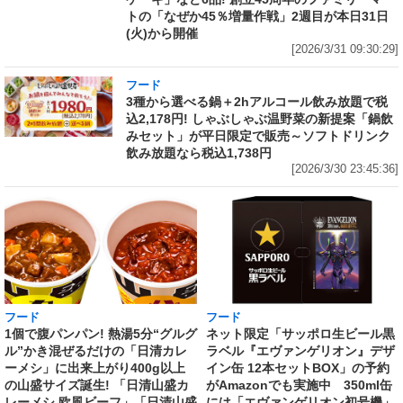
トの「なぜか45％増量作戦」2週目が本日31日
(火)から開催
[2026/3/31 09:30:29]
フード
3種から選べる鍋＋2hアルコール飲み放題で税
込2,178円! しゃぶしゃぶ温野菜の新提案「鍋飲
みセット」が平日限定で販売～ソフトドリンク
飲み放題なら税込1,738円
[2026/3/30 23:45:36]
フード
フード
1個で腹パンパン! 熱湯5分“グルグ
ネット限定「サッポロ生ビール黒
ル”かき混ぜるだけの「日清カレ
ラベル『エヴァンゲリオン』デザ
ーメシ」に出来上がり400g以上
イン缶 12本セットBOX」の予約
の山盛サイズ誕生! 「日清山盛カ
がAmazonでも実施中 350ml缶
レーメシ 欧風ビーフ」「日清山盛
には「エヴァンゲリオン初号機」