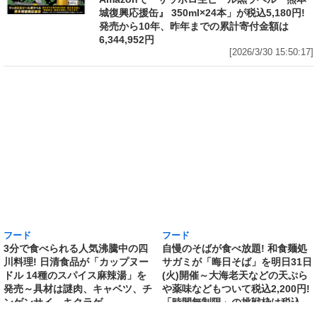
城復興応援缶』 350ml×24本」が税込5,180円!
発売から10年、昨年までの累計寄付金額は
6,344,952円
[2026/3/30 15:50:17]
フード
フード
3分で食べられる人気沸騰中の四
自慢のそばが食べ放題! 和食麺処
川料理! 日清食品が「カップヌー
サガミが「晦日そば」を明日31日
ドル 14種のスパイス麻辣湯」を
(火)開催～大海老天などの天ぷら
発売～具材は謎肉、キャベツ、チ
や薬味などもついて税込2,200円!
ンゲンサイ、キクラゲ
「時間無制限」の挑戦枠は税込
[2026/3/30 15:42:35]
4,400円
[2026/3/30 15:17:42]
フード
熱湯5分でふっくら白ご飯! カレーや納豆、牛丼
の具も余裕で入ってお皿いらずの新提案! 「日清