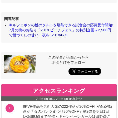
関連記事
キルフェボンの桃のタルトを堪能できる試食会の応募受付開始!
7月の桃のお祭り「2018 ピーチフェス」の特別企画～2,500円
で桃づくしの甘い一夜を [2018/6/7]
この記事が面白かったら
ネタとぴをフォロー
アクセスランキング
2026-08-04
～
2026-08-05
集計分
8KVR作品を含む人気の222作品が30%OFF! FANZA動
1
画が「春のパンツまつり30％OFF」第2弾を明日1日
(水)朝9:59まで開催～キャンペーンガールは田野憂さ