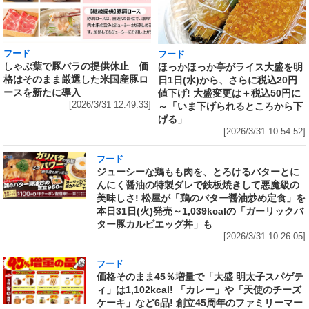
フード
フード
しゃぶ葉で豚バラの提供休止 価
ほっかほっか亭がライス大盛を明
格はそのまま厳選した米国産豚ロ
日1日(水)から、さらに税込20円
ースを新たに導入
値下げ! 大盛変更は＋税込50円に
[2026/3/31 12:49:33]
～「いま下げられるところから下
げる」
[2026/3/31 10:54:52]
フード
ジューシーな鶏もも肉を、とろけるバターとに
んにく醤油の特製ダレで鉄板焼きして悪魔級の
美味しさ! 松屋が「鶏のバター醤油炒め定食」を
本日31日(火)発売～1,039kcalの「ガーリックバ
ター豚カルビエッグ丼」も
[2026/3/31 10:26:05]
フード
価格そのまま45％増量で「大盛 明太子スパゲテ
ィ」は1,102kcal! 「カレー」や「天使のチーズ
ケーキ」など6品! 創立45周年のファミリーマー