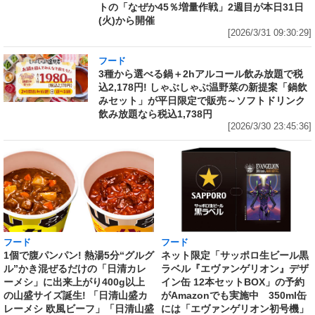
トの「なぜか45％増量作戦」2週目が本日31日
(火)から開催
[2026/3/31 09:30:29]
フード
3種から選べる鍋＋2hアルコール飲み放題で税
込2,178円! しゃぶしゃぶ温野菜の新提案「鍋飲
みセット」が平日限定で販売～ソフトドリンク
飲み放題なら税込1,738円
[2026/3/30 23:45:36]
フード
フード
1個で腹パンパン! 熱湯5分“グルグ
ネット限定「サッポロ生ビール黒
ル”かき混ぜるだけの「日清カレ
ラベル『エヴァンゲリオン』デザ
ーメシ」に出来上がり400g以上
イン缶 12本セットBOX」の予約
の山盛サイズ誕生! 「日清山盛カ
がAmazonでも実施中 350ml缶
レーメシ 欧風ビーフ」「日清山盛
には「エヴァンゲリオン初号機」