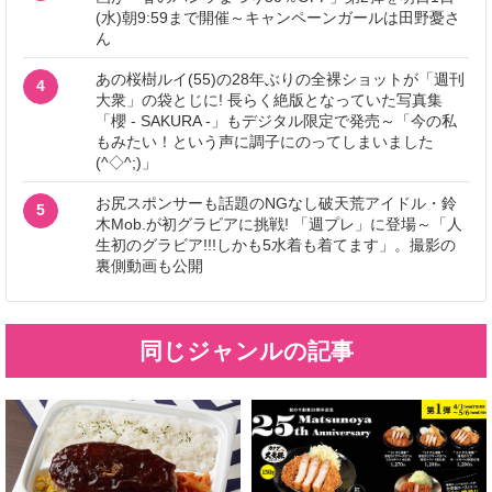
(水)朝9:59まで開催～キャンペーンガールは田野憂さ
ん
あの桜樹ルイ(55)の28年ぶりの全裸ショットが「週刊
4
大衆」の袋とじに! 長らく絶版となっていた写真集
「櫻 - SAKURA -」もデジタル限定で発売～「今の私
もみたい！という声に調子にのってしまいました
(^◇^;)」
お尻スポンサーも話題のNGなし破天荒アイドル・鈴
5
木Mob.が初グラビアに挑戦! 「週プレ」に登場～「人
生初のグラビア!!!しかも5水着も着てます」。撮影の
裏側動画も公開
同じジャンルの記事