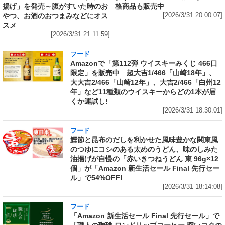
揚げ」を発売～腹がすいた時のお
格商品も販売中
やつ、お酒のおつまみなどにオス
[2026/3/31 20:00:07]
スメ
[2026/3/31 21:11:59]
フード
Amazonで「第112弾 ウイスキーみくじ 466口
限定」を販売中 超大吉1/466「山崎18年」、
大大吉2/466「山崎12年」、大吉2/466「白州12
年」など11種類のウイスキーからどの1本が届
くか運試し!
[2026/3/31 18:30:01]
フード
鰹節と昆布のだしを利かせた風味豊かな関東風
のつゆにコシのある太めのうどん、味のしみた
油揚げが自慢の「赤いきつねうどん 東 96g×12
個」が「Amazon 新生活セール Final 先行セー
ル」で54%OFF!
[2026/3/31 18:14:08]
フード
「Amazon 新生活セール Final 先行セール」で