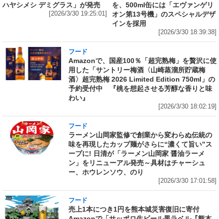
ハヤシメシ デミグラス」が発売
を、500ml缶には「エヴァンゲリ
[2026/3/30 19:25:01]
オン第13号機」のスペシャルデザ
インを採用
[2026/3/30 18:39:38]
フード
Amazonで、国産100％「超完熟梅」を贅沢に使
用した「サントリー梅酒〈山崎蒸溜所貯蔵梅
酒〉超完熟梅 2026 Limited Edition 750ml」の
予約受付中 『桃を想起させる芳醇な香りと味
わい』
[2026/3/30 18:02:19]
フード
ラーメン山岡家監修で創業から変わらぬ伝統の
味を再現したカップ麺がさらに“濃くて旨い”ス
ープに! 日清が「ラーメン山岡家 醤油ラーメ
ン」をリニューアル発売～具材はチャーシュ
ー、ホウレンソウ、のり
[2026/3/30 17:01:58]
フード
売上1本につき1円を熊本城災害復旧に寄付
Amazonで「サッポロ生ビール黒ラベル『熊本