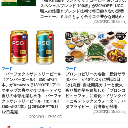
「職人の珈琲 ワンドリップコーヒー 深いコクの
スペシャルブレンド 100杯」が20%OFF! UCC
職人の焙煎とブレンド技術で毎日飽きない定番
コーヒー。ミルクとよく合うコク豊かな味わい
[2026/3/31 18:06:07]
フード
フード
「パーフェクトサントリービール
ブロンコビリーの名物「新鮮サラ
〈アンバーエール〉 350ml×24
ダバー」が40年ぶりに明日1日
本」がAmazonで18%OFF! アロ
(水)刷新! 自社開発カリーと炭火
マホップの爽やかでフルーティな
炙り焼き芋を追加した「ブロンコ
香りの余韻を楽しめる「パーフェ
ビュッフェ」に進化～ドリンクバ
クトサントリービール〈エール〉
ーにもデトックスウォーター、バ
350ml×24本」は26%OFFで5月
タフライピー、台湾茶が登場
12日発売
[2026/3/31 15:53:59]
[2026/3/31 17:56:05]