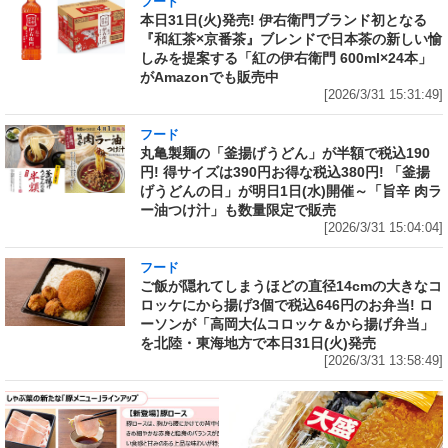
フード
本日31日(火)発売! 伊右衛門ブランド初となる
『和紅茶×京番茶』ブレンドで日本茶の新しい愉
しみを提案する「紅の伊右衛門 600ml×24本」
がAmazonでも販売中
[2026/3/31 15:31:49]
フード
丸亀製麺の「釜揚げうどん」が半額で税込190
円! 得サイズは390円お得な税込380円! 「釜揚
げうどんの日」が明日1日(水)開催～「旨辛 肉ラ
ー油つけ汁」も数量限定で販売
[2026/3/31 15:04:04]
フード
ご飯が隠れてしまうほどの直径14cmの大きなコ
ロッケにから揚げ3個で税込646円のお弁当! ロ
ーソンが「高岡大仏コロッケ＆から揚げ弁当」
を北陸・東海地方で本日31日(火)発売
[2026/3/31 13:58:49]