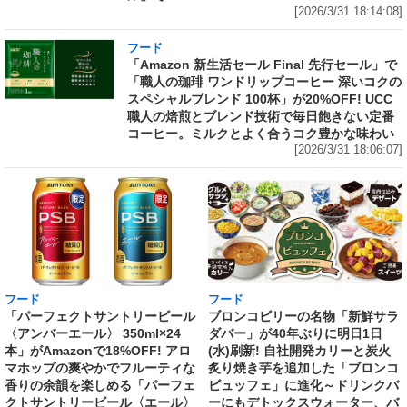
[2026/3/31 18:14:08]
フード
「Amazon 新生活セール Final 先行セール」で
「職人の珈琲 ワンドリップコーヒー 深いコクの
スペシャルブレンド 100杯」が20%OFF! UCC
職人の焙煎とブレンド技術で毎日飽きない定番
コーヒー。ミルクとよく合うコク豊かな味わい
[2026/3/31 18:06:07]
フード
フード
「パーフェクトサントリービール
ブロンコビリーの名物「新鮮サラ
〈アンバーエール〉 350ml×24
ダバー」が40年ぶりに明日1日
本」がAmazonで18%OFF! アロ
(水)刷新! 自社開発カリーと炭火
マホップの爽やかでフルーティな
炙り焼き芋を追加した「ブロンコ
香りの余韻を楽しめる「パーフェ
ビュッフェ」に進化～ドリンクバ
クトサントリービール〈エール〉
ーにもデトックスウォーター、バ