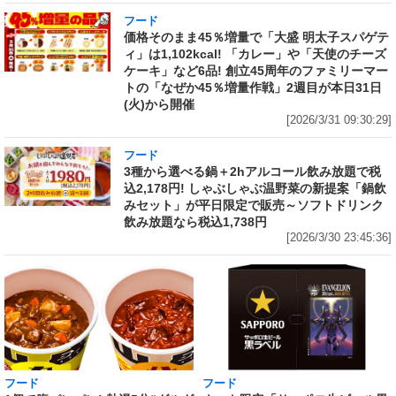
フード
価格そのまま45％増量で「大盛 明太子スパゲテ
ィ」は1,102kcal! 「カレー」や「天使のチーズ
ケーキ」など6品! 創立45周年のファミリーマー
トの「なぜか45％増量作戦」2週目が本日31日
(火)から開催
[2026/3/31 09:30:29]
フード
3種から選べる鍋＋2hアルコール飲み放題で税
込2,178円! しゃぶしゃぶ温野菜の新提案「鍋飲
みセット」が平日限定で販売～ソフトドリンク
飲み放題なら税込1,738円
[2026/3/30 23:45:36]
フード
フード