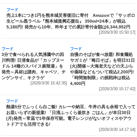
[2026/3/30 17:01:58]
フード
売上1本につき1円を熊本城災害復旧に寄付
Amazonで「サッポロ生ビール黒ラベル『熊本
城復興応援缶』 350ml×24本」が税込5,180円!
発売から10年、昨年までの累計寄付金額は
6,344,952円
[2026/3/30 15:50:17]
フード
フード
3分で食べられる人気沸騰中の四
自慢のそばが食べ放題! 和食麺処
川料理! 日清食品が「カップヌー
サガミが「晦日そば」を明日31日
ドル 14種のスパイス麻辣湯」を
(火)開催～大海老天などの天ぷら
発売～具材は謎肉、キャベツ、チ
や薬味などもついて税込2,200円!
ンゲンサイ、キクラゲ
「時間無制限」の挑戦枠は税込
[2026/3/30 15:42:35]
4,400円