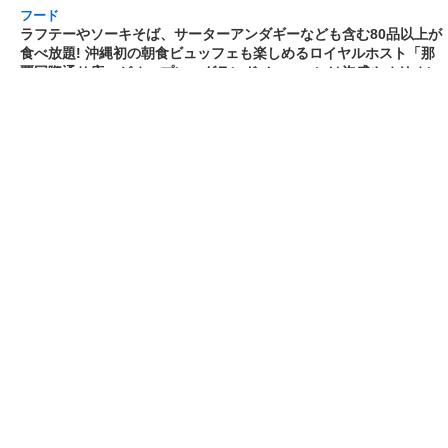
[2026/3/30 15:17:42]
フード
熱湯5分でふっくら白ご飯! カレーや納豆、牛丼
の具も余裕で入ってお皿いらずの新提案! 「日清
ふっくら釜炊き ごはん」が本日30日(月)発売～
常温で1年保存可能。電子レンジがないオフィス
やアウトドアでも活用できる!
[2026/3/30 14:17:14]
フード
ラフテーやソーキそば、サーターアンダギーな
ども含む80品以上が食べ放題! 沖縄初の朝食ビ
ュッフェも楽しめるロイヤルホスト「那覇国際
通り店」がオープン～グランドメニューには泡
盛やオリオンビールも
[2026/3/30 13:05:00]
フード
研究所で発見された50年前の「どん兵衛」レシ
ピをもとに発売当時の味を再現! 「日清のどん兵
衛 きつねうどん クラシック(東/西)/天ぷらそば
クラシック」が本日30日(月)発売～「当時はこ