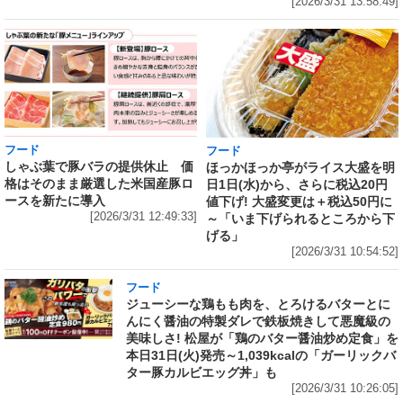
[2026/3/31 13:58:49]
フード
フード
しゃぶ葉で豚バラの提供休止 価
ほっかほっか亭がライス大盛を明
格はそのまま厳選した米国産豚ロ
日1日(水)から、さらに税込20円
ースを新たに導入
値下げ! 大盛変更は＋税込50円に
[2026/3/31 12:49:33]
～「いま下げられるところから下
げる」
[2026/3/31 10:54:52]
フード
ジューシーな鶏もも肉を、とろけるバターとに
んにく醤油の特製ダレで鉄板焼きして悪魔級の
美味しさ! 松屋が「鶏のバター醤油炒め定食」を
本日31日(火)発売～1,039kcalの「ガーリックバ
ター豚カルビエッグ丼」も
[2026/3/31 10:26:05]