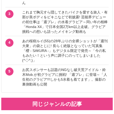
ん
これまで胸元すら隠してきたバイクを愛する旅人・有
3
那が美ボディをビキニなどで初披露! 芸能界デビュー
の初仕事は「週プレ」の水着グラビア～同い年の相棒
「Honda X4」で日本全国2万km以上走破。グラビア
挑戦への想いも語ったメイキング動画も
あの桜樹ルイ(55)の28年ぶりの全裸ショットが「週刊
4
大衆」の袋とじに! 長らく絶版となっていた写真集
「櫻 - SAKURA -」もデジタル限定で発売～「今の私
もみたい！という声に調子にのってしまいました
(^◇^;)」
お尻スポンサーも話題のNGなし破天荒アイドル・鈴
5
木Mob.が初グラビアに挑戦! 「週プレ」に登場～「人
生初のグラビア!!!しかも5水着も着てます」。撮影の
裏側動画も公開
同じジャンルの記事