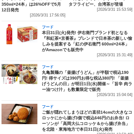
350ml×24本」は26%OFFで5月
タフライピー、台湾茶が登場
12日発売
[2026/3/31 15:53:59]
[2026/3/31 17:56:05]
フード
本日31日(火)発売! 伊右衛門ブランド初となる
『和紅茶×京番茶』ブレンドで日本茶の新しい愉
しみを提案する「紅の伊右衛門 600ml×24本」
がAmazonでも販売中
[2026/3/31 15:31:49]
フード
丸亀製麺の「釜揚げうどん」が半額で税込190
円! 得サイズは390円お得な税込380円! 「釜揚
げうどんの日」が明日1日(水)開催～「旨辛 肉ラ
ー油つけ汁」も数量限定で販売
[2026/3/31 15:04:04]
フード
ご飯が隠れてしまうほどの直径14cmの大きなコ
ロッケにから揚げ3個で税込646円のお弁当! ロ
ーソンが「高岡大仏コロッケ＆から揚げ弁当」
を北陸・東海地方で本日31日(火)発売