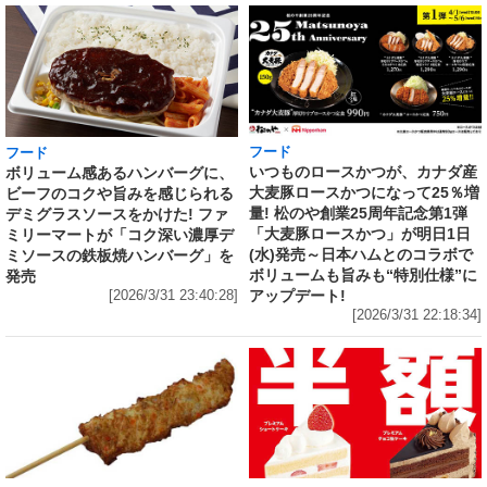
フード
フード
いつものロースかつが、カナダ産
ボリューム感あるハンバーグに、
大麦豚ロースかつになって25％増
ビーフのコクや旨みを感じられる
量! 松のや創業25周年記念第1弾
デミグラスソースをかけた! ファ
「大麦豚ロースかつ」が明日1日
ミリーマートが「コク深い濃厚デ
(水)発売～日本ハムとのコラボで
ミソースの鉄板焼ハンバーグ」を
ボリュームも旨みも“特別仕様”に
発売
アップデート!
[2026/3/31 23:40:28]
[2026/3/31 22:18:34]