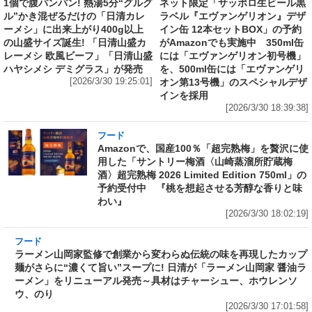
1個で腹パンパン! 熱湯5分“グルグ
ネット限定「サッポロ生ビール黒
ル”かき混ぜるだけの「日清カレ
ラベル『エヴァンゲリオン』デザ
ーメシ」に出来上がり400g以上
イン缶 12本セットBOX」の予約
の山盛サイズ誕生! 「日清山盛カ
がAmazonでも実施中 350ml缶
レーメシ 欧風ビーフ」「日清山盛
には「エヴァンゲリオン初号機」
ハヤシメシ デミグラス」が発売
を、500ml缶には「エヴァンゲリ
[2026/3/30 19:25:01]
オン第13号機」のスペシャルデザ
インを採用
[2026/3/30 18:39:38]
フード
Amazonで、国産100％「超完熟梅」を贅沢に使
用した「サントリー梅酒〈山崎蒸溜所貯蔵梅
酒〉超完熟梅 2026 Limited Edition 750ml」の
予約受付中 『桃を想起させる芳醇な香りと味
わい』
[2026/3/30 18:02:19]
フード
ラーメン山岡家監修で創業から変わらぬ伝統の
味を再現したカップ麺がさらに“濃くて旨い”ス
ープに! 日清が「ラーメン山岡家 醤油ラーメ
ン」をリニューアル発売～具材はチャーシュ
ー、ホウレンソウ、のり