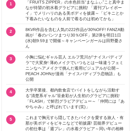
「FRUITS ZIPPER」の水色担当“まなふぃ”こと真中ま
1
なが待望の初水着グラビアに挑戦! 「週刊プレイボー
イ」でメリハリのある美ボディを披露～「ビキニとか
下着みたいなものを人前で着るのは初めてかも」
8KVR作品を含む人気の222作品が30%OFF! FANZA動
2
画が「春のパンツまつり30％OFF」第2弾を明日1日
(水)朝9:59まで開催～キャンペーンガールは田野憂さ
ん
小胸に悩むギャル芸人 エルフ荒川が“ナイスバディブ
3
ラ”で大変身! 薄めメイクでいつもとは一味違うフェミ
ニンなヘアメイクで挑んだ着用ビジュアルが公開～
PEACH JOHNが漫画「ナイスバディブラ恋物語」も
公開
大学卒業後、都内飲食店でバイトをしながら活動す
4
る“清楚系ギャル”笹倉彩が人生初のグラビアに挑戦!
「FLASH」で鮮烈グラビアデビュー～「仲間には『あ
やちゃみ』と呼ばれています(笑)」
これまで胸元すら隠してきたバイクを愛する旅人・有
5
那が美ボディをビキニなどで初披露! 芸能界デビュー
の初仕事は「週プレ」の水着グラビア～同い年の相棒