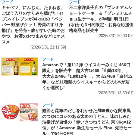
フード
フード
キャベツ、にんじん、たまねぎ、
不二家洋菓子店の「プレミアムシ
ごぼう入りのすりみを揚げた! セ
ョートケーキ」＆「プレミアムチ
ブン‐イレブンが84kcalの「ベジ
ョコ生ケーキ」が半額! 明日1日
バー 野菜ザクッ！ 野菜のすり身
(水)から3日間限定～お得な応援価
揚げ」を発売～腹がすいた時のお
格商品も販売中
やつ、お酒のおつまみなどにオス
[2026/3/31 20:00:07]
スメ
[2026/3/31 21:11:59]
フード
Amazonで「第112弾 ウイスキーみくじ 466口
限定」を販売中 超大吉1/466「山崎18年」、
大大吉2/466「山崎12年」、大吉2/466「白州12
年」など11種類のウイスキーからどの1本が届
くか運試し!
[2026/3/31 18:30:01]
フード
鰹節と昆布のだしを利かせた風味豊かな関東風
のつゆにコシのある太めのうどん、味のしみた
油揚げが自慢の「赤いきつねうどん 東 96g×12
個」が「Amazon 新生活セール Final 先行セー
ル」で54%OFF!