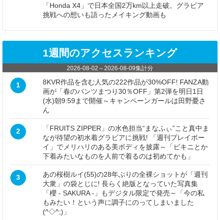
「Honda X4」で日本全国2万km以上走破。グラビア
挑戦への想いも語ったメイキング動画も
1週間のアクセスランキング
2026-08-02
～
2026-08-09
集計分
8KVR作品を含む人気の222作品が30%OFF! FANZA動
1
画が「春のパンツまつり30％OFF」第2弾を明日1日
(水)朝9:59まで開催～キャンペーンガールは田野憂さ
ん
「FRUITS ZIPPER」の水色担当“まなふぃ”こと真中ま
2
なが待望の初水着グラビアに挑戦! 「週刊プレイボー
イ」でメリハリのある美ボディを披露～「ビキニとか
下着みたいなものを人前で着るのは初めてかも」
あの桜樹ルイ(55)の28年ぶりの全裸ショットが「週刊
3
大衆」の袋とじに! 長らく絶版となっていた写真集
「櫻 - SAKURA -」もデジタル限定で発売～「今の私
もみたい！という声に調子にのってしまいました
(^◇^;)」