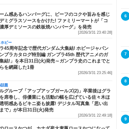
ーム感あるハンバーグに、ビーフのコクや旨みを感じ
6
デミグラスソースをかけた! ファミリーマートが「コ
濃厚デミソースの鉄板焼ハンバーグ」を発売
[2026/3/31 23:40:28]
・ホビー
ラ45周年記念で歴代ガンダム大集結! ホビージャパン
7
ンプラカタログ特別編 ガンプラ45th 歴代アニメのガ
集結!」を本日31日(火)発売～ガンプラ史のこれまでと
らを網羅した1冊
[2026/3/31 23:25:46]
8
の話題
ルグループ「アップアップガールズ(2)」卒業後はグラ
を席巻し、俳優業にも活動の幅を広げている佐々木ほ
透明感あるビキニ姿も披露! デジタル写真集「思い出
まで」が本日31日(火)発売
[2026/3/31 22:49:18]
9
のロースかつが、カナダ産大麦豚ロースかつになって