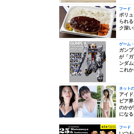
フード
ボリュ
られる
ク深い
ゲーム
ガンプ
が「ガ
ンダム
これか
ネット
アイド
ビア界
のかが
になる
フード
いつも