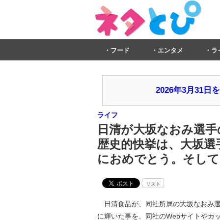
フード
エンタメ
ラ
2026年3月3
ライフ
日清が大坂なおみ選手
歴史的快挙は、大坂選
におめでとう。そして
リスト
日清食品が、同社所属の大坂なおみ選
に輝いた事を、同社のWebサイトやカップ