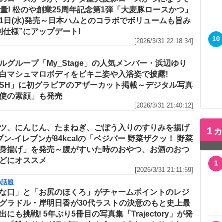
増量! 松のや創業25周年記念第1弾「大麦豚ロースかつ」
1日(水)発売～日本ハムとのコラボでボリュームも旨み
別仕様”にアップデート!
10
[2026/3/31 22:18:34]
メ
ルグループ「My_Stage」の人気メンバー・浜辺ゆり
白マシュマロボディをビキニ姿や入浴姿で披露!
ASH」に初グラビアのアザーカット掲載～デジタル写真
使の素顔」も発売
[2026/3/31 21:40:12]
ツ、にんじん、たまねぎ、ごぼう入りのすりみを揚げ
1
セブン‐イレブンが84kcalの「ベジバー 野菜ザクッ！ 野菜
身揚げ」を発売～腹がすいた時のおやつ、お酒のおつ
どにオススメ
1
[2026/3/31 21:11:59]
の話題
な口」と「お尻のほくろ」がチャームポイントのレジ
グラドル・岸明日香が30代ラストの決意のもと史上最
出にも挑戦! 5年ぶり5冊目の写真集「Trajectory」が発