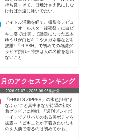
持ち良すぎて、日焼けさえ気にしな
ければ永遠に泳いでたい」
アイドル活動を経て、撮影会デビュ
ー、「オールスター後夜祭」に白ビ
キニ姿で出演して話題になった五木
ゆうりが白ビキニやメガネ姿などを
披露! 「FLASH」で初めての雑誌グ
ラビア挑戦～特技は人の名前を忘れ
ないこと
ヵ月のアクセスランキング
2026-07-07
～
2026-08-06
集計分
「FRUITS ZIPPER」の水色担当“ま
なふぃ”こと真中まなが待望の初水
着グラビアに挑戦! 「週刊プレイボ
ーイ」でメリハリのある美ボディを
披露～「ビキニとか下着みたいなも
のを人前で着るのは初めてかも」