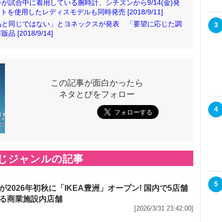
試合中に着用している腕時計、シチズンから9/14(金)発
を使用したレディスモデルも同時発売 [2018/9/11]
品と同じではない」とヨネックスが発表 「要望に応じた調
3
2018/9/14]
この記事が面白かったら
ネタとぴをフォロー
4
じジャンルの記事
5
が2026年初秋に「IKEA豊洲」オープン! 国内で5店舗
る商業施設内店舗
[2026/3/31 23:42:00]