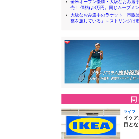
全米オープン優勝・大坂なおみ選手が
売！ 価格は8万円。同じムーブメント
大坂なおみ選手のラケット「市販
整を施している」～ストリングは市販品 [
同
ライフ
イケア
目とな