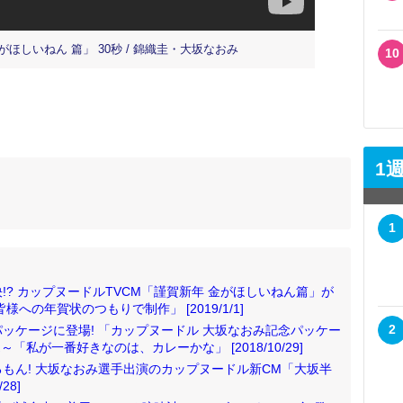
ほしいねん 篇」 30秒 / 錦織圭・大坂なおみ
10
1
1
? カップヌードルTVCM「謹賀新年 金がほしいねん篇」が
への年賀状のつもりで制作」 [2019/1/1]
2
ッケージに登場! 「カップヌードル 大坂なおみ記念パッケー
「私が一番好きなのは、カレーかな」 [2018/10/29]
もん! 大坂なおみ選手出演のカップヌードル新CM「大坂半
28]