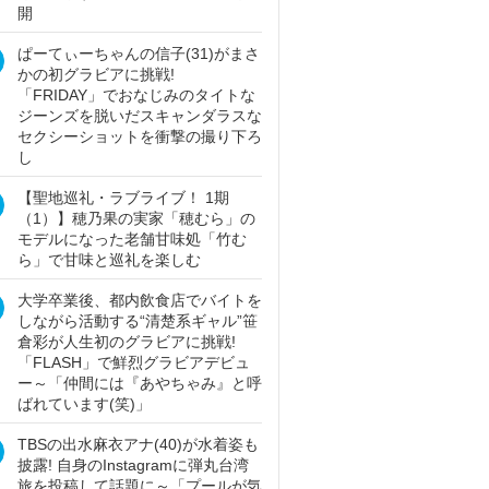
開
ぱーてぃーちゃんの信子(31)がまさ
かの初グラビアに挑戦!
「FRIDAY」でおなじみのタイトな
ジーンズを脱いだスキャンダラスな
セクシーショットを衝撃の撮り下ろ
し
【聖地巡礼・ラブライブ！ 1期
（1）】穂乃果の実家「穂むら」の
モデルになった老舗甘味処「竹む
ら」で甘味と巡礼を楽しむ
大学卒業後、都内飲食店でバイトを
しながら活動する“清楚系ギャル”笹
倉彩が人生初のグラビアに挑戦!
「FLASH」で鮮烈グラビアデビュ
ー～「仲間には『あやちゃみ』と呼
ばれています(笑)」
TBSの出水麻衣アナ(40)が水着姿も
披露! 自身のInstagramに弾丸台湾
旅を投稿して話題に～「プールが気