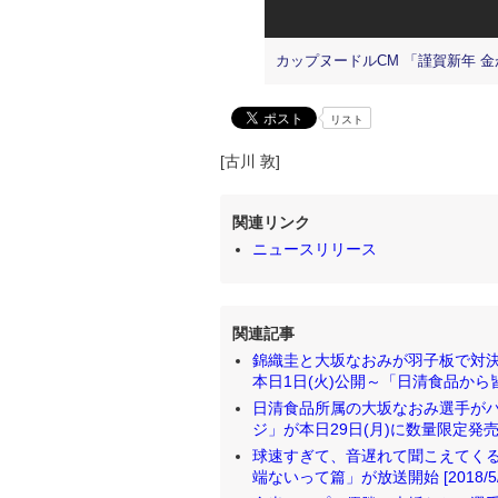
カップヌードルCM 「謹賀新年 金が
リスト
[古川 敦]
関連リンク
ニュースリリース
関連記事
錦織圭と大坂なおみが羽子板で対決!
本日1日(火)公開～「日清食品から皆様
日清食品所属の大坂なおみ選手がパ
ジ」が本日29日(月)に数量限定発売～
球速すぎて、音遅れて聞こえてくる
端ないって篇」が放送開始 [2018/5/