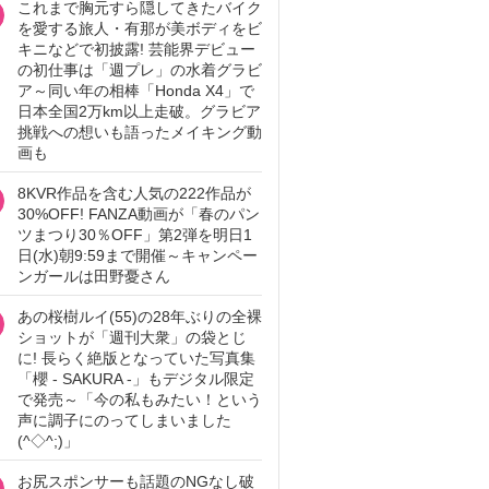
これまで胸元すら隠してきたバイク
を愛する旅人・有那が美ボディをビ
キニなどで初披露! 芸能界デビュー
の初仕事は「週プレ」の水着グラビ
ア～同い年の相棒「Honda X4」で
日本全国2万km以上走破。グラビア
挑戦への想いも語ったメイキング動
画も
8KVR作品を含む人気の222作品が
30%OFF! FANZA動画が「春のパン
ツまつり30％OFF」第2弾を明日1
日(水)朝9:59まで開催～キャンペー
ンガールは田野憂さん
あの桜樹ルイ(55)の28年ぶりの全裸
ショットが「週刊大衆」の袋とじ
に! 長らく絶版となっていた写真集
「櫻 - SAKURA -」もデジタル限定
で発売～「今の私もみたい！という
声に調子にのってしまいました
(^◇^;)」
お尻スポンサーも話題のNGなし破