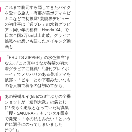
これまで胸元すら隠してきたバイク
を愛する旅人・有那が美ボディをビ
キニなどで初披露! 芸能界デビュー
の初仕事は「週プレ」の水着グラビ
ア～同い年の相棒「Honda X4」で
日本全国2万km以上走破。グラビア
挑戦への想いも語ったメイキング動
画も
「FRUITS ZIPPER」の水色担当“ま
なふぃ”こと真中まなが待望の初水
着グラビアに挑戦! 「週刊プレイボ
ーイ」でメリハリのある美ボディを
披露～「ビキニとか下着みたいなも
のを人前で着るのは初めてかも」
あの桜樹ルイ(55)の28年ぶりの全裸
ショットが「週刊大衆」の袋とじ
に! 長らく絶版となっていた写真集
「櫻 - SAKURA -」もデジタル限定
で発売～「今の私もみたい！という
声に調子にのってしまいました
(^◇^;)」