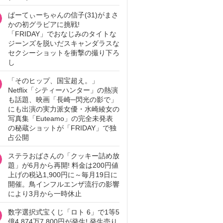
ぱーてぃーちゃんの信子(31)がまさ
かの初グラビアに挑戦!
「FRIDAY」でおなじみのタイトな
ジーンズを脱いだスキャンダラスな
セクシーショットを衝撃の撮り下ろ
し
「そのヒップ、国宝超え。」
Netflix「シティーハンター」の熱演
も話題、映画「長崎─閃光の影で」
にも出演の実力派女優・水崎綾女の
写真集「Euteamo」の完全未発表
の秘蔵ショットが「FRIDAY」で独
占公開
ステラおばさんの「クッキー詰め放
題」が6月から再開! 料金は200円値
上げの税込1,900円に～毎月19日に
開催。鳥インフルエンザ流行の影響
により3月から一時休止
数字選択式宝くじ「ロト 6」で1等5
億4,874万7,800円が発生! 発生売り