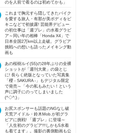
のを人前で着るのは初めてかも」
これまで胸元すら隠してきたバイク
を愛する旅人・有那が美ボディをビ
キニなどで初披露! 芸能界デビュー
の初仕事は「週プレ」の水着グラビ
ア～同い年の相棒「Honda X4」で
日本全国2万km以上走破。グラビア
挑戦への想いも語ったメイキング動
画も
あの桜樹ルイ(55)の28年ぶりの全裸
ショットが「週刊大衆」の袋とじ
に! 長らく絶版となっていた写真集
「櫻 - SAKURA -」もデジタル限定
で発売～「今の私もみたい！という
声に調子にのってしまいました
(^◇^;)」
お尻スポンサーも話題のNGなし破
天荒アイドル・鈴木Mob.が初グラ
ビアに挑戦! 「週プレ」に登場～
「人生初のグラビア!!!しかも5水着
も着てます」。撮影の裏側動画も公