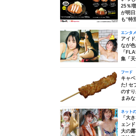
25％
が明日
も“特
エンタ
アイド
なが色
「FL
集「天
フード
キャベ
た! 
のすり
まみな
ネット
「大き
ェンド
大の露