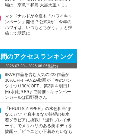
場は「京急平和島 大黒天宝くじ」
マクドナルドが今夏も「ハワイキャ
ンペーン」開催!? 公式Xが「今年の
ハワイは、いつもとちがう。」と投
稿して話題に
週間のアクセスランキング
2026-07-30
～
2026-08-06
集計分
8KVR作品を含む人気の222作品が
30%OFF! FANZA動画が「春のパン
ツまつり30％OFF」第2弾を明日1
日(水)朝9:59まで開催～キャンペー
ンガールは田野憂さん
「FRUITS ZIPPER」の水色担当“ま
なふぃ”こと真中まなが待望の初水
着グラビアに挑戦! 「週刊プレイボ
ーイ」でメリハリのある美ボディを
披露～「ビキニとか下着みたいなも