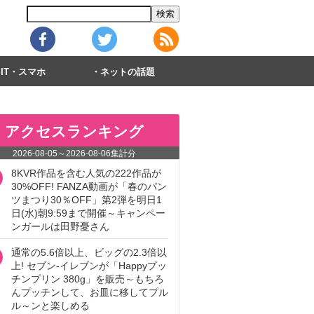
IT・スマホ
ネットの話題
アクセスランキング
2026-08-05
～
2026-08-06
集計分
8KVR作品を含む人気の222作品が
30%OFF! FANZA動画が「春のパン
ツまつり30％OFF」第2弾を明日1
日(水)朝9:59まで開催～キャンペー
ンガールは田野憂さん
通常の5.6倍以上、ビッグの2.3倍以
上! セブン‐イレブンが「Happyプッ
チンプリン 380g」を販売～もちろ
んプッチンして、お皿に移してプル
ル～ンと楽しめる