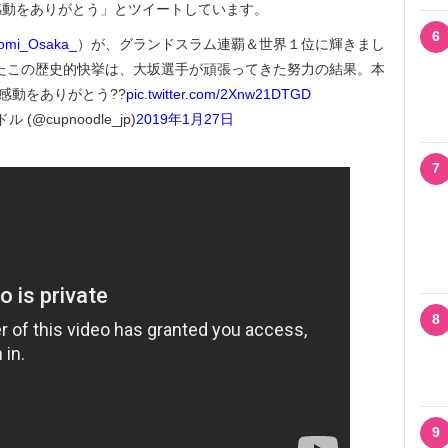
感動をありがとう」とツイートしています。
6
mi_Osaka_
）が、グランドスラム連覇＆世界１位に輝きまし
たこの歴史的快挙は、大坂選手が頑張ってきた努力の結果。本
感動をありがとう??
pic.twitter.com/2Xnw21DTGD
(@cupnoodle_jp)
2019年1月27日
7
8
9