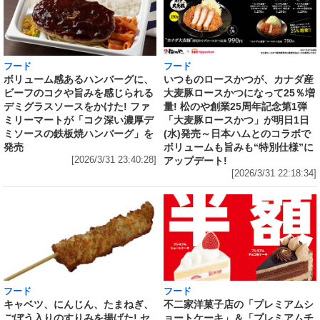
フード
フード
いつものロースかつが、カナダ産
ボリューム感あるハンバーグに、
大麦豚ロースかつになって25％増
ビーフのコクや旨みを感じられる
量! 松のや創業25周年記念第1弾
デミグラスソースをかけた! ファ
「大麦豚ロースかつ」が明日1日
ミリーマートが「コク深い濃厚デ
(水)発売～日本ハムとのコラボで
ミソースの鉄板焼ハンバーグ」を
ボリュームも旨みも“特別仕様”に
発売
アップデート!
[2026/3/31 23:40:28]
[2026/3/31 22:18:34]
フード
フード
キャベツ、にんじん、たまねぎ、
不二家洋菓子店の「プレミアムシ
ごぼう入りのすりみを揚げた! セ
ョートケーキ」＆「プレミアムチ