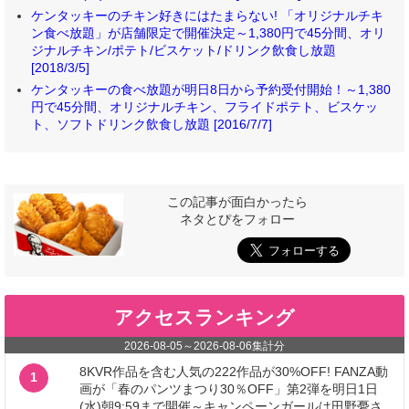
ケンタッキーのチキン好きにはたまらない! 「オリジナルチキ
ン食べ放題」が店舗限定で開催決定～1,380円で45分間、オリ
ジナルチキン/ポテト/ビスケット/ドリンク飲食し放題
[2018/3/5]
ケンタッキーの食べ放題が明日8日から予約受付開始！～1,380
円で45分間、オリジナルチキン、フライドポテト、ビスケッ
ト、ソフトドリンク飲食し放題 [2016/7/7]
この記事が面白かったら
ネタとぴをフォロー
アクセスランキング
2026-08-05
～
2026-08-06
集計分
8KVR作品を含む人気の222作品が30%OFF! FANZA動
1
画が「春のパンツまつり30％OFF」第2弾を明日1日
(水)朝9:59まで開催～キャンペーンガールは田野憂さ