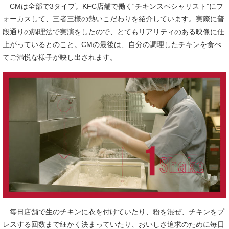
CMは全部で3タイプ。KFC店舗で働く“チキンスペシャリスト”にフ
ォーカスして、三者三様の熱いこだわりを紹介しています。実際に普
段通りの調理法で実演をしたので、とてもリアリティのある映像に仕
上がっているとのこと。CMの最後は、自分の調理したチキンを食べ
てご満悦な様子が映し出されます。
毎日店舗で生のチキンに衣を付けていたり、粉を混ぜ、チキンをプ
レスする回数まで細かく決まっていたり、おいしさ追求のために毎日