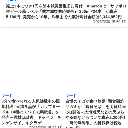
フード
売上1本につき1円を熊本城災害復旧に寄付
Amazonで「サッポロ生ビール黒ラベル『熊本
城復興応援缶』 350ml×24本」が税込5,180円!
発売から10年、昨年までの累計寄付金額は
6,344,952円
[2026/3/30 15:50:17]
フード
フード
3分で食べられる人気沸騰中の四
自慢のそばが食べ放題! 和食麺処
川料理! 日清食品が「カップヌー
サガミが「晦日そば」を明日31日
ドル 14種のスパイス麻辣湯」を
(火)開催～大海老天などの天ぷら
発売～具材は謎肉、キャベツ、チ
や薬味などもついて税込2,200円!
ンゲンサイ、キクラゲ
「時間無制限」の挑戦枠は税込
[2026/3/30 15:42:35]
4,400円
[2026/3/30 15:17:42]