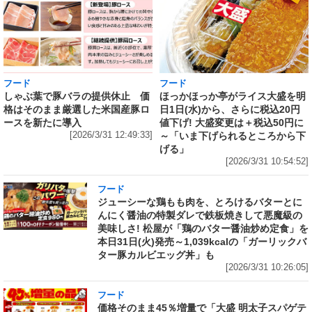
フード
フード
しゃぶ葉で豚バラの提供休止 価
ほっかほっか亭がライス大盛を明
格はそのまま厳選した米国産豚ロ
日1日(水)から、さらに税込20円
ースを新たに導入
値下げ! 大盛変更は＋税込50円に
[2026/3/31 12:49:33]
～「いま下げられるところから下
げる」
[2026/3/31 10:54:52]
フード
ジューシーな鶏もも肉を、とろけるバターとに
んにく醤油の特製ダレで鉄板焼きして悪魔級の
美味しさ! 松屋が「鶏のバター醤油炒め定食」を
本日31日(火)発売～1,039kcalの「ガーリックバ
ター豚カルビエッグ丼」も
[2026/3/31 10:26:05]
フード
価格そのまま45％増量で「大盛 明太子スパゲテ