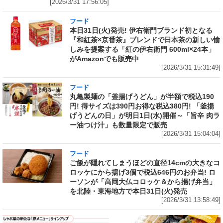
[2026/3/31 17:56:05]
フード
本日31日(火)発売! 伊右衛門ブランド初となる
『和紅茶×京番茶』ブレンドで日本茶の新しい愉
しみを提案する「紅の伊右衛門 600ml×24本」
がAmazonでも販売中
[2026/3/31 15:31:49]
フード
丸亀製麺の「釜揚げうどん」が半額で税込190
円! 得サイズは390円お得な税込380円! 「釜揚
げうどんの日」が明日1日(水)開催～「旨辛 肉ラ
ー油つけ汁」も数量限定で販売
[2026/3/31 15:04:04]
フード
ご飯が隠れてしまうほどの直径14cmの大きなコ
ロッケにから揚げ3個で税込646円のお弁当! ロ
ーソンが「高岡大仏コロッケ＆から揚げ弁当」
を北陸・東海地方で本日31日(火)発売
[2026/3/31 13:58:49]