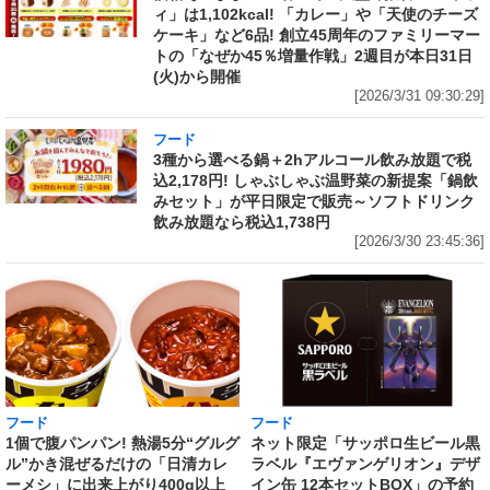
ィ」は1,102kcal! 「カレー」や「天使のチーズ
ケーキ」など6品! 創立45周年のファミリーマー
トの「なぜか45％増量作戦」2週目が本日31日
(火)から開催
[2026/3/31 09:30:29]
フード
3種から選べる鍋＋2hアルコール飲み放題で税
込2,178円! しゃぶしゃぶ温野菜の新提案「鍋飲
みセット」が平日限定で販売～ソフトドリンク
飲み放題なら税込1,738円
[2026/3/30 23:45:36]
フード
フード
1個で腹パンパン! 熱湯5分“グルグ
ネット限定「サッポロ生ビール黒
ル”かき混ぜるだけの「日清カレ
ラベル『エヴァンゲリオン』デザ
ーメシ」に出来上がり400g以上
イン缶 12本セットBOX」の予約