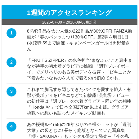
1週間のアクセスランキング
2026-07-30
～
2026-08-06
集計分
8KVR作品を含む人気の222作品が30%OFF! FANZA動
1
画が「春のパンツまつり30％OFF」第2弾を明日1日
(水)朝9:59まで開催～キャンペーンガールは田野憂さ
ん
「FRUITS ZIPPER」の水色担当“まなふぃ”こと真中ま
2
なが待望の初水着グラビアに挑戦! 「週刊プレイボー
イ」でメリハリのある美ボディを披露～「ビキニとか
下着みたいなものを人前で着るのは初めてかも」
これまで胸元すら隠してきたバイクを愛する旅人・有
3
那が美ボディをビキニなどで初披露! 芸能界デビュー
の初仕事は「週プレ」の水着グラビア～同い年の相棒
「Honda X4」で日本全国2万km以上走破。グラビア
挑戦への想いも語ったメイキング動画も
あの桜樹ルイ(55)の28年ぶりの全裸ショットが「週刊
4
大衆」の袋とじに! 長らく絶版となっていた写真集
「櫻 - SAKURA -」もデジタル限定で発売～「今の私