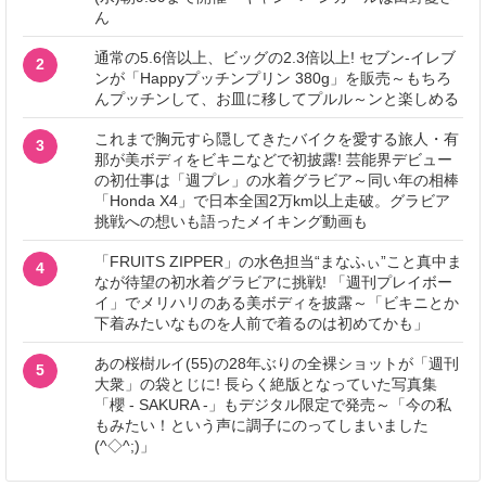
ん
通常の5.6倍以上、ビッグの2.3倍以上! セブン‐イレブ
2
ンが「Happyプッチンプリン 380g」を販売～もちろ
んプッチンして、お皿に移してプルル～ンと楽しめる
これまで胸元すら隠してきたバイクを愛する旅人・有
3
那が美ボディをビキニなどで初披露! 芸能界デビュー
の初仕事は「週プレ」の水着グラビア～同い年の相棒
「Honda X4」で日本全国2万km以上走破。グラビア
挑戦への想いも語ったメイキング動画も
「FRUITS ZIPPER」の水色担当“まなふぃ”こと真中ま
4
なが待望の初水着グラビアに挑戦! 「週刊プレイボー
イ」でメリハリのある美ボディを披露～「ビキニとか
下着みたいなものを人前で着るのは初めてかも」
あの桜樹ルイ(55)の28年ぶりの全裸ショットが「週刊
5
大衆」の袋とじに! 長らく絶版となっていた写真集
「櫻 - SAKURA -」もデジタル限定で発売～「今の私
もみたい！という声に調子にのってしまいました
(^◇^;)」