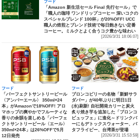
フード
「Amazon 新生活セール Final 先行セール」で
「職人の珈琲 ワンドリップコーヒー 深いコクの
スペシャルブレンド 100杯」が20%OFF! UCC
職人の焙煎とブレンド技術で毎日飽きない定番
コーヒー。ミルクとよく合うコク豊かな味わい
[2026/3/31 18:06:07]
フード
フード
「パーフェクトサントリービール
ブロンコビリーの名物「新鮮サラ
〈アンバーエール〉 350ml×24
ダバー」が40年ぶりに明日1日
本」がAmazonで18%OFF! アロ
(水)刷新! 自社開発カリーと炭火
マホップの爽やかでフルーティな
炙り焼き芋を追加した「ブロンコ
香りの余韻を楽しめる「パーフェ
ビュッフェ」に進化～ドリンクバ
クトサントリービール〈エール〉
ーにもデトックスウォーター、バ
350ml×24本」は26%OFFで5月
タフライピー、台湾茶が登場
12日発売
[2026/3/31 15:53:59]