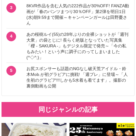
8KVR作品を含む人気の222作品が30%OFF! FANZA動
3
画が「春のパンツまつり30％OFF」第2弾を明日1日
(水)朝9:59まで開催～キャンペーンガールは田野憂さ
ん
あの桜樹ルイ(55)の28年ぶりの全裸ショットが「週刊
4
大衆」の袋とじに! 長らく絶版となっていた写真集
「櫻 - SAKURA -」もデジタル限定で発売～「今の私
もみたい！という声に調子にのってしまいました
(^◇^;)」
お尻スポンサーも話題のNGなし破天荒アイドル・鈴
5
木Mob.が初グラビアに挑戦! 「週プレ」に登場～「人
生初のグラビア!!!しかも5水着も着てます」。撮影の
裏側動画も公開
同じジャンルの記事