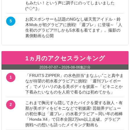
もみたい！という声に調子にのってしまいました
(^◇^;)」
お尻スポンサーも話題のNGなし破天荒アイドル・鈴
5
木Mob.が初グラビアに挑戦! 「週プレ」に登場～「人
生初のグラビア!!!しかも5水着も着てます」。撮影の
裏側動画も公開
1ヵ月のアクセスランキング
2026-07-07
～
2026-08-06
集計分
「FRUITS ZIPPER」の水色担当“まなふぃ”こと真中ま
1
なが待望の初水着グラビアに挑戦! 「週刊プレイボー
イ」でメリハリのある美ボディを披露～「ビキニとか
下着みたいなものを人前で着るのは初めてかも」
これまで胸元すら隠してきたバイクを愛する旅人・有
2
那が美ボディをビキニなどで初披露! 芸能界デビュー
の初仕事は「週プレ」の水着グラビア～同い年の相棒
「Honda X4」で日本全国2万km以上走破。グラビア
挑戦への想いも語ったメイキング動画も