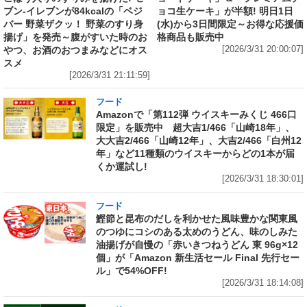
ブン‐イレブンが84kcalの「ベジ
ョコ生ケーキ」が半額! 明日1日
バー 野菜ザクッ！ 野菜のすり身
(水)から3日間限定～お得な応援価
揚げ」を発売～腹がすいた時のお
格商品も販売中
やつ、お酒のおつまみなどにオス
[2026/3/31 20:00:07]
スメ
[2026/3/31 21:11:59]
フード
Amazonで「第112弾 ウイスキーみくじ 466口
限定」を販売中 超大吉1/466「山崎18年」、
大大吉2/466「山崎12年」、大吉2/466「白州12
年」など11種類のウイスキーからどの1本が届
くか運試し!
[2026/3/31 18:30:01]
フード
鰹節と昆布のだしを利かせた風味豊かな関東風
のつゆにコシのある太めのうどん、味のしみた
油揚げが自慢の「赤いきつねうどん 東 96g×12
個」が「Amazon 新生活セール Final 先行セー
ル」で54%OFF!
[2026/3/31 18:14:08]