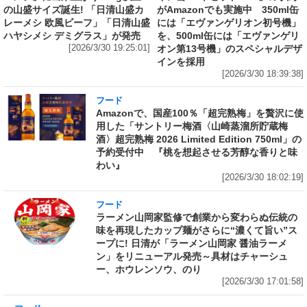
の山盛サイズ誕生! 「日清山盛カ
がAmazonでも実施中 350ml缶
レーメシ 欧風ビーフ」「日清山盛
には「エヴァンゲリオン初号機」
ハヤシメシ デミグラス」が発売
を、500ml缶には「エヴァンゲリ
[2026/3/30 19:25:01]
オン第13号機」のスペシャルデザ
インを採用
[2026/3/30 18:39:38]
フード
Amazonで、国産100％「超完熟梅」を贅沢に使
用した「サントリー梅酒〈山崎蒸溜所貯蔵梅
酒〉超完熟梅 2026 Limited Edition 750ml」の
予約受付中 『桃を想起させる芳醇な香りと味
わい』
[2026/3/30 18:02:19]
フード
ラーメン山岡家監修で創業から変わらぬ伝統の
味を再現したカップ麺がさらに“濃くて旨い”ス
ープに! 日清が「ラーメン山岡家 醤油ラーメ
ン」をリニューアル発売～具材はチャーシュ
ー、ホウレンソウ、のり
[2026/3/30 17:01:58]