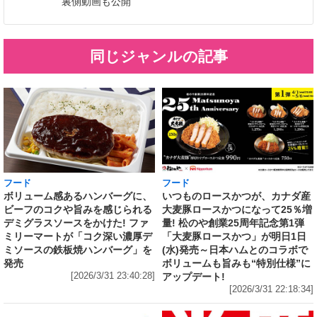
裏側動画も公開
同じジャンルの記事
フード
フード
いつものロースかつが、カナダ産
ボリューム感あるハンバーグに、
大麦豚ロースかつになって25％増
ビーフのコクや旨みを感じられる
量! 松のや創業25周年記念第1弾
デミグラスソースをかけた! ファ
「大麦豚ロースかつ」が明日1日
ミリーマートが「コク深い濃厚デ
(水)発売～日本ハムとのコラボで
ミソースの鉄板焼ハンバーグ」を
ボリュームも旨みも“特別仕様”に
発売
アップデート!
[2026/3/31 23:40:28]
[2026/3/31 22:18:34]