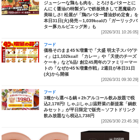
ジューシーな鶏もも肉を、とろけるバターとに
んにく醤油の特製ダレで鉄板焼きして悪魔級の
美味しさ! 松屋が「鶏のバター醤油炒め定食」を
本日31日(火)発売～1,039kcalの「ガーリックバ
ター豚カルビエッグ丼」も
[2026/3/31 10:26:05]
フード
価格そのまま45％増量で「大盛 明太子スパゲテ
ィ」は1,102kcal! 「カレー」や「天使のチーズ
ケーキ」など6品! 創立45周年のファミリーマー
トの「なぜか45％増量作戦」2週目が本日31日
(火)から開催
[2026/3/31 09:30:29]
フード
3種から選べる鍋＋2hアルコール飲み放題で税
込2,178円! しゃぶしゃぶ温野菜の新提案「鍋飲
みセット」が平日限定で販売～ソフトドリンク
飲み放題なら税込1,738円
[2026/3/30 23:45:36]