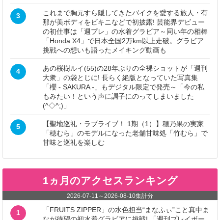
これまで胸元すら隠してきたバイクを愛する旅人・有
3
那が美ボディをビキニなどで初披露! 芸能界デビュー
の初仕事は「週プレ」の水着グラビア～同い年の相棒
「Honda X4」で日本全国2万km以上走破。グラビア
挑戦への想いも語ったメイキング動画も
あの桜樹ルイ(55)の28年ぶりの全裸ショットが「週刊
4
大衆」の袋とじに! 長らく絶版となっていた写真集
「櫻 - SAKURA -」もデジタル限定で発売～「今の私
もみたい！という声に調子にのってしまいました
(^◇^;)」
【聖地巡礼・ラブライブ！ 1期（1）】穂乃果の実家
5
「穂むら」のモデルになった老舗甘味処「竹むら」で
甘味と巡礼を楽しむ
1ヵ月のアクセスランキング
2026-07-11
～
2026-08-10
集計分
「FRUITS ZIPPER」の水色担当“まなふぃ”こと真中ま
1
なが待望の初水着グラビアに挑戦! 「週刊プレイボー