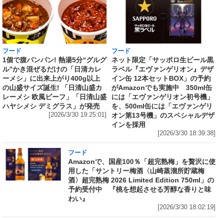
フード
フード
1個で腹パンパン! 熱湯5分“グルグ
ネット限定「サッポロ生ビール黒
ル”かき混ぜるだけの「日清カレ
ラベル『エヴァンゲリオン』デザ
ーメシ」に出来上がり400g以上
イン缶 12本セットBOX」の予約
の山盛サイズ誕生! 「日清山盛カ
がAmazonでも実施中 350ml缶
レーメシ 欧風ビーフ」「日清山盛
には「エヴァンゲリオン初号機」
ハヤシメシ デミグラス」が発売
を、500ml缶には「エヴァンゲリ
[2026/3/30 19:25:01]
オン第13号機」のスペシャルデザ
インを採用
[2026/3/30 18:39:38]
フード
Amazonで、国産100％「超完熟梅」を贅沢に使
用した「サントリー梅酒〈山崎蒸溜所貯蔵梅
酒〉超完熟梅 2026 Limited Edition 750ml」の
予約受付中 『桃を想起させる芳醇な香りと味
わい』
[2026/3/30 18:02:19]