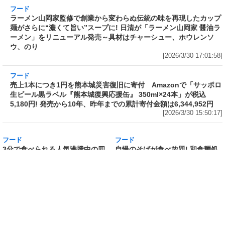
フード
ラーメン山岡家監修で創業から変わらぬ伝統の
味を再現したカップ麺がさらに“濃くて旨い”ス
ープに! 日清が「ラーメン山岡家 醤油ラーメ
ン」をリニューアル発売～具材はチャーシュ
ー、ホウレンソウ、のり
[2026/3/30 17:01:58]
フード
売上1本につき1円を熊本城災害復旧に寄付
Amazonで「サッポロ生ビール黒ラベル『熊本
城復興応援缶』 350ml×24本」が税込5,180円!
発売から10年、昨年までの累計寄付金額は
6,344,952円
[2026/3/30 15:50:17]
フード
フード