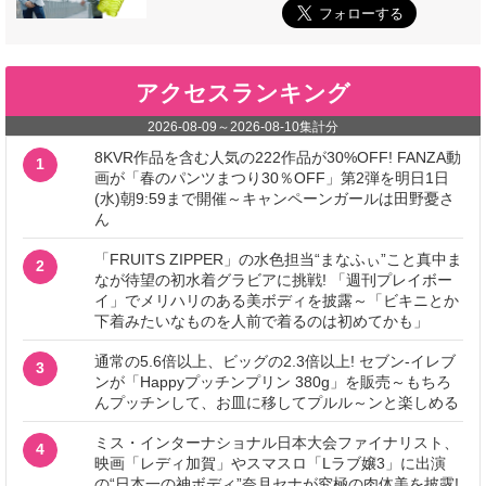
アクセスランキング
2026-08-09
～
2026-08-10
集計分
8KVR作品を含む人気の222作品が30%OFF! FANZA動
1
画が「春のパンツまつり30％OFF」第2弾を明日1日
(水)朝9:59まで開催～キャンペーンガールは田野憂さ
ん
「FRUITS ZIPPER」の水色担当“まなふぃ”こと真中ま
2
なが待望の初水着グラビアに挑戦! 「週刊プレイボー
イ」でメリハリのある美ボディを披露～「ビキニとか
下着みたいなものを人前で着るのは初めてかも」
通常の5.6倍以上、ビッグの2.3倍以上! セブン‐イレブ
3
ンが「Happyプッチンプリン 380g」を販売～もちろ
んプッチンして、お皿に移してプルル～ンと楽しめる
ミス・インターナショナル日本大会ファイナリスト、
4
映画「レディ加賀」やスマスロ「Lラブ嬢3」に出演
の“日本一の神ボディ”奈月セナが究極の肉体美を披露!