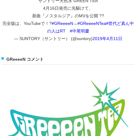
サントリー天然水 GREEN TEA
4月16日発売に先駆けて、
新曲『ノスタルジア』のMVを公開 ??
完全版は、YouTubeで！?
#GReeeeN
→
#GReeeeNTea
#世代ど真ん中
の人はRT
#中尾明慶
— SUNTORY（サントリー） (@suntory)
2019年4月11日
GReeeeN コメント