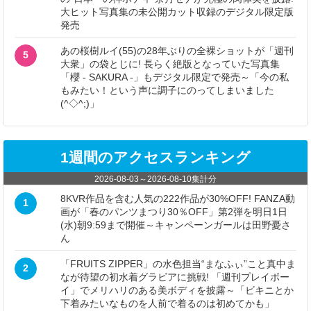
大ヒット写真集の未公開カット収録のデジタル限定版
発売
あの桜樹ルイ(55)の28年ぶりの全裸ショットが「週刊
5
大衆」の袋とじに! 長らく絶版となっていた写真集
「櫻 - SAKURA -」もデジタル限定で発売～「今の私
もみたい！という声に調子にのってしまいました
(^◇^;)」
1週間のアクセスランキング
2026-08-03
～
2026-08-10
集計分
8KVR作品を含む人気の222作品が30%OFF! FANZA動
1
画が「春のパンツまつり30％OFF」第2弾を明日1日
(水)朝9:59まで開催～キャンペーンガールは田野憂さ
ん
「FRUITS ZIPPER」の水色担当“まなふぃ”こと真中ま
2
なが待望の初水着グラビアに挑戦! 「週刊プレイボー
イ」でメリハリのある美ボディを披露～「ビキニとか
下着みたいなものを人前で着るのは初めてかも」