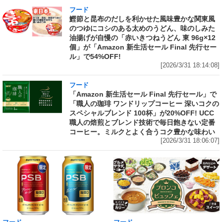
フード
鰹節と昆布のだしを利かせた風味豊かな関東風
のつゆにコシのある太めのうどん、味のしみた
油揚げが自慢の「赤いきつねうどん 東 96g×12
個」が「Amazon 新生活セール Final 先行セー
ル」で54%OFF!
[2026/3/31 18:14:08]
フード
「Amazon 新生活セール Final 先行セール」で
「職人の珈琲 ワンドリップコーヒー 深いコクの
スペシャルブレンド 100杯」が20%OFF! UCC
職人の焙煎とブレンド技術で毎日飽きない定番
コーヒー。ミルクとよく合うコク豊かな味わい
[2026/3/31 18:06:07]