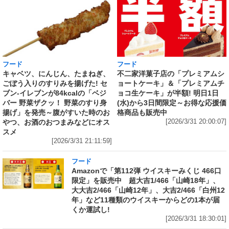
フード
フード
キャベツ、にんじん、たまねぎ、
不二家洋菓子店の「プレミアムシ
ごぼう入りのすりみを揚げた! セ
ョートケーキ」＆「プレミアムチ
ブン‐イレブンが84kcalの「ベジ
ョコ生ケーキ」が半額! 明日1日
バー 野菜ザクッ！ 野菜のすり身
(水)から3日間限定～お得な応援価
揚げ」を発売～腹がすいた時のお
格商品も販売中
やつ、お酒のおつまみなどにオス
[2026/3/31 20:00:07]
スメ
[2026/3/31 21:11:59]
フード
Amazonで「第112弾 ウイスキーみくじ 466口
限定」を販売中 超大吉1/466「山崎18年」、
大大吉2/466「山崎12年」、大吉2/466「白州12
年」など11種類のウイスキーからどの1本が届
くか運試し!
[2026/3/31 18:30:01]