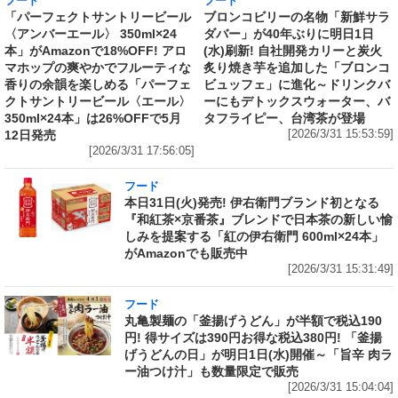
フード
フード
「パーフェクトサントリービール
ブロンコビリーの名物「新鮮サラ
〈アンバーエール〉 350ml×24
ダバー」が40年ぶりに明日1日
本」がAmazonで18%OFF! アロ
(水)刷新! 自社開発カリーと炭火
マホップの爽やかでフルーティな
炙り焼き芋を追加した「ブロンコ
香りの余韻を楽しめる「パーフェ
ビュッフェ」に進化～ドリンクバ
クトサントリービール〈エール〉
ーにもデトックスウォーター、バ
350ml×24本」は26%OFFで5月
タフライピー、台湾茶が登場
12日発売
[2026/3/31 15:53:59]
[2026/3/31 17:56:05]
フード
本日31日(火)発売! 伊右衛門ブランド初となる
『和紅茶×京番茶』ブレンドで日本茶の新しい愉
しみを提案する「紅の伊右衛門 600ml×24本」
がAmazonでも販売中
[2026/3/31 15:31:49]
フード
丸亀製麺の「釜揚げうどん」が半額で税込190
円! 得サイズは390円お得な税込380円! 「釜揚
げうどんの日」が明日1日(水)開催～「旨辛 肉ラ
ー油つけ汁」も数量限定で販売
[2026/3/31 15:04:04]