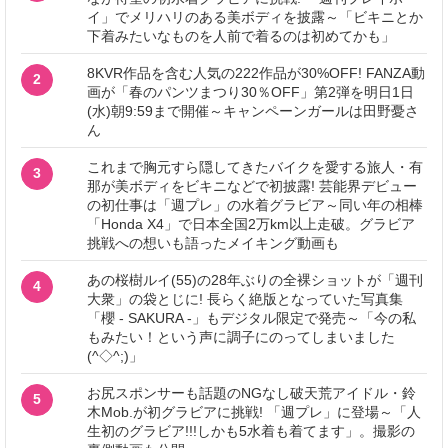
イ」でメリハリのある美ボディを披露～「ビキニとか
下着みたいなものを人前で着るのは初めてかも」
8KVR作品を含む人気の222作品が30%OFF! FANZA動
2
画が「春のパンツまつり30％OFF」第2弾を明日1日
(水)朝9:59まで開催～キャンペーンガールは田野憂さ
ん
これまで胸元すら隠してきたバイクを愛する旅人・有
3
那が美ボディをビキニなどで初披露! 芸能界デビュー
の初仕事は「週プレ」の水着グラビア～同い年の相棒
「Honda X4」で日本全国2万km以上走破。グラビア
挑戦への想いも語ったメイキング動画も
あの桜樹ルイ(55)の28年ぶりの全裸ショットが「週刊
4
大衆」の袋とじに! 長らく絶版となっていた写真集
「櫻 - SAKURA -」もデジタル限定で発売～「今の私
もみたい！という声に調子にのってしまいました
(^◇^;)」
お尻スポンサーも話題のNGなし破天荒アイドル・鈴
5
木Mob.が初グラビアに挑戦! 「週プレ」に登場～「人
生初のグラビア!!!しかも5水着も着てます」。撮影の