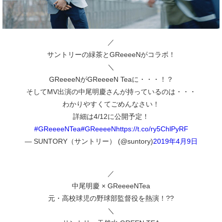
／
サントリーの緑茶とGReeeeNがコラボ！
＼
GReeeeNがGReeeeN Teaに・・・！？
そしてMV出演の中尾明慶さんが持っているのは・・・
わかりやすくてごめんなさい！
詳細は4/12に公開予定！
#GReeeeNTea
#GReeeeN
https://t.co/ry5ChlPyRF
— SUNTORY（サントリー） (@suntory)
2019年4月9日
／
中尾明慶 × GReeeeNTea
元・高校球児の野球部監督役を熱演！??
＼