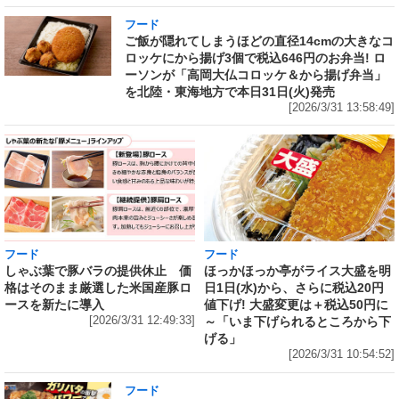
フード
ご飯が隠れてしまうほどの直径14cmの大きなコ
ロッケにから揚げ3個で税込646円のお弁当! ロ
ーソンが「高岡大仏コロッケ＆から揚げ弁当」
を北陸・東海地方で本日31日(火)発売
[2026/3/31 13:58:49]
フード
フード
しゃぶ葉で豚バラの提供休止 価
ほっかほっか亭がライス大盛を明
格はそのまま厳選した米国産豚ロ
日1日(水)から、さらに税込20円
ースを新たに導入
値下げ! 大盛変更は＋税込50円に
[2026/3/31 12:49:33]
～「いま下げられるところから下
げる」
[2026/3/31 10:54:52]
フード