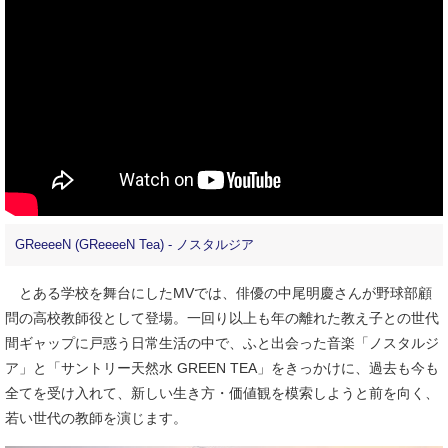
GReeeeN (GReeeeN Tea) - ノスタルジア
とある学校を舞台にしたMVでは、俳優の中尾明慶さんが野球部顧
問の高校教師役として登場。一回り以上も年の離れた教え子との世代
間ギャップに戸惑う日常生活の中で、ふと出会った音楽「ノスタルジ
ア」と「サントリー天然水 GREEN TEA」をきっかけに、過去も今も
全てを受け入れて、新しい生き方・価値観を模索しようと前を向く、
若い世代の教師を演じます。