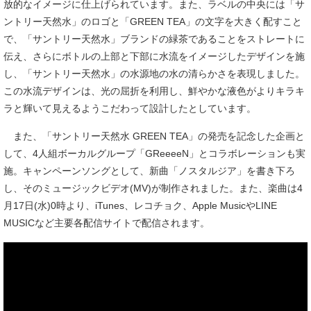
放的なイメージに仕上げられています。また、ラベルの中央には「サ
ントリー天然水」のロゴと「GREEN TEA」の文字を大きく配すこと
で、「サントリー天然水」ブランドの緑茶であることをストレートに
伝え、さらにボトルの上部と下部に水流をイメージしたデザインを施
し、「サントリー天然水」の水源地の水の清らかさを表現しました。
この水流デザインは、光の屈折を利用し、鮮やかな液色がよりキラキ
ラと輝いて見えるようこだわって設計したとしています。
また、「サントリー天然水 GREEN TEA」の発売を記念した企画と
して、4人組ボーカルグループ「GReeeeN」とコラボレーションも実
施。キャンペーンソングとして、新曲「ノスタルジア」を書き下ろ
し、そのミュージックビデオ(MV)が制作されました。また、楽曲は4
月17日(水)0時より、iTunes、レコチョク、Apple MusicやLINE
MUSICなど主要各配信サイトで配信されます。