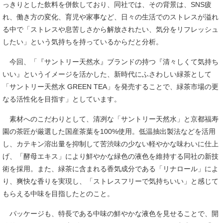
っきりとした飲料を併飲しており、同社では、その背景は、SNS疲
れ、働き方の変化、育児や家事など、日々の生活でのストレスが溢れ
る中で「ストレスや息苦しさから解放されたい、気分をリフレッシュ
したい」という気持ちを持っているからだと分析。
今回、「『サントリー天然水』ブランドの持つ『清々しくて気持ち
いい』というイメージを活かした、新時代にふさわしい緑茶として
「サントリー天然水 GREEN TEA」を発売することで、緑茶市場の更
なる活性化を目指す」としています。
素材へのこだわりとして、清冽な「サントリー天然水」と京都福寿
園の茶匠が厳選した国産茶葉を100%使用。低温抽出製法などを活用
し、カテキン溶出量を抑制して苦渋味の少ない軽やかな味わいに仕上
げ、「酵母エキス」により鮮やかな緑色の液色を維持する同社の新技
術を採用。また、緑茶に含まれる香気成分である「リナロール」によ
り、爽快な香りを実現し、「ストレスフリーで気持ちいい」と感じて
もらえる中味を目指したとのこと。
パッケージも、特長である中味の鮮やかな液色を見せることで、開