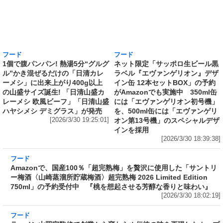
フード
フード
1個で腹パンパン! 熱湯5分“グルグ
ネット限定「サッポロ生ビール黒
ル”かき混ぜるだけの「日清カレ
ラベル『エヴァンゲリオン』デザ
ーメシ」に出来上がり400g以上
イン缶 12本セットBOX」の予約
の山盛サイズ誕生! 「日清山盛カ
がAmazonでも実施中 350ml缶
レーメシ 欧風ビーフ」「日清山盛
には「エヴァンゲリオン初号機」
ハヤシメシ デミグラス」が発売
を、500ml缶には「エヴァンゲリ
[2026/3/30 19:25:01]
オン第13号機」のスペシャルデザ
インを採用
[2026/3/30 18:39:38]
フード
Amazonで、国産100％「超完熟梅」を贅沢に使
用した「サントリー梅酒〈山崎蒸溜所貯蔵梅
酒〉超完熟梅 2026 Limited Edition 750ml」の
予約受付中 『桃を想起させる芳醇な香りと味
わい』
[2026/3/30 18:02:19]
フード
ラーメン山岡家監修で創業から変わらぬ伝統の
味を再現したカップ麺がさらに“濃くて旨い”ス
ープに! 日清が「ラーメン山岡家 醤油ラーメ