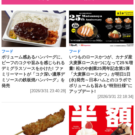
フード
フード
いつものロースかつが、カナダ産
ボリューム感あるハンバーグに、
大麦豚ロースかつになって25％増
ビーフのコクや旨みを感じられる
量! 松のや創業25周年記念第1弾
デミグラスソースをかけた! ファ
「大麦豚ロースかつ」が明日1日
ミリーマートが「コク深い濃厚デ
(水)発売～日本ハムとのコラボで
ミソースの鉄板焼ハンバーグ」を
ボリュームも旨みも“特別仕様”に
発売
アップデート!
[2026/3/31 23:40:28]
[2026/3/31 22:18:34]