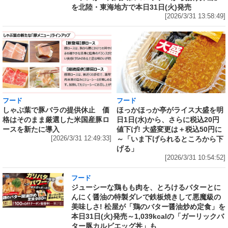
を北陸・東海地方で本日31日(火)発売
[2026/3/31 13:58:49]
フード
フード
しゃぶ葉で豚バラの提供休止 価
ほっかほっか亭がライス大盛を明
格はそのまま厳選した米国産豚ロ
日1日(水)から、さらに税込20円
ースを新たに導入
値下げ! 大盛変更は＋税込50円に
[2026/3/31 12:49:33]
～「いま下げられるところから下
げる」
[2026/3/31 10:54:52]
フード
ジューシーな鶏もも肉を、とろけるバターとに
んにく醤油の特製ダレで鉄板焼きして悪魔級の
美味しさ! 松屋が「鶏のバター醤油炒め定食」を
本日31日(火)発売～1,039kcalの「ガーリックバ
ター豚カルビエッグ丼」も