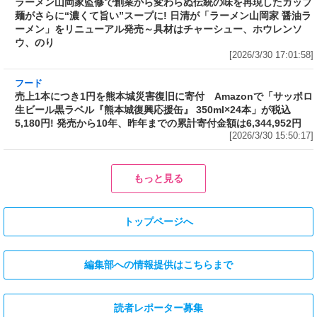
ン」をリニューアル発売～具材はチャーシュ
ー、ホウレンソウ、のり
[2026/3/30 17:01:58]
フード
売上1本につき1円を熊本城災害復旧に寄付 Amazonで「サッポロ
生ビール黒ラベル『熊本城復興応援缶』 350ml×24本」が税込
5,180円! 発売から10年、昨年までの累計寄付金額は6,344,952円
[2026/3/30 15:50:17]
フード
フード
3分で食べられる人気沸騰中の四
自慢のそばが食べ放題! 和食麺処
川料理! 日清食品が「カップヌー
サガミが「晦日そば」を明日31日
ドル 14種のスパイス麻辣湯」を
(火)開催～大海老天などの天ぷら
発売～具材は謎肉、キャベツ、チ
や薬味などもついて税込2,200円!
ンゲンサイ、キクラゲ
「時間無制限」の挑戦枠は税込
[2026/3/30 15:42:35]
4,400円
[2026/3/30 15:17:42]
フード
熱湯5分でふっくら白ご飯! カレーや納豆、牛丼の具も余裕で入って
お皿いらずの新提案! 「日清ふっくら釜炊き ごはん」が本日30日
(月)発売～常温で1年保存可能。電子レンジがないオフィスやアウ