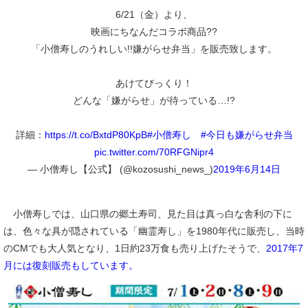
6/21（金）より、
映画にちなんだコラボ商品??
「小僧寿しのうれしい!!嫌がらせ弁当」を販売致します。
あけてびっくり！
どんな「嫌がらせ」が待っている…!?
詳細：
https://t.co/BxtdP80KpB
#小僧寿し
#今日も嫌がらせ弁当
pic.twitter.com/70RFGNipr4
— 小僧寿し【公式】 (@kozosushi_news_)
2019年6月14日
小僧寿しでは、山口県の郷土寿司、見た目は真っ白な舎利の下に
は、色々な具が隠されている「幽霊寿し」を1980年代に販売し、当時
のCMでも大人気となり、1日約23万食も売り上げたそうで、
2017年7
月には復刻販売もしています。