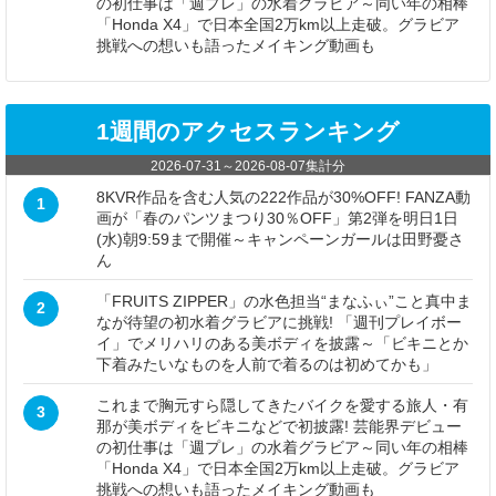
の初仕事は「週プレ」の水着グラビア～同い年の相棒
「Honda X4」で日本全国2万km以上走破。グラビア
挑戦への想いも語ったメイキング動画も
1週間のアクセスランキング
2026-07-31
～
2026-08-07
集計分
8KVR作品を含む人気の222作品が30%OFF! FANZA動
1
画が「春のパンツまつり30％OFF」第2弾を明日1日
(水)朝9:59まで開催～キャンペーンガールは田野憂さ
ん
「FRUITS ZIPPER」の水色担当“まなふぃ”こと真中ま
2
なが待望の初水着グラビアに挑戦! 「週刊プレイボー
イ」でメリハリのある美ボディを披露～「ビキニとか
下着みたいなものを人前で着るのは初めてかも」
これまで胸元すら隠してきたバイクを愛する旅人・有
3
那が美ボディをビキニなどで初披露! 芸能界デビュー
の初仕事は「週プレ」の水着グラビア～同い年の相棒
「Honda X4」で日本全国2万km以上走破。グラビア
挑戦への想いも語ったメイキング動画も