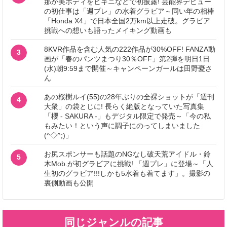
那が美ボディをビキニなどで初披露! 芸能界デビュー
の初仕事は「週プレ」の水着グラビア～同い年の相棒
「Honda X4」で日本全国2万km以上走破。グラビア
挑戦への想いも語ったメイキング動画も
8KVR作品を含む人気の222作品が30%OFF! FANZA動
3
画が「春のパンツまつり30％OFF」第2弾を明日1日
(水)朝9:59まで開催～キャンペーンガールは田野憂さ
ん
あの桜樹ルイ(55)の28年ぶりの全裸ショットが「週刊
4
大衆」の袋とじに! 長らく絶版となっていた写真集
「櫻 - SAKURA -」もデジタル限定で発売～「今の私
もみたい！という声に調子にのってしまいました
(^◇^;)」
お尻スポンサーも話題のNGなし破天荒アイドル・鈴
5
木Mob.が初グラビアに挑戦! 「週プレ」に登場～「人
生初のグラビア!!!しかも5水着も着てます」。撮影の
裏側動画も公開
同じジャンルの記事