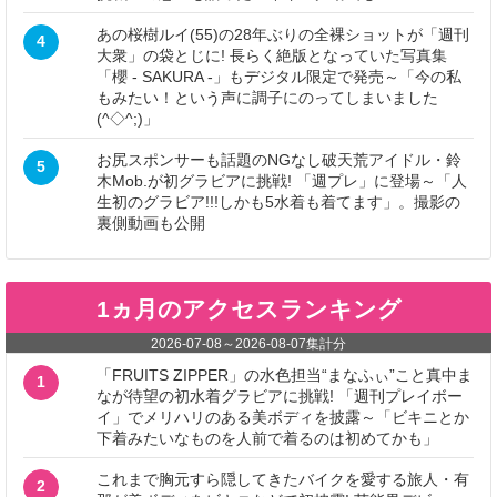
あの桜樹ルイ(55)の28年ぶりの全裸ショットが「週刊
4
大衆」の袋とじに! 長らく絶版となっていた写真集
「櫻 - SAKURA -」もデジタル限定で発売～「今の私
もみたい！という声に調子にのってしまいました
(^◇^;)」
お尻スポンサーも話題のNGなし破天荒アイドル・鈴
5
木Mob.が初グラビアに挑戦! 「週プレ」に登場～「人
生初のグラビア!!!しかも5水着も着てます」。撮影の
裏側動画も公開
1ヵ月のアクセスランキング
2026-07-08
～
2026-08-07
集計分
「FRUITS ZIPPER」の水色担当“まなふぃ”こと真中ま
1
なが待望の初水着グラビアに挑戦! 「週刊プレイボー
イ」でメリハリのある美ボディを披露～「ビキニとか
下着みたいなものを人前で着るのは初めてかも」
これまで胸元すら隠してきたバイクを愛する旅人・有
2