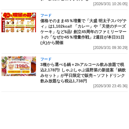
[2026/3/31 10:26:05]
フード
価格そのまま45％増量で「大盛 明太子スパゲテ
ィ」は1,102kcal! 「カレー」や「天使のチーズ
ケーキ」など6品! 創立45周年のファミリーマー
トの「なぜか45％増量作戦」2週目が本日31日
(火)から開催
[2026/3/31 09:30:29]
フード
3種から選べる鍋＋2hアルコール飲み放題で税
込2,178円! しゃぶしゃぶ温野菜の新提案「鍋飲
みセット」が平日限定で販売～ソフトドリンク
飲み放題なら税込1,738円
[2026/3/30 23:45:36]