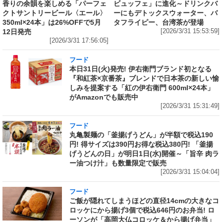
香りの余韻を楽しめる「パーフェ
ビュッフェ」に進化～ドリンクバ
クトサントリービール〈エール〉
ーにもデトックスウォーター、バ
350ml×24本」は26%OFFで5月
タフライピー、台湾茶が登場
12日発売
[2026/3/31 15:53:59]
[2026/3/31 17:56:05]
フード
本日31日(火)発売! 伊右衛門ブランド初となる
『和紅茶×京番茶』ブレンドで日本茶の新しい愉
しみを提案する「紅の伊右衛門 600ml×24本」
がAmazonでも販売中
[2026/3/31 15:31:49]
フード
丸亀製麺の「釜揚げうどん」が半額で税込190
円! 得サイズは390円お得な税込380円! 「釜揚
げうどんの日」が明日1日(水)開催～「旨辛 肉ラ
ー油つけ汁」も数量限定で販売
[2026/3/31 15:04:04]
フード
ご飯が隠れてしまうほどの直径14cmの大きなコ
ロッケにから揚げ3個で税込646円のお弁当! ロ
ーソンが「高岡大仏コロッケ＆から揚げ弁当」