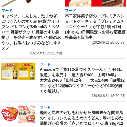
フード
フード
キャベツ、にんじん、たまねぎ、
不二家洋菓子店の「プレミアムシ
ごぼう入りのすりみを揚げた! セ
ョートケーキ」＆「プレミアムチ
ブン‐イレブンが84kcalの「ベジ
ョコ生ケーキ」が半額! 明日1日
バー 野菜ザクッ！ 野菜のすり身
(水)から3日間限定～お得な応援価
揚げ」を発売～腹がすいた時のお
格商品も販売中
やつ、お酒のおつまみなどにオス
[2026/3/31 20:00:07]
スメ
[2026/3/31 21:11:59]
フード
Amazonで「第112弾 ウイスキーみくじ 466口
限定」を販売中 超大吉1/466「山崎18年」、
大大吉2/466「山崎12年」、大吉2/466「白州12
年」など11種類のウイスキーからどの1本が届
くか運試し!
[2026/3/31 18:30:01]
フード
鰹節と昆布のだしを利かせた風味豊かな関東風
のつゆにコシのある太めのうどん、味のしみた
油揚げが自慢の「赤いきつねうどん 東 96g×12