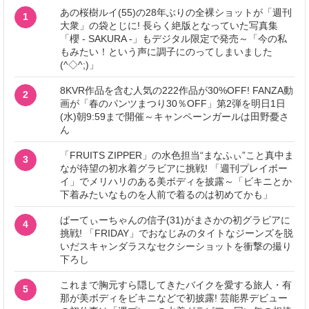
あの桜樹ルイ(55)の28年ぶりの全裸ショットが「週刊
1
大衆」の袋とじに! 長らく絶版となっていた写真集
「櫻 - SAKURA -」もデジタル限定で発売～「今の私
もみたい！という声に調子にのってしまいました
(^◇^;)」
8KVR作品を含む人気の222作品が30%OFF! FANZA動
2
画が「春のパンツまつり30％OFF」第2弾を明日1日
(水)朝9:59まで開催～キャンペーンガールは田野憂さ
ん
「FRUITS ZIPPER」の水色担当“まなふぃ”こと真中ま
3
なが待望の初水着グラビアに挑戦! 「週刊プレイボー
イ」でメリハリのある美ボディを披露～「ビキニとか
下着みたいなものを人前で着るのは初めてかも」
ぱーてぃーちゃんの信子(31)がまさかの初グラビアに
4
挑戦! 「FRIDAY」でおなじみのタイトなジーンズを脱
いだスキャンダラスなセクシーショットを衝撃の撮り
下ろし
これまで胸元すら隠してきたバイクを愛する旅人・有
5
那が美ボディをビキニなどで初披露! 芸能界デビュー