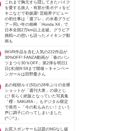
これまで胸元すら隠してきたバイク
を愛する旅人・有那が美ボディをビ
キニなどで初披露! 芸能界デビュー
の初仕事は「週プレ」の水着グラビ
ア～同い年の相棒「Honda X4」で
日本全国2万km以上走破。グラビア
挑戦への想いも語ったメイキング動
画も
8KVR作品を含む人気の222作品が
30%OFF! FANZA動画が「春のパン
ツまつり30％OFF」第2弾を明日1
日(水)朝9:59まで開催～キャンペー
ンガールは田野憂さん
あの桜樹ルイ(55)の28年ぶりの全裸
ショットが「週刊大衆」の袋とじ
に! 長らく絶版となっていた写真集
「櫻 - SAKURA -」もデジタル限定
で発売～「今の私もみたい！という
声に調子にのってしまいました
(^◇^;)」
お尻スポンサーも話題のNGなし破