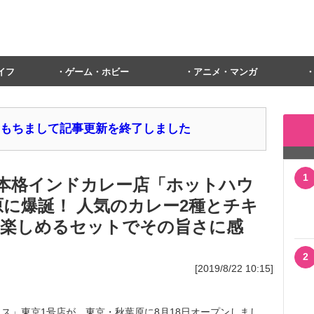
イフ
ゲーム・ホビー
アニメ・マンガ
1日をもちまして記事更新を終了しました
1
本格インドカレー店「ホットハウ
原に爆誕！ 人気のカレー2種とチキ
楽しめるセットでその旨さに感
2
[2019/8/22 10:15]
」東京1号店が、東京・秋葉原に8月18日オープンしまし