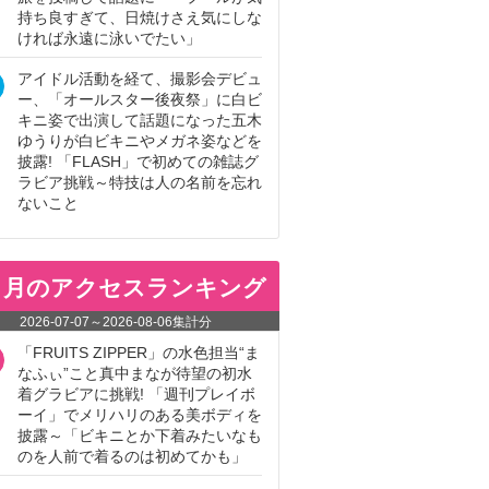
持ち良すぎて、日焼けさえ気にしな
ければ永遠に泳いでたい」
アイドル活動を経て、撮影会デビュ
ー、「オールスター後夜祭」に白ビ
キニ姿で出演して話題になった五木
ゆうりが白ビキニやメガネ姿などを
披露! 「FLASH」で初めての雑誌グ
ラビア挑戦～特技は人の名前を忘れ
ないこと
ヵ月のアクセスランキング
2026-07-07
～
2026-08-06
集計分
「FRUITS ZIPPER」の水色担当“ま
なふぃ”こと真中まなが待望の初水
着グラビアに挑戦! 「週刊プレイボ
ーイ」でメリハリのある美ボディを
披露～「ビキニとか下着みたいなも
のを人前で着るのは初めてかも」