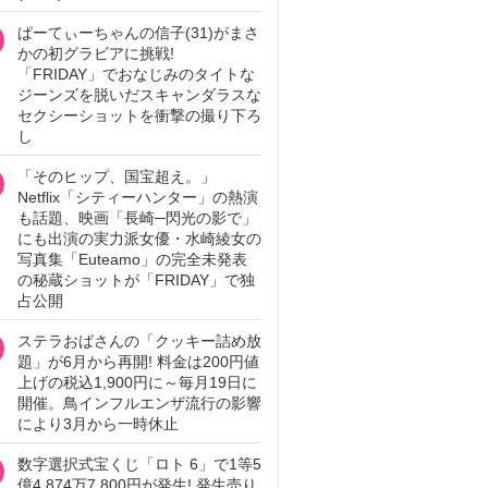
ぱーてぃーちゃんの信子(31)がまさ
かの初グラビアに挑戦!
「FRIDAY」でおなじみのタイトな
ジーンズを脱いだスキャンダラスな
セクシーショットを衝撃の撮り下ろ
し
「そのヒップ、国宝超え。」
Netflix「シティーハンター」の熱演
も話題、映画「長崎─閃光の影で」
にも出演の実力派女優・水崎綾女の
写真集「Euteamo」の完全未発表
の秘蔵ショットが「FRIDAY」で独
占公開
ステラおばさんの「クッキー詰め放
題」が6月から再開! 料金は200円値
上げの税込1,900円に～毎月19日に
開催。鳥インフルエンザ流行の影響
により3月から一時休止
数字選択式宝くじ「ロト 6」で1等5
億4,874万7,800円が発生! 発生売り