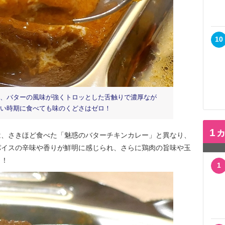
10
、バターの風味が強くトロッとした舌触りで濃厚なが
い時期に食べても味のくどさはゼロ！
1
、さきほど食べた「魅惑のバターチキンカレー」と異なり、
パイスの辛味や香りが鮮明に感じられ、さらに鶏肉の旨味や玉
さ！
1