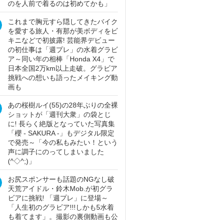
のを人前で着るのは初めてかも」
これまで胸元すら隠してきたバイク
を愛する旅人・有那が美ボディをビ
キニなどで初披露! 芸能界デビュー
の初仕事は「週プレ」の水着グラビ
ア～同い年の相棒「Honda X4」で
日本全国2万km以上走破。グラビア
挑戦への想いも語ったメイキング動
画も
あの桜樹ルイ(55)の28年ぶりの全裸
ショットが「週刊大衆」の袋とじ
に! 長らく絶版となっていた写真集
「櫻 - SAKURA -」もデジタル限定
で発売～「今の私もみたい！という
声に調子にのってしまいました
(^◇^;)」
お尻スポンサーも話題のNGなし破
天荒アイドル・鈴木Mob.が初グラ
ビアに挑戦! 「週プレ」に登場～
「人生初のグラビア!!!しかも5水着
も着てます」。撮影の裏側動画も公