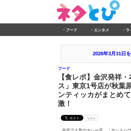
フード
エンタメ
ラ
2026年3月3
フード
【食レポ】金沢発祥・
ス」東京1号店が秋葉
ンティッカがまとめて
激！
リスト
金沢で人気のカレー店、「ホットハウス