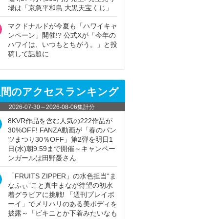
場は「京急平和島 大黒天宝くじ」
マクドナルドが今夏も「ハワイキャ
ンペーン」開催!? 公式Xが「今年の
ハワイは、いつもとちがう。」と投
稿して話題に
週間のアクセスランキング
2026-07-30
～
2026-08-06
集計分
8KVR作品を含む人気の222作品が
30%OFF! FANZA動画が「春のパン
ツまつり30％OFF」第2弾を明日1
日(水)朝9:59まで開催～キャンペー
ンガールは田野憂さん
「FRUITS ZIPPER」の水色担当“ま
なふぃ”こと真中まなが待望の初水
着グラビアに挑戦! 「週刊プレイボ
ーイ」でメリハリのある美ボディを
披露～「ビキニとか下着みたいなも