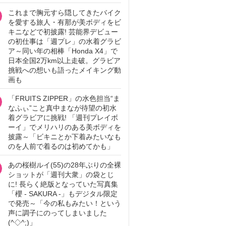
これまで胸元すら隠してきたバイク
を愛する旅人・有那が美ボディをビ
キニなどで初披露! 芸能界デビュー
の初仕事は「週プレ」の水着グラビ
ア～同い年の相棒「Honda X4」で
日本全国2万km以上走破。グラビア
挑戦への想いも語ったメイキング動
画も
「FRUITS ZIPPER」の水色担当“ま
なふぃ”こと真中まなが待望の初水
着グラビアに挑戦! 「週刊プレイボ
ーイ」でメリハリのある美ボディを
披露～「ビキニとか下着みたいなも
のを人前で着るのは初めてかも」
あの桜樹ルイ(55)の28年ぶりの全裸
ショットが「週刊大衆」の袋とじ
に! 長らく絶版となっていた写真集
「櫻 - SAKURA -」もデジタル限定
で発売～「今の私もみたい！という
声に調子にのってしまいました
(^◇^;)」