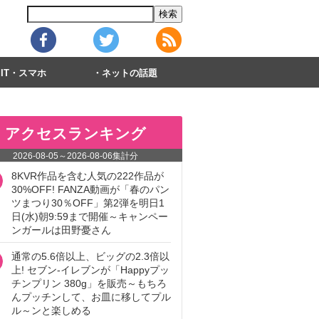
IT・スマホ
ネットの話題
アクセスランキング
2026-08-05
～
2026-08-06
集計分
8KVR作品を含む人気の222作品が
30%OFF! FANZA動画が「春のパン
ツまつり30％OFF」第2弾を明日1
日(水)朝9:59まで開催～キャンペー
ンガールは田野憂さん
通常の5.6倍以上、ビッグの2.3倍以
上! セブン‐イレブンが「Happyプッ
チンプリン 380g」を販売～もちろ
んプッチンして、お皿に移してプル
ル～ンと楽しめる