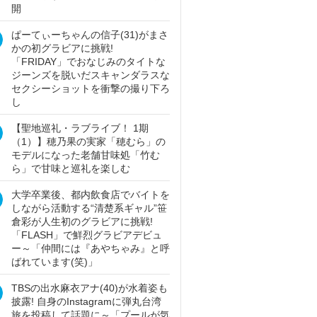
開
ぱーてぃーちゃんの信子(31)がまさ
かの初グラビアに挑戦!
「FRIDAY」でおなじみのタイトな
ジーンズを脱いだスキャンダラスな
セクシーショットを衝撃の撮り下ろ
し
【聖地巡礼・ラブライブ！ 1期
（1）】穂乃果の実家「穂むら」の
モデルになった老舗甘味処「竹む
ら」で甘味と巡礼を楽しむ
大学卒業後、都内飲食店でバイトを
しながら活動する“清楚系ギャル”笹
倉彩が人生初のグラビアに挑戦!
「FLASH」で鮮烈グラビアデビュ
ー～「仲間には『あやちゃみ』と呼
ばれています(笑)」
TBSの出水麻衣アナ(40)が水着姿も
披露! 自身のInstagramに弾丸台湾
旅を投稿して話題に～「プールが気