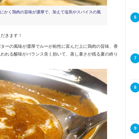
にかく鶏肉の旨味が濃厚で、加えて塩気やスパイスの風
6
だきます！
ターの風味が濃厚でルーが粘性に富んだ上に鶏肉の旨味、香
思われる酸味がバランス良く効いて、蒸し暑さが残る夏の終り
7
8
9