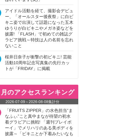
アイドル活動を経て、撮影会デビュ
ー、「オールスター後夜祭」に白ビ
キニ姿で出演して話題になった五木
ゆうりが白ビキニやメガネ姿などを
披露! 「FLASH」で初めての雑誌グ
ラビア挑戦～特技は人の名前を忘れ
ないこと
桜井日奈子が衝撃の初ビキニ! 芸能
活動10周年記念写真集の先行カッ
トが「FRIDAY」に掲載
ヵ月のアクセスランキング
2026-07-09
～
2026-08-08
集計分
「FRUITS ZIPPER」の水色担当“ま
なふぃ”こと真中まなが待望の初水
着グラビアに挑戦! 「週刊プレイボ
ーイ」でメリハリのある美ボディを
披露～「ビキニとか下着みたいなも