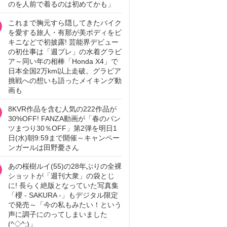
のを人前で着るのは初めてかも」
これまで胸元すら隠してきたバイク
を愛する旅人・有那が美ボディをビ
キニなどで初披露! 芸能界デビュー
の初仕事は「週プレ」の水着グラビ
ア～同い年の相棒「Honda X4」で
日本全国2万km以上走破。グラビア
挑戦への想いも語ったメイキング動
画も
8KVR作品を含む人気の222作品が
30%OFF! FANZA動画が「春のパン
ツまつり30％OFF」第2弾を明日1
日(水)朝9:59まで開催～キャンペー
ンガールは田野憂さん
あの桜樹ルイ(55)の28年ぶりの全裸
ショットが「週刊大衆」の袋とじ
に! 長らく絶版となっていた写真集
「櫻 - SAKURA -」もデジタル限定
で発売～「今の私もみたい！という
声に調子にのってしまいました
(^◇^;)」