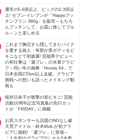
通常の5.6倍以上、ビッグの2.3倍以
上! セブン‐イレブンが「Happyプッ
チンプリン 380g」を販売～もちろ
んプッチンして、お皿に移してプル
ル～ンと楽しめる
これまで胸元すら隠してきたバイク
を愛する旅人・有那が美ボディをビ
キニなどで初披露! 芸能界デビュー
の初仕事は「週プレ」の水着グラビ
ア～同い年の相棒「Honda X4」で
日本全国2万km以上走破。グラビア
挑戦への想いも語ったメイキング動
画も
桜井日奈子が衝撃の初ビキニ! 芸能
活動10周年記念写真集の先行カッ
トが「FRIDAY」に掲載
お尻スポンサーも話題のNGなし破
天荒アイドル・鈴木Mob.が初グラ
ビアに挑戦! 「週プレ」に登場～
「人生初のグラビア!!!しかも5水着