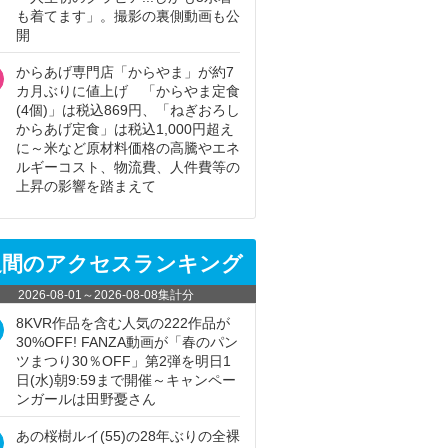
も着てます」。撮影の裏側動画も公
開
からあげ専門店「からやま」が約7
カ月ぶりに値上げ 「からやま定食
(4個)」は税込869円、「ねぎおろし
からあげ定食」は税込1,000円超え
に～米など原材料価格の高騰やエネ
ルギーコスト、物流費、人件費等の
上昇の影響を踏まえて
週間のアクセスランキング
2026-08-01
～
2026-08-08
集計分
8KVR作品を含む人気の222作品が
30%OFF! FANZA動画が「春のパン
ツまつり30％OFF」第2弾を明日1
日(水)朝9:59まで開催～キャンペー
ンガールは田野憂さん
あの桜樹ルイ(55)の28年ぶりの全裸