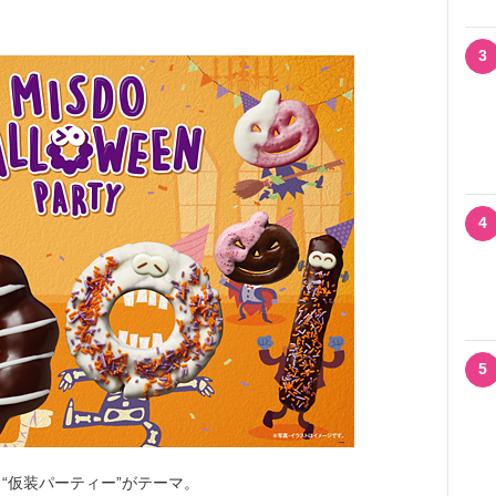
3
4
5
仮装パーティー”がテーマ。