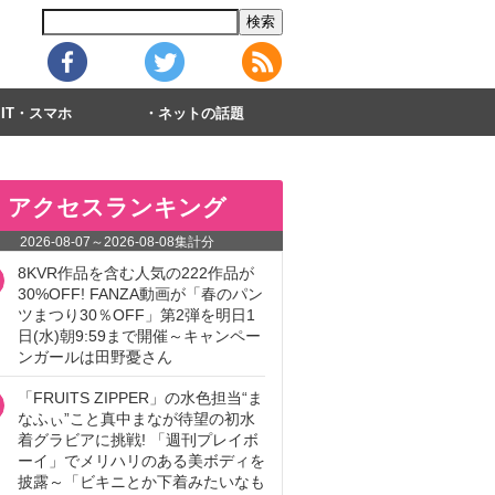
IT・スマホ
ネットの話題
アクセスランキング
2026-08-07
～
2026-08-08
集計分
8KVR作品を含む人気の222作品が
30%OFF! FANZA動画が「春のパン
ツまつり30％OFF」第2弾を明日1
日(水)朝9:59まで開催～キャンペー
ンガールは田野憂さん
「FRUITS ZIPPER」の水色担当“ま
なふぃ”こと真中まなが待望の初水
着グラビアに挑戦! 「週刊プレイボ
ーイ」でメリハリのある美ボディを
披露～「ビキニとか下着みたいなも