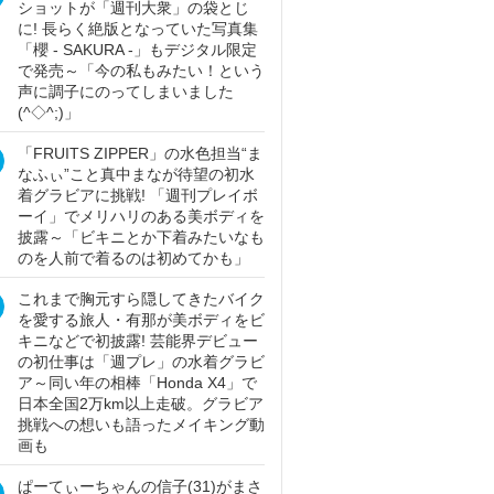
ショットが「週刊大衆」の袋とじ
に! 長らく絶版となっていた写真集
「櫻 - SAKURA -」もデジタル限定
で発売～「今の私もみたい！という
声に調子にのってしまいました
(^◇^;)」
「FRUITS ZIPPER」の水色担当“ま
なふぃ”こと真中まなが待望の初水
着グラビアに挑戦! 「週刊プレイボ
ーイ」でメリハリのある美ボディを
披露～「ビキニとか下着みたいなも
のを人前で着るのは初めてかも」
これまで胸元すら隠してきたバイク
を愛する旅人・有那が美ボディをビ
キニなどで初披露! 芸能界デビュー
の初仕事は「週プレ」の水着グラビ
ア～同い年の相棒「Honda X4」で
日本全国2万km以上走破。グラビア
挑戦への想いも語ったメイキング動
画も
ぱーてぃーちゃんの信子(31)がまさ