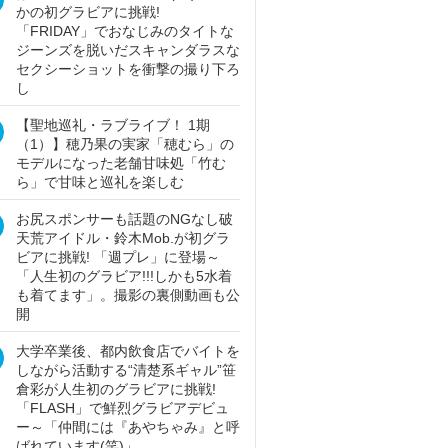
かの初グラビアに挑戦!
「FRIDAY」でおなじみのタイトな
ジーンズを脱いだスキャンダラスな
セクシーショットを衝撃の撮り下ろ
し
【聖地巡礼・ラブライブ！ 1期
（1）】穂乃果の実家「穂むら」の
モデルになった老舗甘味処「竹む
ら」で甘味と巡礼を楽しむ
お尻スポンサーも話題のNGなし破
天荒アイドル・鈴木Mob.が初グラ
ビアに挑戦! 「週プレ」に登場～
「人生初のグラビア!!!しかも5水着
も着てます」。撮影の裏側動画も公
開
大学卒業後、都内飲食店でバイトを
しながら活動する“清楚系ギャル”笹
倉彩が人生初のグラビアに挑戦!
「FLASH」で鮮烈グラビアデビュ
ー～「仲間には『あやちゃみ』と呼
ばれています(笑)」