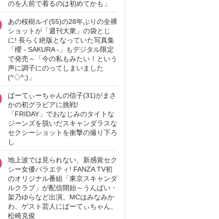
のを人前で着るのは初めてかも」
あの桜樹ルイ(55)の28年ぶりの全裸
ショットが「週刊大衆」の袋とじ
に! 長らく絶版となっていた写真集
「櫻 - SAKURA -」もデジタル限定
で発売～「今の私もみたい！という
声に調子にのってしまいました
(^◇^;)」
ぱーてぃーちゃんの信子(31)がまさ
かの初グラビアに挑戦!
「FRIDAY」でおなじみのタイトな
ジーンズを脱いだスキャンダラスな
セクシーショットを衝撃の撮り下ろ
し
地上波では見られない、新感覚セク
シー女優バラエティ! FANZA TV初
のオリジナル番組「東京スキャンダ
ルクラブ」が配信開始～うんぱい・
架乃ゆらなど出演。MCはみなみか
わ、ゲスト芸人にぱーてぃちゃん、
松崎克俊