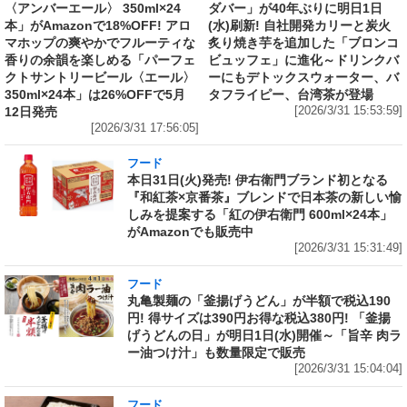
〈アンバーエール〉 350ml×24
ダバー」が40年ぶりに明日1日
本」がAmazonで18%OFF! アロ
(水)刷新! 自社開発カリーと炭火
マホップの爽やかでフルーティな
炙り焼き芋を追加した「ブロンコ
香りの余韻を楽しめる「パーフェ
ビュッフェ」に進化～ドリンクバ
クトサントリービール〈エール〉
ーにもデトックスウォーター、バ
350ml×24本」は26%OFFで5月
タフライピー、台湾茶が登場
12日発売
[2026/3/31 15:53:59]
[2026/3/31 17:56:05]
フード
本日31日(火)発売! 伊右衛門ブランド初となる
『和紅茶×京番茶』ブレンドで日本茶の新しい愉
しみを提案する「紅の伊右衛門 600ml×24本」
がAmazonでも販売中
[2026/3/31 15:31:49]
フード
丸亀製麺の「釜揚げうどん」が半額で税込190
円! 得サイズは390円お得な税込380円! 「釜揚
げうどんの日」が明日1日(水)開催～「旨辛 肉ラ
ー油つけ汁」も数量限定で販売
[2026/3/31 15:04:04]
フード