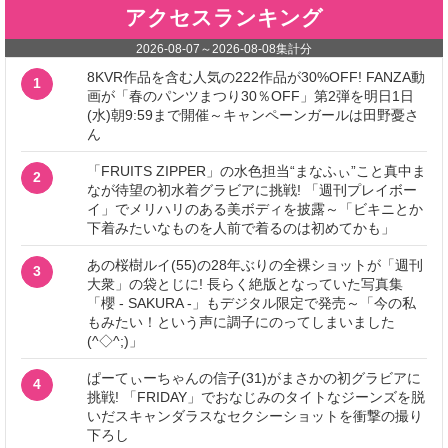
アクセスランキング
2026-08-07
～
2026-08-08
集計分
8KVR作品を含む人気の222作品が30%OFF! FANZA動
1
画が「春のパンツまつり30％OFF」第2弾を明日1日
(水)朝9:59まで開催～キャンペーンガールは田野憂さ
ん
「FRUITS ZIPPER」の水色担当“まなふぃ”こと真中ま
2
なが待望の初水着グラビアに挑戦! 「週刊プレイボー
イ」でメリハリのある美ボディを披露～「ビキニとか
下着みたいなものを人前で着るのは初めてかも」
あの桜樹ルイ(55)の28年ぶりの全裸ショットが「週刊
3
大衆」の袋とじに! 長らく絶版となっていた写真集
「櫻 - SAKURA -」もデジタル限定で発売～「今の私
もみたい！という声に調子にのってしまいました
(^◇^;)」
ぱーてぃーちゃんの信子(31)がまさかの初グラビアに
4
挑戦! 「FRIDAY」でおなじみのタイトなジーンズを脱
いだスキャンダラスなセクシーショットを衝撃の撮り
下ろし