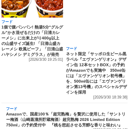
フード
フード
1個で腹パンパン! 熱湯5分“グルグ
ネット限定「サッポロ生ビール黒
ル”かき混ぜるだけの「日清カレ
ラベル『エヴァンゲリオン』デザ
ーメシ」に出来上がり400g以上
イン缶 12本セットBOX」の予約
の山盛サイズ誕生! 「日清山盛カ
がAmazonでも実施中 350ml缶
レーメシ 欧風ビーフ」「日清山盛
には「エヴァンゲリオン初号機」
ハヤシメシ デミグラス」が発売
を、500ml缶には「エヴァンゲリ
[2026/3/30 19:25:01]
オン第13号機」のスペシャルデザ
インを採用
[2026/3/30 18:39:38]
フード
Amazonで、国産100％「超完熟梅」を贅沢に使
用した「サントリー梅酒〈山崎蒸溜所貯蔵梅
酒〉超完熟梅 2026 Limited Edition 750ml」の
予約受付中 『桃を想起させる芳醇な香りと味
わい』
[2026/3/30 18:02:19]
フード