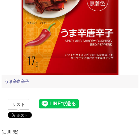
うま辛唐辛子
リスト
[古川 敦]