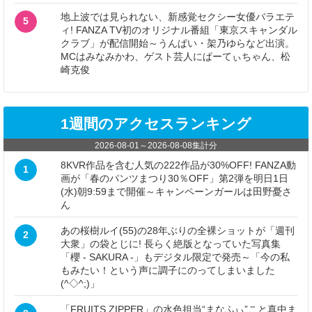
地上波では見られない、新感覚セクシー女優バラエテ
5
ィ! FANZA TV初のオリジナル番組「東京スキャンダル
クラブ」が配信開始～うんぱい・架乃ゆらなど出演。
MCはみなみかわ、ゲスト芸人にぱーてぃちゃん、松
崎克俊
1週間のアクセスランキング
2026-08-01
～
2026-08-08
集計分
8KVR作品を含む人気の222作品が30%OFF! FANZA動
1
画が「春のパンツまつり30％OFF」第2弾を明日1日
(水)朝9:59まで開催～キャンペーンガールは田野憂さ
ん
あの桜樹ルイ(55)の28年ぶりの全裸ショットが「週刊
2
大衆」の袋とじに! 長らく絶版となっていた写真集
「櫻 - SAKURA -」もデジタル限定で発売～「今の私
もみたい！という声に調子にのってしまいました
(^◇^;)」
「FRUITS ZIPPER」の水色担当“まなふぃ”こと真中ま