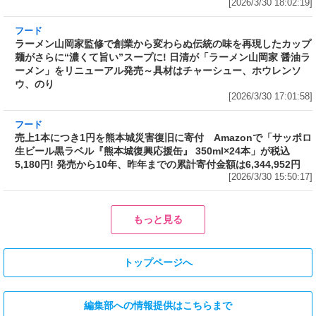
ラーメン山岡家監修で創業から変わらぬ伝統の
味を再現したカップ麺がさらに“濃くて旨い”ス
ープに! 日清が「ラーメン山岡家 醤油ラーメ
ン」をリニューアル発売～具材はチャーシュ
ー、ホウレンソウ、のり
[2026/3/30 17:01:58]
フード
売上1本につき1円を熊本城災害復旧に寄付 Amazonで「サッポロ
生ビール黒ラベル『熊本城復興応援缶』 350ml×24本」が税込
5,180円! 発売から10年、昨年までの累計寄付金額は6,344,952円
[2026/3/30 15:50:17]
フード
フード
3分で食べられる人気沸騰中の四
自慢のそばが食べ放題! 和食麺処
川料理! 日清食品が「カップヌー
サガミが「晦日そば」を明日31日
ドル 14種のスパイス麻辣湯」を
(火)開催～大海老天などの天ぷら
発売～具材は謎肉、キャベツ、チ
や薬味などもついて税込2,200円!
ンゲンサイ、キクラゲ
「時間無制限」の挑戦枠は税込
[2026/3/30 15:42:35]
4,400円
[2026/3/30 15:17:42]
フード