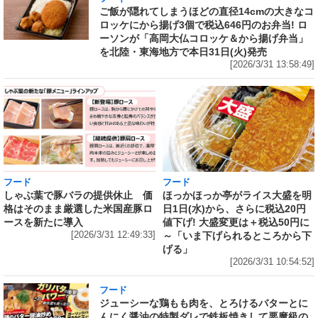
ご飯が隠れてしまうほどの直径14cmの大きなコ
ロッケにから揚げ3個で税込646円のお弁当! ロ
ーソンが「高岡大仏コロッケ＆から揚げ弁当」
を北陸・東海地方で本日31日(火)発売
[2026/3/31 13:58:49]
フード
フード
しゃぶ葉で豚バラの提供休止 価
ほっかほっか亭がライス大盛を明
格はそのまま厳選した米国産豚ロ
日1日(水)から、さらに税込20円
ースを新たに導入
値下げ! 大盛変更は＋税込50円に
[2026/3/31 12:49:33]
～「いま下げられるところから下
げる」
[2026/3/31 10:54:52]
フード
ジューシーな鶏もも肉を、とろけるバターとに
んにく醤油の特製ダレで鉄板焼きして悪魔級の