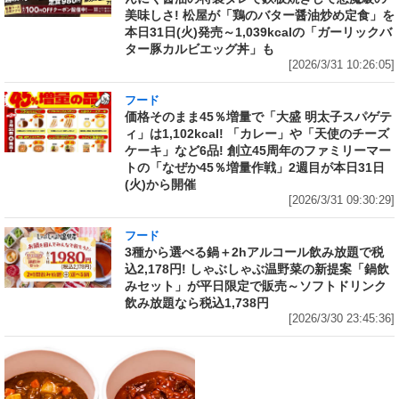
美味しさ! 松屋が「鶏のバター醤油炒め定食」を
本日31日(火)発売～1,039kcalの「ガーリックバ
ター豚カルビエッグ丼」も
[2026/3/31 10:26:05]
フード
価格そのまま45％増量で「大盛 明太子スパゲテ
ィ」は1,102kcal! 「カレー」や「天使のチーズ
ケーキ」など6品! 創立45周年のファミリーマー
トの「なぜか45％増量作戦」2週目が本日31日
(火)から開催
[2026/3/31 09:30:29]
フード
3種から選べる鍋＋2hアルコール飲み放題で税
込2,178円! しゃぶしゃぶ温野菜の新提案「鍋飲
みセット」が平日限定で販売～ソフトドリンク
飲み放題なら税込1,738円
[2026/3/30 23:45:36]