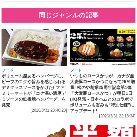
同じジャンルの記事
フード
フード
いつものロースかつが、カナダ産
ボリューム感あるハンバーグに、
大麦豚ロースかつになって25％増
ビーフのコクや旨みを感じられる
量! 松のや創業25周年記念第1弾
デミグラスソースをかけた! ファ
「大麦豚ロースかつ」が明日1日
ミリーマートが「コク深い濃厚デ
(水)発売～日本ハムとのコラボで
ミソースの鉄板焼ハンバーグ」を
ボリュームも旨みも“特別仕様”に
発売
アップデート!
[2026/3/31 23:40:28]
[2026/3/31 22:18:34]