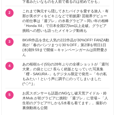
下着みたいなものを人前で着るのは初めてかも」
これまで胸元すら隠してきたバイクを愛する旅人・有
2
那が美ボディをビキニなどで初披露! 芸能界デビュー
の初仕事は「週プレ」の水着グラビア～同い年の相棒
「Honda X4」で日本全国2万km以上走破。グラビア
挑戦への想いも語ったメイキング動画も
8KVR作品を含む人気の222作品が30%OFF! FANZA動
3
画が「春のパンツまつり30％OFF」第2弾を明日1日
(水)朝9:59まで開催～キャンペーンガールは田野憂さ
ん
あの桜樹ルイ(55)の28年ぶりの全裸ショットが「週刊
4
大衆」の袋とじに! 長らく絶版となっていた写真集
「櫻 - SAKURA -」もデジタル限定で発売～「今の私
もみたい！という声に調子にのってしまいました
(^◇^;)」
お尻スポンサーも話題のNGなし破天荒アイドル・鈴
5
木Mob.が初グラビアに挑戦! 「週プレ」に登場～「人
生初のグラビア!!!しかも5水着も着てます」。撮影の
裏側動画も公開