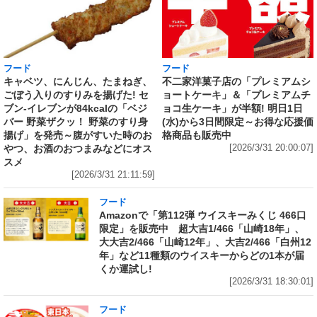
フード
フード
キャベツ、にんじん、たまねぎ、
不二家洋菓子店の「プレミアムシ
ごぼう入りのすりみを揚げた! セ
ョートケーキ」＆「プレミアムチ
ブン‐イレブンが84kcalの「ベジ
ョコ生ケーキ」が半額! 明日1日
バー 野菜ザクッ！ 野菜のすり身
(水)から3日間限定～お得な応援価
揚げ」を発売～腹がすいた時のお
格商品も販売中
やつ、お酒のおつまみなどにオス
[2026/3/31 20:00:07]
スメ
[2026/3/31 21:11:59]
フード
Amazonで「第112弾 ウイスキーみくじ 466口
限定」を販売中 超大吉1/466「山崎18年」、
大大吉2/466「山崎12年」、大吉2/466「白州12
年」など11種類のウイスキーからどの1本が届
くか運試し!
[2026/3/31 18:30:01]
フード