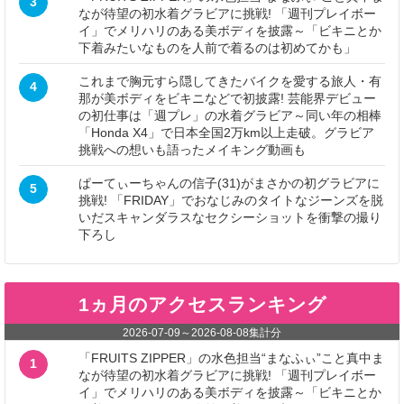
3
なが待望の初水着グラビアに挑戦! 「週刊プレイボー
イ」でメリハリのある美ボディを披露～「ビキニとか
下着みたいなものを人前で着るのは初めてかも」
これまで胸元すら隠してきたバイクを愛する旅人・有
4
那が美ボディをビキニなどで初披露! 芸能界デビュー
の初仕事は「週プレ」の水着グラビア～同い年の相棒
「Honda X4」で日本全国2万km以上走破。グラビア
挑戦への想いも語ったメイキング動画も
ぱーてぃーちゃんの信子(31)がまさかの初グラビアに
5
挑戦! 「FRIDAY」でおなじみのタイトなジーンズを脱
いだスキャンダラスなセクシーショットを衝撃の撮り
下ろし
1ヵ月のアクセスランキング
2026-07-09
～
2026-08-08
集計分
「FRUITS ZIPPER」の水色担当“まなふぃ”こと真中ま
1
なが待望の初水着グラビアに挑戦! 「週刊プレイボー
イ」でメリハリのある美ボディを披露～「ビキニとか