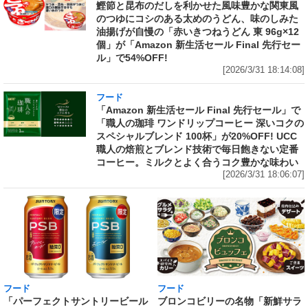
鰹節と昆布のだしを利かせた風味豊かな関東風
のつゆにコシのある太めのうどん、味のしみた
油揚げが自慢の「赤いきつねうどん 東 96g×12
個」が「Amazon 新生活セール Final 先行セー
ル」で54%OFF!
[2026/3/31 18:14:08]
フード
「Amazon 新生活セール Final 先行セール」で
「職人の珈琲 ワンドリップコーヒー 深いコクの
スペシャルブレンド 100杯」が20%OFF! UCC
職人の焙煎とブレンド技術で毎日飽きない定番
コーヒー。ミルクとよく合うコク豊かな味わい
[2026/3/31 18:06:07]
フード
フード
「パーフェクトサントリービール
ブロンコビリーの名物「新鮮サラ