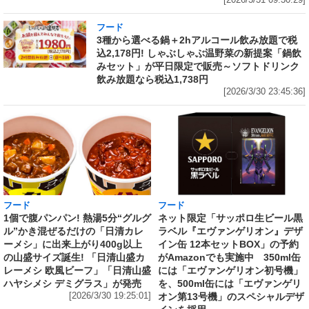
[2026/3/31 09:30:29]
フード
3種から選べる鍋＋2hアルコール飲み放題で税
込2,178円! しゃぶしゃぶ温野菜の新提案「鍋飲
みセット」が平日限定で販売～ソフトドリンク
飲み放題なら税込1,738円
[2026/3/30 23:45:36]
フード
フード
1個で腹パンパン! 熱湯5分“グルグ
ネット限定「サッポロ生ビール黒
ル”かき混ぜるだけの「日清カレ
ラベル『エヴァンゲリオン』デザ
ーメシ」に出来上がり400g以上
イン缶 12本セットBOX」の予約
の山盛サイズ誕生! 「日清山盛カ
がAmazonでも実施中 350ml缶
レーメシ 欧風ビーフ」「日清山盛
には「エヴァンゲリオン初号機」
ハヤシメシ デミグラス」が発売
を、500ml缶には「エヴァンゲリ
[2026/3/30 19:25:01]
オン第13号機」のスペシャルデザ