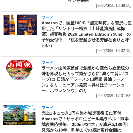
インを採用
[2026/3/30 18:39:38]
フード
Amazonで、国産100％「超完熟梅」を贅沢に使
用した「サントリー梅酒〈山崎蒸溜所貯蔵梅
酒〉超完熟梅 2026 Limited Edition 750ml」の
予約受付中 『桃を想起させる芳醇な香りと味
わい』
[2026/3/30 18:02:19]
フード
ラーメン山岡家監修で創業から変わらぬ伝統の
味を再現したカップ麺がさらに“濃くて旨い”ス
ープに! 日清が「ラーメン山岡家 醤油ラーメ
ン」をリニューアル発売～具材はチャーシュ
ー、ホウレンソウ、のり
[2026/3/30 17:01:58]
フード
売上1本につき1円を熊本城災害復旧に寄付
Amazonで「サッポロ生ビール黒ラベル『熊本
城復興応援缶』 350ml×24本」が税込5,180円!
発売から10年、昨年までの累計寄付金額は