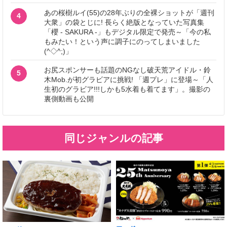
あの桜樹ルイ(55)の28年ぶりの全裸ショットが「週刊
4
大衆」の袋とじに! 長らく絶版となっていた写真集
「櫻 - SAKURA -」もデジタル限定で発売～「今の私
もみたい！という声に調子にのってしまいました
(^◇^;)」
お尻スポンサーも話題のNGなし破天荒アイドル・鈴
5
木Mob.が初グラビアに挑戦! 「週プレ」に登場～「人
生初のグラビア!!!しかも5水着も着てます」。撮影の
裏側動画も公開
同じジャンルの記事