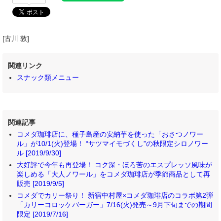
[古川 敦]
関連リンク
スナック類メニュー
関連記事
コメダ珈琲店に、種子島産の安納芋を使った「おさつノワー
ル」が10/1(火)登場！ “サツマイモづくし”の秋限定シロノワー
ル [2019/9/30]
大好評で今年も再登場！ コク深・ほろ苦のエスプレッソ風味が
楽しめる「大人ノワール」をコメダ珈琲店が季節商品として再
販売 [2019/9/5]
コメダでカリー祭り！ 新宿中村屋×コメダ珈琲店のコラボ第2弾
「カリーコロッケバーガー」7/16(火)発売～9月下旬までの期間
限定 [2019/7/16]