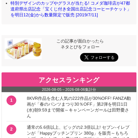
特別デザインのカップやグラスが当たる! コメダ珈琲店が47都
道府県出店記念「宝くじ付き全国出店記念コーヒーチケット」
を明日12(金)から数量限定で販売 [2019/7/11]
この記事が面白かったら
ネタとぴをフォロー
アクセスランキング
2026-08-05
～
2026-08-06
集計分
8KVR作品を含む人気の222作品が30%OFF! FANZA動
1
画が「春のパンツまつり30％OFF」第2弾を明日1日
(水)朝9:59まで開催～キャンペーンガールは田野憂さ
ん
通常の5.6倍以上、ビッグの2.3倍以上! セブン‐イレブ
2
ンが「Happyプッチンプリン 380g」を販売～もちろ