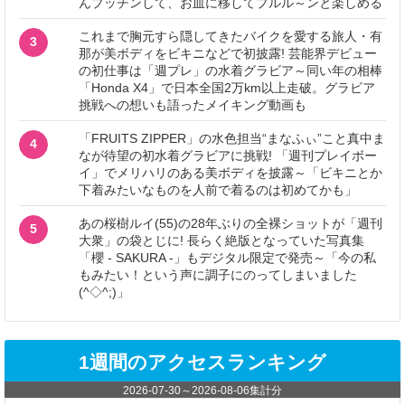
んプッチンして、お皿に移してプルル～ンと楽しめる
これまで胸元すら隠してきたバイクを愛する旅人・有
3
那が美ボディをビキニなどで初披露! 芸能界デビュー
の初仕事は「週プレ」の水着グラビア～同い年の相棒
「Honda X4」で日本全国2万km以上走破。グラビア
挑戦への想いも語ったメイキング動画も
「FRUITS ZIPPER」の水色担当“まなふぃ”こと真中ま
4
なが待望の初水着グラビアに挑戦! 「週刊プレイボー
イ」でメリハリのある美ボディを披露～「ビキニとか
下着みたいなものを人前で着るのは初めてかも」
あの桜樹ルイ(55)の28年ぶりの全裸ショットが「週刊
5
大衆」の袋とじに! 長らく絶版となっていた写真集
「櫻 - SAKURA -」もデジタル限定で発売～「今の私
もみたい！という声に調子にのってしまいました
(^◇^;)」
1週間のアクセスランキング
2026-07-30
～
2026-08-06
集計分