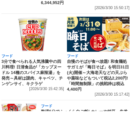
6,344,952円
[2026/3/30 15:50:17]
フード
フード
3分で食べられる人気沸騰中の四
自慢のそばが食べ放題! 和食麺処
川料理! 日清食品が「カップヌー
サガミが「晦日そば」を明日31日
ドル 14種のスパイス麻辣湯」を
(火)開催～大海老天などの天ぷら
発売～具材は謎肉、キャベツ、チ
や薬味などもついて税込2,200円!
ンゲンサイ、キクラゲ
「時間無制限」の挑戦枠は税込
[2026/3/30 15:42:35]
4,400円
[2026/3/30 15:17:42]
フード
熱湯5分でふっくら白ご飯! カレーや納豆、牛丼
の具も余裕で入ってお皿いらずの新提案! 「日清
ふっくら釜炊き ごはん」が本日30日(月)発売～
常温で1年保存可能。電子レンジがないオフィス