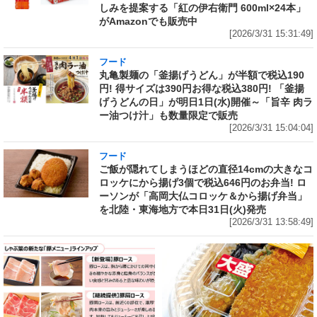
しみを提案する「紅の伊右衛門 600ml×24本」
がAmazonでも販売中
[2026/3/31 15:31:49]
フード
丸亀製麺の「釜揚げうどん」が半額で税込190
円! 得サイズは390円お得な税込380円! 「釜揚
げうどんの日」が明日1日(水)開催～「旨辛 肉ラ
ー油つけ汁」も数量限定で販売
[2026/3/31 15:04:04]
フード
ご飯が隠れてしまうほどの直径14cmの大きなコ
ロッケにから揚げ3個で税込646円のお弁当! ロ
ーソンが「高岡大仏コロッケ＆から揚げ弁当」
を北陸・東海地方で本日31日(火)発売
[2026/3/31 13:58:49]