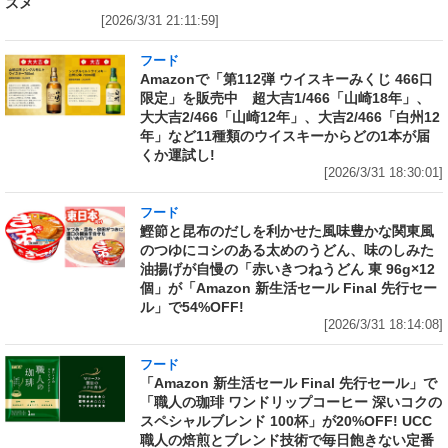
スメ
[2026/3/31 21:11:59]
フード
Amazonで「第112弾 ウイスキーみくじ 466口
限定」を販売中 超大吉1/466「山崎18年」、
大大吉2/466「山崎12年」、大吉2/466「白州12
年」など11種類のウイスキーからどの1本が届
くか運試し!
[2026/3/31 18:30:01]
フード
鰹節と昆布のだしを利かせた風味豊かな関東風
のつゆにコシのある太めのうどん、味のしみた
油揚げが自慢の「赤いきつねうどん 東 96g×12
個」が「Amazon 新生活セール Final 先行セー
ル」で54%OFF!
[2026/3/31 18:14:08]
フード
「Amazon 新生活セール Final 先行セール」で
「職人の珈琲 ワンドリップコーヒー 深いコクの
スペシャルブレンド 100杯」が20%OFF! UCC
職人の焙煎とブレンド技術で毎日飽きない定番