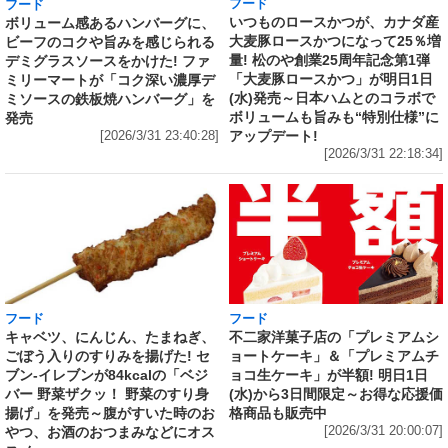
フード
フード
いつものロースかつが、カナダ産
ボリューム感あるハンバーグに、
大麦豚ロースかつになって25％増
ビーフのコクや旨みを感じられる
量! 松のや創業25周年記念第1弾
デミグラスソースをかけた! ファ
「大麦豚ロースかつ」が明日1日
ミリーマートが「コク深い濃厚デ
(水)発売～日本ハムとのコラボで
ミソースの鉄板焼ハンバーグ」を
ボリュームも旨みも“特別仕様”に
発売
アップデート!
[2026/3/31 23:40:28]
[2026/3/31 22:18:34]
フード
フード
キャベツ、にんじん、たまねぎ、
不二家洋菓子店の「プレミアムシ
ごぼう入りのすりみを揚げた! セ
ョートケーキ」＆「プレミアムチ
ブン‐イレブンが84kcalの「ベジ
ョコ生ケーキ」が半額! 明日1日
バー 野菜ザクッ！ 野菜のすり身
(水)から3日間限定～お得な応援価
揚げ」を発売～腹がすいた時のお
格商品も販売中
やつ、お酒のおつまみなどにオス
[2026/3/31 20:00:07]