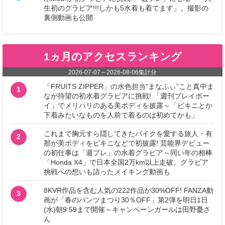
生初のグラビア!!!しかも5水着も着てます」。撮影の
裏側動画も公開
1ヵ月のアクセスランキング
2026-07-07
～
2026-08-06
集計分
「FRUITS ZIPPER」の水色担当“まなふぃ”こと真中ま
1
なが待望の初水着グラビアに挑戦! 「週刊プレイボー
イ」でメリハリのある美ボディを披露～「ビキニとか
下着みたいなものを人前で着るのは初めてかも」
これまで胸元すら隠してきたバイクを愛する旅人・有
2
那が美ボディをビキニなどで初披露! 芸能界デビュー
の初仕事は「週プレ」の水着グラビア～同い年の相棒
「Honda X4」で日本全国2万km以上走破。グラビア
挑戦への想いも語ったメイキング動画も
8KVR作品を含む人気の222作品が30%OFF! FANZA動
3
画が「春のパンツまつり30％OFF」第2弾を明日1日
(水)朝9:59まで開催～キャンペーンガールは田野憂さ
ん