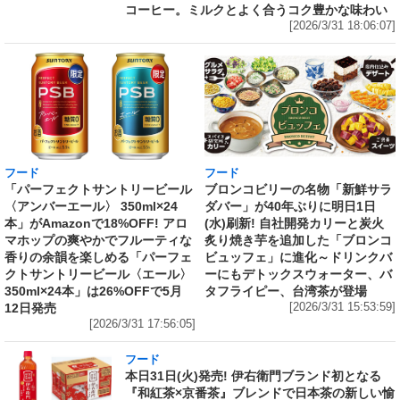
コーヒー。ミルクとよく合うコク豊かな味わい
[2026/3/31 18:06:07]
フード
フード
「パーフェクトサントリービール
ブロンコビリーの名物「新鮮サラ
〈アンバーエール〉 350ml×24
ダバー」が40年ぶりに明日1日
本」がAmazonで18%OFF! アロ
(水)刷新! 自社開発カリーと炭火
マホップの爽やかでフルーティな
炙り焼き芋を追加した「ブロンコ
香りの余韻を楽しめる「パーフェ
ビュッフェ」に進化～ドリンクバ
クトサントリービール〈エール〉
ーにもデトックスウォーター、バ
350ml×24本」は26%OFFで5月
タフライピー、台湾茶が登場
12日発売
[2026/3/31 15:53:59]
[2026/3/31 17:56:05]
フード
本日31日(火)発売! 伊右衛門ブランド初となる
『和紅茶×京番茶』ブレンドで日本茶の新しい愉