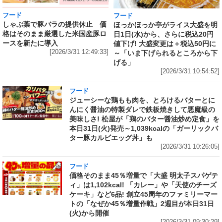
フード
フード
しゃぶ葉で豚バラの提供休止 価
ほっかほっか亭がライス大盛を明
格はそのまま厳選した米国産豚ロ
日1日(水)から、さらに税込20円
ースを新たに導入
値下げ! 大盛変更は＋税込50円に
[2026/3/31 12:49:33]
～「いま下げられるところから下
げる」
[2026/3/31 10:54:52]
フード
ジューシーな鶏もも肉を、とろけるバターとに
んにく醤油の特製ダレで鉄板焼きして悪魔級の
美味しさ! 松屋が「鶏のバター醤油炒め定食」を
本日31日(火)発売～1,039kcalの「ガーリックバ
ター豚カルビエッグ丼」も
[2026/3/31 10:26:05]
フード
価格そのまま45％増量で「大盛 明太子スパゲテ
ィ」は1,102kcal! 「カレー」や「天使のチーズ
ケーキ」など6品! 創立45周年のファミリーマー
トの「なぜか45％増量作戦」2週目が本日31日
(火)から開催