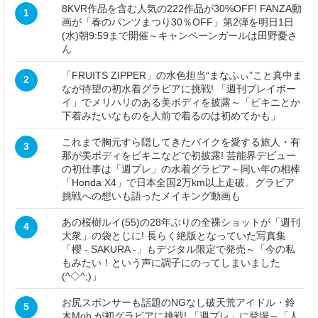
8KVR作品を含む人気の222作品が30%OFF! FANZA動
1
画が「春のパンツまつり30％OFF」第2弾を明日1日
(水)朝9:59まで開催～キャンペーンガールは田野憂さ
ん
「FRUITS ZIPPER」の水色担当“まなふぃ”こと真中ま
2
なが待望の初水着グラビアに挑戦! 「週刊プレイボー
イ」でメリハリのある美ボディを披露～「ビキニとか
下着みたいなものを人前で着るのは初めてかも」
これまで胸元すら隠してきたバイクを愛する旅人・有
3
那が美ボディをビキニなどで初披露! 芸能界デビュー
の初仕事は「週プレ」の水着グラビア～同い年の相棒
「Honda X4」で日本全国2万km以上走破。グラビア
挑戦への想いも語ったメイキング動画も
あの桜樹ルイ(55)の28年ぶりの全裸ショットが「週刊
4
大衆」の袋とじに! 長らく絶版となっていた写真集
「櫻 - SAKURA -」もデジタル限定で発売～「今の私
もみたい！という声に調子にのってしまいました
(^◇^;)」
お尻スポンサーも話題のNGなし破天荒アイドル・鈴
5
木Mob.が初グラビアに挑戦! 「週プレ」に登場～「人