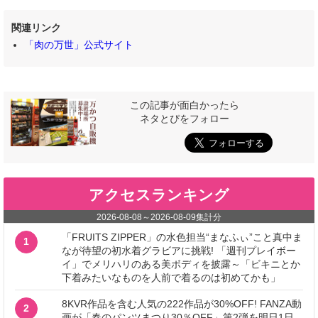
関連リンク
「肉の万世」公式サイト
この記事が面白かったら
ネタとぴをフォロー
アクセスランキング
2026-08-08
～
2026-08-09
集計分
「FRUITS ZIPPER」の水色担当“まなふぃ”こと真中ま
1
なが待望の初水着グラビアに挑戦! 「週刊プレイボー
イ」でメリハリのある美ボディを披露～「ビキニとか
下着みたいなものを人前で着るのは初めてかも」
8KVR作品を含む人気の222作品が30%OFF! FANZA動
2
画が「春のパンツまつり30％OFF」第2弾を明日1日