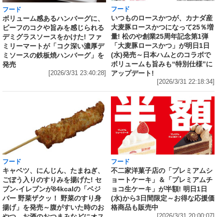
フード
フード
いつものロースかつが、カナダ産
ボリューム感あるハンバーグに、
大麦豚ロースかつになって25％増
ビーフのコクや旨みを感じられる
量! 松のや創業25周年記念第1弾
デミグラスソースをかけた! ファ
「大麦豚ロースかつ」が明日1日
ミリーマートが「コク深い濃厚デ
(水)発売～日本ハムとのコラボで
ミソースの鉄板焼ハンバーグ」を
ボリュームも旨みも“特別仕様”に
発売
アップデート!
[2026/3/31 23:40:28]
[2026/3/31 22:18:34]
フード
フード
キャベツ、にんじん、たまねぎ、
不二家洋菓子店の「プレミアムシ
ごぼう入りのすりみを揚げた! セ
ョートケーキ」＆「プレミアムチ
ブン‐イレブンが84kcalの「ベジ
ョコ生ケーキ」が半額! 明日1日
バー 野菜ザクッ！ 野菜のすり身
(水)から3日間限定～お得な応援価
揚げ」を発売～腹がすいた時のお
格商品も販売中
やつ、お酒のおつまみなどにオス
[2026/3/31 20:00:07]