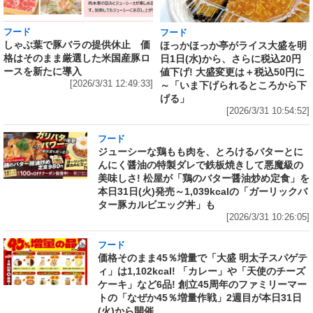
フード
フード
しゃぶ葉で豚バラの提供休止 価
ほっかほっか亭がライス大盛を明
格はそのまま厳選した米国産豚ロ
日1日(水)から、さらに税込20円
ースを新たに導入
値下げ! 大盛変更は＋税込50円に
[2026/3/31 12:49:33]
～「いま下げられるところから下
げる」
[2026/3/31 10:54:52]
フード
ジューシーな鶏もも肉を、とろけるバターとに
んにく醤油の特製ダレで鉄板焼きして悪魔級の
美味しさ! 松屋が「鶏のバター醤油炒め定食」を
本日31日(火)発売～1,039kcalの「ガーリックバ
ター豚カルビエッグ丼」も
[2026/3/31 10:26:05]
フード
価格そのまま45％増量で「大盛 明太子スパゲテ
ィ」は1,102kcal! 「カレー」や「天使のチーズ
ケーキ」など6品! 創立45周年のファミリーマー
トの「なぜか45％増量作戦」2週目が本日31日
(火)から開催