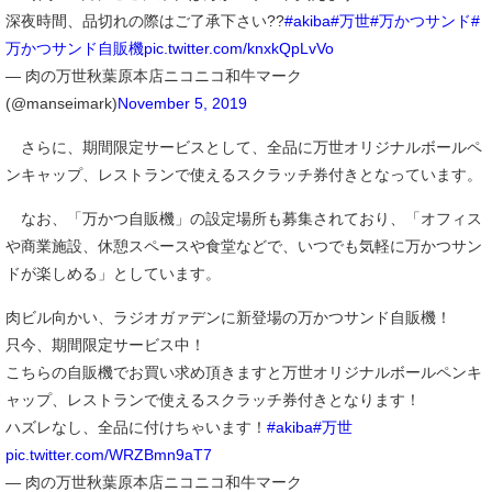
深夜時間、品切れの際はご了承下さい??
#akiba
#万世
#万かつサンド
#
万かつサンド自販機
pic.twitter.com/knxkQpLvVo
— 肉の万世秋葉原本店ニコニコ和牛マーク
(@manseimark)
November 5, 2019
さらに、期間限定サービスとして、全品に万世オリジナルボールペ
ンキャップ、レストランで使えるスクラッチ券付きとなっています。
なお、「万かつ自販機」の設定場所も募集されており、「オフィス
や商業施設、休憩スペースや食堂などで、いつでも気軽に万かつサン
ドが楽しめる」としています。
肉ビル向かい、ラジオガァデンに新登場の万かつサンド自販機！
只今、期間限定サービス中！
こちらの自販機でお買い求め頂きますと万世オリジナルボールペンキ
ャップ、レストランで使えるスクラッチ券付きとなります！
ハズレなし、全品に付けちゃいます！
#akiba
#万世
pic.twitter.com/WRZBmn9aT7
— 肉の万世秋葉原本店ニコニコ和牛マーク