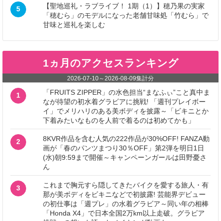
【聖地巡礼・ラブライブ！ 1期（1）】穂乃果の実家
5
「穂むら」のモデルになった老舗甘味処「竹むら」で
甘味と巡礼を楽しむ
1ヵ月のアクセスランキング
2026-07-10
～
2026-08-09
集計分
「FRUITS ZIPPER」の水色担当“まなふぃ”こと真中ま
1
なが待望の初水着グラビアに挑戦! 「週刊プレイボー
イ」でメリハリのある美ボディを披露～「ビキニとか
下着みたいなものを人前で着るのは初めてかも」
8KVR作品を含む人気の222作品が30%OFF! FANZA動
2
画が「春のパンツまつり30％OFF」第2弾を明日1日
(水)朝9:59まで開催～キャンペーンガールは田野憂さ
ん
これまで胸元すら隠してきたバイクを愛する旅人・有
3
那が美ボディをビキニなどで初披露! 芸能界デビュー
の初仕事は「週プレ」の水着グラビア～同い年の相棒
「Honda X4」で日本全国2万km以上走破。グラビア