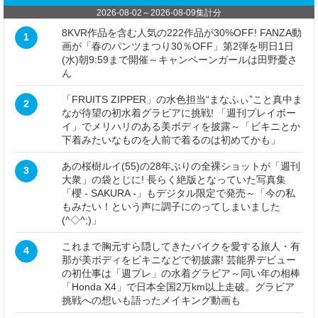
2026-08-02
～
2026-08-09
集計分
8KVR作品を含む人気の222作品が30%OFF! FANZA動
1
画が「春のパンツまつり30％OFF」第2弾を明日1日
(水)朝9:59まで開催～キャンペーンガールは田野憂さ
ん
「FRUITS ZIPPER」の水色担当“まなふぃ”こと真中ま
2
なが待望の初水着グラビアに挑戦! 「週刊プレイボー
イ」でメリハリのある美ボディを披露～「ビキニとか
下着みたいなものを人前で着るのは初めてかも」
あの桜樹ルイ(55)の28年ぶりの全裸ショットが「週刊
3
大衆」の袋とじに! 長らく絶版となっていた写真集
「櫻 - SAKURA -」もデジタル限定で発売～「今の私
もみたい！という声に調子にのってしまいました
(^◇^;)」
これまで胸元すら隠してきたバイクを愛する旅人・有
4
那が美ボディをビキニなどで初披露! 芸能界デビュー
の初仕事は「週プレ」の水着グラビア～同い年の相棒
「Honda X4」で日本全国2万km以上走破。グラビア
挑戦への想いも語ったメイキング動画も