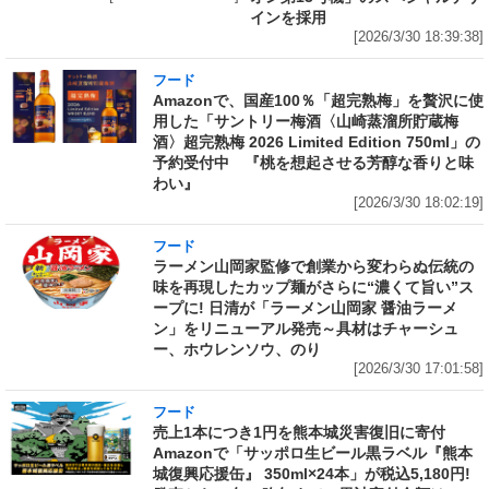
インを採用
[2026/3/30 18:39:38]
フード
Amazonで、国産100％「超完熟梅」を贅沢に使
用した「サントリー梅酒〈山崎蒸溜所貯蔵梅
酒〉超完熟梅 2026 Limited Edition 750ml」の
予約受付中 『桃を想起させる芳醇な香りと味
わい』
[2026/3/30 18:02:19]
フード
ラーメン山岡家監修で創業から変わらぬ伝統の
味を再現したカップ麺がさらに“濃くて旨い”ス
ープに! 日清が「ラーメン山岡家 醤油ラーメ
ン」をリニューアル発売～具材はチャーシュ
ー、ホウレンソウ、のり
[2026/3/30 17:01:58]
フード
売上1本につき1円を熊本城災害復旧に寄付
Amazonで「サッポロ生ビール黒ラベル『熊本
城復興応援缶』 350ml×24本」が税込5,180円!