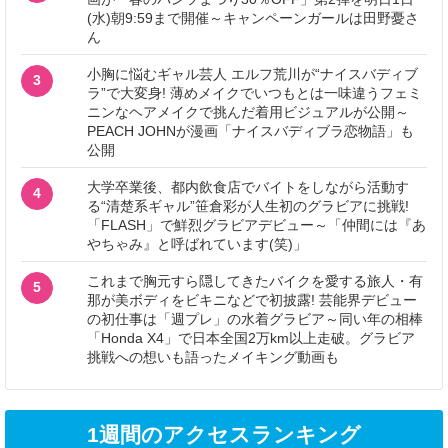
(水)朝9:59まで開催～キャンペーンガールは田野憂さ
ん
小胸に悩むギャル芸人 エルフ荒川が“ナイスバディブ
3
ラ”で大変身! 薄めメイクでいつもとは一味違うフェミ
ニンなヘアメイクで挑んだ着用ビジュアルが公開～
PEACH JOHNが漫画「ナイスバディブラ恋物語」も
公開
大学卒業後、都内飲食店でバイトをしながら活動す
4
る“清楚系ギャル”笹倉彩が人生初のグラビアに挑戦!
「FLASH」で鮮烈グラビアデビュー～「仲間には『あ
やちゃみ』と呼ばれています(笑)」
これまで胸元すら隠してきたバイクを愛する旅人・有
5
那が美ボディをビキニなどで初披露! 芸能界デビュー
の初仕事は「週プレ」の水着グラビア～同い年の相棒
「Honda X4」で日本全国2万km以上走破。グラビア
挑戦への想いも語ったメイキング動画も
1週間のアクセスランキング