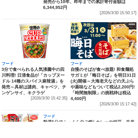
発売から10年、昨年までの累計寄付金額は
6,344,952円
[2026/3/30 15:50:17]
フード
フード
3分で食べられる人気沸騰中の四
自慢のそばが食べ放題! 和食麺処
川料理! 日清食品が「カップヌー
サガミが「晦日そば」を明日31日
ドル 14種のスパイス麻辣湯」を
(火)開催～大海老天などの天ぷら
発売～具材は謎肉、キャベツ、チ
や薬味などもついて税込2,200円!
ンゲンサイ、キクラゲ
「時間無制限」の挑戦枠は税込
[2026/3/30 15:42:35]
4,400円
[2026/3/30 15:17:42]
フード
熱湯5分でふっくら白ご飯! カレーや納豆、牛丼
の具も余裕で入ってお皿いらずの新提案! 「日清
ふっくら釜炊き ごはん」が本日30日(月)発売～