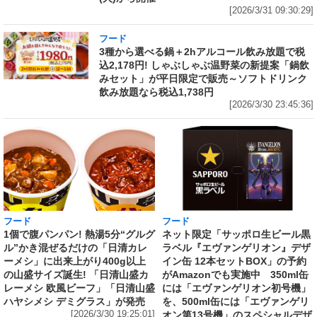
[2026/3/31 09:30:29]
フード
3種から選べる鍋＋2hアルコール飲み放題で税
込2,178円! しゃぶしゃぶ温野菜の新提案「鍋飲
みセット」が平日限定で販売～ソフトドリンク
飲み放題なら税込1,738円
[2026/3/30 23:45:36]
フード
フード
1個で腹パンパン! 熱湯5分“グルグ
ネット限定「サッポロ生ビール黒
ル”かき混ぜるだけの「日清カレ
ラベル『エヴァンゲリオン』デザ
ーメシ」に出来上がり400g以上
イン缶 12本セットBOX」の予約
の山盛サイズ誕生! 「日清山盛カ
がAmazonでも実施中 350ml缶
レーメシ 欧風ビーフ」「日清山盛
には「エヴァンゲリオン初号機」
ハヤシメシ デミグラス」が発売
を、500ml缶には「エヴァンゲリ
[2026/3/30 19:25:01]
オン第13号機」のスペシャルデザ