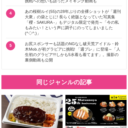
挑戦への想いも語ったメイキング動画も
あの桜樹ルイ(55)の28年ぶりの全裸ショットが「週刊
4
大衆」の袋とじに! 長らく絶版となっていた写真集
「櫻 - SAKURA -」もデジタル限定で発売～「今の私
もみたい！という声に調子にのってしまいました
(^◇^;)」
お尻スポンサーも話題のNGなし破天荒アイドル・鈴
5
木Mob.が初グラビアに挑戦! 「週プレ」に登場～「人
生初のグラビア!!!しかも5水着も着てます」。撮影の
裏側動画も公開
同じジャンルの記事