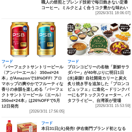
職人の焙煎とブレンド技術で毎日飽きない定番
コーヒー。ミルクとよく合うコク豊かな味わい
[2026/3/31 18:06:07]
フード
フード
「パーフェクトサントリービール
ブロンコビリーの名物「新鮮サラ
〈アンバーエール〉 350ml×24
ダバー」が40年ぶりに明日1日
本」がAmazonで18%OFF! アロ
(水)刷新! 自社開発カリーと炭火
マホップの爽やかでフルーティな
炙り焼き芋を追加した「ブロンコ
香りの余韻を楽しめる「パーフェ
ビュッフェ」に進化～ドリンクバ
クトサントリービール〈エール〉
ーにもデトックスウォーター、バ
350ml×24本」は26%OFFで5月
タフライピー、台湾茶が登場
12日発売
[2026/3/31 15:53:59]
[2026/3/31 17:56:05]
フード
本日31日(火)発売! 伊右衛門ブランド初となる