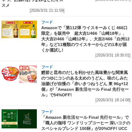
スメ
[2026/3/31 21:11:59]
フード
Amazonで「第112弾 ウイスキーみくじ 466口
限定」を販売中 超大吉1/466「山崎18年」、
大大吉2/466「山崎12年」、大吉2/466「白州12
年」など11種類のウイスキーからどの1本が届
くか運試し!
[2026/3/31 18:30:01]
フード
鰹節と昆布のだしを利かせた風味豊かな関東風
のつゆにコシのある太めのうどん、味のしみた
油揚げが自慢の「赤いきつねうどん 東 96g×12
個」が「Amazon 新生活セール Final 先行セー
ル」で54%OFF!
[2026/3/31 18:14:08]
フード
「Amazon 新生活セール Final 先行セール」で
「職人の珈琲 ワンドリップコーヒー 深いコクの
スペシャルブレンド 100杯」が20%OFF! UCC