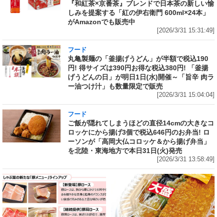
『和紅茶×京番茶』ブレンドで日本茶の新しい愉
しみを提案する「紅の伊右衛門 600ml×24本」
がAmazonでも販売中
[2026/3/31 15:31:49]
フード
丸亀製麺の「釜揚げうどん」が半額で税込190
円! 得サイズは390円お得な税込380円! 「釜揚
げうどんの日」が明日1日(水)開催～「旨辛 肉ラ
ー油つけ汁」も数量限定で販売
[2026/3/31 15:04:04]
フード
ご飯が隠れてしまうほどの直径14cmの大きなコ
ロッケにから揚げ3個で税込646円のお弁当! ロ
ーソンが「高岡大仏コロッケ＆から揚げ弁当」
を北陸・東海地方で本日31日(火)発売
[2026/3/31 13:58:49]