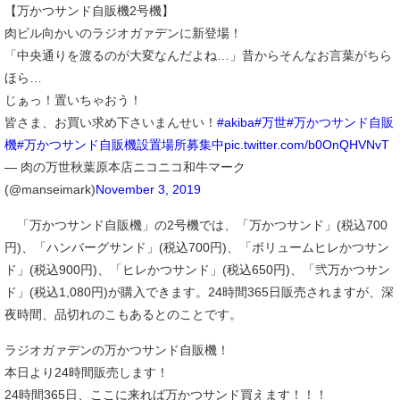
【万かつサンド自販機2号機】
肉ビル向かいのラジオガァデンに新登場！
「中央通りを渡るのが大変なんだよね…」昔からそんなお言葉がちら
ほら…
じぁっ！置いちゃおう！
皆さま、お買い求め下さいまんせい！
#akiba
#万世
#万かつサンド自販
機
#万かつサンド自販機設置場所募集中
pic.twitter.com/b0OnQHVNvT
— 肉の万世秋葉原本店ニコニコ和牛マーク
(@manseimark)
November 3, 2019
「万かつサンド自販機」の2号機では、「万かつサンド」(税込700
円)、「ハンバーグサンド」(税込700円)、「ボリュームヒレかつサン
ド」(税込900円)、「ヒレかつサンド」(税込650円)、「弐万かつサン
ド」(税込1,080円)が購入できます。24時間365日販売されますが、深
夜時間、品切れのこもあるとのことです。
ラジオガァデンの万かつサンド自販機！
本日より24時間販売します！
24時間365日、ここに来れば万かつサンド買えます！！！