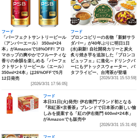
フード
フード
「パーフェクトサントリービール
ブロンコビリーの名物「新鮮サラ
〈アンバーエール〉 350ml×24
ダバー」が40年ぶりに明日1日
本」がAmazonで18%OFF! アロ
(水)刷新! 自社開発カリーと炭火
マホップの爽やかでフルーティな
炙り焼き芋を追加した「ブロンコ
香りの余韻を楽しめる「パーフェ
ビュッフェ」に進化～ドリンクバ
クトサントリービール〈エール〉
ーにもデトックスウォーター、バ
350ml×24本」は26%OFFで5月
タフライピー、台湾茶が登場
12日発売
[2026/3/31 15:53:59]
[2026/3/31 17:56:05]
フード
本日31日(火)発売! 伊右衛門ブランド初となる
『和紅茶×京番茶』ブレンドで日本茶の新しい愉
しみを提案する「紅の伊右衛門 600ml×24本」
がAmazonでも販売中
[2026/3/31 15:31:49]
フード