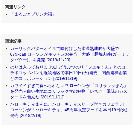
関連リンク
「まるごとプリン大福」
関連記事
ガーリックバターオイルで味付けした氷温熟成豚が大盛で
879kcal! ローソンがキッチンお弁当「大盛！豚焼肉丼(ガーリッ
クバター)」を発売 [2019/11/20]
のりは入っておりません! どうぶつのり「フエキくん」とのコ
ラボコッペパンを近畿地区で本日19日(火)発売～関西発祥企業
とのコラボレーション [2019/11/19]
カワイイすぎて食べられない!? ローソンが「コリラックまん」
を発売～白い生地にコリラックマの好物「いちご」風味のカス
タードを包んだ [2019/11/12]
ハローキティまんに、ハローキティスリーブ付きカフェラテ!
ローソンが「ハローキティ」45周年限定フードを本日19日(火)
発売 [2019/2/19]