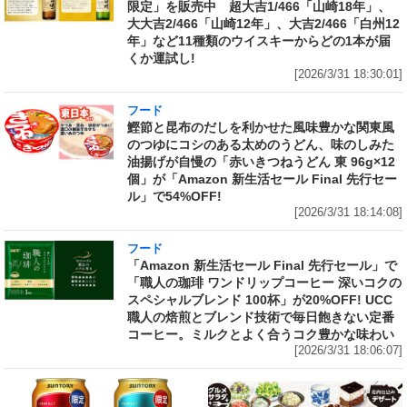
限定」を販売中 超大吉1/466「山崎18年」、
大大吉2/466「山崎12年」、大吉2/466「白州12
年」など11種類のウイスキーからどの1本が届
くか運試し!
[2026/3/31 18:30:01]
フード
鰹節と昆布のだしを利かせた風味豊かな関東風
のつゆにコシのある太めのうどん、味のしみた
油揚げが自慢の「赤いきつねうどん 東 96g×12
個」が「Amazon 新生活セール Final 先行セー
ル」で54%OFF!
[2026/3/31 18:14:08]
フード
「Amazon 新生活セール Final 先行セール」で
「職人の珈琲 ワンドリップコーヒー 深いコクの
スペシャルブレンド 100杯」が20%OFF! UCC
職人の焙煎とブレンド技術で毎日飽きない定番
コーヒー。ミルクとよく合うコク豊かな味わい
[2026/3/31 18:06:07]