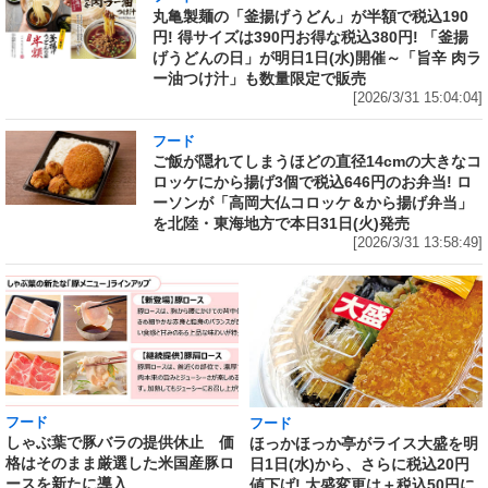
丸亀製麺の「釜揚げうどん」が半額で税込190
円! 得サイズは390円お得な税込380円! 「釜揚
げうどんの日」が明日1日(水)開催～「旨辛 肉ラ
ー油つけ汁」も数量限定で販売
[2026/3/31 15:04:04]
フード
ご飯が隠れてしまうほどの直径14cmの大きなコ
ロッケにから揚げ3個で税込646円のお弁当! ロ
ーソンが「高岡大仏コロッケ＆から揚げ弁当」
を北陸・東海地方で本日31日(火)発売
[2026/3/31 13:58:49]
フード
フード
しゃぶ葉で豚バラの提供休止 価
ほっかほっか亭がライス大盛を明
格はそのまま厳選した米国産豚ロ
日1日(水)から、さらに税込20円
ースを新たに導入
値下げ! 大盛変更は＋税込50円に