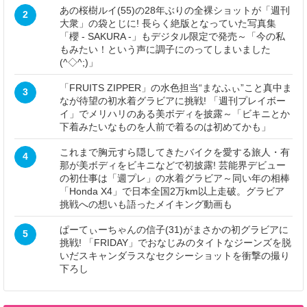
あの桜樹ルイ(55)の28年ぶりの全裸ショットが「週刊
2
大衆」の袋とじに! 長らく絶版となっていた写真集
「櫻 - SAKURA -」もデジタル限定で発売～「今の私
もみたい！という声に調子にのってしまいました
(^◇^;)」
「FRUITS ZIPPER」の水色担当“まなふぃ”こと真中ま
3
なが待望の初水着グラビアに挑戦! 「週刊プレイボー
イ」でメリハリのある美ボディを披露～「ビキニとか
下着みたいなものを人前で着るのは初めてかも」
これまで胸元すら隠してきたバイクを愛する旅人・有
4
那が美ボディをビキニなどで初披露! 芸能界デビュー
の初仕事は「週プレ」の水着グラビア～同い年の相棒
「Honda X4」で日本全国2万km以上走破。グラビア
挑戦への想いも語ったメイキング動画も
ぱーてぃーちゃんの信子(31)がまさかの初グラビアに
5
挑戦! 「FRIDAY」でおなじみのタイトなジーンズを脱
いだスキャンダラスなセクシーショットを衝撃の撮り
下ろし