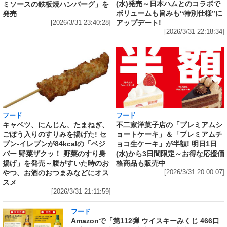
(水)発売～日本ハムとのコラボで
ミソースの鉄板焼ハンバーグ」を
ボリュームも旨みも“特別仕様”に
発売
アップデート!
[2026/3/31 23:40:28]
[2026/3/31 22:18:34]
フード
フード
キャベツ、にんじん、たまねぎ、
不二家洋菓子店の「プレミアムシ
ごぼう入りのすりみを揚げた! セ
ョートケーキ」＆「プレミアムチ
ブン‐イレブンが84kcalの「ベジ
ョコ生ケーキ」が半額! 明日1日
バー 野菜ザクッ！ 野菜のすり身
(水)から3日間限定～お得な応援価
揚げ」を発売～腹がすいた時のお
格商品も販売中
やつ、お酒のおつまみなどにオス
[2026/3/31 20:00:07]
スメ
[2026/3/31 21:11:59]
フード
Amazonで「第112弾 ウイスキーみくじ 466口