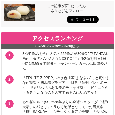
この記事が面白かったら
ネタとぴをフォロー
アクセスランキング
2026-08-07
～
2026-08-08
集計分
8KVR作品を含む人気の222作品が30%OFF! FANZA動
1
画が「春のパンツまつり30％OFF」第2弾を明日1日
(水)朝9:59まで開催～キャンペーンガールは田野憂さ
ん
「FRUITS ZIPPER」の水色担当“まなふぃ”こと真中ま
2
なが待望の初水着グラビアに挑戦! 「週刊プレイボー
イ」でメリハリのある美ボディを披露～「ビキニとか
下着みたいなものを人前で着るのは初めてかも」
あの桜樹ルイ(55)の28年ぶりの全裸ショットが「週刊
3
大衆」の袋とじに! 長らく絶版となっていた写真集
「櫻 - SAKURA -」もデジタル限定で発売～「今の私