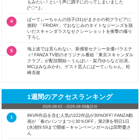
もみたい！という声に調子にのってしまいました
(^◇^;)」
ぱーてぃーちゃんの信子(31)がまさかの初グラビアに
4
挑戦! 「FRIDAY」でおなじみのタイトなジーンズを脱
いだスキャンダラスなセクシーショットを衝撃の撮り
下ろし
地上波では見られない、新感覚セクシー女優バラエテ
5
ィ! FANZA TV初のオリジナル番組「東京スキャンダル
クラブ」が配信開始～うんぱい・架乃ゆらなど出演。
MCはみなみかわ、ゲスト芸人にぱーてぃちゃん、松
崎克俊
1週間のアクセスランキング
2026-08-01
～
2026-08-08
集計分
8KVR作品を含む人気の222作品が30%OFF! FANZA動
1
画が「春のパンツまつり30％OFF」第2弾を明日1日
(水)朝9:59まで開催～キャンペーンガールは田野憂さ
ん