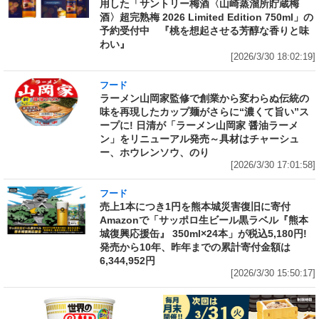
用した「サントリー梅酒〈山崎蒸溜所貯蔵梅
酒〉超完熟梅 2026 Limited Edition 750ml」の
予約受付中 『桃を想起させる芳醇な香りと味
わい』
[2026/3/30 18:02:19]
フード
ラーメン山岡家監修で創業から変わらぬ伝統の
味を再現したカップ麺がさらに“濃くて旨い”ス
ープに! 日清が「ラーメン山岡家 醤油ラーメ
ン」をリニューアル発売～具材はチャーシュ
ー、ホウレンソウ、のり
[2026/3/30 17:01:58]
フード
売上1本につき1円を熊本城災害復旧に寄付
Amazonで「サッポロ生ビール黒ラベル『熊本
城復興応援缶』 350ml×24本」が税込5,180円!
発売から10年、昨年までの累計寄付金額は
6,344,952円
[2026/3/30 15:50:17]