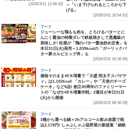
[2026/3/31 12:49:33]
～「いま下げられるところから下
げる」
[2026/3/31 10:54:52]
フード
ジューシーな鶏もも肉を、とろけるバターとに
んにく醤油の特製ダレで鉄板焼きして悪魔級の
美味しさ! 松屋が「鶏のバター醤油炒め定食」を
本日31日(火)発売～1,039kcalの「ガーリックバ
ター豚カルビエッグ丼」も
[2026/3/31 10:26:05]
フード
価格そのまま45％増量で「大盛 明太子スパゲテ
ィ」は1,102kcal! 「カレー」や「天使のチーズ
ケーキ」など6品! 創立45周年のファミリーマー
トの「なぜか45％増量作戦」2週目が本日31日
(火)から開催
[2026/3/31 09:30:29]
フード
3種から選べる鍋＋2hアルコール飲み放題で税
込2,178円! しゃぶしゃぶ温野菜の新提案「鍋飲