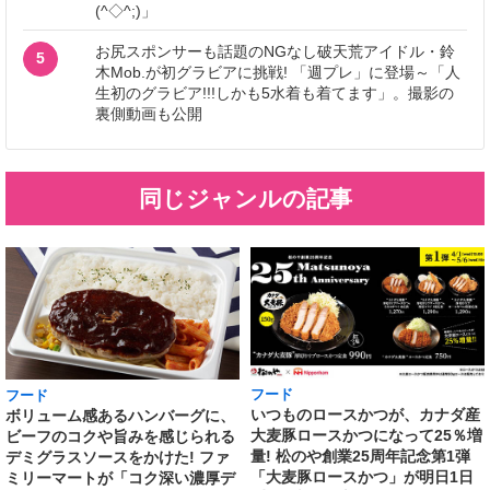
(^◇^;)」
お尻スポンサーも話題のNGなし破天荒アイドル・鈴
5
木Mob.が初グラビアに挑戦! 「週プレ」に登場～「人
生初のグラビア!!!しかも5水着も着てます」。撮影の
裏側動画も公開
同じジャンルの記事
フード
フード
いつものロースかつが、カナダ産
ボリューム感あるハンバーグに、
大麦豚ロースかつになって25％増
ビーフのコクや旨みを感じられる
量! 松のや創業25周年記念第1弾
デミグラスソースをかけた! ファ
「大麦豚ロースかつ」が明日1日
ミリーマートが「コク深い濃厚デ