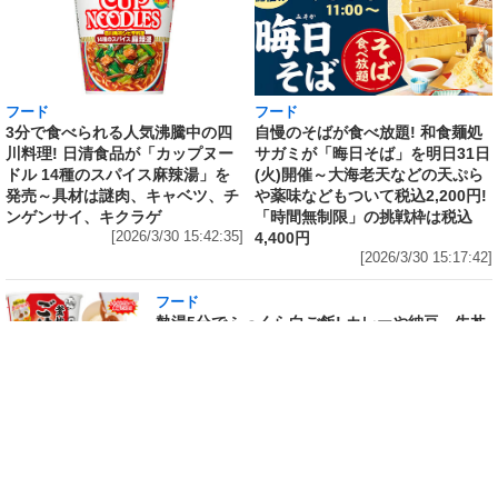
フード
フード
3分で食べられる人気沸騰中の四
自慢のそばが食べ放題! 和食麺処
川料理! 日清食品が「カップヌー
サガミが「晦日そば」を明日31日
ドル 14種のスパイス麻辣湯」を
(火)開催～大海老天などの天ぷら
発売～具材は謎肉、キャベツ、チ
や薬味などもついて税込2,200円!
ンゲンサイ、キクラゲ
「時間無制限」の挑戦枠は税込
[2026/3/30 15:42:35]
4,400円
[2026/3/30 15:17:42]
フード
熱湯5分でふっくら白ご飯! カレーや納豆、牛丼
の具も余裕で入ってお皿いらずの新提案! 「日清
ふっくら釜炊き ごはん」が本日30日(月)発売～
常温で1年保存可能。電子レンジがないオフィス
やアウトドアでも活用できる!
[2026/3/30 14:17:14]
フード
ラフテーやソーキそば、サーターアンダギーな