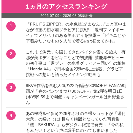
1ヵ月のアクセスランキング
2026-07-09
～
2026-08-08
集計分
「FRUITS ZIPPER」の水色担当“まなふぃ”こと真中ま
1
なが待望の初水着グラビアに挑戦! 「週刊プレイボー
イ」でメリハリのある美ボディを披露～「ビキニとか
下着みたいなものを人前で着るのは初めてかも」
これまで胸元すら隠してきたバイクを愛する旅人・有
2
那が美ボディをビキニなどで初披露! 芸能界デビュー
の初仕事は「週プレ」の水着グラビア～同い年の相棒
「Honda X4」で日本全国2万km以上走破。グラビア
挑戦への想いも語ったメイキング動画も
8KVR作品を含む人気の222作品が30%OFF! FANZA動
3
画が「春のパンツまつり30％OFF」第2弾を明日1日
(水)朝9:59まで開催～キャンペーンガールは田野憂さ
ん
あの桜樹ルイ(55)の28年ぶりの全裸ショットが「週刊
4
大衆」の袋とじに! 長らく絶版となっていた写真集
「櫻 - SAKURA -」もデジタル限定で発売～「今の私
もみたい！という声に調子にのってしまいました