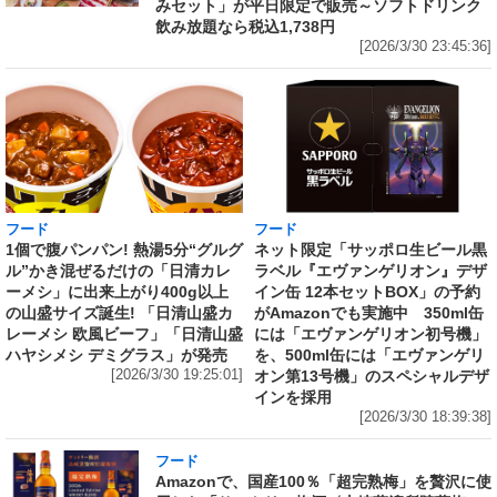
みセット」が平日限定で販売～ソフトドリンク
飲み放題なら税込1,738円
[2026/3/30 23:45:36]
フード
フード
1個で腹パンパン! 熱湯5分“グルグ
ネット限定「サッポロ生ビール黒
ル”かき混ぜるだけの「日清カレ
ラベル『エヴァンゲリオン』デザ
ーメシ」に出来上がり400g以上
イン缶 12本セットBOX」の予約
の山盛サイズ誕生! 「日清山盛カ
がAmazonでも実施中 350ml缶
レーメシ 欧風ビーフ」「日清山盛
には「エヴァンゲリオン初号機」
ハヤシメシ デミグラス」が発売
を、500ml缶には「エヴァンゲリ
[2026/3/30 19:25:01]
オン第13号機」のスペシャルデザ
インを採用
[2026/3/30 18:39:38]
フード
Amazonで、国産100％「超完熟梅」を贅沢に使