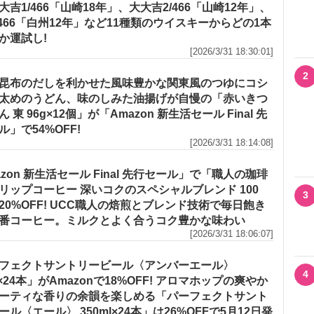
大吉1/466「山崎18年」、大大吉2/466「山崎12年」、
/466「白州12年」など11種類のウイスキーからどの1本
か運試し!
[2026/3/31 18:30:01]
2
昆布のだしを利かせた風味豊かな関東風のつゆにコシ
太めのうどん、味のしみた油揚げが自慢の「赤いきつ
 東 96g×12個」が「Amazon 新生活セール Final 先
ル」で54%OFF!
[2026/3/31 18:14:08]
azon 新生活セール Final 先行セール」で「職人の珈琲
リップコーヒー 深いコクのスペシャルブレンド 100
3
20%OFF! UCC職人の焙煎とブレンド技術で毎日飽き
番コーヒー。ミルクとよく合うコク豊かな味わい
[2026/3/31 18:06:07]
フェクトサントリービール〈アンバーエール〉
4
l×24本」がAmazonで18%OFF! アロマホップの爽やか
ーティな香りの余韻を楽しめる「パーフェクトサント
ール〈エール〉 350ml×24本」は26%OFFで5月12日発