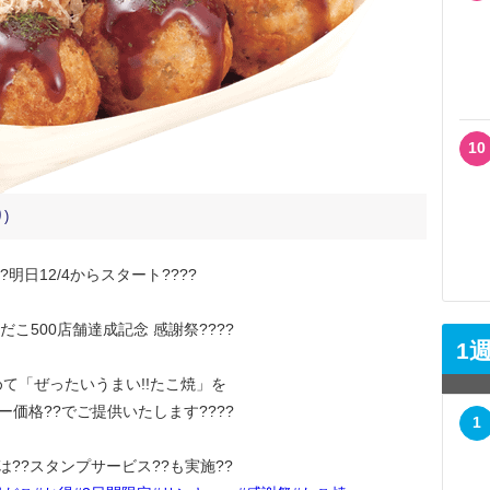
10
)
??明日12/4からスタート????
銀だこ500店舗達成記念 感謝祭????
1
て「ぜったいうまい!!たこ焼」を
ー価格??でご提供いたします????
1
は??スタンプサービス??も実施??