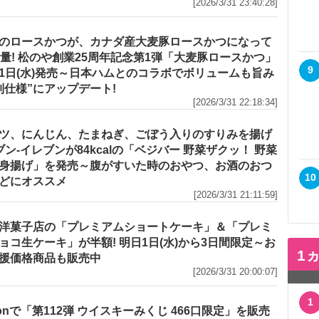
[2026/3/31 23:40:28]
のロースかつが、カナダ産大麦豚ロースかつになって
増量! 松のや創業25周年記念第1弾「大麦豚ロースかつ」
9
1日(水)発売～日本ハムとのコラボでボリュームも旨み
別仕様”にアップデート!
[2026/3/31 22:18:34]
ツ、にんじん、たまねぎ、ごぼう入りのすりみを揚げ
セブン‐イレブンが84kcalの「ベジバー 野菜ザクッ！ 野菜
身揚げ」を発売～腹がすいた時のおやつ、お酒のおつ
10
どにオススメ
[2026/3/31 21:11:59]
洋菓子店の「プレミアムショートケーキ」＆「プレミ
ョコ生ケーキ」が半額! 明日1日(水)から3日間限定～お
1
援価格商品も販売中
[2026/3/31 20:00:07]
1
zonで「第112弾 ウイスキーみくじ 466口限定」を販売