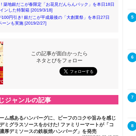
! 築地銀だこが春限定「お花見だんらんパック」を本日18日
た特製箱 [2019/3/18]
5
)が100円引き! 銀だこが平成最後の「大創業祭」を本日27日
も実施 [2019/2/27]
この記事が面白かったら
6
ネタとぴをフォロー
7
じジャンルの記事
ーム感あるハンバーグに、ビーフのコクや旨みを感じ
デミグラスソースをかけた! ファミリーマートが「コ
8
濃厚デミソースの鉄板焼ハンバーグ」を発売