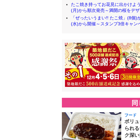
たこ焼き持ってお花見に出かけよう
(月)から順次発売～満開の桜をデザインし
「ぜったいうまい!! たこ焼」(8個
(水)から開催～スタンプ3倍キャンペーン
同
フード
ボリュ
られる
ク深い