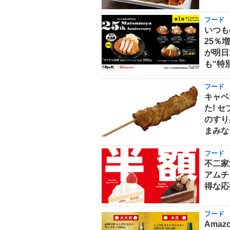
フード
いつも
25％
が明日
も“特
フード
キャベ
た! 
のすり
まみな
フード
不二家
アムチ
得な応
フード
Ama