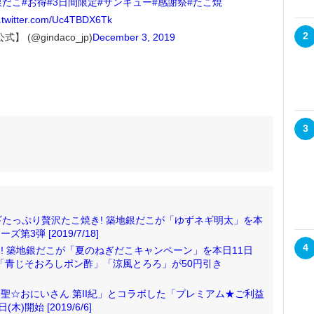
銀だこ
#お得
#3日間限定
#サンキュー
#感謝祭
#たこ焼
c.twitter.com/Uc4TBDX6Tk
2
 (@gindaco_jp)
December 3, 2019
3
たっぷり贅沢たこ焼き! 築地銀だこが「ゆずネギ明太」を本
3弾 [2019/7/18]
4
き! 築地銀だこが「夏のねぎだこキャンペーン」を本日11日
」「青じそおろしポン酢」「涼風とろろ」が50円引き
が「聖☆おにいさん 第II紀」とコラボした「プレミアム★ご利益
開始 [2019/6/6]