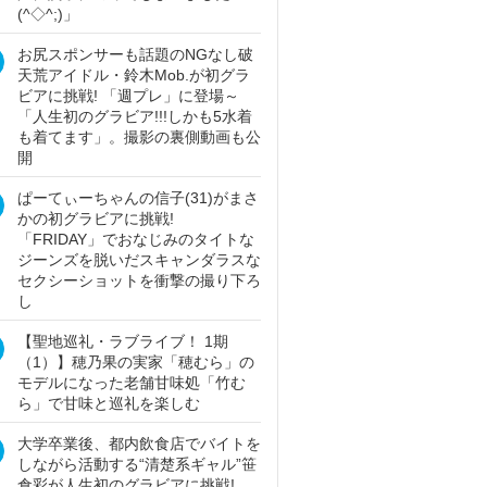
(^◇^;)」
お尻スポンサーも話題のNGなし破
天荒アイドル・鈴木Mob.が初グラ
ビアに挑戦! 「週プレ」に登場～
「人生初のグラビア!!!しかも5水着
も着てます」。撮影の裏側動画も公
開
ぱーてぃーちゃんの信子(31)がまさ
かの初グラビアに挑戦!
「FRIDAY」でおなじみのタイトな
ジーンズを脱いだスキャンダラスな
セクシーショットを衝撃の撮り下ろ
し
【聖地巡礼・ラブライブ！ 1期
（1）】穂乃果の実家「穂むら」の
モデルになった老舗甘味処「竹む
ら」で甘味と巡礼を楽しむ
大学卒業後、都内飲食店でバイトを
しながら活動する“清楚系ギャル”笹
倉彩が人生初のグラビアに挑戦!