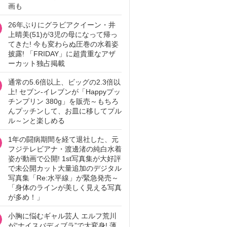
画も
26年ぶりにグラビアクイーン・井
上晴美(51)が3児の母になって帰っ
てきた! 今も変わらぬ圧巻の水着姿
披露! 「FRIDAY」に超貴重なアザ
ーカット独占掲載
通常の5.6倍以上、ビッグの2.3倍以
上! セブン‐イレブンが「Happyプッ
チンプリン 380g」を販売～もちろ
んプッチンして、お皿に移してプル
ル～ンと楽しめる
1年の闘病期間を経て退社した、元
フジテレビアナ・渡邊渚の純白水着
姿が動画で公開! 1st写真集が大好評
で未公開カット大量追加のデジタル
写真集「Re:水平線」が緊急発売～
「身体のラインが美しく見える写真
が多め！」
小胸に悩むギャル芸人 エルフ荒川
が“ナイスバディブラ”で大変身! 薄