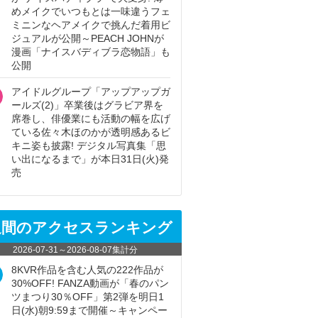
めメイクでいつもとは一味違うフェ
ミニンなヘアメイクで挑んだ着用ビ
ジュアルが公開～PEACH JOHNが
漫画「ナイスバディブラ恋物語」も
公開
アイドルグループ「アップアップガ
ールズ(2)」卒業後はグラビア界を
席巻し、俳優業にも活動の幅を広げ
ている佐々木ほのかが透明感あるビ
キニ姿も披露! デジタル写真集「思
い出になるまで」が本日31日(火)発
売
週間のアクセスランキング
2026-07-31
～
2026-08-07
集計分
8KVR作品を含む人気の222作品が
30%OFF! FANZA動画が「春のパン
ツまつり30％OFF」第2弾を明日1
日(水)朝9:59まで開催～キャンペー