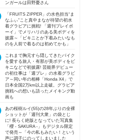
ンガールは田野憂さん
「FRUITS ZIPPER」の水色担当“ま
なふぃ”こと真中まなが待望の初水
着グラビアに挑戦! 「週刊プレイボ
ーイ」でメリハリのある美ボディを
披露～「ビキニとか下着みたいなも
のを人前で着るのは初めてかも」
これまで胸元すら隠してきたバイク
を愛する旅人・有那が美ボディをビ
キニなどで初披露! 芸能界デビュー
の初仕事は「週プレ」の水着グラビ
ア～同い年の相棒「Honda X4」で
日本全国2万km以上走破。グラビア
挑戦への想いも語ったメイキング動
画も
あの桜樹ルイ(55)の28年ぶりの全裸
ショットが「週刊大衆」の袋とじ
に! 長らく絶版となっていた写真集
「櫻 - SAKURA -」もデジタル限定
で発売～「今の私もみたい！という
声に調子にのってしまいました