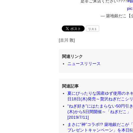
是非ご来店ください????
#
pi
— 築地銀だこ【公式】
リスト
[古川 敦]
関連リンク
ニュースリリース
関連記事
夏にぴったりな国産ゆず使用のネギ
日18日(木)発売～贅沢ねぎだこシリーズ第
“ねぎ好き”にはたまらない50円引
(木)から5日間開催～「ねぎだこ
[2019/7/11]
まさに“神”コラボ!? 築地銀だこ
プレゼントキャンペーン」を本日6日(木)