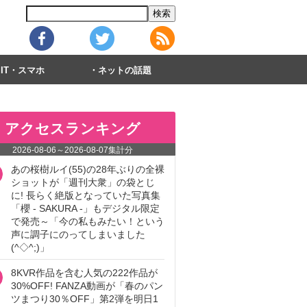
IT・スマホ
ネットの話題
アクセスランキング
2026-08-06
～
2026-08-07
集計分
あの桜樹ルイ(55)の28年ぶりの全裸
ショットが「週刊大衆」の袋とじ
に! 長らく絶版となっていた写真集
「櫻 - SAKURA -」もデジタル限定
で発売～「今の私もみたい！という
声に調子にのってしまいました
(^◇^;)」
8KVR作品を含む人気の222作品が
30%OFF! FANZA動画が「春のパン
ツまつり30％OFF」第2弾を明日1