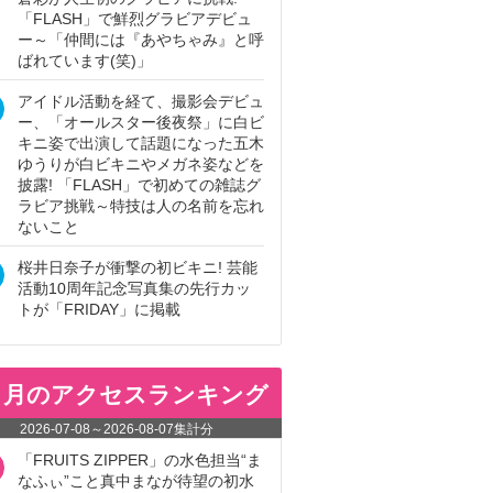
「FLASH」で鮮烈グラビアデビュ
ー～「仲間には『あやちゃみ』と呼
ばれています(笑)」
アイドル活動を経て、撮影会デビュ
ー、「オールスター後夜祭」に白ビ
キニ姿で出演して話題になった五木
ゆうりが白ビキニやメガネ姿などを
披露! 「FLASH」で初めての雑誌グ
ラビア挑戦～特技は人の名前を忘れ
ないこと
桜井日奈子が衝撃の初ビキニ! 芸能
活動10周年記念写真集の先行カッ
トが「FRIDAY」に掲載
ヵ月のアクセスランキング
2026-07-08
～
2026-08-07
集計分
「FRUITS ZIPPER」の水色担当“ま
なふぃ”こと真中まなが待望の初水