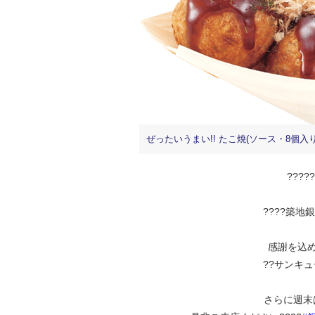
ぜったいうまい!! たこ焼(ソース・8個入り
????
????築地
感謝を込め
??サンキュ
さらに週末