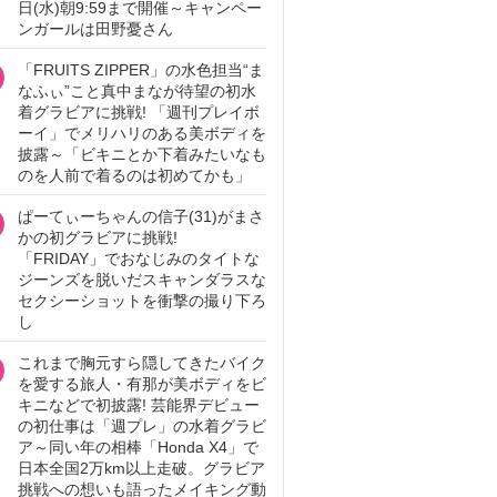
日(水)朝9:59まで開催～キャンペー
ンガールは田野憂さん
「FRUITS ZIPPER」の水色担当“ま
なふぃ”こと真中まなが待望の初水
着グラビアに挑戦! 「週刊プレイボ
ーイ」でメリハリのある美ボディを
披露～「ビキニとか下着みたいなも
のを人前で着るのは初めてかも」
ぱーてぃーちゃんの信子(31)がまさ
かの初グラビアに挑戦!
「FRIDAY」でおなじみのタイトな
ジーンズを脱いだスキャンダラスな
セクシーショットを衝撃の撮り下ろ
し
これまで胸元すら隠してきたバイク
を愛する旅人・有那が美ボディをビ
キニなどで初披露! 芸能界デビュー
の初仕事は「週プレ」の水着グラビ
ア～同い年の相棒「Honda X4」で
日本全国2万km以上走破。グラビア
挑戦への想いも語ったメイキング動