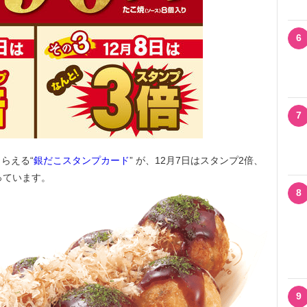
6
7
らえる“
銀だこスタンプカード
” が、12月7日はスタンプ2倍、
っています。
8
9