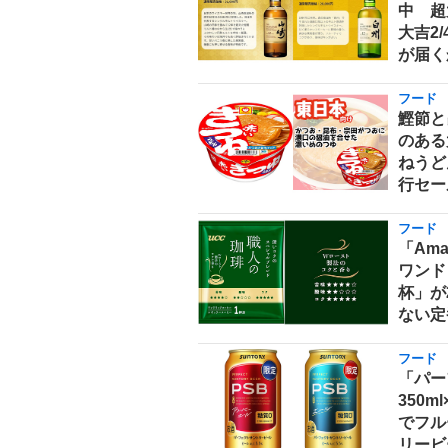
中 超
大吉2
が届く
フード
鰹節と
のある
ねうどん
行セー
フード
「Am
ワンド
杯」が
ない定
フード
「パー
350m
でフル
リービ