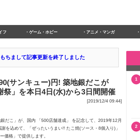
イフ
ゲーム・ホビー
アニメ・マンガ
1日をもちまして記事更新を終了しました
1
0(サンキュー)円! 築地銀だこが
謝祭」を本日4日(水)から3日間開催
[2019/12/4 09:44]
こ」が、国内 「500店舗達成」 を記念して、2019年12月
2
ら感謝を込めて、「ぜったいうまい!! たこ焼(ソース・8個入り)」
キュー価格」で提供します。