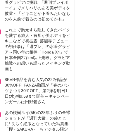
着グラビアに挑戦! 「週刊プレイボ
ーイ」でメリハリのある美ボディを
披露～「ビキニとか下着みたいなも
のを人前で着るのは初めてかも」
これまで胸元すら隠してきたバイク
を愛する旅人・有那が美ボディをビ
キニなどで初披露! 芸能界デビュー
の初仕事は「週プレ」の水着グラビ
ア～同い年の相棒「Honda X4」で
日本全国2万km以上走破。グラビア
挑戦への想いも語ったメイキング動
画も
8KVR作品を含む人気の222作品が
30%OFF! FANZA動画が「春のパン
ツまつり30％OFF」第2弾を明日1
日(水)朝9:59まで開催～キャンペー
ンガールは田野憂さん
あの桜樹ルイ(55)の28年ぶりの全裸
ショットが「週刊大衆」の袋とじ
に! 長らく絶版となっていた写真集
「櫻 - SAKURA -」もデジタル限定