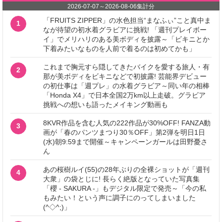
2026-07-07
～
2026-08-06
集計分
「FRUITS ZIPPER」の水色担当“まなふぃ”こと真中ま
1
なが待望の初水着グラビアに挑戦! 「週刊プレイボー
イ」でメリハリのある美ボディを披露～「ビキニとか
下着みたいなものを人前で着るのは初めてかも」
これまで胸元すら隠してきたバイクを愛する旅人・有
2
那が美ボディをビキニなどで初披露! 芸能界デビュー
の初仕事は「週プレ」の水着グラビア～同い年の相棒
「Honda X4」で日本全国2万km以上走破。グラビア
挑戦への想いも語ったメイキング動画も
8KVR作品を含む人気の222作品が30%OFF! FANZA動
3
画が「春のパンツまつり30％OFF」第2弾を明日1日
(水)朝9:59まで開催～キャンペーンガールは田野憂さ
ん
あの桜樹ルイ(55)の28年ぶりの全裸ショットが「週刊
4
大衆」の袋とじに! 長らく絶版となっていた写真集
「櫻 - SAKURA -」もデジタル限定で発売～「今の私
もみたい！という声に調子にのってしまいました
(^◇^;)」