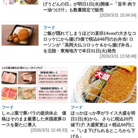
げうどんの日」が明日1日(水)開催～「旨辛 肉ラ
ー油つけ汁」も数量限定で販売
[2026/3/31 15:04:04]
フード
ご飯が隠れてしまうほどの直径14cmの大きなコ
ロッケにから揚げ3個で税込646円のお弁当! ロ
ーソンが「高岡大仏コロッケ＆から揚げ弁当」
を北陸・東海地方で本日31日(火)発売
[2026/3/31 13:58:49]
フード
フード
しゃぶ葉で豚バラの提供休止 価
ほっかほっか亭がライス大盛を明
格はそのまま厳選した米国産豚ロ
日1日(水)から、さらに税込20円
ースを新たに導入
値下げ! 大盛変更は＋税込50円に
[2026/3/31 12:49:33]
～「いま下げられるところから下
げる」