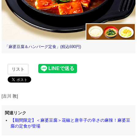
「麻婆豆腐＆ハンバーグ定食」(税込690円)
リスト
[古川 敦]
関連リンク
【期間限定】＜麻婆豆腐＞花椒と唐辛子の辛さの麻辣！麻婆豆
腐の定食が登場