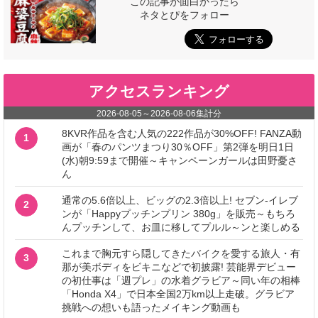
この記事が面白かったら
ネタとぴをフォロー
アクセスランキング
2026-08-05
～
2026-08-06
集計分
8KVR作品を含む人気の222作品が30%OFF! FANZA動
1
画が「春のパンツまつり30％OFF」第2弾を明日1日
(水)朝9:59まで開催～キャンペーンガールは田野憂さ
ん
通常の5.6倍以上、ビッグの2.3倍以上! セブン‐イレブ
2
ンが「Happyプッチンプリン 380g」を販売～もちろ
んプッチンして、お皿に移してプルル～ンと楽しめる
これまで胸元すら隠してきたバイクを愛する旅人・有
3
那が美ボディをビキニなどで初披露! 芸能界デビュー
の初仕事は「週プレ」の水着グラビア～同い年の相棒
「Honda X4」で日本全国2万km以上走破。グラビア
挑戦への想いも語ったメイキング動画も