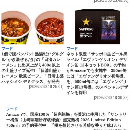
[2026/3/30 23:45:36]
フード
フード
1個で腹パンパン! 熱湯5分“グルグ
ネット限定「サッポロ生ビール黒
ル”かき混ぜるだけの「日清カレ
ラベル『エヴァンゲリオン』デザ
ーメシ」に出来上がり400g以上
イン缶 12本セットBOX」の予約
の山盛サイズ誕生! 「日清山盛カ
がAmazonでも実施中 350ml缶
レーメシ 欧風ビーフ」「日清山盛
には「エヴァンゲリオン初号機」
ハヤシメシ デミグラス」が発売
を、500ml缶には「エヴァンゲリ
[2026/3/30 19:25:01]
オン第13号機」のスペシャルデザ
インを採用
[2026/3/30 18:39:38]
フード
Amazonで、国産100％「超完熟梅」を贅沢に使
用した「サントリー梅酒〈山崎蒸溜所貯蔵梅
酒〉超完熟梅 2026 Limited Edition 750ml」の