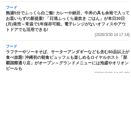
フード
フード
3分で食べられる人気沸騰中の四
自慢のそばが食べ放題! 和食麺処
川料理! 日清食品が「カップヌー
サガミが「晦日そば」を明日31日
ドル 14種のスパイス麻辣湯」を
(火)開催～大海老天などの天ぷら
発売～具材は謎肉、キャベツ、チ
や薬味などもついて税込2,200円!
ンゲンサイ、キクラゲ
「時間無制限」の挑戦枠は税込
[2026/3/30 15:42:35]
4,400円
[2026/3/30 15:17:42]
フード
熱湯5分でふっくら白ご飯! カレーや納豆、牛丼
の具も余裕で入ってお皿いらずの新提案! 「日清
ふっくら釜炊き ごはん」が本日30日(月)発売～
常温で1年保存可能。電子レンジがないオフィス
やアウトドアでも活用できる!
[2026/3/30 14:17:14]
フード
ラフテーやソーキそば、サーターアンダギーな
ども含む80品以上が食べ放題! 沖縄初の朝食ビ
ュッフェも楽しめるロイヤルホスト「那覇国際