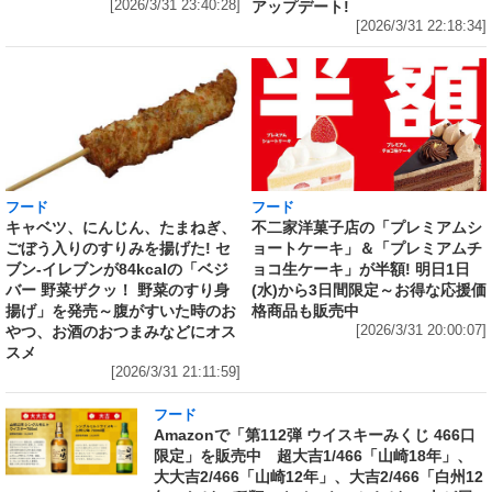
アップデート!
[2026/3/31 23:40:28]
[2026/3/31 22:18:34]
フード
フード
キャベツ、にんじん、たまねぎ、
不二家洋菓子店の「プレミアムシ
ごぼう入りのすりみを揚げた! セ
ョートケーキ」＆「プレミアムチ
ブン‐イレブンが84kcalの「ベジ
ョコ生ケーキ」が半額! 明日1日
バー 野菜ザクッ！ 野菜のすり身
(水)から3日間限定～お得な応援価
揚げ」を発売～腹がすいた時のお
格商品も販売中
やつ、お酒のおつまみなどにオス
[2026/3/31 20:00:07]
スメ
[2026/3/31 21:11:59]
フード
Amazonで「第112弾 ウイスキーみくじ 466口
限定」を販売中 超大吉1/466「山崎18年」、
大大吉2/466「山崎12年」、大吉2/466「白州12