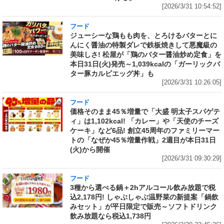
[2026/3/31 10:54:52]
フード
ジューシーな鶏もも肉を、とろけるバターとに
んにく醤油の特製ダレで鉄板焼きして悪魔級の
美味しさ! 松屋が「鶏のバター醤油炒め定食」を
本日31日(火)発売～1,039kcalの「ガーリックバ
ター豚カルビエッグ丼」も
[2026/3/31 10:26:05]
フード
価格そのまま45％増量で「大盛 明太子スパゲテ
ィ」は1,102kcal! 「カレー」や「天使のチーズ
ケーキ」など6品! 創立45周年のファミリーマー
トの「なぜか45％増量作戦」2週目が本日31日
(火)から開催
[2026/3/31 09:30:29]
フード
3種から選べる鍋＋2hアルコール飲み放題で税
込2,178円! しゃぶしゃぶ温野菜の新提案「鍋飲
みセット」が平日限定で販売～ソフトドリンク
飲み放題なら税込1,738円