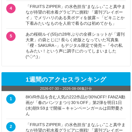
「FRUITS ZIPPER」の水色担当“まなふぃ”こと真中ま
4
なが待望の初水着グラビアに挑戦! 「週刊プレイボー
イ」でメリハリのある美ボディを披露～「ビキニとか
下着みたいなものを人前で着るのは初めてかも」
あの桜樹ルイ(55)の28年ぶりの全裸ショットが「週刊
5
大衆」の袋とじに! 長らく絶版となっていた写真集
「櫻 - SAKURA -」もデジタル限定で発売～「今の私
もみたい！という声に調子にのってしまいました
(^◇^;)」
1週間のアクセスランキング
2026-07-30
～
2026-08-06
集計分
8KVR作品を含む人気の222作品が30%OFF! FANZA動
1
画が「春のパンツまつり30％OFF」第2弾を明日1日
(水)朝9:59まで開催～キャンペーンガールは田野憂さ
ん
「FRUITS ZIPPER」の水色担当“まなふぃ”こと真中ま
2
なが待望の初水着グラビアに挑戦! 「週刊プレイボー