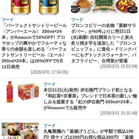
フード
フード
「パーフェクトサントリービール
ブロンコビリーの名物「新鮮サラ
〈アンバーエール〉 350ml×24
ダバー」が40年ぶりに明日1日
本」がAmazonで18%OFF! アロ
(水)刷新! 自社開発カリーと炭火
マホップの爽やかでフルーティな
炙り焼き芋を追加した「ブロンコ
香りの余韻を楽しめる「パーフェ
ビュッフェ」に進化～ドリンクバ
クトサントリービール〈エール〉
ーにもデトックスウォーター、バ
350ml×24本」は26%OFFで5月
タフライピー、台湾茶が登場
12日発売
[2026/3/31 15:53:59]
[2026/3/31 17:56:05]
フード
本日31日(火)発売! 伊右衛門ブランド初となる
『和紅茶×京番茶』ブレンドで日本茶の新しい愉
しみを提案する「紅の伊右衛門 600ml×24本」
がAmazonでも販売中
[2026/3/31 15:31:49]
フード
丸亀製麺の「釜揚げうどん」が半額で税込190
円! 得サイズは390円お得な税込380円! 「釜揚