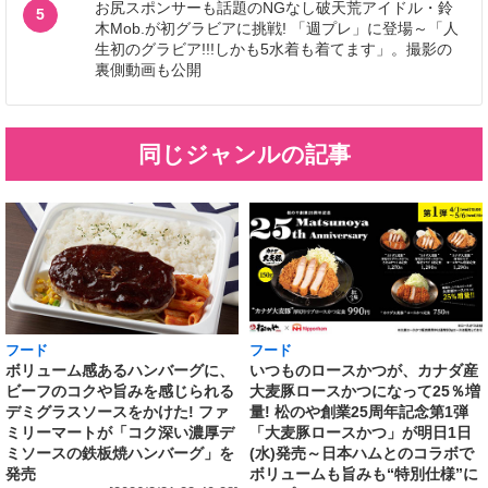
お尻スポンサーも話題のNGなし破天荒アイドル・鈴
5
木Mob.が初グラビアに挑戦! 「週プレ」に登場～「人
生初のグラビア!!!しかも5水着も着てます」。撮影の
裏側動画も公開
同じジャンルの記事
フード
フード
いつものロースかつが、カナダ産
ボリューム感あるハンバーグに、
大麦豚ロースかつになって25％増
ビーフのコクや旨みを感じられる
量! 松のや創業25周年記念第1弾
デミグラスソースをかけた! ファ
「大麦豚ロースかつ」が明日1日
ミリーマートが「コク深い濃厚デ
(水)発売～日本ハムとのコラボで
ミソースの鉄板焼ハンバーグ」を
ボリュームも旨みも“特別仕様”に
発売