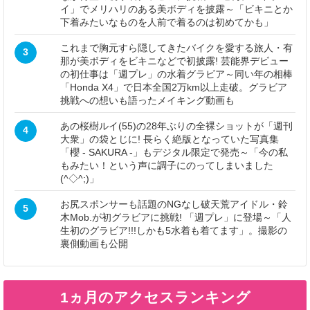
イ」でメリハリのある美ボディを披露～「ビキニとか
下着みたいなものを人前で着るのは初めてかも」
これまで胸元すら隠してきたバイクを愛する旅人・有
3
那が美ボディをビキニなどで初披露! 芸能界デビュー
の初仕事は「週プレ」の水着グラビア～同い年の相棒
「Honda X4」で日本全国2万km以上走破。グラビア
挑戦への想いも語ったメイキング動画も
あの桜樹ルイ(55)の28年ぶりの全裸ショットが「週刊
4
大衆」の袋とじに! 長らく絶版となっていた写真集
「櫻 - SAKURA -」もデジタル限定で発売～「今の私
もみたい！という声に調子にのってしまいました
(^◇^;)」
お尻スポンサーも話題のNGなし破天荒アイドル・鈴
5
木Mob.が初グラビアに挑戦! 「週プレ」に登場～「人
生初のグラビア!!!しかも5水着も着てます」。撮影の
裏側動画も公開
1ヵ月のアクセスランキング