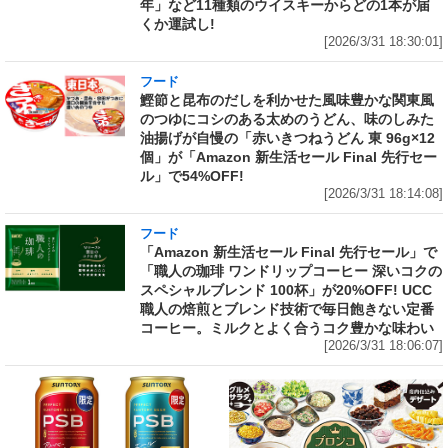
年」など11種類のウイスキーからどの1本が届
くか運試し!
[2026/3/31 18:30:01]
フード
鰹節と昆布のだしを利かせた風味豊かな関東風
のつゆにコシのある太めのうどん、味のしみた
油揚げが自慢の「赤いきつねうどん 東 96g×12
個」が「Amazon 新生活セール Final 先行セー
ル」で54%OFF!
[2026/3/31 18:14:08]
フード
「Amazon 新生活セール Final 先行セール」で
「職人の珈琲 ワンドリップコーヒー 深いコクの
スペシャルブレンド 100杯」が20%OFF! UCC
職人の焙煎とブレンド技術で毎日飽きない定番
コーヒー。ミルクとよく合うコク豊かな味わい
[2026/3/31 18:06:07]