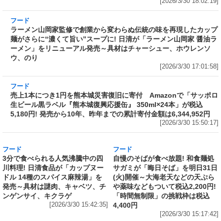
予約受付中 『桃を想起させる芳醇な香りと味
わい』
[2026/3/30 18:02:19]
フード
ラーメン山岡家監修で創業から変わらぬ伝統の
味を再現したカップ麺がさらに“濃くて旨い”ス
ープに! 日清が「ラーメン山岡家 醤油ラーメ
ン」をリニューアル発売～具材はチャーシュ
ー、ホウレンソウ、のり
[2026/3/30 17:01:58]
フード
売上1本につき1円を熊本城災害復旧に寄付
Amazonで「サッポロ生ビール黒ラベル『熊本
城復興応援缶』 350ml×24本」が税込5,180円!
発売から10年、昨年までの累計寄付金額は
6,344,952円
[2026/3/30 15:50:17]