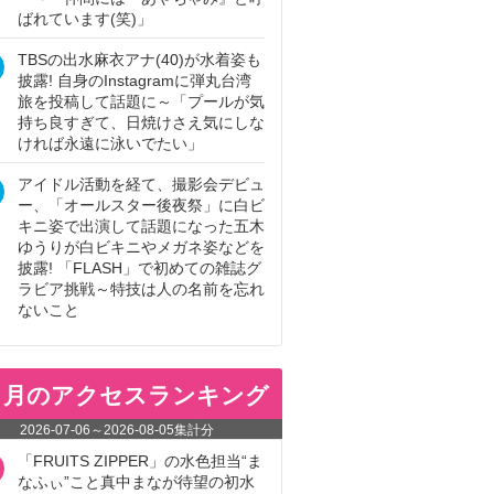
ばれています(笑)」
TBSの出水麻衣アナ(40)が水着姿も
披露! 自身のInstagramに弾丸台湾
旅を投稿して話題に～「プールが気
持ち良すぎて、日焼けさえ気にしな
ければ永遠に泳いでたい」
アイドル活動を経て、撮影会デビュ
ー、「オールスター後夜祭」に白ビ
キニ姿で出演して話題になった五木
ゆうりが白ビキニやメガネ姿などを
披露! 「FLASH」で初めての雑誌グ
ラビア挑戦～特技は人の名前を忘れ
ないこと
ヵ月のアクセスランキング
2026-07-06
～
2026-08-05
集計分
「FRUITS ZIPPER」の水色担当“ま
なふぃ”こと真中まなが待望の初水