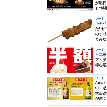
が明日
も“特
フード
キャベ
た! 
のすり
まみな
フード
不二家
アムチ
得な応
フード
Ama
中 超
大吉2
が届く