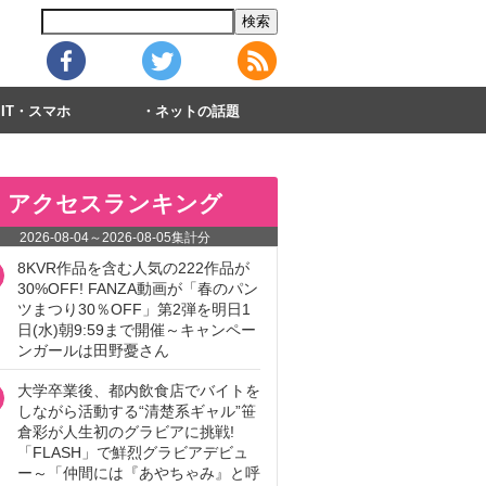
IT・スマホ
ネットの話題
アクセスランキング
2026-08-04
～
2026-08-05
集計分
8KVR作品を含む人気の222作品が
30%OFF! FANZA動画が「春のパン
ツまつり30％OFF」第2弾を明日1
日(水)朝9:59まで開催～キャンペー
ンガールは田野憂さん
大学卒業後、都内飲食店でバイトを
しながら活動する“清楚系ギャル”笹
倉彩が人生初のグラビアに挑戦!
「FLASH」で鮮烈グラビアデビュ
ー～「仲間には『あやちゃみ』と呼