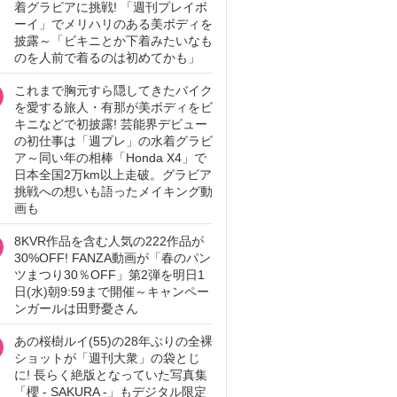
着グラビアに挑戦! 「週刊プレイボ
ーイ」でメリハリのある美ボディを
披露～「ビキニとか下着みたいなも
のを人前で着るのは初めてかも」
これまで胸元すら隠してきたバイク
を愛する旅人・有那が美ボディをビ
キニなどで初披露! 芸能界デビュー
の初仕事は「週プレ」の水着グラビ
ア～同い年の相棒「Honda X4」で
日本全国2万km以上走破。グラビア
挑戦への想いも語ったメイキング動
画も
8KVR作品を含む人気の222作品が
30%OFF! FANZA動画が「春のパン
ツまつり30％OFF」第2弾を明日1
日(水)朝9:59まで開催～キャンペー
ンガールは田野憂さん
あの桜樹ルイ(55)の28年ぶりの全裸
ショットが「週刊大衆」の袋とじ
に! 長らく絶版となっていた写真集
「櫻 - SAKURA -」もデジタル限定