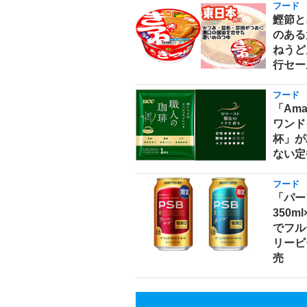
フード
鰹節と
のある
ねうどん
行セー
フード
「Am
ワンド
杯」が
ない定
フード
「パー
350m
でフル
リービ
売