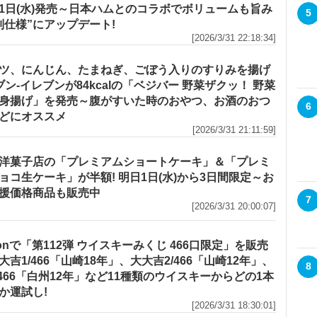
1日(水)発売～日本ハムとのコラボでボリュームも旨み
5
別仕様”にアップデート!
[2026/3/31 22:18:34]
ツ、にんじん、たまねぎ、ごぼう入りのすりみを揚げ
セブン‐イレブンが84kcalの「ベジバー 野菜ザクッ！ 野菜
身揚げ」を発売～腹がすいた時のおやつ、お酒のおつ
6
どにオススメ
[2026/3/31 21:11:59]
洋菓子店の「プレミアムショートケーキ」＆「プレミ
ョコ生ケーキ」が半額! 明日1日(水)から3日間限定～お
援価格商品も販売中
7
[2026/3/31 20:00:07]
zonで「第112弾 ウイスキーみくじ 466口限定」を販売
大吉1/466「山崎18年」、大大吉2/466「山崎12年」、
8
/466「白州12年」など11種類のウイスキーからどの1本
か運試し!
[2026/3/31 18:30:01]