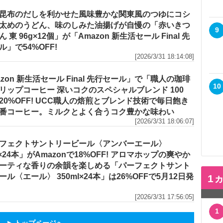
昆布のだしを利かせた風味豊かな関東風のつゆにコシ
太めのうどん、味のしみた油揚げが自慢の「赤いきつ
9
 東 96g×12個」が「Amazon 新生活セール Final 先
ル」で54%OFF!
[2026/3/31 18:14:08]
azon 新生活セール Final 先行セール」で「職人の珈琲
10
リップコーヒー 深いコクのスペシャルブレンド 100
20%OFF! UCC職人の焙煎とブレンド技術で毎日飽き
番コーヒー。ミルクとよく合うコク豊かな味わい
[2026/3/31 18:06:07]
フェクトサントリービール〈アンバーエール〉
l×24本」がAmazonで18%OFF! アロマホップの爽やか
ーティな香りの余韻を楽しめる「パーフェクトサント
ール〈エール〉 350ml×24本」は26%OFFで5月12日発
1
[2026/3/31 17:56:05]
1
▲