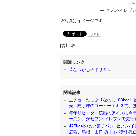
pic
— セブン‐イレブン・
※写真はイメージです
リスト
[古川 敦]
関連リンク
昔なつかしナポリタン
関連記事
生チョコたっぷりなのに188kcal
売～隠し味のコーヒーエキスで、ほろ苦い
毎年リピーター続出のアイスに今年
ーズン」がセブン‐イレブンで先行発売 [
475kcalの長い菓子パン! セブ
広島、島根、山口では白バラ牛乳使用で489