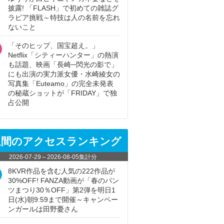
披露! 「FLASH」で初めての雑誌グ
ラビア挑戦～特技は人の名前を忘れ
ないこと
「そのヒップ、国宝超え。」
Netflix「シティーハンター」の熱演
も話題、映画「長崎─閃光の影で」
にも出演の実力派女優・水崎綾女の
写真集「Euteamo」の完全未発表
の秘蔵ショットが「FRIDAY」で独
占公開
週間のアクセスランキング
2026-07-29
～
2026-08-05
集計分
8KVR作品を含む人気の222作品が
30%OFF! FANZA動画が「春のパン
ツまつり30％OFF」第2弾を明日1
日(水)朝9:59まで開催～キャンペー
ンガールは田野憂さん