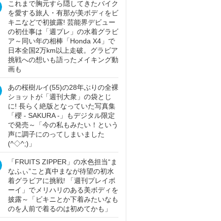
これまで胸元すら隠してきたバイク
を愛する旅人・有那が美ボディをビ
キニなどで初披露! 芸能界デビュー
の初仕事は「週プレ」の水着グラビ
ア～同い年の相棒「Honda X4」で
日本全国2万km以上走破。グラビア
挑戦への想いも語ったメイキング動
画も
あの桜樹ルイ(55)の28年ぶりの全裸
ショットが「週刊大衆」の袋とじ
に! 長らく絶版となっていた写真集
「櫻 - SAKURA -」もデジタル限定
で発売～「今の私もみたい！という
声に調子にのってしまいました
(^◇^;)」
「FRUITS ZIPPER」の水色担当“ま
なふぃ”こと真中まなが待望の初水
着グラビアに挑戦! 「週刊プレイボ
ーイ」でメリハリのある美ボディを
披露～「ビキニとか下着みたいなも
のを人前で着るのは初めてかも」