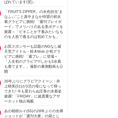
ばれています(笑)」
「FRUITS ZIPPER」の水色担当“ま
なふぃ”こと真中まなが待望の初水
着グラビアに挑戦! 「週刊プレイボ
ーイ」でメリハリのある美ボディを
披露～「ビキニとか下着みたいなも
のを人前で着るのは初めてかも」
お尻スポンサーも話題のNGなし破
天荒アイドル・鈴木Mob.が初グラ
ビアに挑戦! 「週プレ」に登場～
「人生初のグラビア!!!しかも5水着
も着てます」。撮影の裏側動画も公
開
26年ぶりにグラビアクイーン・井
上晴美(51)が3児の母になって帰っ
てきた! 今も変わらぬ圧巻の水着姿
披露! 「FRIDAY」に超貴重なアザ
ーカット独占掲載
あの桜樹ルイ(55)の28年ぶりの全裸
ショットが「週刊大衆」の袋とじ