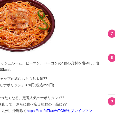
7
8
ッシュルーム、ピーマン、ベーコンの4種の具材を増やし、食
kcal。
チャップが絡むもちもち太麺??
ナポリタン」370円(税込399円)
べたくなる、定番人気のナポリタン♪??
9
見直して、さらに食べ応え抜群の一品に??
、九州、沖縄除く
https://t.co/oFkutAvTC9
#セブンイレブン