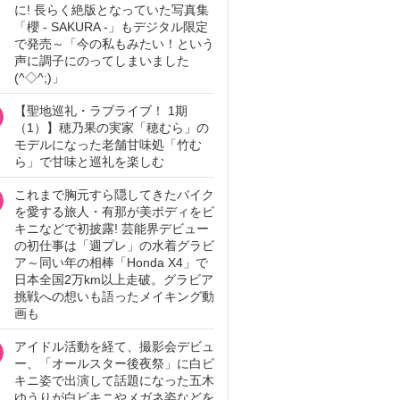
に! 長らく絶版となっていた写真集
「櫻 - SAKURA -」もデジタル限定
で発売～「今の私もみたい！という
声に調子にのってしまいました
(^◇^;)」
【聖地巡礼・ラブライブ！ 1期
（1）】穂乃果の実家「穂むら」の
モデルになった老舗甘味処「竹む
ら」で甘味と巡礼を楽しむ
これまで胸元すら隠してきたバイク
を愛する旅人・有那が美ボディをビ
キニなどで初披露! 芸能界デビュー
の初仕事は「週プレ」の水着グラビ
ア～同い年の相棒「Honda X4」で
日本全国2万km以上走破。グラビア
挑戦への想いも語ったメイキング動
画も
アイドル活動を経て、撮影会デビュ
ー、「オールスター後夜祭」に白ビ
キニ姿で出演して話題になった五木
ゆうりが白ビキニやメガネ姿などを