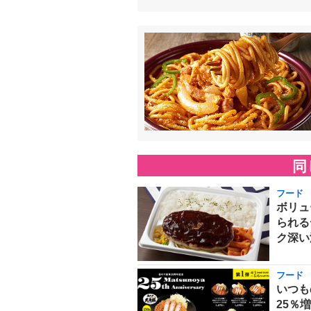
同
フード
ボリュ
られる
ク深い
フード
いつも
25％