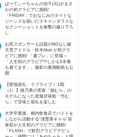
ぱーてぃーちゃんの信子(31)がまさ
かの初グラビアに挑戦!
「FRIDAY」でおなじみのタイトな
ジーンズを脱いだスキャンダラスな
セクシーショットを衝撃の撮り下ろ
し
お尻スポンサーも話題のNGなし破
天荒アイドル・鈴木Mob.が初グラ
ビアに挑戦! 「週プレ」に登場～
「人生初のグラビア!!!しかも5水着
も着てます」。撮影の裏側動画も公
開
【聖地巡礼・ラブライブ！ 1期
（1）】穂乃果の実家「穂むら」の
モデルになった老舗甘味処「竹む
ら」で甘味と巡礼を楽しむ
大学卒業後、都内飲食店でバイトを
しながら活動する“清楚系ギャル”笹
倉彩が人生初のグラビアに挑戦!
「FLASH」で鮮烈グラビアデビュ
ー～「仲間には『あやちゃみ』と呼