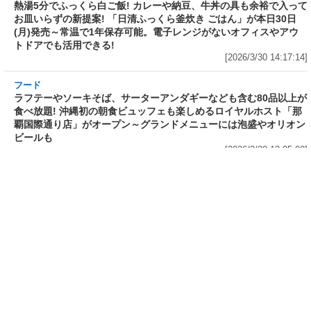
フード
フード
3分で食べられる人気沸騰中の四
自慢のそばが食べ放題! 和食麺処
川料理! 日清食品が「カップヌー
サガミが「晦日そば」を明日31日
ドル 14種のスパイス麻辣湯」を
(火)開催～大海老天などの天ぷら
発売～具材は謎肉、キャベツ、チ
や薬味などもついて税込2,200円!
ンゲンサイ、キクラゲ
「時間無制限」の挑戦枠は税込
[2026/3/30 15:42:35]
4,400円
[2026/3/30 15:17:42]
フード
熱湯5分でふっくら白ご飯! カレーや納豆、牛丼
の具も余裕で入ってお皿いらずの新提案! 「日清
ふっくら釜炊き ごはん」が本日30日(月)発売～
常温で1年保存可能。電子レンジがないオフィス
やアウトドアでも活用できる!
[2026/3/30 14:17:14]
フード
ラフテーやソーキそば、サーターアンダギーな
ども含む80品以上が食べ放題! 沖縄初の朝食ビ
ュッフェも楽しめるロイヤルホスト「那覇国際
通り店」がオープン～グランドメニューには泡
盛やオリオンビールも