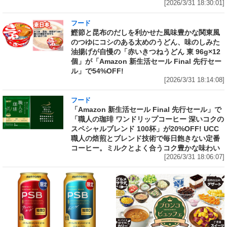
[2026/3/31 18:30:01]
フード
鰹節と昆布のだしを利かせた風味豊かな関東風
のつゆにコシのある太めのうどん、味のしみた
油揚げが自慢の「赤いきつねうどん 東 96g×12
個」が「Amazon 新生活セール Final 先行セー
ル」で54%OFF!
[2026/3/31 18:14:08]
フード
「Amazon 新生活セール Final 先行セール」で
「職人の珈琲 ワンドリップコーヒー 深いコクの
スペシャルブレンド 100杯」が20%OFF! UCC
職人の焙煎とブレンド技術で毎日飽きない定番
コーヒー。ミルクとよく合うコク豊かな味わい
[2026/3/31 18:06:07]