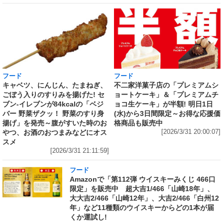
フード
フード
キャベツ、にんじん、たまねぎ、
不二家洋菓子店の「プレミアムシ
ごぼう入りのすりみを揚げた! セ
ョートケーキ」＆「プレミアムチ
ブン‐イレブンが84kcalの「ベジ
ョコ生ケーキ」が半額! 明日1日
バー 野菜ザクッ！ 野菜のすり身
(水)から3日間限定～お得な応援価
揚げ」を発売～腹がすいた時のお
格商品も販売中
やつ、お酒のおつまみなどにオス
[2026/3/31 20:00:07]
スメ
[2026/3/31 21:11:59]
フード
Amazonで「第112弾 ウイスキーみくじ 466口
限定」を販売中 超大吉1/466「山崎18年」、
大大吉2/466「山崎12年」、大吉2/466「白州12
年」など11種類のウイスキーからどの1本が届
くか運試し!