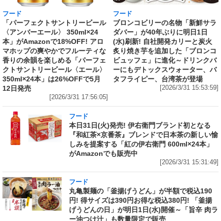
フード
フード
「パーフェクトサントリービール
ブロンコビリーの名物「新鮮サラ
〈アンバーエール〉 350ml×24
ダバー」が40年ぶりに明日1日
本」がAmazonで18%OFF! アロ
(水)刷新! 自社開発カリーと炭火
マホップの爽やかでフルーティな
炙り焼き芋を追加した「ブロンコ
香りの余韻を楽しめる「パーフェ
ビュッフェ」に進化～ドリンクバ
クトサントリービール〈エール〉
ーにもデトックスウォーター、バ
350ml×24本」は26%OFFで5月
タフライピー、台湾茶が登場
12日発売
[2026/3/31 15:53:59]
[2026/3/31 17:56:05]
フード
本日31日(火)発売! 伊右衛門ブランド初となる
『和紅茶×京番茶』ブレンドで日本茶の新しい愉
しみを提案する「紅の伊右衛門 600ml×24本」
がAmazonでも販売中
[2026/3/31 15:31:49]
フード
丸亀製麺の「釜揚げうどん」が半額で税込190
円! 得サイズは390円お得な税込380円! 「釜揚
げうどんの日」が明日1日(水)開催～「旨辛 肉ラ
ー油つけ汁」も数量限定で販売