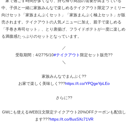
家で過ごす時間が多くなり、持ち帰り商品の需要が高まっている
中、子供と一緒に家族みんなで楽しめるテイクアウト限定ファミリー
向けセット「家族まんぷくセット」「家族まんぷく極上セット」が販
売されます。テイクアウトの人気メニューに加え、親子で楽しめる
「手巻き寿司セット」、とり唐揚げ、フライドポテトが一度に楽しめ
る満腹感たっぷりのセットとなっています。
／
受取期間：4/27?5/10
#テイクアウト
限定セット販売??
＼
家族みんなでまんぷく??
お家で楽しく美味しく???
https://t.co/YPQgeYpLEo
さらに??
GWにも使えるWEB注文限定テイクアウト20%OFFクーポンも配信し
ます???
https://t.co/8usSXc71VR