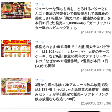
フード
ジューシーな鶏もも肉を、とろけるバターとに
んにく醤油の特製ダレで鉄板焼きして悪魔級の
美味しさ! 松屋が「鶏のバター醤油炒め定食」を
本日31日(火)発売～1,039kcalの「ガーリックバ
ター豚カルビエッグ丼」も
[2026/3/31 10:26:05]
フード
価格そのまま45％増量で「大盛 明太子スパゲテ
ィ」は1,102kcal! 「カレー」や「天使のチーズ
ケーキ」など6品! 創立45周年のファミリーマー
トの「なぜか45％増量作戦」2週目が本日31日
(火)から開催
[2026/3/31 09:30:29]
フード
3種から選べる鍋＋2hアルコール飲み放題で税
込2,178円! しゃぶしゃぶ温野菜の新提案「鍋飲
みセット」が平日限定で販売～ソフトドリンク
飲み放題なら税込1,738円
[2026/3/30 23:45:36]