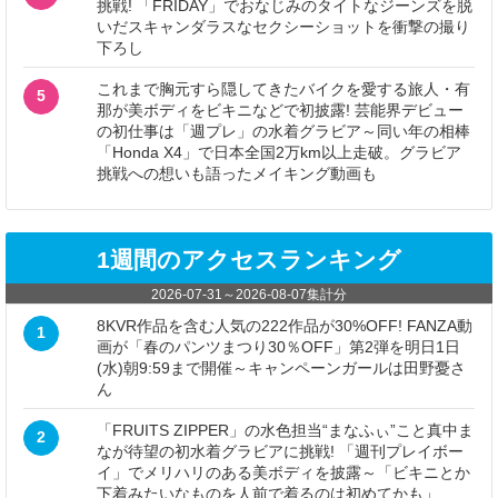
挑戦! 「FRIDAY」でおなじみのタイトなジーンズを脱
いだスキャンダラスなセクシーショットを衝撃の撮り
下ろし
これまで胸元すら隠してきたバイクを愛する旅人・有
5
那が美ボディをビキニなどで初披露! 芸能界デビュー
の初仕事は「週プレ」の水着グラビア～同い年の相棒
「Honda X4」で日本全国2万km以上走破。グラビア
挑戦への想いも語ったメイキング動画も
1週間のアクセスランキング
2026-07-31
～
2026-08-07
集計分
8KVR作品を含む人気の222作品が30%OFF! FANZA動
1
画が「春のパンツまつり30％OFF」第2弾を明日1日
(水)朝9:59まで開催～キャンペーンガールは田野憂さ
ん
「FRUITS ZIPPER」の水色担当“まなふぃ”こと真中ま
2
なが待望の初水着グラビアに挑戦! 「週刊プレイボー
イ」でメリハリのある美ボディを披露～「ビキニとか
下着みたいなものを人前で着るのは初めてかも」