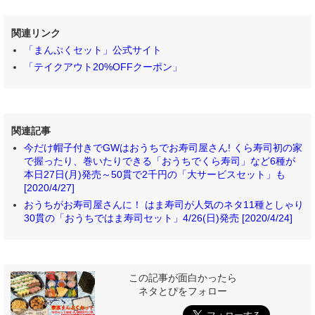
関連リンク
「まんぷくセット」公式サイト
「テイクアウト20%OFFクーポン」
関連記事
今だけ帽子付きでGWはおうちでお寿司屋さん! くら寿司初の家
で握ったり、巻いたりできる「おうちでくら寿司」など6種が
本日27日(月)発売～50貫で2千円の「大サービスセット」も
[2020/4/27]
おうちがお寿司屋さんに！ はま寿司が人気のネタ11種としゃり
30貫の「おうちではま寿司セット」4/26(日)発売 [2020/4/24]
この記事が面白かったら
ネタとぴをフォロー