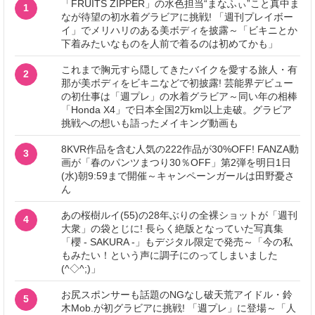
「FRUITS ZIPPER」の水色担当“まなふぃ”こと真中ま
1
なが待望の初水着グラビアに挑戦! 「週刊プレイボー
イ」でメリハリのある美ボディを披露～「ビキニとか
下着みたいなものを人前で着るのは初めてかも」
これまで胸元すら隠してきたバイクを愛する旅人・有
2
那が美ボディをビキニなどで初披露! 芸能界デビュー
の初仕事は「週プレ」の水着グラビア～同い年の相棒
「Honda X4」で日本全国2万km以上走破。グラビア
挑戦への想いも語ったメイキング動画も
8KVR作品を含む人気の222作品が30%OFF! FANZA動
3
画が「春のパンツまつり30％OFF」第2弾を明日1日
(水)朝9:59まで開催～キャンペーンガールは田野憂さ
ん
あの桜樹ルイ(55)の28年ぶりの全裸ショットが「週刊
4
大衆」の袋とじに! 長らく絶版となっていた写真集
「櫻 - SAKURA -」もデジタル限定で発売～「今の私
もみたい！という声に調子にのってしまいました
(^◇^;)」
お尻スポンサーも話題のNGなし破天荒アイドル・鈴
5
木Mob.が初グラビアに挑戦! 「週プレ」に登場～「人