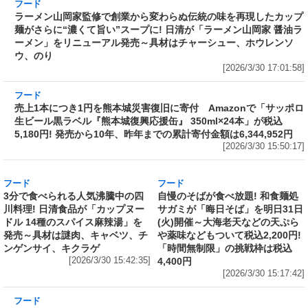
[2026/3/30 18:02:19]
フード
ラーメン山岡家監修で創業から変わらぬ伝統の
味を再現したカップ麺がさらに“濃くて旨い”ス
ープに! 日清が「ラーメン山岡家 醤油ラーメ
ン」をリニューアル発売～具材はチャーシュ
ー、ホウレンソウ、のり
[2026/3/30 17:01:58]
フード
売上1本につき1円を熊本城災害復旧に寄付
Amazonで「サッポロ生ビール黒ラベル『熊本
城復興応援缶』 350ml×24本」が税込5,180円!
発売から10年、昨年までの累計寄付金額は
6,344,952円
[2026/3/30 15:50:17]