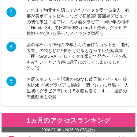
これまで胸元すら隠してきたバイクを愛する旅人・有
3
那が美ボディをビキニなどで初披露! 芸能界デビュー
の初仕事は「週プレ」の水着グラビア～同い年の相棒
「Honda X4」で日本全国2万km以上走破。グラビア
挑戦への想いも語ったメイキング動画も
あの桜樹ルイ(55)の28年ぶりの全裸ショットが「週刊
4
大衆」の袋とじに! 長らく絶版となっていた写真集
「櫻 - SAKURA -」もデジタル限定で発売～「今の私
もみたい！という声に調子にのってしまいました
(^◇^;)」
お尻スポンサーも話題のNGなし破天荒アイドル・鈴
5
木Mob.が初グラビアに挑戦! 「週プレ」に登場～「人
生初のグラビア!!!しかも5水着も着てます」。撮影の
裏側動画も公開
1ヵ月のアクセスランキング
2026-07-08
～
2026-08-07
集計分