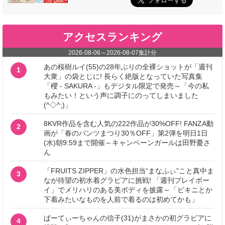
アクセスランキング
2026-08-06
～
2026-08-07
集計分
あの桜樹ルイ(55)の28年ぶりの全裸ショットが「週刊
1
大衆」の袋とじに! 長らく絶版となっていた写真集
「櫻 - SAKURA -」もデジタル限定で発売～「今の私
もみたい！という声に調子にのってしまいました
(^◇^;)」
8KVR作品を含む人気の222作品が30%OFF! FANZA動
2
画が「春のパンツまつり30％OFF」第2弾を明日1日
(水)朝9:59まで開催～キャンペーンガールは田野憂さ
ん
「FRUITS ZIPPER」の水色担当“まなふぃ”こと真中ま
3
なが待望の初水着グラビアに挑戦! 「週刊プレイボー
イ」でメリハリのある美ボディを披露～「ビキニとか
下着みたいなものを人前で着るのは初めてかも」
ぱーてぃーちゃんの信子(31)がまさかの初グラビアに
4