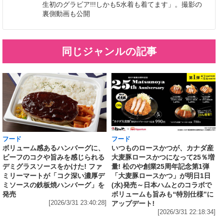
生初のグラビア!!!しかも5水着も着てます」。撮影の
裏側動画も公開
同じジャンルの記事
フード
フード
いつものロースかつが、カナダ産
ボリューム感あるハンバーグに、
大麦豚ロースかつになって25％増
ビーフのコクや旨みを感じられる
量! 松のや創業25周年記念第1弾
デミグラスソースをかけた! ファ
「大麦豚ロースかつ」が明日1日
ミリーマートが「コク深い濃厚デ
(水)発売～日本ハムとのコラボで
ミソースの鉄板焼ハンバーグ」を
ボリュームも旨みも“特別仕様”に
発売
アップデート!
[2026/3/31 23:40:28]
[2026/3/31 22:18:34]