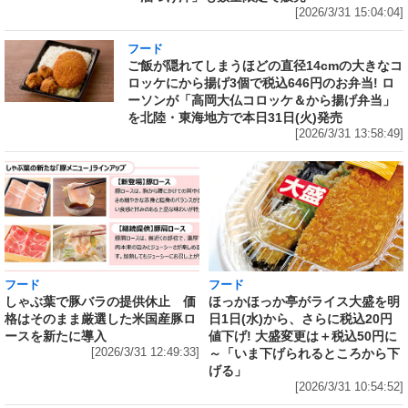
[2026/3/31 15:04:04]
フード
ご飯が隠れてしまうほどの直径14cmの大きなコ
ロッケにから揚げ3個で税込646円のお弁当! ロ
ーソンが「高岡大仏コロッケ＆から揚げ弁当」
を北陸・東海地方で本日31日(火)発売
[2026/3/31 13:58:49]
フード
フード
しゃぶ葉で豚バラの提供休止 価
ほっかほっか亭がライス大盛を明
格はそのまま厳選した米国産豚ロ
日1日(水)から、さらに税込20円
ースを新たに導入
値下げ! 大盛変更は＋税込50円に
[2026/3/31 12:49:33]
～「いま下げられるところから下
げる」
[2026/3/31 10:54:52]