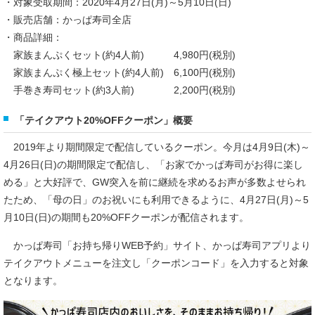
・対象受取期間：2020年4月27日(月)～5月10日(日)
・販売店舗：かっぱ寿司全店
・商品詳細：
家族まんぷくセット(約4人前) 4,980円(税別)
家族まんぷく極上セット(約4人前) 6,100円(税別)
手巻き寿司セット(約3人前) 2,200円(税別)
「テイクアウト20%OFFクーポン」概要
2019年より期間限定で配信しているクーポン。今月は4月9日(木)～
4月26日(日)の期間限定で配信し、「お家でかっぱ寿司がお得に楽し
める」と大好評で、GW突入を前に継続を求めるお声が多数よせられ
たため、「母の日」のお祝いにも利用できるように、4月27日(月)～5
月10日(日)の期間も20%OFFクーポンが配信されます。
かっぱ寿司「お持ち帰りWEB予約」サイト、かっぱ寿司アプリより
テイクアウトメニューを注文し「クーポンコード」を入力すると対象
となります。