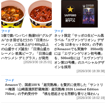
フード
フード
1個で腹パンパン! 熱湯5分“グルグ
ネット限定「サッポロ生ビール黒
ル”かき混ぜるだけの「日清カレ
ラベル『エヴァンゲリオン』デザ
ーメシ」に出来上がり400g以上
イン缶 12本セットBOX」の予約
の山盛サイズ誕生! 「日清山盛カ
がAmazonでも実施中 350ml缶
レーメシ 欧風ビーフ」「日清山盛
には「エヴァンゲリオン初号機」
ハヤシメシ デミグラス」が発売
を、500ml缶には「エヴァンゲリ
[2026/3/30 19:25:01]
オン第13号機」のスペシャルデザ
インを採用
[2026/3/30 18:39:38]
フード
Amazonで、国産100％「超完熟梅」を贅沢に使
用した「サントリー梅酒〈山崎蒸溜所貯蔵梅
酒〉超完熟梅 2026 Limited Edition 750ml」の
予約受付中 『桃を想起させる芳醇な香りと味
わい』