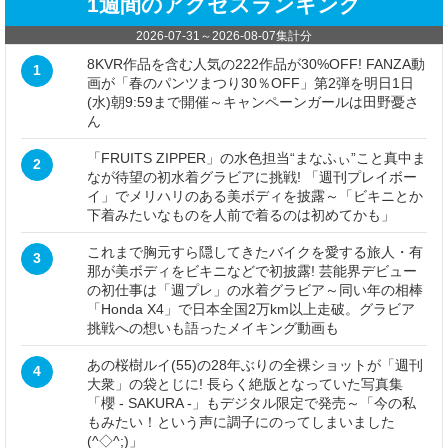
1週間のアクセスランキング
2026-07-31
～
2026-08-07
集計分
8KVR作品を含む人気の222作品が30%OFF! FANZA動
1
画が「春のパンツまつり30％OFF」第2弾を明日1日
(水)朝9:59まで開催～キャンペーンガールは田野憂さ
ん
「FRUITS ZIPPER」の水色担当“まなふぃ”こと真中ま
2
なが待望の初水着グラビアに挑戦! 「週刊プレイボー
イ」でメリハリのある美ボディを披露～「ビキニとか
下着みたいなものを人前で着るのは初めてかも」
これまで胸元すら隠してきたバイクを愛する旅人・有
3
那が美ボディをビキニなどで初披露! 芸能界デビュー
の初仕事は「週プレ」の水着グラビア～同い年の相棒
「Honda X4」で日本全国2万km以上走破。グラビア
挑戦への想いも語ったメイキング動画も
あの桜樹ルイ(55)の28年ぶりの全裸ショットが「週刊
4
大衆」の袋とじに! 長らく絶版となっていた写真集
「櫻 - SAKURA -」もデジタル限定で発売～「今の私
もみたい！という声に調子にのってしまいました
(^◇^;)」