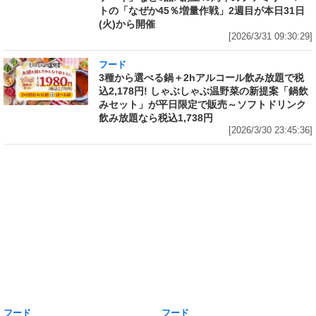
トの「なぜか45％増量作戦」2週目が本日31日
(火)から開催
[2026/3/31 09:30:29]
フード
3種から選べる鍋＋2hアルコール飲み放題で税
込2,178円! しゃぶしゃぶ温野菜の新提案「鍋飲
みセット」が平日限定で販売～ソフトドリンク
飲み放題なら税込1,738円
[2026/3/30 23:45:36]
フード
フード
1個で腹パンパン! 熱湯5分“グルグ
ネット限定「サッポロ生ビール黒
ル”かき混ぜるだけの「日清カレ
ラベル『エヴァンゲリオン』デザ
ーメシ」に出来上がり400g以上
イン缶 12本セットBOX」の予約
の山盛サイズ誕生! 「日清山盛カ
がAmazonでも実施中 350ml缶
レーメシ 欧風ビーフ」「日清山盛
には「エヴァンゲリオン初号機」