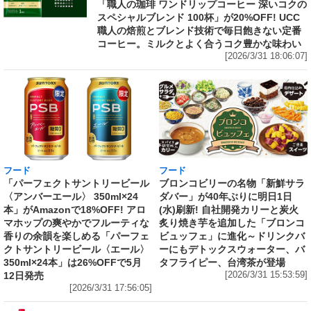
「職人の珈琲 ワンドリップコーヒー 深いコクの
スペシャルブレンド 100杯」が20%OFF! UCC
職人の焙煎とブレンド技術で毎日飽きない定番
コーヒー。ミルクとよく合うコク豊かな味わい
[2026/3/31 18:06:07]
フード
フード
「パーフェクトサントリービール
ブロンコビリーの名物「新鮮サラ
〈アンバーエール〉 350ml×24
ダバー」が40年ぶりに明日1日
本」がAmazonで18%OFF! アロ
(水)刷新! 自社開発カリーと炭火
マホップの爽やかでフルーティな
炙り焼き芋を追加した「ブロンコ
香りの余韻を楽しめる「パーフェ
ビュッフェ」に進化～ドリンクバ
クトサントリービール〈エール〉
ーにもデトックスウォーター、バ
350ml×24本」は26%OFFで5月
タフライピー、台湾茶が登場
12日発売
[2026/3/31 15:53:59]
[2026/3/31 17:56:05]