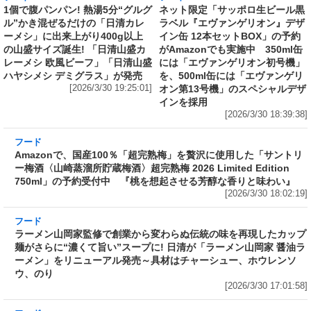
ハヤシメシ デミグラス」が発売
を、500ml缶には「エヴァンゲリ
[2026/3/30 19:25:01]
オン第13号機」のスペシャルデザ
インを採用
[2026/3/30 18:39:38]
フード
Amazonで、国産100％「超完熟梅」を贅沢に使
用した「サントリー梅酒〈山崎蒸溜所貯蔵梅
酒〉超完熟梅 2026 Limited Edition 750ml」の
予約受付中 『桃を想起させる芳醇な香りと味
わい』
[2026/3/30 18:02:19]
フード
ラーメン山岡家監修で創業から変わらぬ伝統の
味を再現したカップ麺がさらに“濃くて旨い”ス
ープに! 日清が「ラーメン山岡家 醤油ラーメ
ン」をリニューアル発売～具材はチャーシュ
ー、ホウレンソウ、のり
[2026/3/30 17:01:58]
フード
売上1本につき1円を熊本城災害復旧に寄付