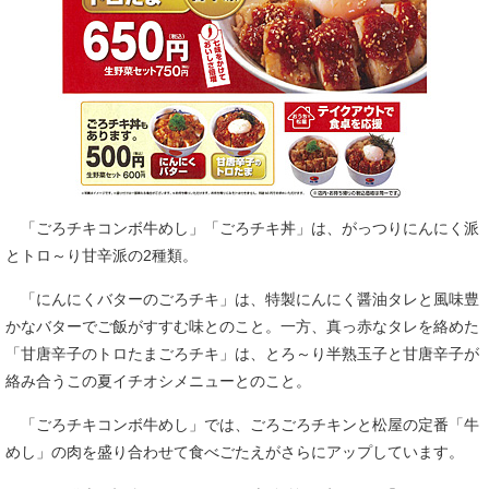
「ごろチキコンボ牛めし」「ごろチキ丼」は、がっつりにんにく派
とトロ～り甘辛派の2種類。
「にんにくバターのごろチキ」は、特製にんにく醤油タレと風味豊
かなバターでご飯がすすむ味とのこと。一方、真っ赤なタレを絡めた
「甘唐辛子のトロたまごろチキ」は、とろ～り半熟玉子と甘唐辛子が
絡み合うこの夏イチオシメニューとのこと。
「ごろチキコンボ牛めし」では、ごろごろチキンと松屋の定番「牛
めし」の肉を盛り合わせて食べごたえがさらにアップしています。