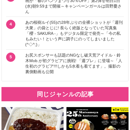
画が「春のパンツまつり30％OFF」第2弾を明日1日
(水)朝9:59まで開催～キャンペーンガールは田野憂さ
ん
あの桜樹ルイ(55)の28年ぶりの全裸ショットが「週刊
4
大衆」の袋とじに! 長らく絶版となっていた写真集
「櫻 - SAKURA -」もデジタル限定で発売～「今の私
もみたい！という声に調子にのってしまいました
(^◇^;)」
お尻スポンサーも話題のNGなし破天荒アイドル・鈴
5
木Mob.が初グラビアに挑戦! 「週プレ」に登場～「人
生初のグラビア!!!しかも5水着も着てます」。撮影の
裏側動画も公開
同じジャンルの記事