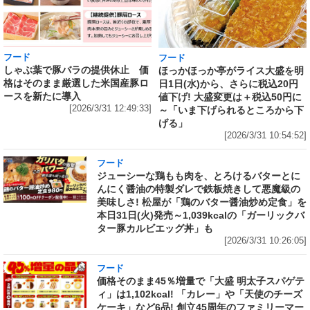
フード
フード
しゃぶ葉で豚バラの提供休止 価
ほっかほっか亭がライス大盛を明
格はそのまま厳選した米国産豚ロ
日1日(水)から、さらに税込20円
ースを新たに導入
値下げ! 大盛変更は＋税込50円に
[2026/3/31 12:49:33]
～「いま下げられるところから下
げる」
[2026/3/31 10:54:52]
フード
ジューシーな鶏もも肉を、とろけるバターとに
んにく醤油の特製ダレで鉄板焼きして悪魔級の
美味しさ! 松屋が「鶏のバター醤油炒め定食」を
本日31日(火)発売～1,039kcalの「ガーリックバ
ター豚カルビエッグ丼」も
[2026/3/31 10:26:05]
フード
価格そのまま45％増量で「大盛 明太子スパゲテ
ィ」は1,102kcal! 「カレー」や「天使のチーズ
ケーキ」など6品! 創立45周年のファミリーマー