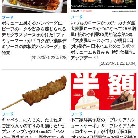
フード
フード
いつものロースかつが、カナダ産
ボリューム感あるハンバーグに、
大麦豚ロースかつになって25％増
ビーフのコクや旨みを感じられる
量! 松のや創業25周年記念第1弾
デミグラスソースをかけた! ファ
「大麦豚ロースかつ」が明日1日
ミリーマートが「コク深い濃厚デ
(水)発売～日本ハムとのコラボで
ミソースの鉄板焼ハンバーグ」を
ボリュームも旨みも“特別仕様”に
発売
アップデート!
[2026/3/31 23:40:28]
[2026/3/31 22:18:34]
フード
フード
キャベツ、にんじん、たまねぎ、
不二家洋菓子店の「プレミアムシ
ごぼう入りのすりみを揚げた! セ
ョートケーキ」＆「プレミアムチ
ブン‐イレブンが84kcalの「ベジ
ョコ生ケーキ」が半額! 明日1日
バー 野菜ザクッ！ 野菜のすり身
(水)から3日間限定～お得な応援価