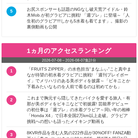
お尻スポンサーも話題のNGなし破天荒アイドル・鈴
5
木Mob.が初グラビアに挑戦! 「週プレ」に登場～「人
生初のグラビア!!!しかも5水着も着てます」。撮影の
裏側動画も公開
1ヵ月のアクセスランキング
2026-07-08
～
2026-08-07
集計分
「FRUITS ZIPPER」の水色担当“まなふぃ”こと真中ま
1
なが待望の初水着グラビアに挑戦! 「週刊プレイボー
イ」でメリハリのある美ボディを披露～「ビキニとか
下着みたいなものを人前で着るのは初めてかも」
これまで胸元すら隠してきたバイクを愛する旅人・有
2
那が美ボディをビキニなどで初披露! 芸能界デビュー
の初仕事は「週プレ」の水着グラビア～同い年の相棒
「Honda X4」で日本全国2万km以上走破。グラビア
挑戦への想いも語ったメイキング動画も
8KVR作品を含む人気の222作品が30%OFF! FANZA動
3