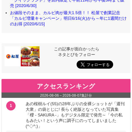
「クイックランチ」を店内限定で午前11時から午後5時まで販
売 [2020/6/30]
お値段そのまま、カルビ肉が最大1.5倍！！ 松屋で創業記念
「カルビ増量キャンペーン」明日6/16(火)から～年に1週間だけ
のお得 [2020/6/15]
この記事が面白かったら
ネタとぴをフォロー
アクセスランキング
2026-08-06
～
2026-08-07
集計分
あの桜樹ルイ(55)の28年ぶりの全裸ショットが「週刊
1
大衆」の袋とじに! 長らく絶版となっていた写真集
「櫻 - SAKURA -」もデジタル限定で発売～「今の私
もみたい！という声に調子にのってしまいました
(^◇^;)」