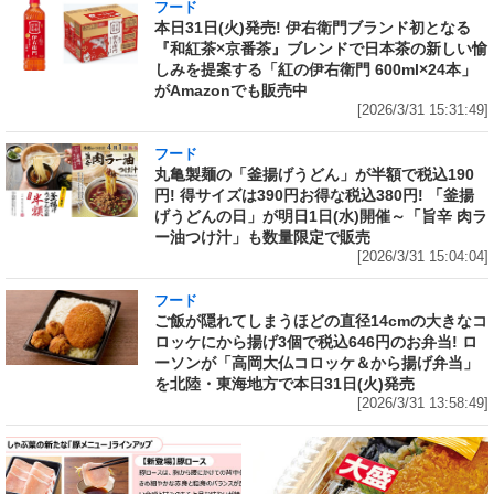
フード
本日31日(火)発売! 伊右衛門ブランド初となる
『和紅茶×京番茶』ブレンドで日本茶の新しい愉
しみを提案する「紅の伊右衛門 600ml×24本」
がAmazonでも販売中
[2026/3/31 15:31:49]
フード
丸亀製麺の「釜揚げうどん」が半額で税込190
円! 得サイズは390円お得な税込380円! 「釜揚
げうどんの日」が明日1日(水)開催～「旨辛 肉ラ
ー油つけ汁」も数量限定で販売
[2026/3/31 15:04:04]
フード
ご飯が隠れてしまうほどの直径14cmの大きなコ
ロッケにから揚げ3個で税込646円のお弁当! ロ
ーソンが「高岡大仏コロッケ＆から揚げ弁当」
を北陸・東海地方で本日31日(火)発売
[2026/3/31 13:58:49]