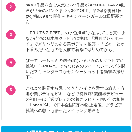
8KVR作品を含む人気の222作品が30%OFF! FANZA動
2
画が「春のパンツまつり30％OFF」第2弾を明日1日
(水)朝9:59まで開催～キャンペーンガールは田野憂さ
ん
「FRUITS ZIPPER」の水色担当“まなふぃ”こと真中ま
3
なが待望の初水着グラビアに挑戦! 「週刊プレイボー
イ」でメリハリのある美ボディを披露～「ビキニとか
下着みたいなものを人前で着るのは初めてかも」
ぱーてぃーちゃんの信子(31)がまさかの初グラビアに
4
挑戦! 「FRIDAY」でおなじみのタイトなジーンズを脱
いだスキャンダラスなセクシーショットを衝撃の撮り
下ろし
これまで胸元すら隠してきたバイクを愛する旅人・有
5
那が美ボディをビキニなどで初披露! 芸能界デビュー
の初仕事は「週プレ」の水着グラビア～同い年の相棒
「Honda X4」で日本全国2万km以上走破。グラビア
挑戦への想いも語ったメイキング動画も