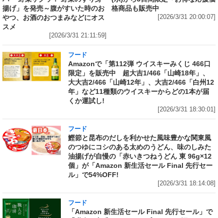
揚げ」を発売～腹がすいた時のお
格商品も販売中
やつ、お酒のおつまみなどにオス
[2026/3/31 20:00:07]
スメ
[2026/3/31 21:11:59]
フード
Amazonで「第112弾 ウイスキーみくじ 466口
限定」を販売中 超大吉1/466「山崎18年」、
大大吉2/466「山崎12年」、大吉2/466「白州12
年」など11種類のウイスキーからどの1本が届
くか運試し!
[2026/3/31 18:30:01]
フード
鰹節と昆布のだしを利かせた風味豊かな関東風
のつゆにコシのある太めのうどん、味のしみた
油揚げが自慢の「赤いきつねうどん 東 96g×12
個」が「Amazon 新生活セール Final 先行セー
ル」で54%OFF!
[2026/3/31 18:14:08]
フード
「Amazon 新生活セール Final 先行セール」で