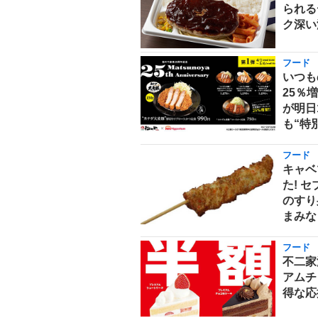
られる
ク深い
フード
いつも
25％
が明日
も“特
フード
キャベ
た! 
のすり
まみな
フード
不二家
アムチ
得な応