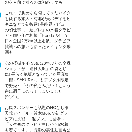
のを人前で着るのは初めてかも」
これまで胸元すら隠してきたバイク
を愛する旅人・有那が美ボディをビ
キニなどで初披露! 芸能界デビュー
の初仕事は「週プレ」の水着グラビ
ア～同い年の相棒「Honda X4」で
日本全国2万km以上走破。グラビア
挑戦への想いも語ったメイキング動
画も
あの桜樹ルイ(55)の28年ぶりの全裸
ショットが「週刊大衆」の袋とじ
に! 長らく絶版となっていた写真集
「櫻 - SAKURA -」もデジタル限定
で発売～「今の私もみたい！という
声に調子にのってしまいました
(^◇^;)」
お尻スポンサーも話題のNGなし破
天荒アイドル・鈴木Mob.が初グラ
ビアに挑戦! 「週プレ」に登場～
「人生初のグラビア!!!しかも5水着
も着てます」。撮影の裏側動画も公