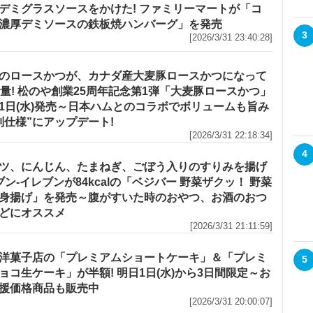
デミグラスソースをかけた! ファミリーマートが「コ
濃厚デミソースの鉄板焼ハンバーグ」を発売
3
[2026/3/31 23:40:28]
のロースかつが、カナダ産大麦豚ロースかつになって
増量! 松のや創業25周年記念第1弾「大麦豚ロースかつ」
1日(水)発売～日本ハムとのコラボでボリュームも旨み
別仕様”にアップデート!
[2026/3/31 22:18:34]
4
ツ、にんじん、たまねぎ、ごぼう入りのすりみを揚げ
セブン‐イレブンが84kcalの「ベジバー 野菜ザクッ！ 野菜
身揚げ」を発売～腹がすいた時のおやつ、お酒のおつ
どにオススメ
[2026/3/31 21:11:59]
洋菓子店の「プレミアムショートケーキ」＆「プレミ
5
ョコ生ケーキ」が半額! 明日1日(水)から3日間限定～お
援価格商品も販売中
[2026/3/31 20:00:07]