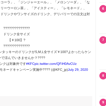
シコーラ」、「ジンジャーエール」、「メロンソーダ」、「な
トリーウーロン茶」、「アイスティー」、「レモネード」、
6
トドリンクやワンサイズのドリンク、デリバリーでの注文は対
??????????????
ドリンク全サイズ
7
【￥100】?
??????????????
ケンタッキーのドリンクがS,M,L全サイズ￥100?よかったらケン
で涼んでいきませんか？????
ンクは対象外です
#KFC
pic.twitter.com/QFiH0AvCUz
ードキャンペーン実施中???? (@KFC_jp)
July 29, 2020
8
9