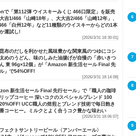
zonで「第112弾 ウイスキーみくじ 466口限定」を販売
6
大吉1/466「山崎18年」、大大吉2/466「山崎12年」、
/466「白州12年」など11種類のウイスキーからどの1本
か運試し!
[2026/3/31 18:30:01]
昆布のだしを利かせた風味豊かな関東風のつゆにコシ
7
太めのうどん、味のしみた油揚げが自慢の「赤いきつ
 東 96g×12個」が「Amazon 新生活セール Final 先
ル」で54%OFF!
[2026/3/31 18:14:08]
8
azon 新生活セール Final 先行セール」で「職人の珈琲
リップコーヒー 深いコクのスペシャルブレンド 100
20%OFF! UCC職人の焙煎とブレンド技術で毎日飽き
番コーヒー。ミルクとよく合うコク豊かな味わい
[2026/3/31 18:06:07]
9
フェクトサントリービール〈アンバーエール〉