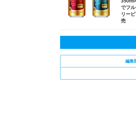
350m
でフル
リービ
売
編集