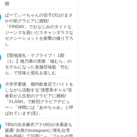
開
ぱーてぃーちゃんの信子(31)がまさ
かの初グラビアに挑戦!
「FRIDAY」でおなじみのタイトな
ジーンズを脱いだスキャンダラスな
セクシーショットを衝撃の撮り下ろ
し
【聖地巡礼・ラブライブ！ 1期
（1）】穂乃果の実家「穂むら」の
モデルになった老舗甘味処「竹む
ら」で甘味と巡礼を楽しむ
大学卒業後、都内飲食店でバイトを
しながら活動する“清楚系ギャル”笹
倉彩が人生初のグラビアに挑戦!
「FLASH」で鮮烈グラビアデビュ
ー～「仲間には『あやちゃみ』と呼
ばれています(笑)」
TBSの出水麻衣アナ(40)が水着姿も
披露! 自身のInstagramに弾丸台湾
旅を投稿して話題に～「プールが気