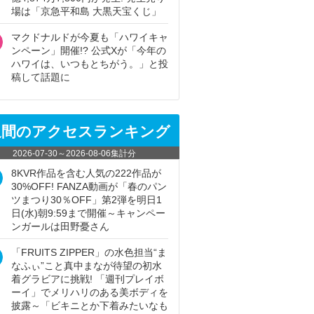
場は「京急平和島 大黒天宝くじ」
マクドナルドが今夏も「ハワイキャ
ンペーン」開催!? 公式Xが「今年の
ハワイは、いつもとちがう。」と投
稿して話題に
週間のアクセスランキング
2026-07-30
～
2026-08-06
集計分
8KVR作品を含む人気の222作品が
30%OFF! FANZA動画が「春のパン
ツまつり30％OFF」第2弾を明日1
日(水)朝9:59まで開催～キャンペー
ンガールは田野憂さん
「FRUITS ZIPPER」の水色担当“ま
なふぃ”こと真中まなが待望の初水
着グラビアに挑戦! 「週刊プレイボ
ーイ」でメリハリのある美ボディを
披露～「ビキニとか下着みたいなも