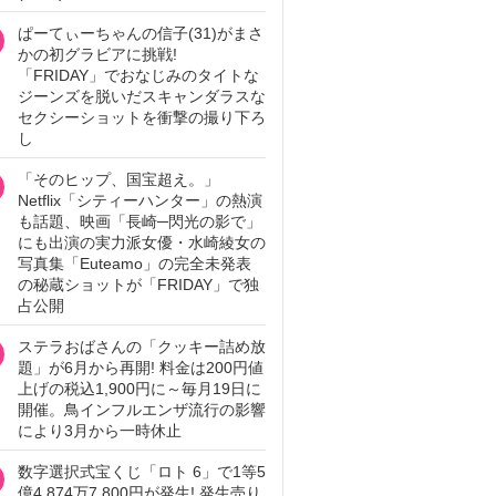
ぱーてぃーちゃんの信子(31)がまさ
かの初グラビアに挑戦!
「FRIDAY」でおなじみのタイトな
ジーンズを脱いだスキャンダラスな
セクシーショットを衝撃の撮り下ろ
し
「そのヒップ、国宝超え。」
Netflix「シティーハンター」の熱演
も話題、映画「長崎─閃光の影で」
にも出演の実力派女優・水崎綾女の
写真集「Euteamo」の完全未発表
の秘蔵ショットが「FRIDAY」で独
占公開
ステラおばさんの「クッキー詰め放
題」が6月から再開! 料金は200円値
上げの税込1,900円に～毎月19日に
開催。鳥インフルエンザ流行の影響
により3月から一時休止
数字選択式宝くじ「ロト 6」で1等5
億4,874万7,800円が発生! 発生売り