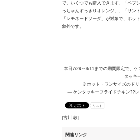
で、いくつでも購入できます。「ペプ
っちゃんすっきりオレンジ」、「サン
「レモネードソーダ」が対象で、ホッ
象外です。
本日7/29～8/11までの期間限定で、
タッキー
※ホット・ワンサイズのドリ
— ケンタッキーフライドチキン??レモネ
リスト
[古川 敦]
関連リンク