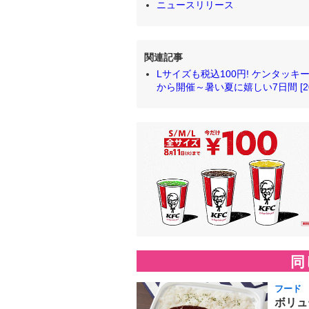
ニュースリリース
関連記事
Lサイズも税込100円! ケンタッキ
から開催～暑い夏に嬉しい7日間 [2018
同
フード
ボリュ