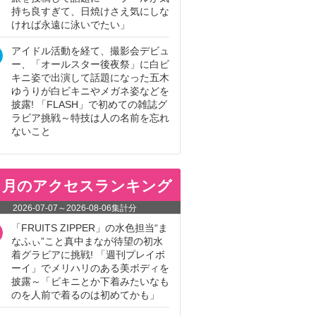
持ち良すぎて、日焼けさえ気にしな
ければ永遠に泳いでたい」
アイドル活動を経て、撮影会デビュ
ー、「オールスター後夜祭」に白ビ
キニ姿で出演して話題になった五木
ゆうりが白ビキニやメガネ姿などを
披露! 「FLASH」で初めての雑誌グ
ラビア挑戦～特技は人の名前を忘れ
ないこと
ヵ月のアクセスランキング
2026-07-07
～
2026-08-06
集計分
「FRUITS ZIPPER」の水色担当“ま
なふぃ”こと真中まなが待望の初水
着グラビアに挑戦! 「週刊プレイボ
ーイ」でメリハリのある美ボディを
披露～「ビキニとか下着みたいなも
のを人前で着るのは初めてかも」