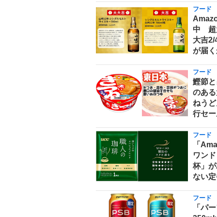
フード
Ama
中 超
大吉2
が届く
フード
鰹節と
のある
ねうどん
行セー
フード
「Am
ワンド
杯」が
ない定
フード
「パー