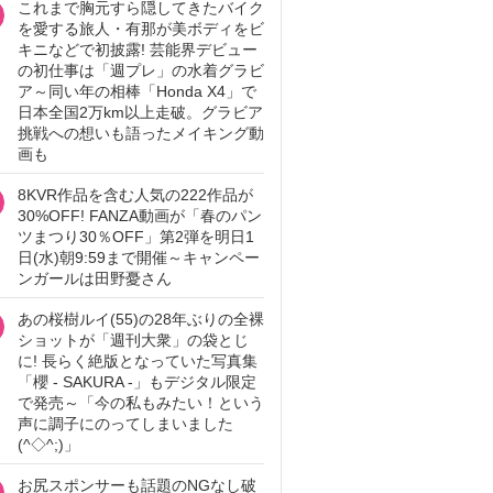
これまで胸元すら隠してきたバイク
を愛する旅人・有那が美ボディをビ
キニなどで初披露! 芸能界デビュー
の初仕事は「週プレ」の水着グラビ
ア～同い年の相棒「Honda X4」で
日本全国2万km以上走破。グラビア
挑戦への想いも語ったメイキング動
画も
8KVR作品を含む人気の222作品が
30%OFF! FANZA動画が「春のパン
ツまつり30％OFF」第2弾を明日1
日(水)朝9:59まで開催～キャンペー
ンガールは田野憂さん
あの桜樹ルイ(55)の28年ぶりの全裸
ショットが「週刊大衆」の袋とじ
に! 長らく絶版となっていた写真集
「櫻 - SAKURA -」もデジタル限定
で発売～「今の私もみたい！という
声に調子にのってしまいました
(^◇^;)」
お尻スポンサーも話題のNGなし破