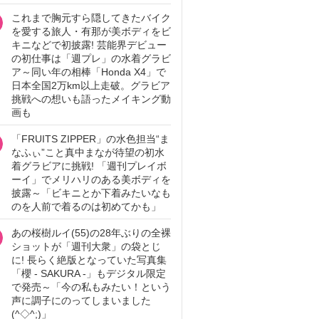
これまで胸元すら隠してきたバイク
を愛する旅人・有那が美ボディをビ
キニなどで初披露! 芸能界デビュー
の初仕事は「週プレ」の水着グラビ
ア～同い年の相棒「Honda X4」で
日本全国2万km以上走破。グラビア
挑戦への想いも語ったメイキング動
画も
「FRUITS ZIPPER」の水色担当“ま
なふぃ”こと真中まなが待望の初水
着グラビアに挑戦! 「週刊プレイボ
ーイ」でメリハリのある美ボディを
披露～「ビキニとか下着みたいなも
のを人前で着るのは初めてかも」
あの桜樹ルイ(55)の28年ぶりの全裸
ショットが「週刊大衆」の袋とじ
に! 長らく絶版となっていた写真集
「櫻 - SAKURA -」もデジタル限定
で発売～「今の私もみたい！という
声に調子にのってしまいました
(^◇^;)」