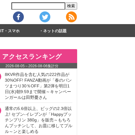
IT・スマホ
ネットの話題
アクセスランキング
2026-08-05
～
2026-08-06
集計分
8KVR作品を含む人気の222作品が
30%OFF! FANZA動画が「春のパン
ツまつり30％OFF」第2弾を明日1
日(水)朝9:59まで開催～キャンペー
ンガールは田野憂さん
通常の5.6倍以上、ビッグの2.3倍以
上! セブン‐イレブンが「Happyプッ
チンプリン 380g」を販売～もちろ
んプッチンして、お皿に移してプル
ル～ンと楽しめる