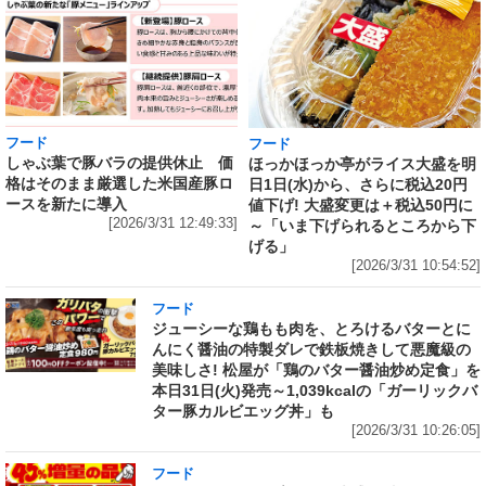
フード
フード
しゃぶ葉で豚バラの提供休止 価
ほっかほっか亭がライス大盛を明
格はそのまま厳選した米国産豚ロ
日1日(水)から、さらに税込20円
ースを新たに導入
値下げ! 大盛変更は＋税込50円に
[2026/3/31 12:49:33]
～「いま下げられるところから下
げる」
[2026/3/31 10:54:52]
フード
ジューシーな鶏もも肉を、とろけるバターとに
んにく醤油の特製ダレで鉄板焼きして悪魔級の
美味しさ! 松屋が「鶏のバター醤油炒め定食」を
本日31日(火)発売～1,039kcalの「ガーリックバ
ター豚カルビエッグ丼」も
[2026/3/31 10:26:05]
フード