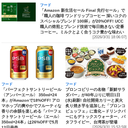
フード
「Amazon 新生活セール Final 先行セール」で
「職人の珈琲 ワンドリップコーヒー 深いコクの
スペシャルブレンド 100杯」が20%OFF! UCC
職人の焙煎とブレンド技術で毎日飽きない定番
コーヒー。ミルクとよく合うコク豊かな味わい
[2026/3/31 18:06:07]
フード
フード
「パーフェクトサントリービール
ブロンコビリーの名物「新鮮サラ
〈アンバーエール〉 350ml×24
ダバー」が40年ぶりに明日1日
本」がAmazonで18%OFF! アロ
(水)刷新! 自社開発カリーと炭火
マホップの爽やかでフルーティな
炙り焼き芋を追加した「ブロンコ
香りの余韻を楽しめる「パーフェ
ビュッフェ」に進化～ドリンクバ
クトサントリービール〈エール〉
ーにもデトックスウォーター、バ
350ml×24本」は26%OFFで5月
タフライピー、台湾茶が登場
12日発売
[2026/3/31 15:53:59]