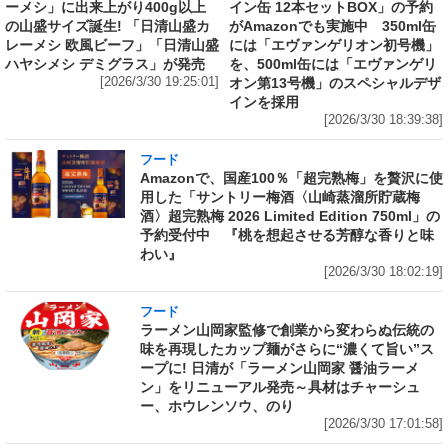
ーメシ」に出来上がり400g以上
イン缶 12本セットBOX」の予約
の山盛サイズ誕生! 「日清山盛カ
がAmazonでも実施中 350ml缶
レーメシ 欧風ビーフ」「日清山盛
には「エヴァンゲリオン初号機」
ハヤシメシ デミグラス」が発売
を、500ml缶には「エヴァンゲリ
[2026/3/30 19:25:01]
オン第13号機」のスペシャルデザ
インを採用
[2026/3/30 18:39:38]
フード
Amazonで、国産100％「超完熟梅」を贅沢に使
用した「サントリー梅酒〈山崎蒸溜所貯蔵梅
酒〉超完熟梅 2026 Limited Edition 750ml」の
予約受付中 『桃を想起させる芳醇な香りと味
わい』
[2026/3/30 18:02:19]
フード
ラーメン山岡家監修で創業から変わらぬ伝統の
味を再現したカップ麺がさらに“濃くて旨い”ス
ープに! 日清が「ラーメン山岡家 醤油ラーメ
ン」をリニューアル発売～具材はチャーシュ
ー、ホウレンソウ、のり
[2026/3/30 17:01:58]