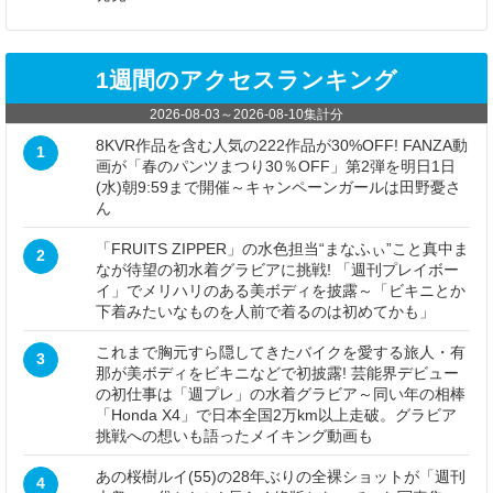
1週間のアクセスランキング
2026-08-03
～
2026-08-10
集計分
8KVR作品を含む人気の222作品が30%OFF! FANZA動
1
画が「春のパンツまつり30％OFF」第2弾を明日1日
(水)朝9:59まで開催～キャンペーンガールは田野憂さ
ん
「FRUITS ZIPPER」の水色担当“まなふぃ”こと真中ま
2
なが待望の初水着グラビアに挑戦! 「週刊プレイボー
イ」でメリハリのある美ボディを披露～「ビキニとか
下着みたいなものを人前で着るのは初めてかも」
これまで胸元すら隠してきたバイクを愛する旅人・有
3
那が美ボディをビキニなどで初披露! 芸能界デビュー
の初仕事は「週プレ」の水着グラビア～同い年の相棒
「Honda X4」で日本全国2万km以上走破。グラビア
挑戦への想いも語ったメイキング動画も
あの桜樹ルイ(55)の28年ぶりの全裸ショットが「週刊
4