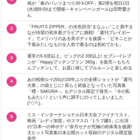
画が「春のパンツまつり30％OFF」第2弾を明日1日
(水)朝9:59まで開催～キャンペーンガールは田野憂さ
ん
「FRUITS ZIPPER」の水色担当“まなふぃ”こと真中ま
2
なが待望の初水着グラビアに挑戦! 「週刊プレイボー
イ」でメリハリのある美ボディを披露～「ビキニとか
下着みたいなものを人前で着るのは初めてかも」
通常の5.6倍以上、ビッグの2.3倍以上! セブン‐イレブ
3
ンが「Happyプッチンプリン 380g」を販売～もちろ
んプッチンして、お皿に移してプルル～ンと楽しめる
あの桜樹ルイ(55)の28年ぶりの全裸ショットが「週刊
4
大衆」の袋とじに! 長らく絶版となっていた写真集
「櫻 - SAKURA -」もデジタル限定で発売～「今の私
もみたい！という声に調子にのってしまいました
(^◇^;)」
ミス・インターナショナル日本大会ファイナリスト、
5
映画「レディ加賀」やスマスロ「Lラブ嬢3」に出演
の“日本一の神ボディ”奈月セナが究極の肉体美を披露!
大ヒット写真集の未公開カット収録のデジタル限定版
発売