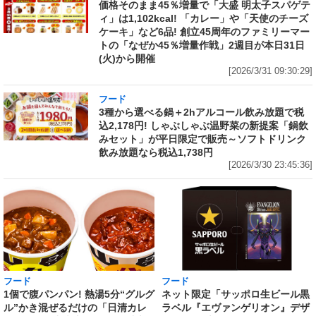
価格そのまま45％増量で「大盛 明太子スパゲテ
ィ」は1,102kcal! 「カレー」や「天使のチーズ
ケーキ」など6品! 創立45周年のファミリーマー
トの「なぜか45％増量作戦」2週目が本日31日
(火)から開催
[2026/3/31 09:30:29]
フード
3種から選べる鍋＋2hアルコール飲み放題で税
込2,178円! しゃぶしゃぶ温野菜の新提案「鍋飲
みセット」が平日限定で販売～ソフトドリンク
飲み放題なら税込1,738円
[2026/3/30 23:45:36]
フード
フード
1個で腹パンパン! 熱湯5分“グルグ
ネット限定「サッポロ生ビール黒
ル”かき混ぜるだけの「日清カレ
ラベル『エヴァンゲリオン』デザ