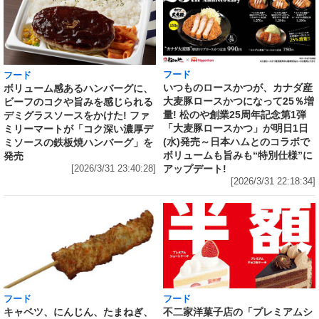
フード
フード
いつものロースかつが、カナダ産
ボリューム感あるハンバーグに、
大麦豚ロースかつになって25％増
ビーフのコクや旨みを感じられる
量! 松のや創業25周年記念第1弾
デミグラスソースをかけた! ファ
「大麦豚ロースかつ」が明日1日
ミリーマートが「コク深い濃厚デ
(水)発売～日本ハムとのコラボで
ミソースの鉄板焼ハンバーグ」を
ボリュームも旨みも“特別仕様”に
発売
アップデート!
[2026/3/31 23:40:28]
[2026/3/31 22:18:34]
フード
フード
キャベツ、にんじん、たまねぎ、
不二家洋菓子店の「プレミアムシ