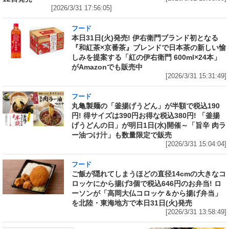
[2026/3/31 17:56:05]
フード
本日31日(火)発売! 伊右衛門ブランド初となる
『和紅茶×京番茶』ブレンドで日本茶の新しい愉
しみを提案する「紅の伊右衛門 600ml×24本」
がAmazonでも販売中
[2026/3/31 15:31:49]
フード
丸亀製麺の「釜揚げうどん」が半額で税込190
円! 得サイズは390円お得な税込380円! 「釜揚
げうどんの日」が明日1日(水)開催～「旨辛 肉ラ
ー油つけ汁」も数量限定で販売
[2026/3/31 15:04:04]
フード
ご飯が隠れてしまうほどの直径14cmの大きなコ
ロッケにから揚げ3個で税込646円のお弁当! ロ
ーソンが「高岡大仏コロッケ＆から揚げ弁当」
を北陸・東海地方で本日31日(火)発売
[2026/3/31 13:58:49]