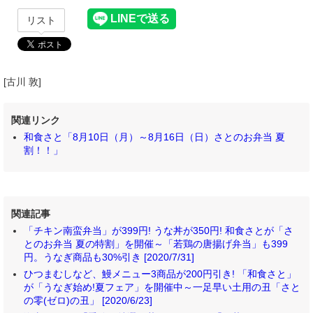
リスト
[古川 敦]
関連リンク
和食さと「8月10日（月）～8月16日（日）さとのお弁当 夏
割！！」
関連記事
「チキン南蛮弁当」が399円! うな丼が350円! 和食さとが「さ
とのお弁当 夏の特割」を開催～「若鶏の唐揚げ弁当」も399
円。うなぎ商品も30%引き [2020/7/31]
ひつまむしなど、鰻メニュー3商品が200円引き! 「和食さと」
が「うなぎ始め!夏フェア」を開催中～一足早い土用の丑「さと
の零(ゼロ)の丑」 [2020/6/23]