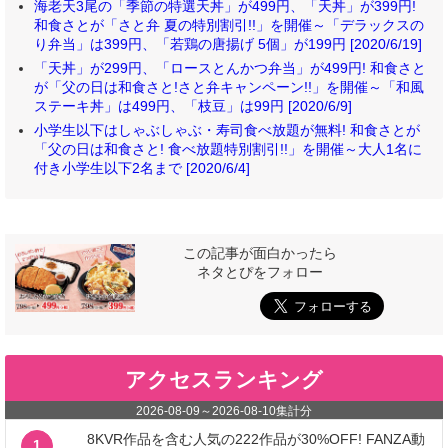
海老天3尾の「季節の特選天丼」が499円、「天丼」が399円!
和食さとが「さと弁 夏の特別割引!!」を開催～「デラックスの
り弁当」は399円、「若鶏の唐揚げ 5個」が199円 [2020/6/19]
「天丼」が299円、「ロースとんかつ弁当」が499円! 和食さと
が「父の日は和食さと!さと弁キャンペーン!!」を開催～「和風
ステーキ丼」は499円、「枝豆」は99円 [2020/6/9]
小学生以下はしゃぶしゃぶ・寿司食べ放題が無料! 和食さとが
「父の日は和食さと! 食べ放題特別割引!!」を開催～大人1名に
付き小学生以下2名まで [2020/6/4]
この記事が面白かったら
ネタとぴをフォロー
アクセスランキング
2026-08-09
～
2026-08-10
集計分
8KVR作品を含む人気の222作品が30%OFF! FANZA動
1