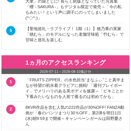
大衆」の袋とじに! 長らく絶版となっていた写真集
「櫻 - SAKURA -」もデジタル限定で発売～「今の私
もみたい！という声に調子にのってしまいました
(^◇^;)」
【聖地巡礼・ラブライブ！ 1期（1）】穂乃果の実家
5
「穂むら」のモデルになった老舗甘味処「竹むら」で
甘味と巡礼を楽しむ
1ヵ月のアクセスランキング
2026-07-11
～
2026-08-10
集計分
「FRUITS ZIPPER」の水色担当“まなふぃ”こと真中ま
1
なが待望の初水着グラビアに挑戦! 「週刊プレイボー
イ」でメリハリのある美ボディを披露～「ビキニとか
下着みたいなものを人前で着るのは初めてかも」
8KVR作品を含む人気の222作品が30%OFF! FANZA動
2
画が「春のパンツまつり30％OFF」第2弾を明日1日
(水)朝9:59まで開催～キャンペーンガールは田野憂さ
ん