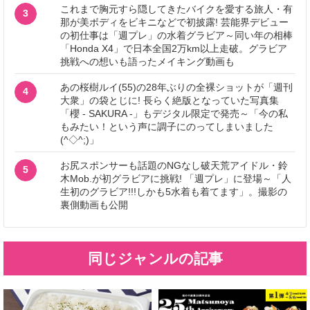
これまで胸元すら隠してきたバイクを愛する旅人・有
3
那が美ボディをビキニなどで初披露! 芸能界デビュー
の初仕事は「週プレ」の水着グラビア～同い年の相棒
「Honda X4」で日本全国2万km以上走破。グラビア
挑戦への想いも語ったメイキング動画も
あの桜樹ルイ(55)の28年ぶりの全裸ショットが「週刊
4
大衆」の袋とじに! 長らく絶版となっていた写真集
「櫻 - SAKURA -」もデジタル限定で発売～「今の私
もみたい！という声に調子にのってしまいました
(^◇^;)」
お尻スポンサーも話題のNGなし破天荒アイドル・鈴
5
木Mob.が初グラビアに挑戦! 「週プレ」に登場～「人
生初のグラビア!!!しかも5水着も着てます」。撮影の
裏側動画も公開
同じジャンルの記事