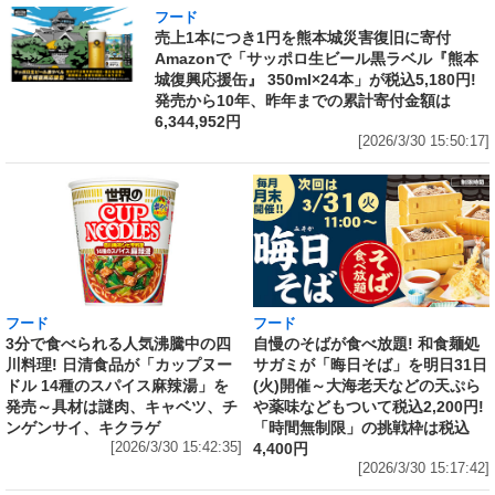
フード
売上1本につき1円を熊本城災害復旧に寄付
Amazonで「サッポロ生ビール黒ラベル『熊本
城復興応援缶』 350ml×24本」が税込5,180円!
発売から10年、昨年までの累計寄付金額は
6,344,952円
[2026/3/30 15:50:17]
フード
フード
3分で食べられる人気沸騰中の四
自慢のそばが食べ放題! 和食麺処
川料理! 日清食品が「カップヌー
サガミが「晦日そば」を明日31日
ドル 14種のスパイス麻辣湯」を
(火)開催～大海老天などの天ぷら
発売～具材は謎肉、キャベツ、チ
や薬味などもついて税込2,200円!
ンゲンサイ、キクラゲ
「時間無制限」の挑戦枠は税込
[2026/3/30 15:42:35]
4,400円
[2026/3/30 15:17:42]