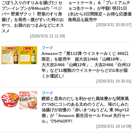
ごぼう入りのすりみを揚げた! セ
ョートケーキ」＆「プレミアムチ
ブン‐イレブンが84kcalの「ベジ
ョコ生ケーキ」が半額! 明日1日
バー 野菜ザクッ！ 野菜のすり身
(水)から3日間限定～お得な応援価
揚げ」を発売～腹がすいた時のお
格商品も販売中
やつ、お酒のおつまみなどにオス
[2026/3/31 20:00:07]
スメ
[2026/3/31 21:11:59]
フード
Amazonで「第112弾 ウイスキーみくじ 466口
限定」を販売中 超大吉1/466「山崎18年」、
大大吉2/466「山崎12年」、大吉2/466「白州12
年」など11種類のウイスキーからどの1本が届
くか運試し!
[2026/3/31 18:30:01]
フード
鰹節と昆布のだしを利かせた風味豊かな関東風
のつゆにコシのある太めのうどん、味のしみた
油揚げが自慢の「赤いきつねうどん 東 96g×12
個」が「Amazon 新生活セール Final 先行セー
ル」で54%OFF!
[2026/3/31 18:14:08]