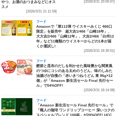
やつ、お酒のおつまみなどにオス
[2026/3/31 20:00:07]
スメ
[2026/3/31 21:11:59]
フード
Amazonで「第112弾 ウイスキーみくじ 466口
限定」を販売中 超大吉1/466「山崎18年」、
大大吉2/466「山崎12年」、大吉2/466「白州12
年」など11種類のウイスキーからどの1本が届
くか運試し!
[2026/3/31 18:30:01]
フード
鰹節と昆布のだしを利かせた風味豊かな関東風
のつゆにコシのある太めのうどん、味のしみた
油揚げが自慢の「赤いきつねうどん 東 96g×12
個」が「Amazon 新生活セール Final 先行セー
ル」で54%OFF!
[2026/3/31 18:14:08]
フード
「Amazon 新生活セール Final 先行セール」で
「職人の珈琲 ワンドリップコーヒー 深いコクの
スペシャルブレンド 100杯」が20%OFF! UCC