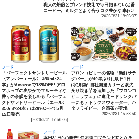
職人の焙煎とブレンド技術で毎日飽きない定番
コーヒー。ミルクとよく合うコク豊かな味わい
[2026/3/31 18:06:07]
フード
フード
「パーフェクトサントリービール
ブロンコビリーの名物「新鮮サラ
〈アンバーエール〉 350ml×24
ダバー」が40年ぶりに明日1日
本」がAmazonで18%OFF! アロ
(水)刷新! 自社開発カリーと炭火
マホップの爽やかでフルーティな
炙り焼き芋を追加した「ブロンコ
香りの余韻を楽しめる「パーフェ
ビュッフェ」に進化～ドリンクバ
クトサントリービール〈エール〉
ーにもデトックスウォーター、バ
350ml×24本」は26%OFFで5月
タフライピー、台湾茶が登場
12日発売
[2026/3/31 15:53:59]
[2026/3/31 17:56:05]
フード
本日31日(火)発売! 伊右衛門ブランド初となる