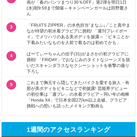
画が「春のパンツまつり30％OFF」第2弾を明日1日
(水)朝9:59まで開催～キャンペーンガールは田野憂さ
ん
「FRUITS ZIPPER」の水色担当“まなふぃ”こと真中ま
3
なが待望の初水着グラビアに挑戦! 「週刊プレイボー
イ」でメリハリのある美ボディを披露～「ビキニとか
下着みたいなものを人前で着るのは初めてかも」
ぱーてぃーちゃんの信子(31)がまさかの初グラビアに
4
挑戦! 「FRIDAY」でおなじみのタイトなジーンズを脱
いだスキャンダラスなセクシーショットを衝撃の撮り
下ろし
これまで胸元すら隠してきたバイクを愛する旅人・有
5
那が美ボディをビキニなどで初披露! 芸能界デビュー
の初仕事は「週プレ」の水着グラビア～同い年の相棒
「Honda X4」で日本全国2万km以上走破。グラビア
挑戦への想いも語ったメイキング動画も
1週間のアクセスランキング