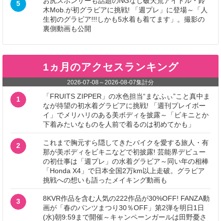
お尻スポンサーも話題のNGなし破天荒アイドル・鈴
5
木Mob.が初グラビアに挑戦! 「週プレ」に登場～「人
生初のグラビア!!!しかも5水着も着てます」。撮影の
裏側動画も公開
1ヵ月のアクセスランキング
2026-07-08
～
2026-08-07
集計分
「FRUITS ZIPPER」の水色担当“まなふぃ”こと真中ま
1
なが待望の初水着グラビアに挑戦! 「週刊プレイボー
イ」でメリハリのある美ボディを披露～「ビキニとか
下着みたいなものを人前で着るのは初めてかも」
これまで胸元すら隠してきたバイクを愛する旅人・有
2
那が美ボディをビキニなどで初披露! 芸能界デビュー
の初仕事は「週プレ」の水着グラビア～同い年の相棒
「Honda X4」で日本全国2万km以上走破。グラビア
挑戦への想いも語ったメイキング動画も
8KVR作品を含む人気の222作品が30%OFF! FANZA動
3
画が「春のパンツまつり30％OFF」第2弾を明日1日
(水)朝9:59まで開催～キャンペーンガールは田野憂さ