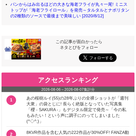
パンからはみ出るほどの大きな海老フライが丸々一尾! ミニス
トップが「海老フライロール」を発売～タルタルとナポリタン
の2種類のソースで最後まで美味しい [2020/8/12]
この記事が面白かったら
ネタとぴをフォロー
アクセスランキング
2026-08-06
～
2026-08-07
集計分
あの桜樹ルイ(55)の28年ぶりの全裸ショットが「週刊
1
大衆」の袋とじに! 長らく絶版となっていた写真集
「櫻 - SAKURA -」もデジタル限定で発売～「今の私
もみたい！という声に調子にのってしまいました
(^◇^;)」
8KVR作品を含む人気の222作品が30%OFF! FANZA動
2