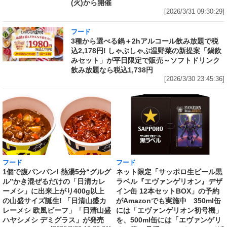
(火)から開催
[2026/3/31 09:30:29]
フード
3種から選べる鍋＋2hアルコール飲み放題で税
込2,178円! しゃぶしゃぶ温野菜の新提案「鍋飲
みセット」が平日限定で販売～ソフトドリンク
飲み放題なら税込1,738円
[2026/3/30 23:45:36]
フード
フード
1個で腹パンパン! 熱湯5分“グルグ
ネット限定「サッポロ生ビール黒
ル”かき混ぜるだけの「日清カレ
ラベル『エヴァンゲリオン』デザ
ーメシ」に出来上がり400g以上
イン缶 12本セットBOX」の予約
の山盛サイズ誕生! 「日清山盛カ
がAmazonでも実施中 350ml缶
レーメシ 欧風ビーフ」「日清山盛
には「エヴァンゲリオン初号機」
ハヤシメシ デミグラス」が発売
を、500ml缶には「エヴァンゲリ