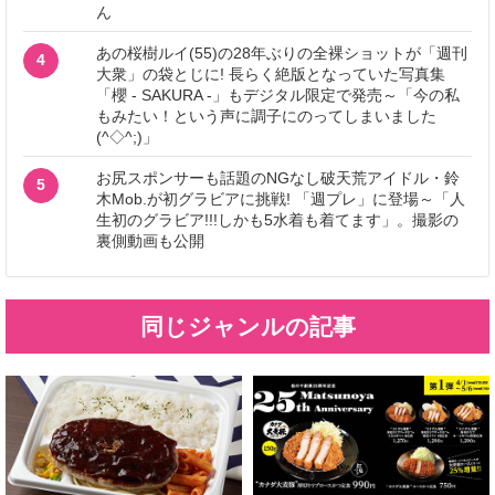
ん
あの桜樹ルイ(55)の28年ぶりの全裸ショットが「週刊
4
大衆」の袋とじに! 長らく絶版となっていた写真集
「櫻 - SAKURA -」もデジタル限定で発売～「今の私
もみたい！という声に調子にのってしまいました
(^◇^;)」
お尻スポンサーも話題のNGなし破天荒アイドル・鈴
5
木Mob.が初グラビアに挑戦! 「週プレ」に登場～「人
生初のグラビア!!!しかも5水着も着てます」。撮影の
裏側動画も公開
同じジャンルの記事