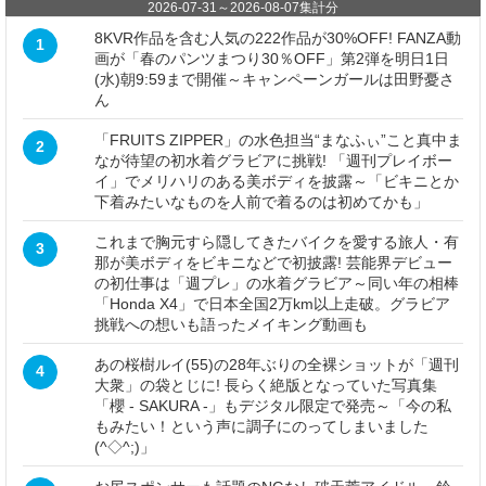
2026-07-31
～
2026-08-07
集計分
8KVR作品を含む人気の222作品が30%OFF! FANZA動
1
画が「春のパンツまつり30％OFF」第2弾を明日1日
(水)朝9:59まで開催～キャンペーンガールは田野憂さ
ん
「FRUITS ZIPPER」の水色担当“まなふぃ”こと真中ま
2
なが待望の初水着グラビアに挑戦! 「週刊プレイボー
イ」でメリハリのある美ボディを披露～「ビキニとか
下着みたいなものを人前で着るのは初めてかも」
これまで胸元すら隠してきたバイクを愛する旅人・有
3
那が美ボディをビキニなどで初披露! 芸能界デビュー
の初仕事は「週プレ」の水着グラビア～同い年の相棒
「Honda X4」で日本全国2万km以上走破。グラビア
挑戦への想いも語ったメイキング動画も
あの桜樹ルイ(55)の28年ぶりの全裸ショットが「週刊
4
大衆」の袋とじに! 長らく絶版となっていた写真集
「櫻 - SAKURA -」もデジタル限定で発売～「今の私
もみたい！という声に調子にのってしまいました
(^◇^;)」