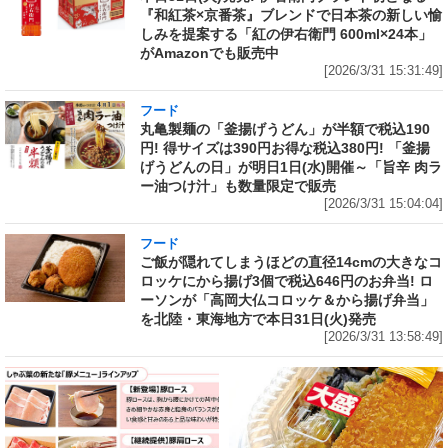
『和紅茶×京番茶』ブレンドで日本茶の新しい愉
しみを提案する「紅の伊右衛門 600ml×24本」
がAmazonでも販売中
[2026/3/31 15:31:49]
フード
丸亀製麺の「釜揚げうどん」が半額で税込190
円! 得サイズは390円お得な税込380円! 「釜揚
げうどんの日」が明日1日(水)開催～「旨辛 肉ラ
ー油つけ汁」も数量限定で販売
[2026/3/31 15:04:04]
フード
ご飯が隠れてしまうほどの直径14cmの大きなコ
ロッケにから揚げ3個で税込646円のお弁当! ロ
ーソンが「高岡大仏コロッケ＆から揚げ弁当」
を北陸・東海地方で本日31日(火)発売
[2026/3/31 13:58:49]