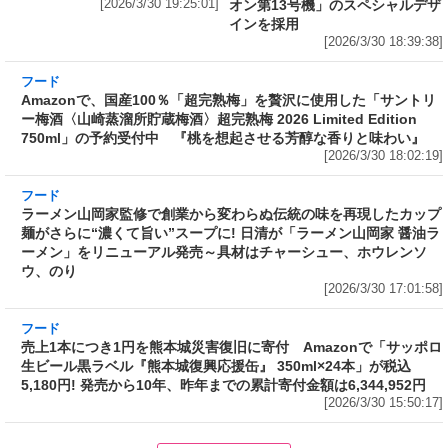
[2026/3/30 19:25:01]
オン第13号機」のスペシャルデザ
インを採用
[2026/3/30 18:39:38]
フード
Amazonで、国産100％「超完熟梅」を贅沢に使
用した「サントリー梅酒〈山崎蒸溜所貯蔵梅
酒〉超完熟梅 2026 Limited Edition 750ml」の
予約受付中 『桃を想起させる芳醇な香りと味
わい』
[2026/3/30 18:02:19]
フード
ラーメン山岡家監修で創業から変わらぬ伝統の
味を再現したカップ麺がさらに“濃くて旨い”ス
ープに! 日清が「ラーメン山岡家 醤油ラーメ
ン」をリニューアル発売～具材はチャーシュ
ー、ホウレンソウ、のり
[2026/3/30 17:01:58]
フード
売上1本につき1円を熊本城災害復旧に寄付
Amazonで「サッポロ生ビール黒ラベル『熊本
城復興応援缶』 350ml×24本」が税込5,180円!