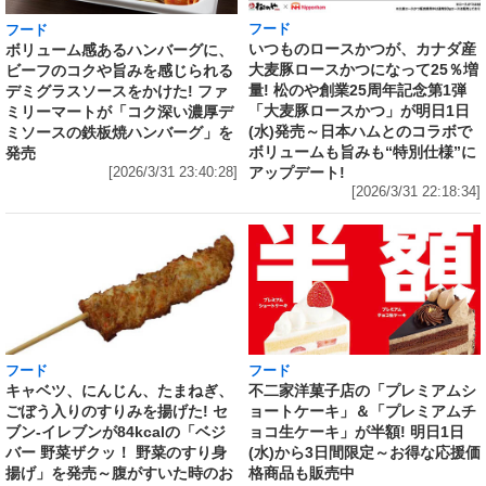
フード
フード
いつものロースかつが、カナダ産
ボリューム感あるハンバーグに、
大麦豚ロースかつになって25％増
ビーフのコクや旨みを感じられる
量! 松のや創業25周年記念第1弾
デミグラスソースをかけた! ファ
「大麦豚ロースかつ」が明日1日
ミリーマートが「コク深い濃厚デ
(水)発売～日本ハムとのコラボで
ミソースの鉄板焼ハンバーグ」を
ボリュームも旨みも“特別仕様”に
発売
アップデート!
[2026/3/31 23:40:28]
[2026/3/31 22:18:34]
フード
フード
キャベツ、にんじん、たまねぎ、
不二家洋菓子店の「プレミアムシ
ごぼう入りのすりみを揚げた! セ
ョートケーキ」＆「プレミアムチ
ブン‐イレブンが84kcalの「ベジ
ョコ生ケーキ」が半額! 明日1日
バー 野菜ザクッ！ 野菜のすり身
(水)から3日間限定～お得な応援価
揚げ」を発売～腹がすいた時のお
格商品も販売中