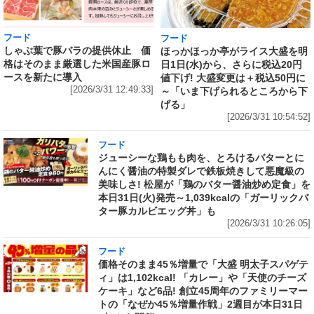
フード
フード
しゃぶ葉で豚バラの提供休止 価
ほっかほっか亭がライス大盛を明
格はそのまま厳選した米国産豚ロ
日1日(水)から、さらに税込20円
ースを新たに導入
値下げ! 大盛変更は＋税込50円に
[2026/3/31 12:49:33]
～「いま下げられるところから下
げる」
[2026/3/31 10:54:52]
フード
ジューシーな鶏もも肉を、とろけるバターとに
んにく醤油の特製ダレで鉄板焼きして悪魔級の
美味しさ! 松屋が「鶏のバター醤油炒め定食」を
本日31日(火)発売～1,039kcalの「ガーリックバ
ター豚カルビエッグ丼」も
[2026/3/31 10:26:05]
フード
価格そのまま45％増量で「大盛 明太子スパゲテ
ィ」は1,102kcal! 「カレー」や「天使のチーズ
ケーキ」など6品! 創立45周年のファミリーマー
トの「なぜか45％増量作戦」2週目が本日31日