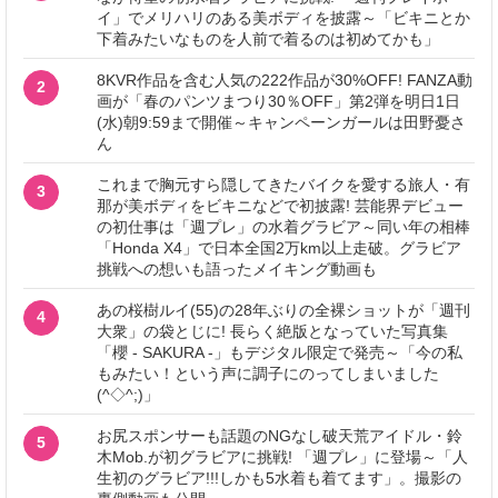
イ」でメリハリのある美ボディを披露～「ビキニとか
下着みたいなものを人前で着るのは初めてかも」
8KVR作品を含む人気の222作品が30%OFF! FANZA動
2
画が「春のパンツまつり30％OFF」第2弾を明日1日
(水)朝9:59まで開催～キャンペーンガールは田野憂さ
ん
これまで胸元すら隠してきたバイクを愛する旅人・有
3
那が美ボディをビキニなどで初披露! 芸能界デビュー
の初仕事は「週プレ」の水着グラビア～同い年の相棒
「Honda X4」で日本全国2万km以上走破。グラビア
挑戦への想いも語ったメイキング動画も
あの桜樹ルイ(55)の28年ぶりの全裸ショットが「週刊
4
大衆」の袋とじに! 長らく絶版となっていた写真集
「櫻 - SAKURA -」もデジタル限定で発売～「今の私
もみたい！という声に調子にのってしまいました
(^◇^;)」
お尻スポンサーも話題のNGなし破天荒アイドル・鈴
5
木Mob.が初グラビアに挑戦! 「週プレ」に登場～「人
生初のグラビア!!!しかも5水着も着てます」。撮影の