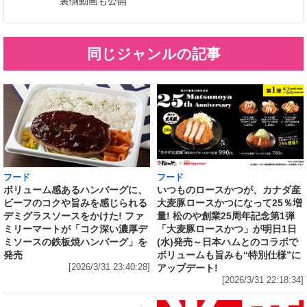
裏側動画も公開
同じジャンルの記事
フード
フード
いつものロースかつが、カナダ産
ボリューム感あるハンバーグに、
大麦豚ロースかつになって25％増
ビーフのコクや旨みを感じられる
量! 松のや創業25周年記念第1弾
デミグラスソースをかけた! ファ
「大麦豚ロースかつ」が明日1日
ミリーマートが「コク深い濃厚デ
(水)発売～日本ハムとのコラボで
ミソースの鉄板焼ハンバーグ」を
ボリュームも旨みも“特別仕様”に
発売
アップデート!
[2026/3/31 23:40:28]
[2026/3/31 22:18:34]