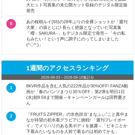
大ヒット写真集の未公開カット収録のデジタル限定版
発売
あの桜樹ルイ(55)の28年ぶりの全裸ショットが「週刊
5
大衆」の袋とじに! 長らく絶版となっていた写真集
「櫻 - SAKURA -」もデジタル限定で発売～「今の私
もみたい！という声に調子にのってしまいました
(^◇^;)」
1週間のアクセスランキング
2026-08-03
～
2026-08-10
集計分
8KVR作品を含む人気の222作品が30%OFF! FANZA動
1
画が「春のパンツまつり30％OFF」第2弾を明日1日
(水)朝9:59まで開催～キャンペーンガールは田野憂さ
ん
「FRUITS ZIPPER」の水色担当“まなふぃ”こと真中ま
2
なが待望の初水着グラビアに挑戦! 「週刊プレイボー
イ」でメリハリのある美ボディを披露～「ビキニとか
下着みたいなものを人前で着るのは初めてかも」