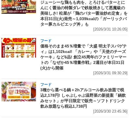
ジューシーな鶏もも肉を、とろけるバターとに
んにく醤油の特製ダレで鉄板焼きして悪魔級の
美味しさ! 松屋が「鶏のバター醤油炒め定食」を
本日31日(火)発売～1,039kcalの「ガーリックバ
ター豚カルビエッグ丼」も
[2026/3/31 10:26:05]
フード
価格そのまま45％増量で「大盛 明太子スパゲテ
ィ」は1,102kcal! 「カレー」や「天使のチーズ
ケーキ」など6品! 創立45周年のファミリーマー
トの「なぜか45％増量作戦」2週目が本日31日
(火)から開催
[2026/3/31 09:30:29]
フード
3種から選べる鍋＋2hアルコール飲み放題で税
込2,178円! しゃぶしゃぶ温野菜の新提案「鍋飲
みセット」が平日限定で販売～ソフトドリンク
飲み放題なら税込1,738円
[2026/3/30 23:45:36]