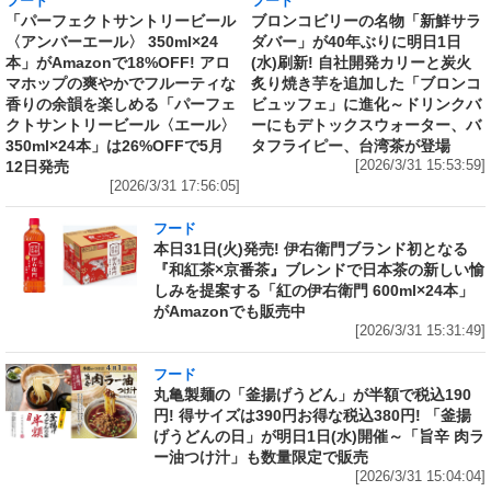
フード
フード
「パーフェクトサントリービール
ブロンコビリーの名物「新鮮サラ
〈アンバーエール〉 350ml×24
ダバー」が40年ぶりに明日1日
本」がAmazonで18%OFF! アロ
(水)刷新! 自社開発カリーと炭火
マホップの爽やかでフルーティな
炙り焼き芋を追加した「ブロンコ
香りの余韻を楽しめる「パーフェ
ビュッフェ」に進化～ドリンクバ
クトサントリービール〈エール〉
ーにもデトックスウォーター、バ
350ml×24本」は26%OFFで5月
タフライピー、台湾茶が登場
12日発売
[2026/3/31 15:53:59]
[2026/3/31 17:56:05]
フード
本日31日(火)発売! 伊右衛門ブランド初となる
『和紅茶×京番茶』ブレンドで日本茶の新しい愉
しみを提案する「紅の伊右衛門 600ml×24本」
がAmazonでも販売中
[2026/3/31 15:31:49]
フード
丸亀製麺の「釜揚げうどん」が半額で税込190
円! 得サイズは390円お得な税込380円! 「釜揚
げうどんの日」が明日1日(水)開催～「旨辛 肉ラ
ー油つけ汁」も数量限定で販売
[2026/3/31 15:04:04]