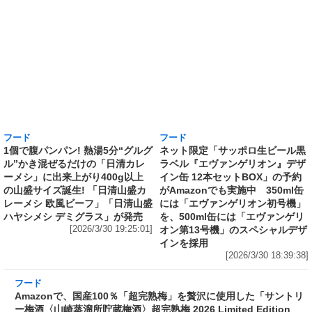
フード
フード
1個で腹パンパン! 熱湯5分“グルグ
ネット限定「サッポロ生ビール黒
ル”かき混ぜるだけの「日清カレ
ラベル『エヴァンゲリオン』デザ
ーメシ」に出来上がり400g以上
イン缶 12本セットBOX」の予約
の山盛サイズ誕生! 「日清山盛カ
がAmazonでも実施中 350ml缶
レーメシ 欧風ビーフ」「日清山盛
には「エヴァンゲリオン初号機」
ハヤシメシ デミグラス」が発売
を、500ml缶には「エヴァンゲリ
[2026/3/30 19:25:01]
オン第13号機」のスペシャルデザ
インを採用
[2026/3/30 18:39:38]
フード
Amazonで、国産100％「超完熟梅」を贅沢に使
用した「サントリー梅酒〈山崎蒸溜所貯蔵梅
酒〉超完熟梅 2026 Limited Edition 750ml」の
予約受付中 『桃を想起させる芳醇な香りと味
わい』
[2026/3/30 18:02:19]