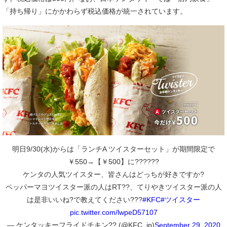
「持ち帰り」にかかわらず税込価格が統一されています。
明日9/30(水)からは「ランチA ツイスターセット」が期間限定で
￥550→【￥500】に??????
ケンタの人気ツイスター、皆さんはどっちが好きですか?
ペッパーマヨツイスター派の人はRT??、てりやきツイスター派の人
は是非いいね?で教えてください???
#KFC
#ツイスター
pic.twitter.com/lwpeD57107
— ケンタッキーフライドチキン?? (@KFC_jp)
September 29, 2020