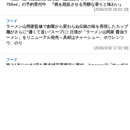
フード
ラーメン山岡家監修で創業から変わらぬ伝統の
味を再現したカップ麺がさらに“濃くて旨い”ス
ープに! 日清が「ラーメン山岡家 醤油ラーメ
ン」をリニューアル発売～具材はチャーシュ
ー、ホウレンソウ、のり
[2026/3/30 17:01:58]
フード
売上1本につき1円を熊本城災害復旧に寄付 Amazonで「サッポロ
生ビール黒ラベル『熊本城復興応援缶』 350ml×24本」が税込
5,180円! 発売から10年、昨年までの累計寄付金額は6,344,952円
[2026/3/30 15:50:17]
フード
フード
3分で食べられる人気沸騰中の四
自慢のそばが食べ放題! 和食麺処
川料理! 日清食品が「カップヌー
サガミが「晦日そば」を明日31日
ドル 14種のスパイス麻辣湯」を
(火)開催～大海老天などの天ぷら
発売～具材は謎肉、キャベツ、チ
や薬味などもついて税込2,200円!
ンゲンサイ、キクラゲ
「時間無制限」の挑戦枠は税込
[2026/3/30 15:42:35]
4,400円
[2026/3/30 15:17:42]