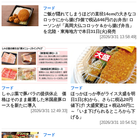
フード
ご飯が隠れてしまうほどの直径14cmの大きなコ
ロッケにから揚げ3個で税込646円のお弁当! ロ
ーソンが「高岡大仏コロッケ＆から揚げ弁当」
を北陸・東海地方で本日31日(火)発売
[2026/3/31 13:58:49]
フード
フード
しゃぶ葉で豚バラの提供休止 価
ほっかほっか亭がライス大盛を明
格はそのまま厳選した米国産豚ロ
日1日(水)から、さらに税込20円
ースを新たに導入
値下げ! 大盛変更は＋税込50円に
[2026/3/31 12:49:33]
～「いま下げられるところから下
げる」
[2026/3/31 10:54:52]
フード