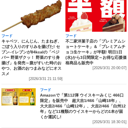
フード
フード
キャベツ、にんじん、たまねぎ、
不二家洋菓子店の「プレミアムシ
ごぼう入りのすりみを揚げた! セ
ョートケーキ」＆「プレミアムチ
ブン‐イレブンが84kcalの「ベジ
ョコ生ケーキ」が半額! 明日1日
バー 野菜ザクッ！ 野菜のすり身
(水)から3日間限定～お得な応援価
揚げ」を発売～腹がすいた時のお
格商品も販売中
やつ、お酒のおつまみなどにオス
[2026/3/31 20:00:07]
スメ
[2026/3/31 21:11:59]
フード
Amazonで「第112弾 ウイスキーみくじ 466口
限定」を販売中 超大吉1/466「山崎18年」、
大大吉2/466「山崎12年」、大吉2/466「白州12
年」など11種類のウイスキーからどの1本が届
くか運試し!
[2026/3/31 18:30:01]