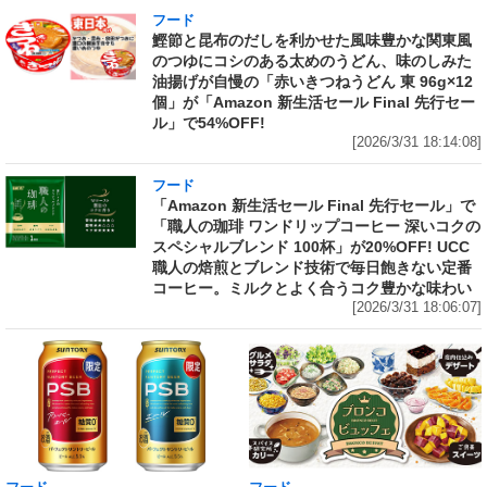
フード
鰹節と昆布のだしを利かせた風味豊かな関東風
のつゆにコシのある太めのうどん、味のしみた
油揚げが自慢の「赤いきつねうどん 東 96g×12
個」が「Amazon 新生活セール Final 先行セー
ル」で54%OFF!
[2026/3/31 18:14:08]
フード
「Amazon 新生活セール Final 先行セール」で
「職人の珈琲 ワンドリップコーヒー 深いコクの
スペシャルブレンド 100杯」が20%OFF! UCC
職人の焙煎とブレンド技術で毎日飽きない定番
コーヒー。ミルクとよく合うコク豊かな味わい
[2026/3/31 18:06:07]