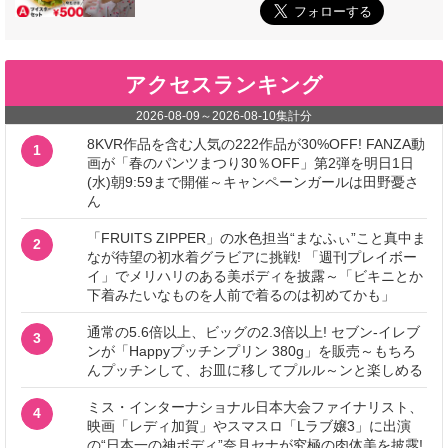
アクセスランキング
2026-08-09
～
2026-08-10
集計分
8KVR作品を含む人気の222作品が30%OFF! FANZA動
1
画が「春のパンツまつり30％OFF」第2弾を明日1日
(水)朝9:59まで開催～キャンペーンガールは田野憂さ
ん
「FRUITS ZIPPER」の水色担当“まなふぃ”こと真中ま
2
なが待望の初水着グラビアに挑戦! 「週刊プレイボー
イ」でメリハリのある美ボディを披露～「ビキニとか
下着みたいなものを人前で着るのは初めてかも」
通常の5.6倍以上、ビッグの2.3倍以上! セブン‐イレブ
3
ンが「Happyプッチンプリン 380g」を販売～もちろ
んプッチンして、お皿に移してプルル～ンと楽しめる
ミス・インターナショナル日本大会ファイナリスト、
4
映画「レディ加賀」やスマスロ「Lラブ嬢3」に出演
の“日本一の神ボディ”奈月セナが究極の肉体美を披露!