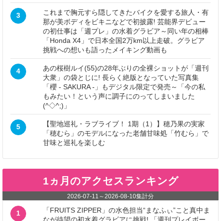
これまで胸元すら隠してきたバイクを愛する旅人・有
3
那が美ボディをビキニなどで初披露! 芸能界デビュー
の初仕事は「週プレ」の水着グラビア～同い年の相棒
「Honda X4」で日本全国2万km以上走破。グラビア
挑戦への想いも語ったメイキング動画も
あの桜樹ルイ(55)の28年ぶりの全裸ショットが「週刊
4
大衆」の袋とじに! 長らく絶版となっていた写真集
「櫻 - SAKURA -」もデジタル限定で発売～「今の私
もみたい！という声に調子にのってしまいました
(^◇^;)」
【聖地巡礼・ラブライブ！ 1期（1）】穂乃果の実家
5
「穂むら」のモデルになった老舗甘味処「竹むら」で
甘味と巡礼を楽しむ
1ヵ月のアクセスランキング
2026-07-11
～
2026-08-10
集計分
「FRUITS ZIPPER」の水色担当“まなふぃ”こと真中ま
1
なが待望の初水着グラビアに挑戦! 「週刊プレイボー