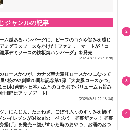
じジャンルの記事
2
ーム感あるハンバーグに、ビーフのコクや旨みを感じ
デミグラスソースをかけた! ファミリーマートが「コ
濃厚デミソースの鉄板焼ハンバーグ」を発売
[2026/3/31 23:40:28]
のロースかつが、カナダ産大麦豚ロースかつになって
増量! 松のや創業25周年記念第1弾「大麦豚ロースかつ」
3
1日(水)発売～日本ハムとのコラボでボリュームも旨み
別仕様”にアップデート!
[2026/3/31 22:18:34]
ツ、にんじん、たまねぎ、ごぼう入りのすりみを揚げ
4
セブン‐イレブンが84kcalの「ベジバー 野菜ザクッ！ 野菜
身揚げ」を発売～腹がすいた時のおやつ、お酒のおつ