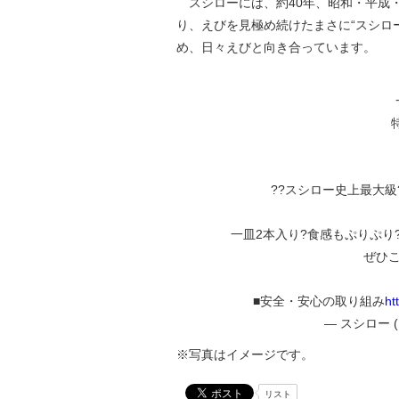
スシローには、約40年、昭和・平成
り、えびを見極め続けたまさに“スシロ
め、日々えびと向き合っています。
??スシロー史上最大級
一皿2本入り?食感もぷりぷり
ぜひこ
■安全・安心の取り組み
ht
— スシロー (@a
※写真はイメージです。
リスト