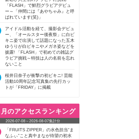
「FLASH」で鮮烈グラビアデビュ
ー～「仲間には『あやちゃみ』と呼
ばれています(笑)」
アイドル活動を経て、撮影会デビュ
ー、「オールスター後夜祭」に白ビ
キニ姿で出演して話題になった五木
ゆうりが白ビキニやメガネ姿などを
披露! 「FLASH」で初めての雑誌グ
ラビア挑戦～特技は人の名前を忘れ
ないこと
桜井日奈子が衝撃の初ビキニ! 芸能
活動10周年記念写真集の先行カッ
トが「FRIDAY」に掲載
ヵ月のアクセスランキング
2026-07-08
～
2026-08-07
集計分
「FRUITS ZIPPER」の水色担当“ま
なふぃ”こと真中まなが待望の初水