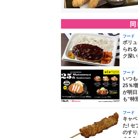
同
フード
ボリュ
られる
ク深い
フード
いつも
25％
が明日
も“特
フード
キャベ
た! 
のすり