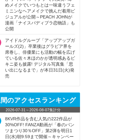
めメイクでいつもとは一味違うフェ
ミニンなヘアメイクで挑んだ着用ビ
ジュアルが公開～PEACH JOHNが
漫画「ナイスバディブラ恋物語」も
公開
アイドルグループ「アップアップガ
ールズ(2)」卒業後はグラビア界を
席巻し、俳優業にも活動の幅を広げ
ている佐々木ほのかが透明感あるビ
キニ姿も披露! デジタル写真集「思
い出になるまで」が本日31日(火)発
売
週間のアクセスランキング
2026-07-31
～
2026-08-07
集計分
8KVR作品を含む人気の222作品が
30%OFF! FANZA動画が「春のパン
ツまつり30％OFF」第2弾を明日1
日(水)朝9:59まで開催～キャンペー