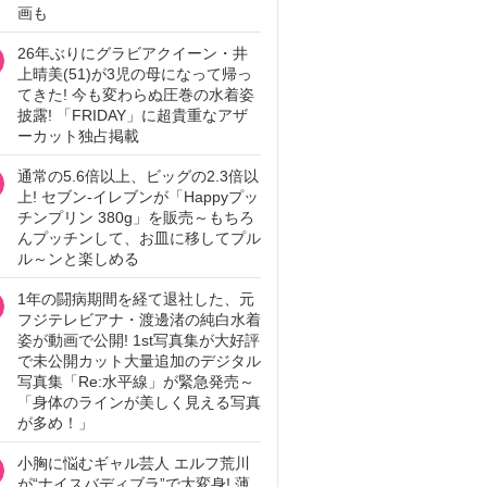
画も
26年ぶりにグラビアクイーン・井
上晴美(51)が3児の母になって帰っ
てきた! 今も変わらぬ圧巻の水着姿
披露! 「FRIDAY」に超貴重なアザ
ーカット独占掲載
通常の5.6倍以上、ビッグの2.3倍以
上! セブン‐イレブンが「Happyプッ
チンプリン 380g」を販売～もちろ
んプッチンして、お皿に移してプル
ル～ンと楽しめる
1年の闘病期間を経て退社した、元
フジテレビアナ・渡邊渚の純白水着
姿が動画で公開! 1st写真集が大好評
で未公開カット大量追加のデジタル
写真集「Re:水平線」が緊急発売～
「身体のラインが美しく見える写真
が多め！」
小胸に悩むギャル芸人 エルフ荒川
が“ナイスバディブラ”で大変身! 薄