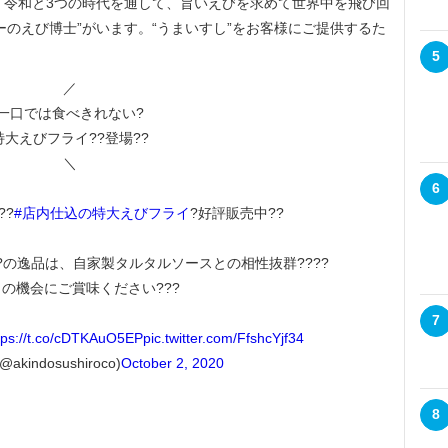
・令和と3つの時代を通して、旨いえびを求めて世界中を飛び回
ーのえび博士”がいます。“うまいすし”をお客様にご提供するた
5
／
一口では食べきれない?
特大えびフライ??登場??
＼
6
??
#店内仕込の特大えびフライ
?好評販売中??
?の逸品は、自家製タルタルソースとの相性抜群????
の機会にご賞味ください???
7
tps://t.co/cDTKAuO5EP
pic.twitter.com/FfshcYjf34
kindosushiroco)
October 2, 2020
8