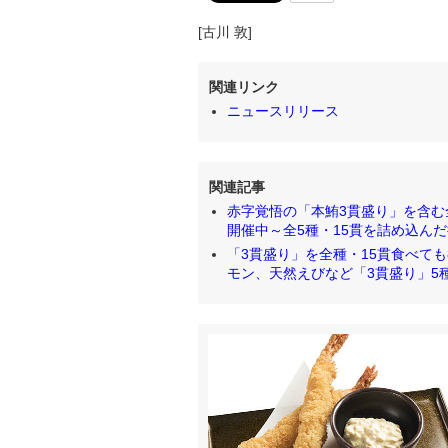
[古川 敦]
関連リンク
ニュースリリース
関連記事
赤字覚悟の「本鮪3貫盛り」を含む全
開催中～全5種・15貫を詰め込んだ持ち
「3貫盛り」を全種・15貫食べて
モン、天然えびなど「3貫盛り」5種類を6