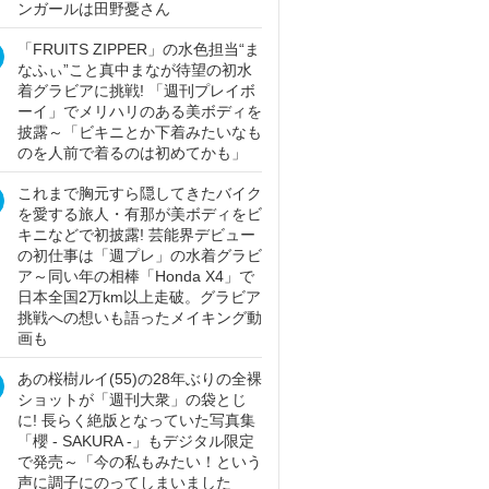
ンガールは田野憂さん
「FRUITS ZIPPER」の水色担当“ま
なふぃ”こと真中まなが待望の初水
着グラビアに挑戦! 「週刊プレイボ
ーイ」でメリハリのある美ボディを
披露～「ビキニとか下着みたいなも
のを人前で着るのは初めてかも」
これまで胸元すら隠してきたバイク
を愛する旅人・有那が美ボディをビ
キニなどで初披露! 芸能界デビュー
の初仕事は「週プレ」の水着グラビ
ア～同い年の相棒「Honda X4」で
日本全国2万km以上走破。グラビア
挑戦への想いも語ったメイキング動
画も
あの桜樹ルイ(55)の28年ぶりの全裸
ショットが「週刊大衆」の袋とじ
に! 長らく絶版となっていた写真集
「櫻 - SAKURA -」もデジタル限定
で発売～「今の私もみたい！という
声に調子にのってしまいました