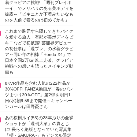
着グラビアに挑戦! 「週刊プレイボ
ーイ」でメリハリのある美ボディを
披露～「ビキニとか下着みたいなも
のを人前で着るのは初めてかも」
これまで胸元すら隠してきたバイク
を愛する旅人・有那が美ボディをビ
キニなどで初披露! 芸能界デビュー
の初仕事は「週プレ」の水着グラビ
ア～同い年の相棒「Honda X4」で
日本全国2万km以上走破。グラビア
挑戦への想いも語ったメイキング動
画も
8KVR作品を含む人気の222作品が
30%OFF! FANZA動画が「春のパン
ツまつり30％OFF」第2弾を明日1
日(水)朝9:59まで開催～キャンペー
ンガールは田野憂さん
あの桜樹ルイ(55)の28年ぶりの全裸
ショットが「週刊大衆」の袋とじ
に! 長らく絶版となっていた写真集
「櫻 - SAKURA -」もデジタル限定