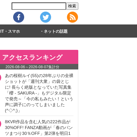
IT・スマホ
ネットの話題
アクセスランキング
2026-08-06
～
2026-08-07
集計分
あの桜樹ルイ(55)の28年ぶりの全裸
ショットが「週刊大衆」の袋とじ
に! 長らく絶版となっていた写真集
「櫻 - SAKURA -」もデジタル限定
で発売～「今の私もみたい！という
声に調子にのってしまいました
(^◇^;)」
8KVR作品を含む人気の222作品が
30%OFF! FANZA動画が「春のパン
ツまつり30％OFF」第2弾を明日1