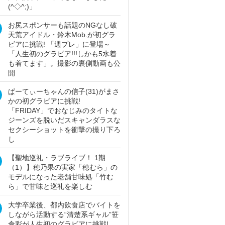
(^◇^;)」
お尻スポンサーも話題のNGなし破
天荒アイドル・鈴木Mob.が初グラ
ビアに挑戦! 「週プレ」に登場～
「人生初のグラビア!!!しかも5水着
も着てます」。撮影の裏側動画も公
開
ぱーてぃーちゃんの信子(31)がまさ
かの初グラビアに挑戦!
「FRIDAY」でおなじみのタイトな
ジーンズを脱いだスキャンダラスな
セクシーショットを衝撃の撮り下ろ
し
【聖地巡礼・ラブライブ！ 1期
（1）】穂乃果の実家「穂むら」の
モデルになった老舗甘味処「竹む
ら」で甘味と巡礼を楽しむ
大学卒業後、都内飲食店でバイトを
しながら活動する“清楚系ギャル”笹
倉彩が人生初のグラビアに挑戦!