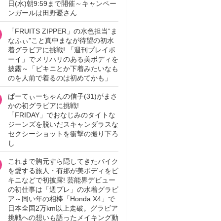
日(水)朝9:59まで開催～キャンペー
ンガールは田野憂さん
「FRUITS ZIPPER」の水色担当“ま
なふぃ”こと真中まなが待望の初水
着グラビアに挑戦! 「週刊プレイボ
ーイ」でメリハリのある美ボディを
披露～「ビキニとか下着みたいなも
のを人前で着るのは初めてかも」
ぱーてぃーちゃんの信子(31)がまさ
かの初グラビアに挑戦!
「FRIDAY」でおなじみのタイトな
ジーンズを脱いだスキャンダラスな
セクシーショットを衝撃の撮り下ろ
し
これまで胸元すら隠してきたバイク
を愛する旅人・有那が美ボディをビ
キニなどで初披露! 芸能界デビュー
の初仕事は「週プレ」の水着グラビ
ア～同い年の相棒「Honda X4」で
日本全国2万km以上走破。グラビア
挑戦への想いも語ったメイキング動