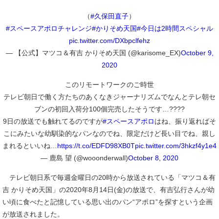
（
#久保田直子
）
#スペースアポロチャレンジ
#かりそめ天国
#今日は2時間スペシャル
pic.twitter.com/DXbpclfehz
— 【公式】マツコ＆有吉 かりそめ天国 (@karisome_EX)
October 9,
2020
このリモートワークのご時世
テレビ朝日で働く方たちのあくなきジャーナリズムでなんとテレ朝セ
ブンの初回入荷分100個完売したそうです…????
9日の放送でも触れてるのですが
#スペースアポロ
はね、振り返ればそ
こにみたいな幼馴染的なパンなのでね、限定だけど長い目でね、親し
まれるといいね…
https://t.co/EDFD98XB0T
pic.twitter.com/3hkzf4y1e4
— 鹿島 望 (@wooonderwall)
October 8, 2020
テレビ朝日系で毎週金曜日の20時から放送されている「マツコ＆有
吉 かりそめ天国」の2020年8月14日(金)の放送で、有吉弘行さんが幼
い頃に食べたと記憶している思い出のパン“アポロ”を探すという企画
が放送されました。