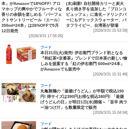
本」がAmazonで18%OFF! アロ
(水)刷新! 自社開発カリーと炭火
マホップの爽やかでフルーティな
炙り焼き芋を追加した「ブロンコ
香りの余韻を楽しめる「パーフェ
ビュッフェ」に進化～ドリンクバ
クトサントリービール〈エール〉
ーにもデトックスウォーター、バ
350ml×24本」は26%OFFで5月
タフライピー、台湾茶が登場
12日発売
[2026/3/31 15:53:59]
[2026/3/31 17:56:05]
フード
本日31日(火)発売! 伊右衛門ブランド初となる
『和紅茶×京番茶』ブレンドで日本茶の新しい愉
しみを提案する「紅の伊右衛門 600ml×24本」
がAmazonでも販売中
[2026/3/31 15:31:49]
フード
丸亀製麺の「釜揚げうどん」が半額で税込190
円! 得サイズは390円お得な税込380円! 「釜揚
げうどんの日」が明日1日(水)開催～「旨辛 肉ラ
ー油つけ汁」も数量限定で販売
[2026/3/31 15:04:04]
フード