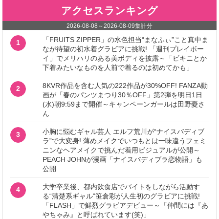
アクセスランキング
2026-08-08
～
2026-08-09
集計分
「FRUITS ZIPPER」の水色担当“まなふぃ”こと真中ま
1
なが待望の初水着グラビアに挑戦! 「週刊プレイボー
イ」でメリハリのある美ボディを披露～「ビキニとか
下着みたいなものを人前で着るのは初めてかも」
8KVR作品を含む人気の222作品が30%OFF! FANZA動
2
画が「春のパンツまつり30％OFF」第2弾を明日1日
(水)朝9:59まで開催～キャンペーンガールは田野憂さ
ん
小胸に悩むギャル芸人 エルフ荒川が“ナイスバディブ
3
ラ”で大変身! 薄めメイクでいつもとは一味違うフェミ
ニンなヘアメイクで挑んだ着用ビジュアルが公開～
PEACH JOHNが漫画「ナイスバディブラ恋物語」も
公開
大学卒業後、都内飲食店でバイトをしながら活動す
4
る“清楚系ギャル”笹倉彩が人生初のグラビアに挑戦!
「FLASH」で鮮烈グラビアデビュー～「仲間には『あ
やちゃみ』と呼ばれています(笑)」