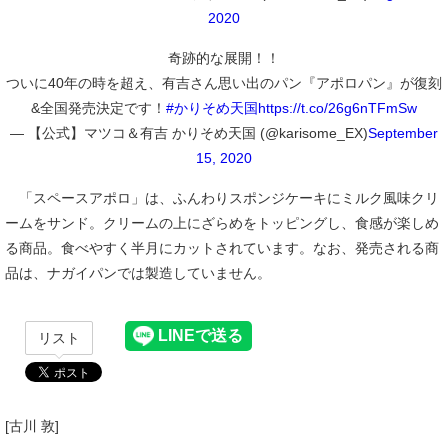
2020
奇跡的な展開！！
ついに40年の時を超え、有吉さん思い出のパン『アポロパン』が復刻
&全国発売決定です！
#かりそめ天国
https://t.co/26g6nTFmSw
— 【公式】マツコ＆有吉 かりそめ天国 (@karisome_EX)
September
15, 2020
「スペースアポロ」は、ふんわりスポンジケーキにミルク風味クリ
ームをサンド。クリームの上にざらめをトッピングし、食感が楽しめ
る商品。食べやすく半月にカットされています。なお、発売される商
品は、ナガイパンでは製造していません。
リスト
[古川 敦]