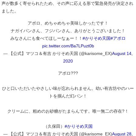
声が数多く寄せられたため、その声に応える形で緊急発売が決定され
ました。
アポロ、めちゃめちゃ美味しかったです！
ナガイパンさん、フジパンさん、ありがとうございました！
みなさんにも食べてほしーなぁー！！
#かりそめ天国
#アポロ
pic.twitter.com/Ba7LPuzt0b
— 【公式】マツコ＆有吉 かりそめ天国 (@karisome_EX)
August 14,
2020
アポロ???
ひと口いただいたやさしい味が忘れられません。幼い有吉坊やのハー
トを掴んだ幻パン！
クリームに、粗めのお砂糖がたまらんです。唯一無二の存在?！
（久保田）
#かりそめ天国
— 【公式】マツコ＆有吉 かりそめ天国 (@karisome_EX)
August 28,