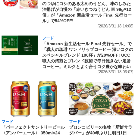
のつゆにコシのある太めのうどん、味のしみた
油揚げが自慢の「赤いきつねうどん 東 96g×12
個」が「Amazon 新生活セール Final 先行セー
ル」で54%OFF!
[2026/3/31 18:14:08]
フード
「Amazon 新生活セール Final 先行セール」で
「職人の珈琲 ワンドリップコーヒー 深いコクの
スペシャルブレンド 100杯」が20%OFF! UCC
職人の焙煎とブレンド技術で毎日飽きない定番
コーヒー。ミルクとよく合うコク豊かな味わい
[2026/3/31 18:06:07]
フード
フード
「パーフェクトサントリービール
ブロンコビリーの名物「新鮮サラ
〈アンバーエール〉 350ml×24
ダバー」が40年ぶりに明日1日