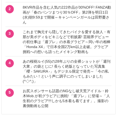
8KVR作品を含む人気の222作品が30%OFF! FANZA動
2
画が「春のパンツまつり30％OFF」第2弾を明日1日
(水)朝9:59まで開催～キャンペーンガールは田野憂さ
ん
これまで胸元すら隠してきたバイクを愛する旅人・有
3
那が美ボディをビキニなどで初披露! 芸能界デビュー
の初仕事は「週プレ」の水着グラビア～同い年の相棒
「Honda X4」で日本全国2万km以上走破。グラビア
挑戦への想いも語ったメイキング動画も
あの桜樹ルイ(55)の28年ぶりの全裸ショットが「週刊
4
大衆」の袋とじに! 長らく絶版となっていた写真集
「櫻 - SAKURA -」もデジタル限定で発売～「今の私
もみたい！という声に調子にのってしまいました
(^◇^;)」
お尻スポンサーも話題のNGなし破天荒アイドル・鈴
5
木Mob.が初グラビアに挑戦! 「週プレ」に登場～「人
生初のグラビア!!!しかも5水着も着てます」。撮影の
裏側動画も公開