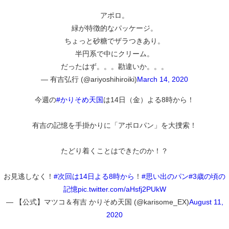
アポロ。
緑が特徴的なパッケージ。
ちょっと砂糖でザラつきあり。
半円系で中にクリーム。
だったはず。。。勘違いか。。。
— 有吉弘行 (@ariyoshihiroiki)
March 14, 2020
今週の
#かりそめ天国
は14日（金）よる8時から！
有吉の記憶を手掛かりに「アポロパン」を大捜索！
たどり着くことはできたのか！？
お見逃しなく！
#次回は14日よる8時から
！
#思い出のパン
#3歳の頃の
記憶
pic.twitter.com/aHsfj2PUkW
— 【公式】マツコ＆有吉 かりそめ天国 (@karisome_EX)
August 11,
2020