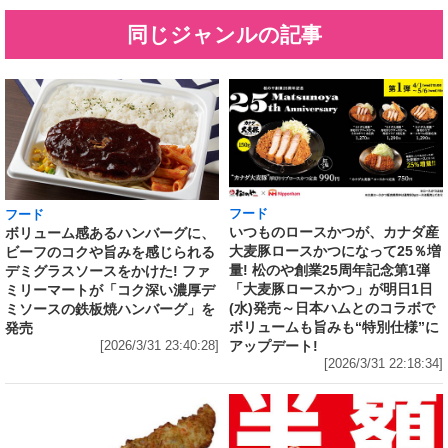
同じジャンルの記事
フード
フード
いつものロースかつが、カナダ産
ボリューム感あるハンバーグに、
大麦豚ロースかつになって25％増
ビーフのコクや旨みを感じられる
量! 松のや創業25周年記念第1弾
デミグラスソースをかけた! ファ
「大麦豚ロースかつ」が明日1日
ミリーマートが「コク深い濃厚デ
(水)発売～日本ハムとのコラボで
ミソースの鉄板焼ハンバーグ」を
ボリュームも旨みも“特別仕様”に
発売
アップデート!
[2026/3/31 23:40:28]
[2026/3/31 22:18:34]