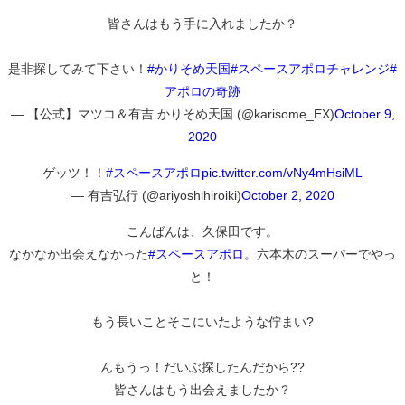
皆さんはもう手に入れましたか？
是非探してみて下さい！
#かりそめ天国
#スペースアポロチャレンジ
#
アポロの奇跡
— 【公式】マツコ＆有吉 かりそめ天国 (@karisome_EX)
October 9,
2020
ゲッツ！！
#スペースアポロ
pic.twitter.com/vNy4mHsiML
— 有吉弘行 (@ariyoshihiroiki)
October 2, 2020
こんばんは、久保田です。
なかなか出会えなかった
#スペースアポロ
。六本木のスーパーでやっ
と！
もう長いことそこにいたような佇まい?
んもうっ！だいぶ探したんだから??
皆さんはもう出会えましたか？