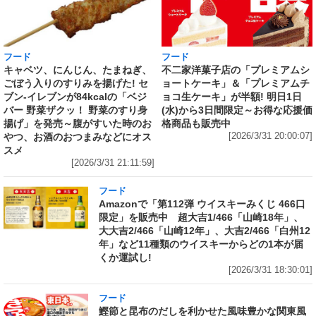
フード
フード
キャベツ、にんじん、たまねぎ、
不二家洋菓子店の「プレミアムシ
ごぼう入りのすりみを揚げた! セ
ョートケーキ」＆「プレミアムチ
ブン‐イレブンが84kcalの「ベジ
ョコ生ケーキ」が半額! 明日1日
バー 野菜ザクッ！ 野菜のすり身
(水)から3日間限定～お得な応援価
揚げ」を発売～腹がすいた時のお
格商品も販売中
やつ、お酒のおつまみなどにオス
[2026/3/31 20:00:07]
スメ
[2026/3/31 21:11:59]
フード
Amazonで「第112弾 ウイスキーみくじ 466口
限定」を販売中 超大吉1/466「山崎18年」、
大大吉2/466「山崎12年」、大吉2/466「白州12
年」など11種類のウイスキーからどの1本が届
くか運試し!
[2026/3/31 18:30:01]
フード
鰹節と昆布のだしを利かせた風味豊かな関東風