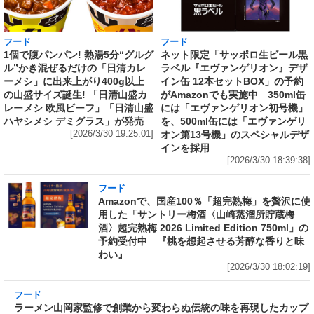
フード
フード
1個で腹パンパン! 熱湯5分“グルグ
ネット限定「サッポロ生ビール黒
ル”かき混ぜるだけの「日清カレ
ラベル『エヴァンゲリオン』デザ
ーメシ」に出来上がり400g以上
イン缶 12本セットBOX」の予約
の山盛サイズ誕生! 「日清山盛カ
がAmazonでも実施中 350ml缶
レーメシ 欧風ビーフ」「日清山盛
には「エヴァンゲリオン初号機」
ハヤシメシ デミグラス」が発売
を、500ml缶には「エヴァンゲリ
[2026/3/30 19:25:01]
オン第13号機」のスペシャルデザ
インを採用
[2026/3/30 18:39:38]
フード
Amazonで、国産100％「超完熟梅」を贅沢に使
用した「サントリー梅酒〈山崎蒸溜所貯蔵梅
酒〉超完熟梅 2026 Limited Edition 750ml」の
予約受付中 『桃を想起させる芳醇な香りと味
わい』
[2026/3/30 18:02:19]
フード
ラーメン山岡家監修で創業から変わらぬ伝統の