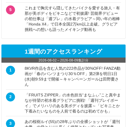
これまで胸元すら隠してきたバイクを愛する旅人・有
5
那が美ボディをビキニなどで初披露! 芸能界デビュー
の初仕事は「週プレ」の水着グラビア～同い年の相棒
「Honda X4」で日本全国2万km以上走破。グラビア
挑戦への想いも語ったメイキング動画も
1週間のアクセスランキング
2026-08-02
～
2026-08-09
集計分
8KVR作品を含む人気の222作品が30%OFF! FANZA動
1
画が「春のパンツまつり30％OFF」第2弾を明日1日
(水)朝9:59まで開催～キャンペーンガールは田野憂さ
ん
「FRUITS ZIPPER」の水色担当“まなふぃ”こと真中ま
2
なが待望の初水着グラビアに挑戦! 「週刊プレイボー
イ」でメリハリのある美ボディを披露～「ビキニとか
下着みたいなものを人前で着るのは初めてかも」
あの桜樹ルイ(55)の28年ぶりの全裸ショットが「週刊
3