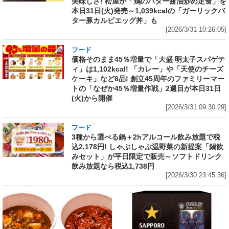
美味しさ! 松屋が「鶏のバター醤油炒め定食」を
本日31日(火)発売～1,039kcalの「ガーリックバ
ター豚カルビエッグ丼」も
[2026/3/31 10:26:05]
フード
価格そのまま45％増量で「大盛 明太子スパゲテ
ィ」は1,102kcal! 「カレー」や「天使のチーズ
ケーキ」など6品! 創立45周年のファミリーマー
トの「なぜか45％増量作戦」2週目が本日31日
(火)から開催
[2026/3/31 09:30:29]
フード
3種から選べる鍋＋2hアルコール飲み放題で税
込2,178円! しゃぶしゃぶ温野菜の新提案「鍋飲
みセット」が平日限定で販売～ソフトドリンク
飲み放題なら税込1,738円
[2026/3/30 23:45:36]