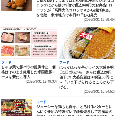
ご飯が隠れてしまうほどの直径14cmの大きなコ
ロッケにから揚げ3個で税込646円のお弁当! ロ
ーソンが「高岡大仏コロッケ＆から揚げ弁当」
を北陸・東海地方で本日31日(火)発売
[2026/3/31 13:58:49]
フード
フード
しゃぶ葉で豚バラの提供休止 価
ほっかほっか亭がライス大盛を明
格はそのまま厳選した米国産豚ロ
日1日(水)から、さらに税込20円
ースを新たに導入
値下げ! 大盛変更は＋税込50円に
[2026/3/31 12:49:33]
～「いま下げられるところから下
げる」
[2026/3/31 10:54:52]
フード
ジューシーな鶏もも肉を、とろけるバターとに
んにく醤油の特製ダレで鉄板焼きして悪魔級の