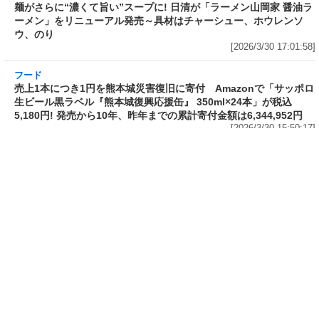
味を再現したカップ麺がさらに“濃くて旨い”ス
ープに! 日清が「ラーメン山岡家 醤油ラーメ
ン」をリニューアル発売～具材はチャーシュ
ー、ホウレンソウ、のり
[2026/3/30 17:01:58]
フード
売上1本につき1円を熊本城災害復旧に寄付
Amazonで「サッポロ生ビール黒ラベル『熊本
城復興応援缶』 350ml×24本」が税込5,180円!
発売から10年、昨年までの累計寄付金額は
6,344,952円
[2026/3/30 15:50:17]
フード
フード
3分で食べられる人気沸騰中の四
自慢のそばが食べ放題! 和食麺処
川料理! 日清食品が「カップヌー
サガミが「晦日そば」を明日31日
ドル 14種のスパイス麻辣湯」を
(火)開催～大海老天などの天ぷら
発売～具材は謎肉、キャベツ、チ
や薬味などもついて税込2,200円!
ンゲンサイ、キクラゲ
「時間無制限」の挑戦枠は税込
[2026/3/30 15:42:35]
4,400円
[2026/3/30 15:17:42]