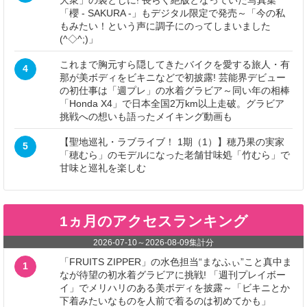
大衆」の袋とじに! 長らく絶版となっていた写真集
「櫻 - SAKURA -」もデジタル限定で発売～「今の私
もみたい！という声に調子にのってしまいました
(^◇^;)」
これまで胸元すら隠してきたバイクを愛する旅人・有
4
那が美ボディをビキニなどで初披露! 芸能界デビュー
の初仕事は「週プレ」の水着グラビア～同い年の相棒
「Honda X4」で日本全国2万km以上走破。グラビア
挑戦への想いも語ったメイキング動画も
【聖地巡礼・ラブライブ！ 1期（1）】穂乃果の実家
5
「穂むら」のモデルになった老舗甘味処「竹むら」で
甘味と巡礼を楽しむ
1ヵ月のアクセスランキング
2026-07-10
～
2026-08-09
集計分
「FRUITS ZIPPER」の水色担当“まなふぃ”こと真中ま
1
なが待望の初水着グラビアに挑戦! 「週刊プレイボー
イ」でメリハリのある美ボディを披露～「ビキニとか
下着みたいなものを人前で着るのは初めてかも」