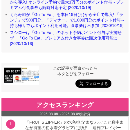
から導入! オンライン予約で最大1万円分のポイント付与～プレ
ミアム付食事券も随時対応予定 [2020/10/19]
くら寿司が「Go To Eat」を本日19日(月)から全店で導入! 「ラ
ンチ」で500円分、「ディナー」で1,000円分のポイント付与～
持ち帰りでもポイント利用可能。食事券は不参加 [2020/10/19]
スシローは「Go To Eat」のネット予約ポイント付与は実施せ
ず 「Go To Eat」プレミアム付き食事券は順次使用可能に
[2020/10/16]
この記事が面白かったら
ネタとぴをフォロー
アクセスランキング
2026-08-08
～
2026-08-09
集計分
「FRUITS ZIPPER」の水色担当“まなふぃ”こと真中ま
1
なが待望の初水着グラビアに挑戦! 「週刊プレイボー