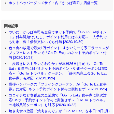
ホットペッパーグルメサイト内「かっぱ寿司」店舗一覧
関連記事
ついに、かっぱ寿司も全店でネット予約で「Go To Eatポイン
ト」付与開始! ただし、ポイント利用には非対応～一人予約で
も対象。株主優待支払いでも付与 [2020/10/30]
色々食べ放題で最大1万ポイント! すかいらーく系二ラックスが
ブッフェレストランで「Go To Eat」のネット予約ポイント付
与 [2020/10/28]
「炭焼きレストランさわやか」が本日26日(月)から「Go To
Eat」食事券に対応! ネット予約ポイントや電子クーポンは非対
応～「Go To トラベル」クーポン、「静岡県商工会Go To Eat
食事券」も対応 [2020/10/26]
爆弾ハンバーグの「フライングガーデン」が「Go To Eat食事
券」に対応! ネット予約ポイント付与は実施せず [2020/10/25]
ココイチなど壱番屋の全業態で「Go To Eat」食事券に順次対
応! ネット予約ポイント付与は実施せず～「Go To トラベル」
の地域共通クーポンにも対応 [2020/10/22]
焼き肉食べ放題「焼肉きんぐ」が「Go To Eat」を本日19日(月)