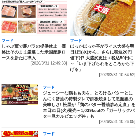
フード
フード
しゃぶ葉で豚バラの提供休止 価
ほっかほっか亭がライス大盛を明
格はそのまま厳選した米国産豚ロ
日1日(水)から、さらに税込20円
ースを新たに導入
値下げ! 大盛変更は＋税込50円に
[2026/3/31 12:49:33]
～「いま下げられるところから下
げる」
[2026/3/31 10:54:52]
フード
ジューシーな鶏もも肉を、とろけるバターとに
んにく醤油の特製ダレで鉄板焼きして悪魔級の
美味しさ! 松屋が「鶏のバター醤油炒め定食」を
本日31日(火)発売～1,039kcalの「ガーリックバ
ター豚カルビエッグ丼」も
[2026/3/31 10:26:05]
フード