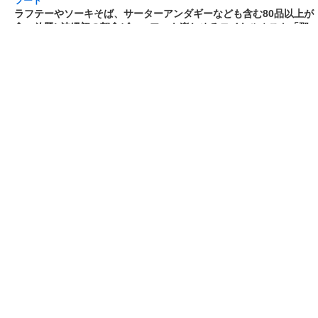
フード
熱湯5分でふっくら白ご飯! カレーや納豆、牛丼
の具も余裕で入ってお皿いらずの新提案! 「日清
ふっくら釜炊き ごはん」が本日30日(月)発売～
常温で1年保存可能。電子レンジがないオフィス
やアウトドアでも活用できる!
[2026/3/30 14:17:14]
フード
ラフテーやソーキそば、サーターアンダギーな
ども含む80品以上が食べ放題! 沖縄初の朝食ビ
ュッフェも楽しめるロイヤルホスト「那覇国際
通り店」がオープン～グランドメニューには泡
盛やオリオンビールも
[2026/3/30 13:05:00]
フード
研究所で発見された50年前の「どん兵衛」レシ
ピをもとに発売当時の味を再現! 「日清のどん兵
衛 きつねうどん クラシック(東/西)/天ぷらそば
クラシック」が本日30日(月)発売～「当時はこ
れがうまかった(笑)」
[2026/3/30 12:09:20]