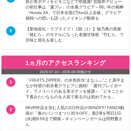
那が美ボディをビキニなどで初披露! 芸能界デビュー
の初仕事は「週プレ」の水着グラビア～同い年の相棒
「Honda X4」で日本全国2万km以上走破。グラビア
挑戦への想いも語ったメイキング動画も
【聖地巡礼・ラブライブ！ 1期（1）】穂乃果の実家
5
「穂むら」のモデルになった老舗甘味処「竹むら」で
甘味と巡礼を楽しむ
1ヵ月のアクセスランキング
2026-07-10
～
2026-08-09
集計分
「FRUITS ZIPPER」の水色担当“まなふぃ”こと真中ま
1
なが待望の初水着グラビアに挑戦! 「週刊プレイボー
イ」でメリハリのある美ボディを披露～「ビキニとか
下着みたいなものを人前で着るのは初めてかも」
8KVR作品を含む人気の222作品が30%OFF! FANZA動
2
画が「春のパンツまつり30％OFF」第2弾を明日1日
(水)朝9:59まで開催～キャンペーンガールは田野憂さ
ん