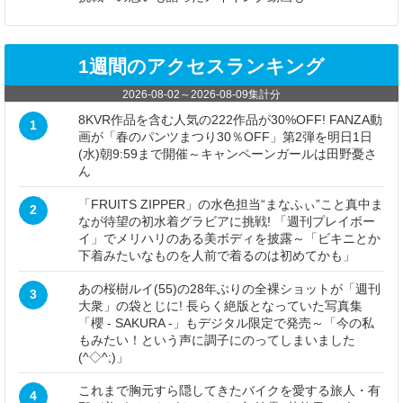
1週間のアクセスランキング
2026-08-02
～
2026-08-09
集計分
8KVR作品を含む人気の222作品が30%OFF! FANZA動
1
画が「春のパンツまつり30％OFF」第2弾を明日1日
(水)朝9:59まで開催～キャンペーンガールは田野憂さ
ん
「FRUITS ZIPPER」の水色担当“まなふぃ”こと真中ま
2
なが待望の初水着グラビアに挑戦! 「週刊プレイボー
イ」でメリハリのある美ボディを披露～「ビキニとか
下着みたいなものを人前で着るのは初めてかも」
あの桜樹ルイ(55)の28年ぶりの全裸ショットが「週刊
3
大衆」の袋とじに! 長らく絶版となっていた写真集
「櫻 - SAKURA -」もデジタル限定で発売～「今の私
もみたい！という声に調子にのってしまいました
(^◇^;)」
これまで胸元すら隠してきたバイクを愛する旅人・有
4