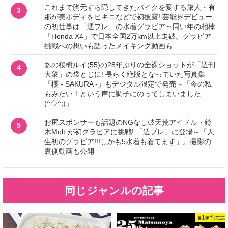
これまで胸元すら隠してきたバイクを愛する旅人・有
3
那が美ボディをビキニなどで初披露! 芸能界デビュー
の初仕事は「週プレ」の水着グラビア～同い年の相棒
「Honda X4」で日本全国2万km以上走破。グラビア
挑戦への想いも語ったメイキング動画も
あの桜樹ルイ(55)の28年ぶりの全裸ショットが「週刊
4
大衆」の袋とじに! 長らく絶版となっていた写真集
「櫻 - SAKURA -」もデジタル限定で発売～「今の私
もみたい！という声に調子にのってしまいました
(^◇^;)」
お尻スポンサーも話題のNGなし破天荒アイドル・鈴
5
木Mob.が初グラビアに挑戦! 「週プレ」に登場～「人
生初のグラビア!!!しかも5水着も着てます」。撮影の
裏側動画も公開
同じジャンルの記事