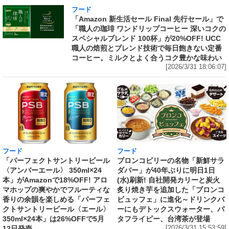
フード
「Amazon 新生活セール Final 先行セール」で
「職人の珈琲 ワンドリップコーヒー 深いコクの
スペシャルブレンド 100杯」が20%OFF! UCC
職人の焙煎とブレンド技術で毎日飽きない定番
コーヒー。ミルクとよく合うコク豊かな味わい
[2026/3/31 18:06:07]
フード
フード
「パーフェクトサントリービール
ブロンコビリーの名物「新鮮サラ
〈アンバーエール〉 350ml×24
ダバー」が40年ぶりに明日1日
本」がAmazonで18%OFF! アロ
(水)刷新! 自社開発カリーと炭火
マホップの爽やかでフルーティな
炙り焼き芋を追加した「ブロンコ
香りの余韻を楽しめる「パーフェ
ビュッフェ」に進化～ドリンクバ
クトサントリービール〈エール〉
ーにもデトックスウォーター、バ
350ml×24本」は26%OFFで5月
タフライピー、台湾茶が登場
12日発売
[2026/3/31 15:53:59]