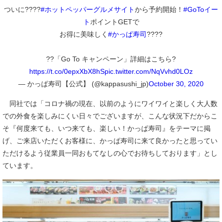
ついに????
#ホットペッパーグルメサイト
から予約開始！
#GoToイー
ト
ポイントGETで
お得に美味しく
#かっぱ寿司
????
??「Go To キャンペーン」詳細はこちら?
https://t.co/0epxXbX8hS
pic.twitter.com/NqVvhd0LOz
— かっぱ寿司【公式】 (@kappasushi_jp)
October 30, 2020
同社では「コロナ禍の現在、以前のようにワイワイと楽しく大人数
での外食を楽しみにくい日々でございますが、こんな状況下だからこ
そ『何度来ても、いつ来ても、楽しい！かっぱ寿司』をテーマに掲
げ、ご来店いただくお客様に、かっぱ寿司に来て良かったと思ってい
ただけるよう従業員一同おもてなしの心でお待ちしております」とし
ています。