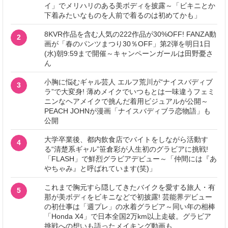
イ」でメリハリのある美ボディを披露～「ビキニとか
下着みたいなものを人前で着るのは初めてかも」
8KVR作品を含む人気の222作品が30%OFF! FANZA動
2
画が「春のパンツまつり30％OFF」第2弾を明日1日
(水)朝9:59まで開催～キャンペーンガールは田野憂さ
ん
小胸に悩むギャル芸人 エルフ荒川が“ナイスバディブ
3
ラ”で大変身! 薄めメイクでいつもとは一味違うフェミ
ニンなヘアメイクで挑んだ着用ビジュアルが公開～
PEACH JOHNが漫画「ナイスバディブラ恋物語」も
公開
大学卒業後、都内飲食店でバイトをしながら活動す
4
る“清楚系ギャル”笹倉彩が人生初のグラビアに挑戦!
「FLASH」で鮮烈グラビアデビュー～「仲間には『あ
やちゃみ』と呼ばれています(笑)」
これまで胸元すら隠してきたバイクを愛する旅人・有
5
那が美ボディをビキニなどで初披露! 芸能界デビュー
の初仕事は「週プレ」の水着グラビア～同い年の相棒
「Honda X4」で日本全国2万km以上走破。グラビア
挑戦への想いも語ったメイキング動画も