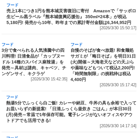
フード
売上1本につき1円を熊本城災害復旧に寄付
Amazonで「サッポロ生ビール黒ラベル『熊本
城復興応援缶』 350ml×24本」が税込5,180円!
発売から10年、昨年までの累計寄付金額は
6,344,952円
[2026/3/30 15:50:17]
フード
フード
3分で食べられる人気沸騰中の四
自慢のそばが食べ放題! 和食麺処
川料理! 日清食品が「カップヌー
サガミが「晦日そば」を明日31日
ドル 14種のスパイス麻辣湯」を
(火)開催～大海老天などの天ぷら
発売～具材は謎肉、キャベツ、チ
や薬味などもついて税込2,200円!
ンゲンサイ、キクラゲ
「時間無制限」の挑戦枠は税込
[2026/3/30 15:42:35]
4,400円
[2026/3/30 15:17:42]