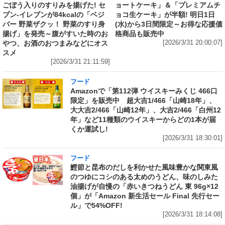
ごぼう入りのすりみを揚げた! セ
ョートケーキ」＆「プレミアムチ
ブン‐イレブンが84kcalの「ベジ
ョコ生ケーキ」が半額! 明日1日
バー 野菜ザクッ！ 野菜のすり身
(水)から3日間限定～お得な応援価
揚げ」を発売～腹がすいた時のお
格商品も販売中
やつ、お酒のおつまみなどにオス
[2026/3/31 20:00:07]
スメ
[2026/3/31 21:11:59]
フード
Amazonで「第112弾 ウイスキーみくじ 466口
限定」を販売中 超大吉1/466「山崎18年」、
大大吉2/466「山崎12年」、大吉2/466「白州12
年」など11種類のウイスキーからどの1本が届
くか運試し!
[2026/3/31 18:30:01]
フード
鰹節と昆布のだしを利かせた風味豊かな関東風
のつゆにコシのある太めのうどん、味のしみた
油揚げが自慢の「赤いきつねうどん 東 96g×12
個」が「Amazon 新生活セール Final 先行セー
ル」で54%OFF!
[2026/3/31 18:14:08]