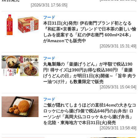
[2026/3/31 17:56:05]
フード
本日31日(火)発売! 伊右衛門ブランド初となる
『和紅茶×京番茶』ブレンドで日本茶の新しい愉
しみを提案する「紅の伊右衛門 600ml×24本」
がAmazonでも販売中
[2026/3/31 15:31:49]
フード
丸亀製麺の「釜揚げうどん」が半額で税込190
円! 得サイズは390円お得な税込380円! 「釜揚
げうどんの日」が明日1日(水)開催～「旨辛 肉ラ
ー油つけ汁」も数量限定で販売
[2026/3/31 15:04:04]
フード
ご飯が隠れてしまうほどの直径14cmの大きなコ
ロッケにから揚げ3個で税込646円のお弁当! ロ
ーソンが「高岡大仏コロッケ＆から揚げ弁当」
を北陸・東海地方で本日31日(火)発売
[2026/3/31 13:58:49]