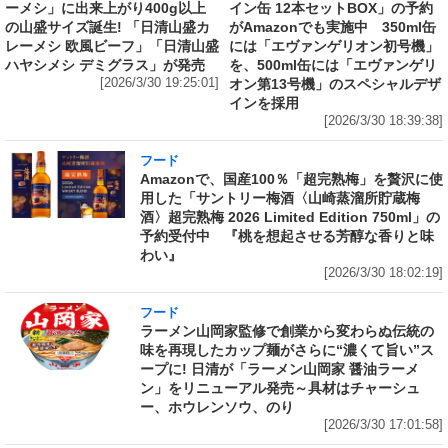
ーメシ」に出来上がり400g以上
イン缶 12本セットBOX」の予約
の山盛サイズ誕生! 「日清山盛カ
がAmazonでも実施中 350ml缶
レーメシ 欧風ビーフ」「日清山盛
には「エヴァンゲリオン初号機」
ハヤシメシ デミグラス」が発売
を、500ml缶には「エヴァンゲリ
[2026/3/30 19:25:01]
オン第13号機」のスペシャルデザ
インを採用
[2026/3/30 18:39:38]
フード
Amazonで、国産100％「超完熟梅」を贅沢に使
用した「サントリー梅酒〈山崎蒸溜所貯蔵梅
酒〉超完熟梅 2026 Limited Edition 750ml」の
予約受付中 『桃を想起させる芳醇な香りと味
わい』
[2026/3/30 18:02:19]
フード
ラーメン山岡家監修で創業から変わらぬ伝統の
味を再現したカップ麺がさらに“濃くて旨い”ス
ープに! 日清が「ラーメン山岡家 醤油ラーメ
ン」をリニューアル発売～具材はチャーシュ
ー、ホウレンソウ、のり
[2026/3/30 17:01:58]