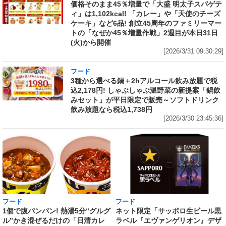
価格そのまま45％増量で「大盛 明太子スパゲテ
ィ」は1,102kcal! 「カレー」や「天使のチーズ
ケーキ」など6品! 創立45周年のファミリーマー
トの「なぜか45％増量作戦」2週目が本日31日
(火)から開催
[2026/3/31 09:30:29]
フード
3種から選べる鍋＋2hアルコール飲み放題で税
込2,178円! しゃぶしゃぶ温野菜の新提案「鍋飲
みセット」が平日限定で販売～ソフトドリンク
飲み放題なら税込1,738円
[2026/3/30 23:45:36]
フード
フード
1個で腹パンパン! 熱湯5分“グルグ
ネット限定「サッポロ生ビール黒
ル”かき混ぜるだけの「日清カレ
ラベル『エヴァンゲリオン』デザ