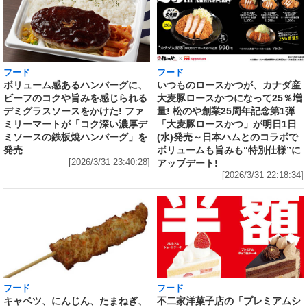
フード
フード
いつものロースかつが、カナダ産
ボリューム感あるハンバーグに、
大麦豚ロースかつになって25％増
ビーフのコクや旨みを感じられる
量! 松のや創業25周年記念第1弾
デミグラスソースをかけた! ファ
「大麦豚ロースかつ」が明日1日
ミリーマートが「コク深い濃厚デ
(水)発売～日本ハムとのコラボで
ミソースの鉄板焼ハンバーグ」を
ボリュームも旨みも“特別仕様”に
発売
アップデート!
[2026/3/31 23:40:28]
[2026/3/31 22:18:34]
フード
フード
キャベツ、にんじん、たまねぎ、
不二家洋菓子店の「プレミアムシ