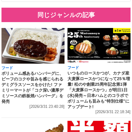
同じジャンルの記事
フード
フード
いつものロースかつが、カナダ産
ボリューム感あるハンバーグに、
大麦豚ロースかつになって25％増
ビーフのコクや旨みを感じられる
量! 松のや創業25周年記念第1弾
デミグラスソースをかけた! ファ
「大麦豚ロースかつ」が明日1日
ミリーマートが「コク深い濃厚デ
(水)発売～日本ハムとのコラボで
ミソースの鉄板焼ハンバーグ」を
ボリュームも旨みも“特別仕様”に
発売
アップデート!
[2026/3/31 23:40:28]
[2026/3/31 22:18:34]