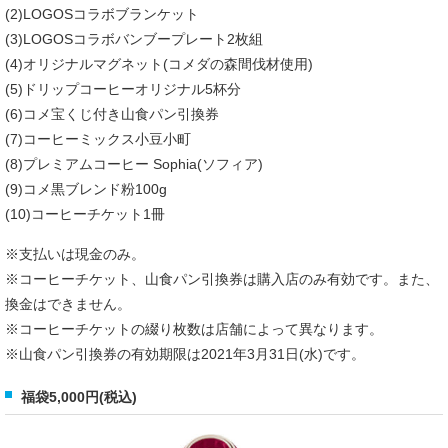
(2)LOGOSコラボブランケット
(3)LOGOSコラボバンブープレート2枚組
(4)オリジナルマグネット(コメダの森間伐材使用)
(5)ドリップコーヒーオリジナル5杯分
(6)コメ宝くじ付き山食パン引換券
(7)コーヒーミックス小豆小町
(8)プレミアムコーヒー Sophia(ソフィア)
(9)コメ黒ブレンド粉100g
(10)コーヒーチケット1冊
※支払いは現金のみ。
※コーヒーチケット、山食パン引換券は購入店のみ有効です。また、
換金はできません。
※コーヒーチケットの綴り枚数は店舗によって異なります。
※山食パン引換券の有効期限は2021年3月31日(水)です。
福袋5,000円(税込)