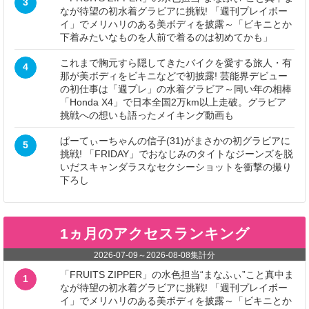
3
なが待望の初水着グラビアに挑戦! 「週刊プレイボー
イ」でメリハリのある美ボディを披露～「ビキニとか
下着みたいなものを人前で着るのは初めてかも」
これまで胸元すら隠してきたバイクを愛する旅人・有
4
那が美ボディをビキニなどで初披露! 芸能界デビュー
の初仕事は「週プレ」の水着グラビア～同い年の相棒
「Honda X4」で日本全国2万km以上走破。グラビア
挑戦への想いも語ったメイキング動画も
ぱーてぃーちゃんの信子(31)がまさかの初グラビアに
5
挑戦! 「FRIDAY」でおなじみのタイトなジーンズを脱
いだスキャンダラスなセクシーショットを衝撃の撮り
下ろし
1ヵ月のアクセスランキング
2026-07-09
～
2026-08-08
集計分
「FRUITS ZIPPER」の水色担当“まなふぃ”こと真中ま
1
なが待望の初水着グラビアに挑戦! 「週刊プレイボー
イ」でメリハリのある美ボディを披露～「ビキニとか