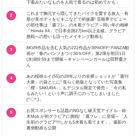
下着みたいなものを人前で着るのは初めてかも」
これまで胸元すら隠してきたバイクを愛する旅人・有
2
那が美ボディをビキニなどで初披露! 芸能界デビュー
の初仕事は「週プレ」の水着グラビア～同い年の相棒
「Honda X4」で日本全国2万km以上走破。グラビア
挑戦への想いも語ったメイキング動画も
8KVR作品を含む人気の222作品が30%OFF! FANZA動
3
画が「春のパンツまつり30％OFF」第2弾を明日1日
(水)朝9:59まで開催～キャンペーンガールは田野憂さ
ん
あの桜樹ルイ(55)の28年ぶりの全裸ショットが「週刊
4
大衆」の袋とじに! 長らく絶版となっていた写真集
「櫻 - SAKURA -」もデジタル限定で発売～「今の私
もみたい！という声に調子にのってしまいました
(^◇^;)」
お尻スポンサーも話題のNGなし破天荒アイドル・鈴
5
木Mob.が初グラビアに挑戦! 「週プレ」に登場～「人
生初のグラビア!!!しかも5水着も着てます」。撮影の
裏側動画も公開