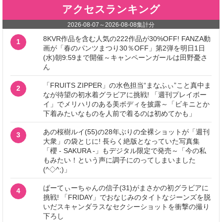
アクセスランキング
2026-08-07
～
2026-08-08
集計分
8KVR作品を含む人気の222作品が30%OFF! FANZA動
1
画が「春のパンツまつり30％OFF」第2弾を明日1日
(水)朝9:59まで開催～キャンペーンガールは田野憂さ
ん
「FRUITS ZIPPER」の水色担当“まなふぃ”こと真中ま
2
なが待望の初水着グラビアに挑戦! 「週刊プレイボー
イ」でメリハリのある美ボディを披露～「ビキニとか
下着みたいなものを人前で着るのは初めてかも」
あの桜樹ルイ(55)の28年ぶりの全裸ショットが「週刊
3
大衆」の袋とじに! 長らく絶版となっていた写真集
「櫻 - SAKURA -」もデジタル限定で発売～「今の私
もみたい！という声に調子にのってしまいました
(^◇^;)」
ぱーてぃーちゃんの信子(31)がまさかの初グラビアに
4
挑戦! 「FRIDAY」でおなじみのタイトなジーンズを脱
いだスキャンダラスなセクシーショットを衝撃の撮り
下ろし