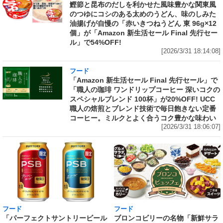
鰹節と昆布のだしを利かせた風味豊かな関東風
のつゆにコシのある太めのうどん、味のしみた
油揚げが自慢の「赤いきつねうどん 東 96g×12
個」が「Amazon 新生活セール Final 先行セー
ル」で54%OFF!
[2026/3/31 18:14:08]
フード
「Amazon 新生活セール Final 先行セール」で
「職人の珈琲 ワンドリップコーヒー 深いコクの
スペシャルブレンド 100杯」が20%OFF! UCC
職人の焙煎とブレンド技術で毎日飽きない定番
コーヒー。ミルクとよく合うコク豊かな味わい
[2026/3/31 18:06:07]
フード
フード
「パーフェクトサントリービール
ブロンコビリーの名物「新鮮サラ