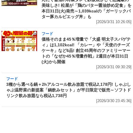
美味しさ! 松屋が「鶏のバター醤油炒め定食」を
本日31日(火)発売～1,039kcalの「ガーリックバ
ター豚カルビエッグ丼」も
[2026/3/31 10:26:05]
フード
価格そのまま45％増量で「大盛 明太子スパゲテ
ィ」は1,102kcal! 「カレー」や「天使のチーズ
ケーキ」など6品! 創立45周年のファミリーマー
トの「なぜか45％増量作戦」2週目が本日31日
(火)から開催
[2026/3/31 09:30:29]
フード
3種から選べる鍋＋2hアルコール飲み放題で税
込2,178円! しゃぶしゃぶ温野菜の新提案「鍋飲
みセット」が平日限定で販売～ソフトドリンク
飲み放題なら税込1,738円
[2026/3/30 23:45:36]