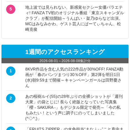
地上波では見られない、新感覚セクシー女優バラエテ
5
ィ! FANZA TV初のオリジナル番組「東京スキャンダル
クラブ」が配信開始～うんぱい・架乃ゆらなど出演。
MCはみなみかわ、ゲスト芸人にぱーてぃちゃん、松
崎克俊
1週間のアクセスランキング
2026-08-01
～
2026-08-08
集計分
8KVR作品を含む人気の222作品が30%OFF! FANZA動
1
画が「春のパンツまつり30％OFF」第2弾を明日1日
(水)朝9:59まで開催～キャンペーンガールは田野憂さ
ん
あの桜樹ルイ(55)の28年ぶりの全裸ショットが「週刊
2
大衆」の袋とじに! 長らく絶版となっていた写真集
「櫻 - SAKURA -」もデジタル限定で発売～「今の私
もみたい！という声に調子にのってしまいました
(^◇^;)」
「FRUITS ZIPPER」の水色担当“まなふぃ”こと真中ま