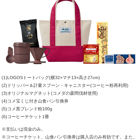
(1)LOGOSトートバッグ(横32×マチ13×高さ27cm)
(2)ドリッパー＆計量スプーン・キャニスター(コーヒー粉再利用)
(3)オリジナルマグネット(コメダの森間伐材使用)
(4)コメ宝くじ付き山食パン引換券
(5)コメ黒ブレンド粉100g
(6)コーヒーチケット1冊
※支払いは現金のみ。
※コーヒーチケット、山食パン引換券は購入店のみ有効です。また、