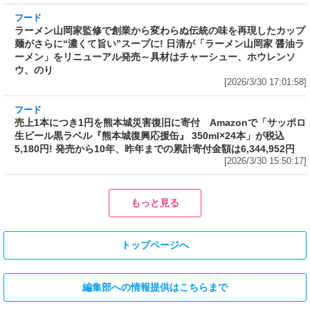
ーメン」をリニューアル発売～具材はチャーシュー、ホウレンソ
ウ、のり
[2026/3/30 17:01:58]
フード
売上1本につき1円を熊本城災害復旧に寄付 Amazonで「サッポロ
生ビール黒ラベル『熊本城復興応援缶』 350ml×24本」が税込
5,180円! 発売から10年、昨年までの累計寄付金額は6,344,952円
[2026/3/30 15:50:17]
フード
フード
3分で食べられる人気沸騰中の四
自慢のそばが食べ放題! 和食麺処
川料理! 日清食品が「カップヌー
サガミが「晦日そば」を明日31日
ドル 14種のスパイス麻辣湯」を
(火)開催～大海老天などの天ぷら
発売～具材は謎肉、キャベツ、チ
や薬味などもついて税込2,200円!
ンゲンサイ、キクラゲ
「時間無制限」の挑戦枠は税込
[2026/3/30 15:42:35]
4,400円
[2026/3/30 15:17:42]
フード
熱湯5分でふっくら白ご飯! カレーや納豆、牛丼の具も余裕で入って
お皿いらずの新提案! 「日清ふっくら釜炊き ごはん」が本日30日
(月)発売～常温で1年保存可能。電子レンジがないオフィスやアウ