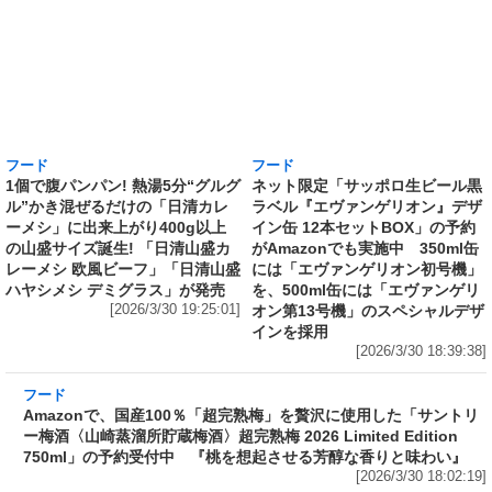
フード
フード
1個で腹パンパン! 熱湯5分“グルグ
ネット限定「サッポロ生ビール黒
ル”かき混ぜるだけの「日清カレ
ラベル『エヴァンゲリオン』デザ
ーメシ」に出来上がり400g以上
イン缶 12本セットBOX」の予約
の山盛サイズ誕生! 「日清山盛カ
がAmazonでも実施中 350ml缶
レーメシ 欧風ビーフ」「日清山盛
には「エヴァンゲリオン初号機」
ハヤシメシ デミグラス」が発売
を、500ml缶には「エヴァンゲリ
[2026/3/30 19:25:01]
オン第13号機」のスペシャルデザ
インを採用
[2026/3/30 18:39:38]
フード
Amazonで、国産100％「超完熟梅」を贅沢に使用した「サントリ
ー梅酒〈山崎蒸溜所貯蔵梅酒〉超完熟梅 2026 Limited Edition
750ml」の予約受付中 『桃を想起させる芳醇な香りと味わい』
[2026/3/30 18:02:19]
フード
ラーメン山岡家監修で創業から変わらぬ伝統の味を再現したカップ
麺がさらに“濃くて旨い”スープに! 日清が「ラーメン山岡家 醤油ラ