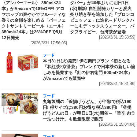
〈アンバーエール〉 350ml×24
ダバー」が40年ぶりに明日1日
本」がAmazonで18%OFF! アロ
(水)刷新! 自社開発カリーと炭火
マホップの爽やかでフルーティな
炙り焼き芋を追加した「ブロンコ
香りの余韻を楽しめる「パーフェ
ビュッフェ」に進化～ドリンクバ
クトサントリービール〈エール〉
ーにもデトックスウォーター、バ
350ml×24本」は26%OFFで5月
タフライピー、台湾茶が登場
12日発売
[2026/3/31 15:53:59]
[2026/3/31 17:56:05]
フード
本日31日(火)発売! 伊右衛門ブランド初となる
『和紅茶×京番茶』ブレンドで日本茶の新しい愉
しみを提案する「紅の伊右衛門 600ml×24本」
がAmazonでも販売中
[2026/3/31 15:31:49]
フード
丸亀製麺の「釜揚げうどん」が半額で税込190
円! 得サイズは390円お得な税込380円! 「釜揚
げうどんの日」が明日1日(水)開催～「旨辛 肉ラ
ー油つけ汁」も数量限定で販売
[2026/3/31 15:04:04]
フード