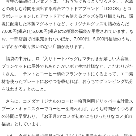
今年の福袋のコンセプトは、「おうちでもっとくつろぎを」。家族
との楽しむ時間を演出する総合アウトドアブランド「LOGOS」とコ
ラボレーションしたアウトドアでも使えるグッズを取り揃えられ、環
境に配慮した木製マグネットなど、オリジナルグッズを詰め込んだ
7,000円(税込)と5,000円(税込)の2種類の福袋が用意されています。な
お、一部店舗では販売されないほか、7,000円、5,000円福袋のうち、
いずれかの取り扱いのない店舗があります。
福袋の中身は、ロゴ入りトートバッグはマチ付きが嬉しい大容量、
ブランケットは屋外でもあたたかいボア生地仕様など、こだわりがた
くさん。「テントとコーヒー柄のブランケットにくるまって、エコ素
材を使ったプレートにおやつを載せれば、おうちでグランピング気分
を味わえる」とのこと。
さらに、コメダオリジナルのコーヒー粉再利用ドリッパー＆計量ス
プーン・キャニスターでコーヒーを淹れれば、おうち時間がくつろぎ
の時間に早変わり。「お正月の“コメダ初め”にもぴったりなコメダの
福袋」としています。