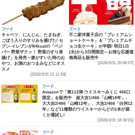
フード
フード
キャベツ、にんじん、たまねぎ、
不二家洋菓子店の「プレミアムシ
ごぼう入りのすりみを揚げた! セ
ョートケーキ」＆「プレミアムチ
ブン‐イレブンが84kcalの「ベジ
ョコ生ケーキ」が半額! 明日1日
バー 野菜ザクッ！ 野菜のすり身
(水)から3日間限定～お得な応援価
揚げ」を発売～腹がすいた時のお
格商品も販売中
やつ、お酒のおつまみなどにオス
[2026/3/31 20:00:07]
スメ
[2026/3/31 21:11:59]
フード
Amazonで「第112弾 ウイスキーみくじ 466口
限定」を販売中 超大吉1/466「山崎18年」、
大大吉2/466「山崎12年」、大吉2/466「白州12
年」など11種類のウイスキーからどの1本が届
くか運試し!
[2026/3/31 18:30:01]
フード