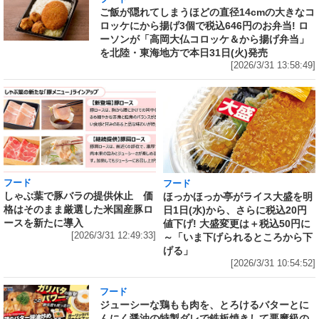
ご飯が隠れてしまうほどの直径14cmの大きなコ
ロッケにから揚げ3個で税込646円のお弁当! ロ
ーソンが「高岡大仏コロッケ＆から揚げ弁当」
を北陸・東海地方で本日31日(火)発売
[2026/3/31 13:58:49]
フード
フード
しゃぶ葉で豚バラの提供休止 価
ほっかほっか亭がライス大盛を明
格はそのまま厳選した米国産豚ロ
日1日(水)から、さらに税込20円
ースを新たに導入
値下げ! 大盛変更は＋税込50円に
[2026/3/31 12:49:33]
～「いま下げられるところから下
げる」
[2026/3/31 10:54:52]
フード
ジューシーな鶏もも肉を、とろけるバターとに
んにく醤油の特製ダレで鉄板焼きして悪魔級の