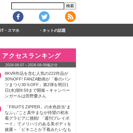
IT・スマホ
ネットの話題
アクセスランキング
2026-08-07
～
2026-08-08
集計分
8KVR作品を含む人気の222作品が
30%OFF! FANZA動画が「春のパン
ツまつり30％OFF」第2弾を明日1
日(水)朝9:59まで開催～キャンペー
ンガールは田野憂さん
「FRUITS ZIPPER」の水色担当“ま
なふぃ”こと真中まなが待望の初水
着グラビアに挑戦! 「週刊プレイボ
ーイ」でメリハリのある美ボディを
披露～「ビキニとか下着みたいなも