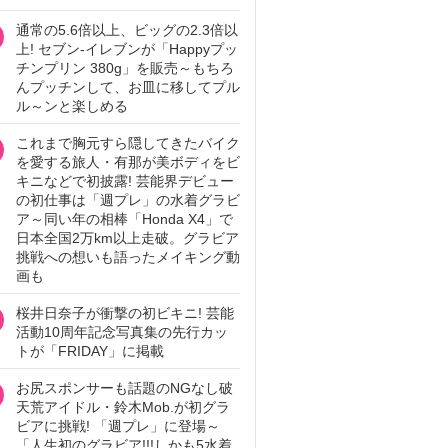
通常の5.6倍以上、ビッグの2.3倍以
上! セブン‐イレブンが「Happyプッ
チンプリン 380g」を販売～もちろ
んプッチンして、お皿に移してプル
ル～ンと楽しめる
これまで胸元すら隠してきたバイク
を愛する旅人・有那が美ボディをビ
キニなどで初披露! 芸能界デビュー
の初仕事は「週プレ」の水着グラビ
ア～同い年の相棒「Honda X4」で
日本全国2万km以上走破。グラビア
挑戦への想いも語ったメイキング動
画も
桜井日奈子が衝撃の初ビキニ! 芸能
活動10周年記念写真集の先行カッ
トが「FRIDAY」に掲載
お尻スポンサーも話題のNGなし破
天荒アイドル・鈴木Mob.が初グラ
ビアに挑戦! 「週プレ」に登場～
「人生初のグラビア!!!しかも5水着