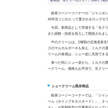
新商品「生クリームシュー」150円（税
銀座コージーコーナーの「ジャンボシュ
40年近くにわたって愛されるロングセ
今回、新商品として登場する「生クリ
きた経験・技術を投入して開発されま
中のクリームは、2種類の北海道産生乳
ズのマルカルポーネも加え、ミルクの
リームの食感は、シュー皮に充填できる
食べた時にシュー皮から、ミルクの豊
ークリーム。価格もお手頃で、生クリ
シュークリーム既存商品
銀座コージーコーナーでは、「ジャン
ーム（ホイップ＆カスタード）」、さ
ド）」が常時販売の定番商品となって