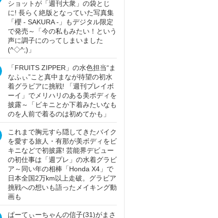
ショットが「週刊大衆」の袋とじ
に! 長らく絶版となっていた写真集
「櫻 - SAKURA -」もデジタル限定
で発売～「今の私もみたい！という
声に調子にのってしまいました
(^◇^;)」
「FRUITS ZIPPER」の水色担当“ま
なふぃ”こと真中まなが待望の初水
着グラビアに挑戦! 「週刊プレイボ
ーイ」でメリハリのある美ボディを
披露～「ビキニとか下着みたいなも
のを人前で着るのは初めてかも」
これまで胸元すら隠してきたバイク
を愛する旅人・有那が美ボディをビ
キニなどで初披露! 芸能界デビュー
の初仕事は「週プレ」の水着グラビ
ア～同い年の相棒「Honda X4」で
日本全国2万km以上走破。グラビア
挑戦への想いも語ったメイキング動
画も
ぱーてぃーちゃんの信子(31)がまさ