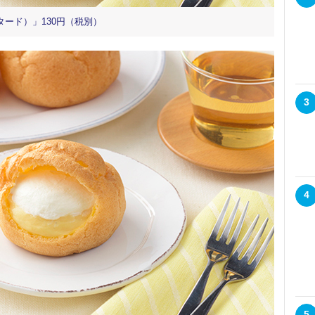
ード）」130円（税別）
3
4
5