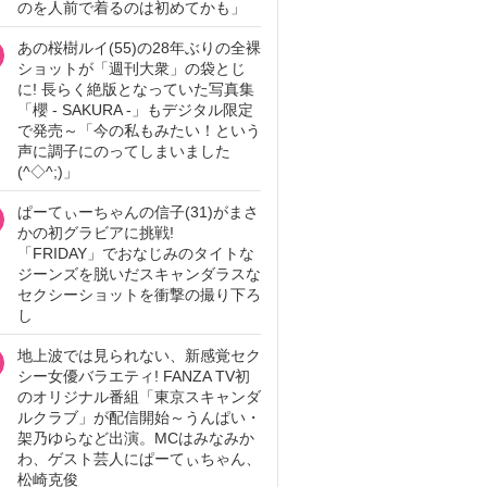
のを人前で着るのは初めてかも」
あの桜樹ルイ(55)の28年ぶりの全裸
ショットが「週刊大衆」の袋とじ
に! 長らく絶版となっていた写真集
「櫻 - SAKURA -」もデジタル限定
で発売～「今の私もみたい！という
声に調子にのってしまいました
(^◇^;)」
ぱーてぃーちゃんの信子(31)がまさ
かの初グラビアに挑戦!
「FRIDAY」でおなじみのタイトな
ジーンズを脱いだスキャンダラスな
セクシーショットを衝撃の撮り下ろ
し
地上波では見られない、新感覚セク
シー女優バラエティ! FANZA TV初
のオリジナル番組「東京スキャンダ
ルクラブ」が配信開始～うんぱい・
架乃ゆらなど出演。MCはみなみか
わ、ゲスト芸人にぱーてぃちゃん、
松崎克俊