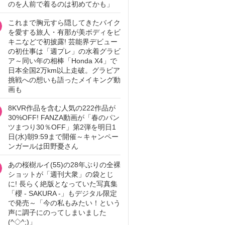
のを人前で着るのは初めてかも」
これまで胸元すら隠してきたバイク
を愛する旅人・有那が美ボディをビ
キニなどで初披露! 芸能界デビュー
の初仕事は「週プレ」の水着グラビ
ア～同い年の相棒「Honda X4」で
日本全国2万km以上走破。グラビア
挑戦への想いも語ったメイキング動
画も
8KVR作品を含む人気の222作品が
30%OFF! FANZA動画が「春のパン
ツまつり30％OFF」第2弾を明日1
日(水)朝9:59まで開催～キャンペー
ンガールは田野憂さん
あの桜樹ルイ(55)の28年ぶりの全裸
ショットが「週刊大衆」の袋とじ
に! 長らく絶版となっていた写真集
「櫻 - SAKURA -」もデジタル限定
で発売～「今の私もみたい！という
声に調子にのってしまいました
(^◇^;)」