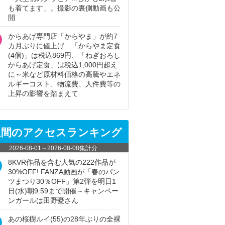
も着てます」。撮影の裏側動画も公
開
からあげ専門店「からやま」が約7
カ月ぶりに値上げ 「からやま定食
(4個)」は税込869円、「ねぎおろし
からあげ定食」は税込1,000円超え
に～米など原材料価格の高騰やエネ
ルギーコスト、物流費、人件費等の
上昇の影響を踏まえて
週間のアクセスランキング
2026-08-01
～
2026-08-08
集計分
8KVR作品を含む人気の222作品が
30%OFF! FANZA動画が「春のパン
ツまつり30％OFF」第2弾を明日1
日(水)朝9:59まで開催～キャンペー
ンガールは田野憂さん
あの桜樹ルイ(55)の28年ぶりの全裸