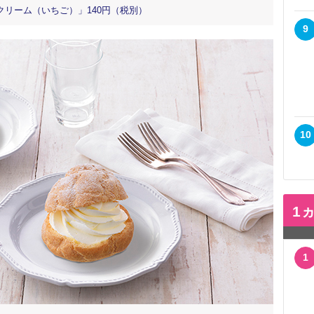
リーム（いちご）」140円（税別）
9
10
1
1