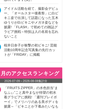
アイドル活動を経て、撮影会デビュ
ー、「オールスター後夜祭」に白ビ
キニ姿で出演して話題になった五木
ゆうりが白ビキニやメガネ姿などを
披露! 「FLASH」で初めての雑誌グ
ラビア挑戦～特技は人の名前を忘れ
ないこと
桜井日奈子が衝撃の初ビキニ! 芸能
活動10周年記念写真集の先行カッ
トが「FRIDAY」に掲載
ヵ月のアクセスランキング
2026-07-09
～
2026-08-08
集計分
「FRUITS ZIPPER」の水色担当“ま
なふぃ”こと真中まなが待望の初水
着グラビアに挑戦! 「週刊プレイボ
ーイ」でメリハリのある美ボディを
披露～「ビキニとか下着みたいなも