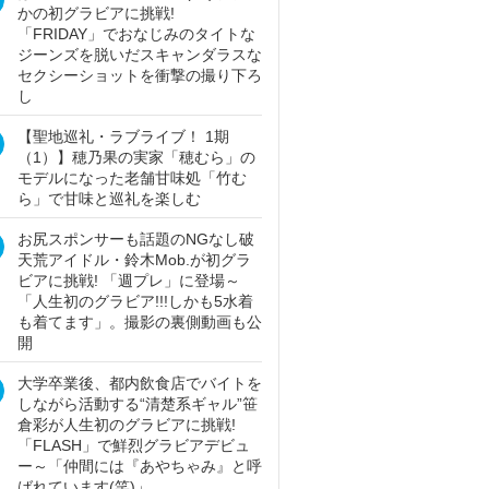
かの初グラビアに挑戦!
「FRIDAY」でおなじみのタイトな
ジーンズを脱いだスキャンダラスな
セクシーショットを衝撃の撮り下ろ
し
【聖地巡礼・ラブライブ！ 1期
（1）】穂乃果の実家「穂むら」の
モデルになった老舗甘味処「竹む
ら」で甘味と巡礼を楽しむ
お尻スポンサーも話題のNGなし破
天荒アイドル・鈴木Mob.が初グラ
ビアに挑戦! 「週プレ」に登場～
「人生初のグラビア!!!しかも5水着
も着てます」。撮影の裏側動画も公
開
大学卒業後、都内飲食店でバイトを
しながら活動する“清楚系ギャル”笹
倉彩が人生初のグラビアに挑戦!
「FLASH」で鮮烈グラビアデビュ
ー～「仲間には『あやちゃみ』と呼
ばれています(笑)」