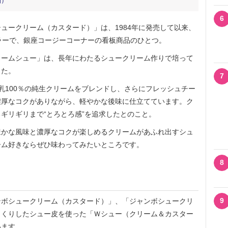
別）
6
ークリーム（カスタード）」は、1984年に発売して以来、
ラーで、銀座コージーコーナーの看板商品のひとつ。
ームシュー」は、長年にわたるシュークリーム作りで培って
した。
7
100％の純生クリームをブレンドし、さらにフレッシュチー
濃厚なコクがありながら、軽やかな後味に仕立てています。ク
ギリギリまで“とろとろ感”を追求したとのこと。
かな風味と濃厚なコクが楽しめるクリームがあふれ出すシュ
ーム好きならぜひ味わってみたいところです。
8
9
ボシュークリーム（カスタード）」、「ジャンボシュークリ
っくりしたシュー皮を使った「Ｗシュー（クリーム＆カスター
います。