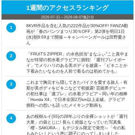
1週間のアクセスランキング
2026-07-31
～
2026-08-07
集計分
8KVR作品を含む人気の222作品が30%OFF! FANZA動
1
画が「春のパンツまつり30％OFF」第2弾を明日1日
(水)朝9:59まで開催～キャンペーンガールは田野憂さ
ん
「FRUITS ZIPPER」の水色担当“まなふぃ”こと真中ま
2
なが待望の初水着グラビアに挑戦! 「週刊プレイボー
イ」でメリハリのある美ボディを披露～「ビキニとか
下着みたいなものを人前で着るのは初めてかも」
これまで胸元すら隠してきたバイクを愛する旅人・有
3
那が美ボディをビキニなどで初披露! 芸能界デビュー
の初仕事は「週プレ」の水着グラビア～同い年の相棒
「Honda X4」で日本全国2万km以上走破。グラビア
挑戦への想いも語ったメイキング動画も
あの桜樹ルイ(55)の28年ぶりの全裸ショットが「週刊
4
大衆」の袋とじに! 長らく絶版となっていた写真集
「櫻 - SAKURA -」もデジタル限定で発売～「今の私
もみたい！という声に調子にのってしまいました