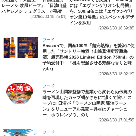
レーメシ 欧風ビーフ」「日清山盛
には「エヴァンゲリオン初号機」
ハヤシメシ デミグラス」が発売
を、500ml缶には「エヴァンゲリ
[2026/3/30 19:25:01]
オン第13号機」のスペシャルデザ
インを採用
[2026/3/30 18:39:38]
フード
Amazonで、国産100％「超完熟梅」を贅沢に使
用した「サントリー梅酒〈山崎蒸溜所貯蔵梅
酒〉超完熟梅 2026 Limited Edition 750ml」の
予約受付中 『桃を想起させる芳醇な香りと味
わい』
[2026/3/30 18:02:19]
フード
ラーメン山岡家監修で創業から変わらぬ伝統の
味を再現したカップ麺がさらに“濃くて旨い”ス
ープに! 日清が「ラーメン山岡家 醤油ラーメ
ン」をリニューアル発売～具材はチャーシュ
ー、ホウレンソウ、のり
[2026/3/30 17:01:58]
フード