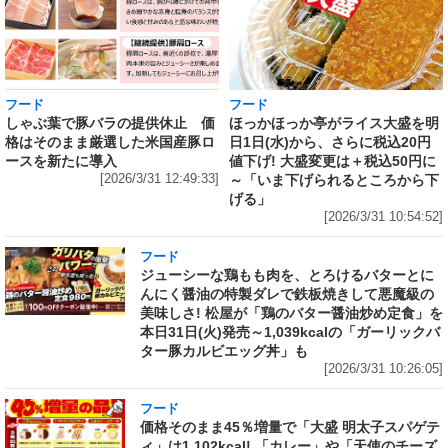
フード
フード
しゃぶ葉で豚バラの提供休止 価
ほっかほっか亭がライス大盛を明
格はそのまま厳選した米国産豚ロ
日1日(水)から、さらに税込20円
ースを新たに導入
値下げ! 大盛変更は＋税込50円に
[2026/3/31 12:49:33]
～「いま下げられるところから下
げる」
[2026/3/31 10:54:52]
フード
ジューシーな鶏もも肉を、とろけるバターとに
んにく醤油の特製ダレで鉄板焼きして悪魔級の
美味しさ! 松屋が「鶏のバター醤油炒め定食」を
本日31日(火)発売～1,039kcalの「ガーリックバ
ター豚カルビエッグ丼」も
[2026/3/31 10:26:05]
フード
価格そのまま45％増量で「大盛 明太子スパゲテ
ィ」は1,102kcal! 「カレー」や「天使のチーズ