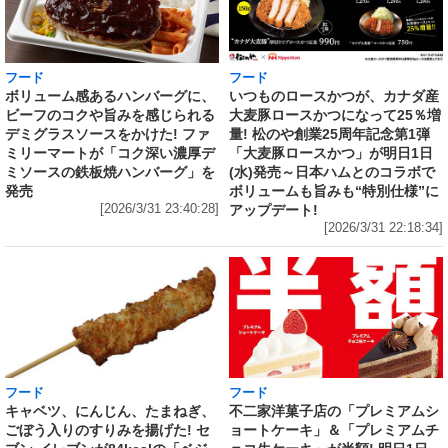
フード
フード
いつものロースかつが、カナダ産
ボリューム感あるハンバーグに、
大麦豚ロースかつになって25％増
ビーフのコクや旨みを感じられる
量! 松のや創業25周年記念第1弾
デミグラスソースをかけた! ファ
「大麦豚ロースかつ」が明日1日
ミリーマートが「コク深い濃厚デ
(水)発売～日本ハムとのコラボで
ミソースの鉄板焼ハンバーグ」を
ボリュームも旨みも“特別仕様”に
発売
アップデート!
[2026/3/31 23:40:28]
[2026/3/31 22:18:34]
フード
フード
キャベツ、にんじん、たまねぎ、
不二家洋菓子店の「プレミアムシ
ごぼう入りのすりみを揚げた! セ
ョートケーキ」＆「プレミアムチ