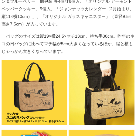
ン＆ブルーベリー」個包装 各4個計8個入、「オリジナル アーモンド
ペッパークッキー」5個入、「ジャンナッツカレンダー（2月始まり、
縦11×横10cm）」、「オリジナル ガラスキャニスター」（直径9.5×
高さ7.5cm）が入っています。
バッグのサイズは縦19×横24.5×マチ13cm、持ち手30cm。昨年のネ
コの日バッグに比べてマチ幅が5cm大きくなっているほか、縦と横も
じゃっかん大きくなっています。