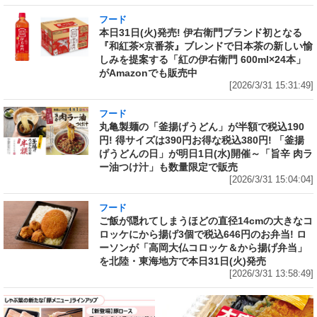
フード
本日31日(火)発売! 伊右衛門ブランド初となる
『和紅茶×京番茶』ブレンドで日本茶の新しい愉
しみを提案する「紅の伊右衛門 600ml×24本」
がAmazonでも販売中
[2026/3/31 15:31:49]
フード
丸亀製麺の「釜揚げうどん」が半額で税込190
円! 得サイズは390円お得な税込380円! 「釜揚
げうどんの日」が明日1日(水)開催～「旨辛 肉ラ
ー油つけ汁」も数量限定で販売
[2026/3/31 15:04:04]
フード
ご飯が隠れてしまうほどの直径14cmの大きなコ
ロッケにから揚げ3個で税込646円のお弁当! ロ
ーソンが「高岡大仏コロッケ＆から揚げ弁当」
を北陸・東海地方で本日31日(火)発売
[2026/3/31 13:58:49]