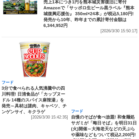
売上1本につき1円を熊本城災害復旧に寄付
Amazonで「サッポロ生ビール黒ラベル『熊本
城復興応援缶』 350ml×24本」が税込5,180円!
発売から10年、昨年までの累計寄付金額は
6,344,952円
[2026/3/30 15:50:17]
フード
フード
3分で食べられる人気沸騰中の四
自慢のそばが食べ放題! 和食麺処
川料理! 日清食品が「カップヌー
サガミが「晦日そば」を明日31日
ドル 14種のスパイス麻辣湯」を
(火)開催～大海老天などの天ぷら
発売～具材は謎肉、キャベツ、チ
や薬味などもついて税込2,200円!
ンゲンサイ、キクラゲ
「時間無制限」の挑戦枠は税込
[2026/3/30 15:42:35]
4,400円
[2026/3/30 15:17:42]
フード