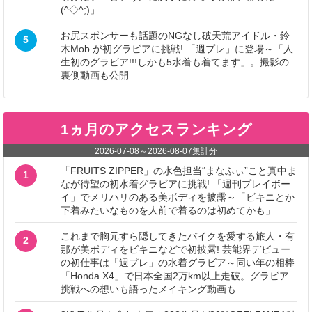
(^◇^;)」
お尻スポンサーも話題のNGなし破天荒アイドル・鈴
5
木Mob.が初グラビアに挑戦! 「週プレ」に登場～「人
生初のグラビア!!!しかも5水着も着てます」。撮影の
裏側動画も公開
1ヵ月のアクセスランキング
2026-07-08
～
2026-08-07
集計分
「FRUITS ZIPPER」の水色担当“まなふぃ”こと真中ま
1
なが待望の初水着グラビアに挑戦! 「週刊プレイボー
イ」でメリハリのある美ボディを披露～「ビキニとか
下着みたいなものを人前で着るのは初めてかも」
これまで胸元すら隠してきたバイクを愛する旅人・有
2
那が美ボディをビキニなどで初披露! 芸能界デビュー
の初仕事は「週プレ」の水着グラビア～同い年の相棒
「Honda X4」で日本全国2万km以上走破。グラビア
挑戦への想いも語ったメイキング動画も