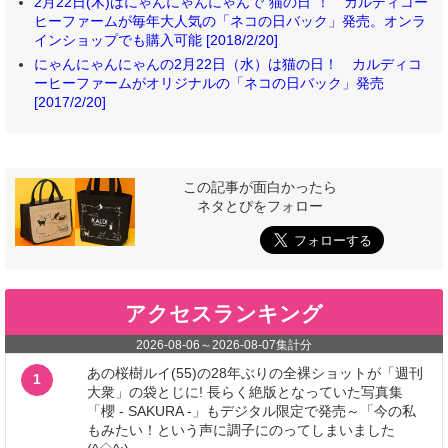
2月22日(木)はにゃんにゃんにゃんで“猫の日”！ カルディコー
ヒーファームが毎年大人気の「ネコの日バック」発売。オンラ
インショップでも購入可能 [2018/2/20]
にゃんにゃんにゃんの2月22日（水）は猫の日！ カルディコ
ーヒーファームがオリジナルの「ネコの日バック」発売
[2017/2/20]
この記事が面白かったら
ネタとぴをフォロー
アクセスランキング
2026-08-06
～
2026-08-07
集計分
あの桜樹ルイ(55)の28年ぶりの全裸ショットが「週刊
1
大衆」の袋とじに! 長らく絶版となっていた写真集
「櫻 - SAKURA -」もデジタル限定で発売～「今の私
もみたい！という声に調子にのってしまいました