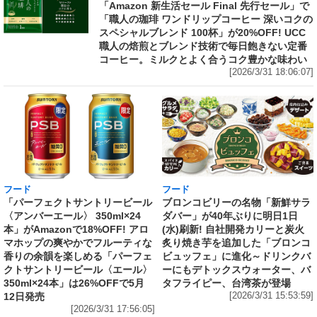
「Amazon 新生活セール Final 先行セール」で
「職人の珈琲 ワンドリップコーヒー 深いコクの
スペシャルブレンド 100杯」が20%OFF! UCC
職人の焙煎とブレンド技術で毎日飽きない定番
コーヒー。ミルクとよく合うコク豊かな味わい
[2026/3/31 18:06:07]
フード
フード
「パーフェクトサントリービール
ブロンコビリーの名物「新鮮サラ
〈アンバーエール〉 350ml×24
ダバー」が40年ぶりに明日1日
本」がAmazonで18%OFF! アロ
(水)刷新! 自社開発カリーと炭火
マホップの爽やかでフルーティな
炙り焼き芋を追加した「ブロンコ
香りの余韻を楽しめる「パーフェ
ビュッフェ」に進化～ドリンクバ
クトサントリービール〈エール〉
ーにもデトックスウォーター、バ
350ml×24本」は26%OFFで5月
タフライピー、台湾茶が登場
12日発売
[2026/3/31 15:53:59]
[2026/3/31 17:56:05]