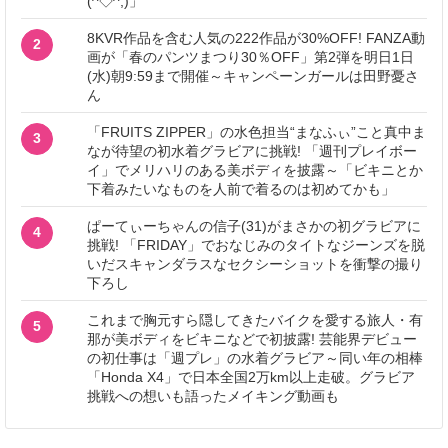
(^◇^;)」
8KVR作品を含む人気の222作品が30%OFF! FANZA動
2
画が「春のパンツまつり30％OFF」第2弾を明日1日
(水)朝9:59まで開催～キャンペーンガールは田野憂さ
ん
「FRUITS ZIPPER」の水色担当“まなふぃ”こと真中ま
3
なが待望の初水着グラビアに挑戦! 「週刊プレイボー
イ」でメリハリのある美ボディを披露～「ビキニとか
下着みたいなものを人前で着るのは初めてかも」
ぱーてぃーちゃんの信子(31)がまさかの初グラビアに
4
挑戦! 「FRIDAY」でおなじみのタイトなジーンズを脱
いだスキャンダラスなセクシーショットを衝撃の撮り
下ろし
これまで胸元すら隠してきたバイクを愛する旅人・有
5
那が美ボディをビキニなどで初披露! 芸能界デビュー
の初仕事は「週プレ」の水着グラビア～同い年の相棒
「Honda X4」で日本全国2万km以上走破。グラビア
挑戦への想いも語ったメイキング動画も