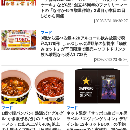
ケーキ」など6品! 創立45周年のファミリーマー
トの「なぜか45％増量作戦」2週目が本日31日
(火)から開催
[2026/3/31 09:30:29]
フード
3種から選べる鍋＋2hアルコール飲み放題で税
込2,178円! しゃぶしゃぶ温野菜の新提案「鍋飲
みセット」が平日限定で販売～ソフトドリンク
飲み放題なら税込1,738円
[2026/3/30 23:45:36]
フード
フード
1個で腹パンパン! 熱湯5分“グルグ
ネット限定「サッポロ生ビール黒
ル”かき混ぜるだけの「日清カレ
ラベル『エヴァンゲリオン』デザ
ーメシ」に出来上がり400g以上
イン缶 12本セットBOX」の予約
の山盛サイズ誕生! 「日清山盛カ
がAmazonでも実施中 350ml缶