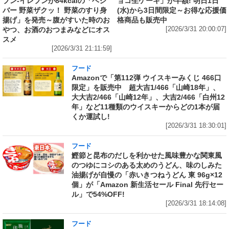
ブン‐イレブンが84kcalの「ベジ
ョコ生ケーキ」が半額! 明日1日
バー 野菜ザクッ！ 野菜のすり身
(水)から3日間限定～お得な応援価
揚げ」を発売～腹がすいた時のお
格商品も販売中
やつ、お酒のおつまみなどにオス
[2026/3/31 20:00:07]
スメ
[2026/3/31 21:11:59]
フード
Amazonで「第112弾 ウイスキーみくじ 466口
限定」を販売中 超大吉1/466「山崎18年」、
大大吉2/466「山崎12年」、大吉2/466「白州12
年」など11種類のウイスキーからどの1本が届
くか運試し!
[2026/3/31 18:30:01]
フード
鰹節と昆布のだしを利かせた風味豊かな関東風
のつゆにコシのある太めのうどん、味のしみた
油揚げが自慢の「赤いきつねうどん 東 96g×12
個」が「Amazon 新生活セール Final 先行セー
ル」で54%OFF!
[2026/3/31 18:14:08]
フード