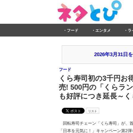
フード
エンタメ
ラ
2026年3月3
フード
くら寿司初の3千円お
売! 500円の「くら
も好評につき延長～く
リスト
回転寿司チェーン「くら寿司」が、首
「日本を元気に！」キャンペーン第2弾