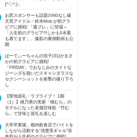
(^◇^;)」
お尻スポンサーも話題のNGなし破
天荒アイドル・鈴木Mob.が初グラ
ビアに挑戦! 「週プレ」に登場～
「人生初のグラビア!!!しかも5水着
も着てます」。撮影の裏側動画も公
開
ぱーてぃーちゃんの信子(31)がまさ
かの初グラビアに挑戦!
「FRIDAY」でおなじみのタイトな
ジーンズを脱いだスキャンダラスな
セクシーショットを衝撃の撮り下ろ
し
【聖地巡礼・ラブライブ！ 1期
（1）】穂乃果の実家「穂むら」の
モデルになった老舗甘味処「竹む
ら」で甘味と巡礼を楽しむ
大学卒業後、都内飲食店でバイトを
しながら活動する“清楚系ギャル”笹
倉彩が人生初のグラビアに挑戦!