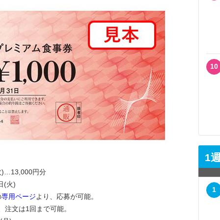
10
1
)…13,000円分
日(火)
1
の
専用ページ
より、応募が可能。
文は1回まで可能。