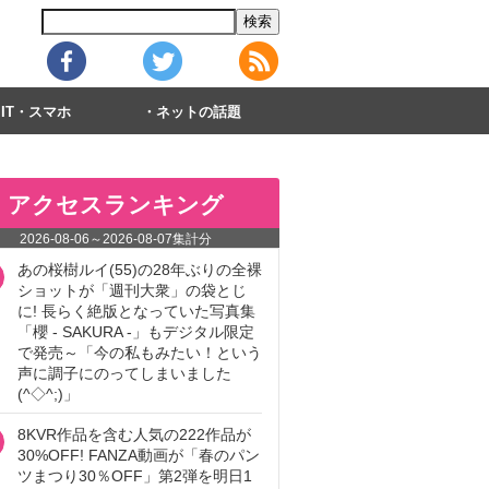
IT・スマホ
ネットの話題
アクセスランキング
2026-08-06
～
2026-08-07
集計分
あの桜樹ルイ(55)の28年ぶりの全裸
ショットが「週刊大衆」の袋とじ
に! 長らく絶版となっていた写真集
「櫻 - SAKURA -」もデジタル限定
で発売～「今の私もみたい！という
声に調子にのってしまいました
(^◇^;)」
8KVR作品を含む人気の222作品が
30%OFF! FANZA動画が「春のパン
ツまつり30％OFF」第2弾を明日1