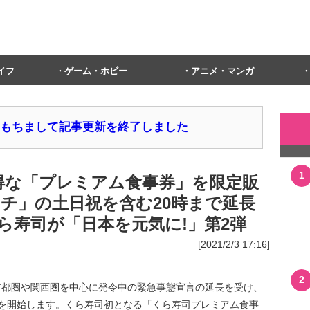
イフ
ゲーム・ホビー
アニメ・マンガ
1日をもちまして記事更新を終了しました
1
得な「プレミアム食事券」を限定販
ランチ」の土日祝を含む20時まで延長
ら寿司が「日本を元気に!」第2弾
[2021/2/3 17:16]
2
都圏や関西圏を中心に発令中の緊急事態宣言の延長を受け、
を開始します。くら寿司初となる「くら寿司プレミアム食事