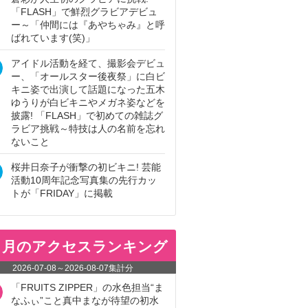
「FLASH」で鮮烈グラビアデビュ
ー～「仲間には『あやちゃみ』と呼
ばれています(笑)」
アイドル活動を経て、撮影会デビュ
ー、「オールスター後夜祭」に白ビ
キニ姿で出演して話題になった五木
ゆうりが白ビキニやメガネ姿などを
披露! 「FLASH」で初めての雑誌グ
ラビア挑戦～特技は人の名前を忘れ
ないこと
桜井日奈子が衝撃の初ビキニ! 芸能
活動10周年記念写真集の先行カッ
トが「FRIDAY」に掲載
ヵ月のアクセスランキング
2026-07-08
～
2026-08-07
集計分
「FRUITS ZIPPER」の水色担当“ま
なふぃ”こと真中まなが待望の初水