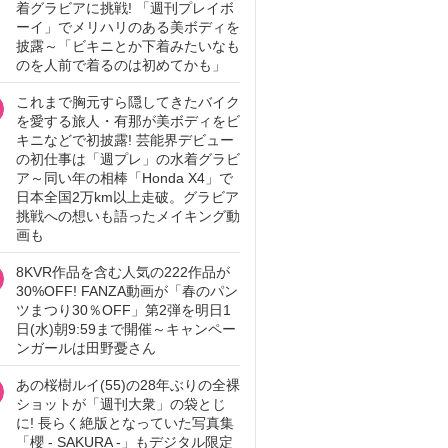
着グラビアに挑戦! 「週刊プレイボ
ーイ」でメリハリのある美ボディを
披露～「ビキニとか下着みたいなも
のを人前で着るのは初めてかも」
これまで胸元すら隠してきたバイク
を愛する旅人・有那が美ボディをビ
キニなどで初披露! 芸能界デビュー
の初仕事は「週プレ」の水着グラビ
ア～同い年の相棒「Honda X4」で
日本全国2万km以上走破。グラビア
挑戦への想いも語ったメイキング動
画も
8KVR作品を含む人気の222作品が
30%OFF! FANZA動画が「春のパン
ツまつり30％OFF」第2弾を明日1
日(水)朝9:59まで開催～キャンペー
ンガールは田野憂さん
あの桜樹ルイ(55)の28年ぶりの全裸
ショットが「週刊大衆」の袋とじ
に! 長らく絶版となっていた写真集
「櫻 - SAKURA -」もデジタル限定