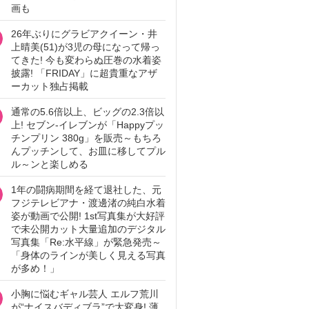
画も
26年ぶりにグラビアクイーン・井
上晴美(51)が3児の母になって帰っ
てきた! 今も変わらぬ圧巻の水着姿
披露! 「FRIDAY」に超貴重なアザ
ーカット独占掲載
通常の5.6倍以上、ビッグの2.3倍以
上! セブン‐イレブンが「Happyプッ
チンプリン 380g」を販売～もちろ
んプッチンして、お皿に移してプル
ル～ンと楽しめる
1年の闘病期間を経て退社した、元
フジテレビアナ・渡邊渚の純白水着
姿が動画で公開! 1st写真集が大好評
で未公開カット大量追加のデジタル
写真集「Re:水平線」が緊急発売～
「身体のラインが美しく見える写真
が多め！」
小胸に悩むギャル芸人 エルフ荒川
が“ナイスバディブラ”で大変身! 薄