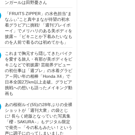
ンガールは田野憂さん
「FRUITS ZIPPER」の水色担当“ま
なふぃ”こと真中まなが待望の初水
着グラビアに挑戦! 「週刊プレイボ
ーイ」でメリハリのある美ボディを
披露～「ビキニとか下着みたいなも
のを人前で着るのは初めてかも」
これまで胸元すら隠してきたバイク
を愛する旅人・有那が美ボディをビ
キニなどで初披露! 芸能界デビュー
の初仕事は「週プレ」の水着グラビ
ア～同い年の相棒「Honda X4」で
日本全国2万km以上走破。グラビア
挑戦への想いも語ったメイキング動
画も
あの桜樹ルイ(55)の28年ぶりの全裸
ショットが「週刊大衆」の袋とじ
に! 長らく絶版となっていた写真集
「櫻 - SAKURA -」もデジタル限定
で発売～「今の私もみたい！という
声に調子にのってしまいました