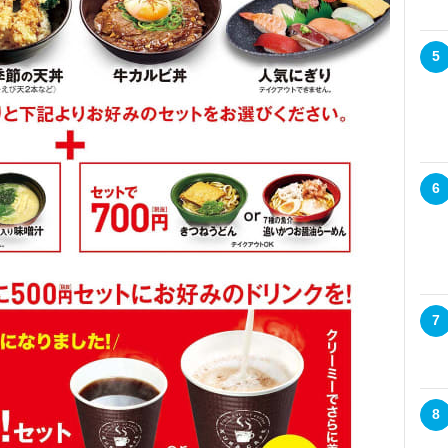
5
6
7
8