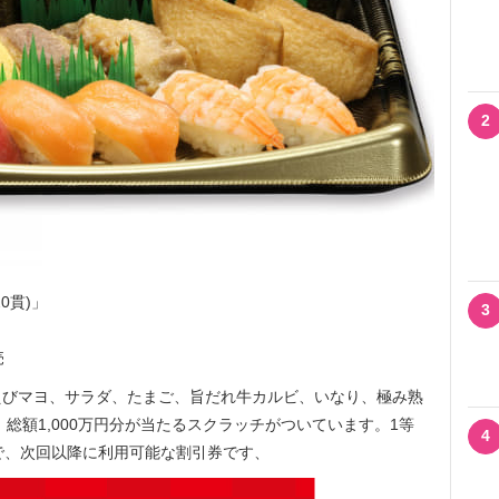
2
0貫)」
3
売
びマヨ、サラダ、たまご、旨だれ牛カルビ、いなり、極み熟
。総額1,000万円分が当たるスクラッチがついています。1等
4
0円券で、次回以降に利用可能な割引券です、