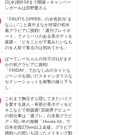
日(水)朝9:59まで開催～キャンペー
ンガールは田野憂さん
「FRUITS ZIPPER」の水色担当“ま
なふぃ”こと真中まなが待望の初水
着グラビアに挑戦! 「週刊プレイボ
ーイ」でメリハリのある美ボディを
披露～「ビキニとか下着みたいなも
のを人前で着るのは初めてかも」
ぱーてぃーちゃんの信子(31)がまさ
かの初グラビアに挑戦!
「FRIDAY」でおなじみのタイトな
ジーンズを脱いだスキャンダラスな
セクシーショットを衝撃の撮り下ろ
し
これまで胸元すら隠してきたバイク
を愛する旅人・有那が美ボディをビ
キニなどで初披露! 芸能界デビュー
の初仕事は「週プレ」の水着グラビ
ア～同い年の相棒「Honda X4」で
日本全国2万km以上走破。グラビア
挑戦への想いも語ったメイキング動