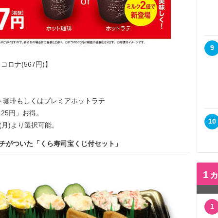
9
ロナ(567円)】
ト珈琲もしくはプレミアホットラテ
5円」お得。
10
)より選択可能。
ラッチがついた「くら寿司宝くじ付セット」
1
1