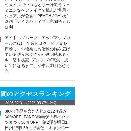
めメイクでいつもとは一味違うフェ
ミニンなヘアメイクで挑んだ着用ビ
ジュアルが公開～PEACH JOHNが
漫画「ナイスバディブラ恋物語」も
公開
アイドルグループ「アップアップガ
ールズ(2)」卒業後はグラビア界を
席巻し、俳優業にも活動の幅を広げ
ている佐々木ほのかが透明感あるビ
キニ姿も披露! デジタル写真集「思
い出になるまで」が本日31日(火)発
売
週間のアクセスランキング
2026-07-31
～
2026-08-07
集計分
8KVR作品を含む人気の222作品が
30%OFF! FANZA動画が「春のパン
ツまつり30％OFF」第2弾を明日1
日(水)朝9:59まで開催～キャンペー