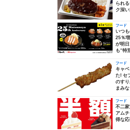
られる
ク深い
フード
いつも
25％
が明日
も“特
フード
キャベ
た! 
のすり
まみな
フード
不二家
アムチ
得な応