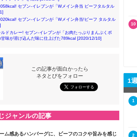
58kcal! セブン‐イレブンが「Wメイン弁当 ビーフタルタル
1]
20kcal! セブン‐イレブンが「Wメイン弁当!ビーフ タルタル
10
]
ルドカレー! セブン‐イレブンが「お肉たっぷりまんぷくポ
け込んだ味に仕上げた789kcal [2020/12/10]
この記事が面白かったら
ネタとぴをフォロー
1
1
じジャンルの記事
ーム感あるハンバーグに、ビーフのコクや旨みを感じ
2