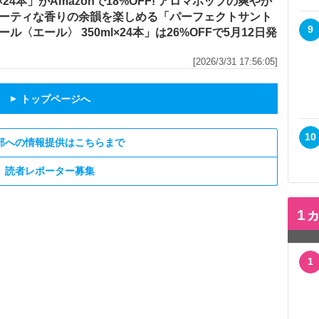
l×24本」がAmazonで18%OFF! アロマホップの爽やか
ーティな香りの余韻を楽しめる「パーフェクトサント
9
ール〈エール〉 350ml×24本」は26%OFFで5月12日発
[2026/3/31 17:56:05]
トップページへ
▲
10
部への情報提供はこちらまで
読者レポーター募集
1
1