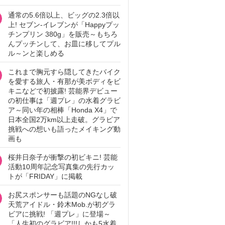
通常の5.6倍以上、ビッグの2.3倍以
上! セブン‐イレブンが「Happyプッ
チンプリン 380g」を販売～もちろ
んプッチンして、お皿に移してプル
ル～ンと楽しめる
これまで胸元すら隠してきたバイク
を愛する旅人・有那が美ボディをビ
キニなどで初披露! 芸能界デビュー
の初仕事は「週プレ」の水着グラビ
ア～同い年の相棒「Honda X4」で
日本全国2万km以上走破。グラビア
挑戦への想いも語ったメイキング動
画も
桜井日奈子が衝撃の初ビキニ! 芸能
活動10周年記念写真集の先行カッ
トが「FRIDAY」に掲載
お尻スポンサーも話題のNGなし破
天荒アイドル・鈴木Mob.が初グラ
ビアに挑戦! 「週プレ」に登場～
「人生初のグラビア!!!しかも5水着