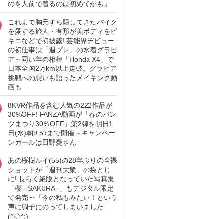
のを人前で着るのは初めてかも」
これまで胸元すら隠してきたバイク
を愛する旅人・有那が美ボディをビ
キニなどで初披露! 芸能界デビュー
の初仕事は「週プレ」の水着グラビ
ア～同い年の相棒「Honda X4」で
日本全国2万km以上走破。グラビア
挑戦への想いも語ったメイキング動
画も
8KVR作品を含む人気の222作品が
30%OFF! FANZA動画が「春のパン
ツまつり30％OFF」第2弾を明日1
日(水)朝9:59まで開催～キャンペー
ンガールは田野憂さん
あの桜樹ルイ(55)の28年ぶりの全裸
ショットが「週刊大衆」の袋とじ
に! 長らく絶版となっていた写真集
「櫻 - SAKURA -」もデジタル限定
で発売～「今の私もみたい！という
声に調子にのってしまいました
(^◇^;)」