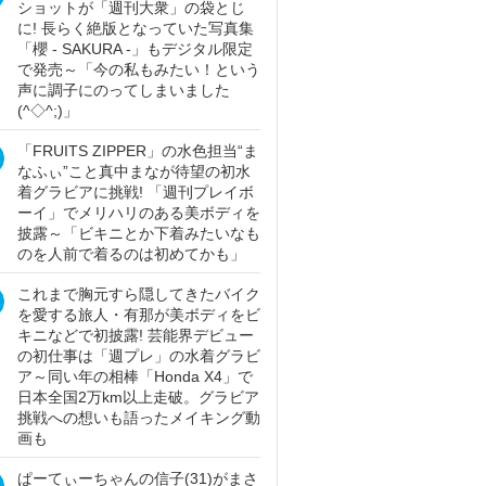
ショットが「週刊大衆」の袋とじ
に! 長らく絶版となっていた写真集
「櫻 - SAKURA -」もデジタル限定
で発売～「今の私もみたい！という
声に調子にのってしまいました
(^◇^;)」
「FRUITS ZIPPER」の水色担当“ま
なふぃ”こと真中まなが待望の初水
着グラビアに挑戦! 「週刊プレイボ
ーイ」でメリハリのある美ボディを
披露～「ビキニとか下着みたいなも
のを人前で着るのは初めてかも」
これまで胸元すら隠してきたバイク
を愛する旅人・有那が美ボディをビ
キニなどで初披露! 芸能界デビュー
の初仕事は「週プレ」の水着グラビ
ア～同い年の相棒「Honda X4」で
日本全国2万km以上走破。グラビア
挑戦への想いも語ったメイキング動
画も
ぱーてぃーちゃんの信子(31)がまさ