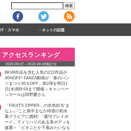
IT・スマホ
ネットの話題
アクセスランキング
2026-08-07
～
2026-08-08
集計分
8KVR作品を含む人気の222作品が
30%OFF! FANZA動画が「春のパン
ツまつり30％OFF」第2弾を明日1
日(水)朝9:59まで開催～キャンペー
ンガールは田野憂さん
「FRUITS ZIPPER」の水色担当“ま
なふぃ”こと真中まなが待望の初水
着グラビアに挑戦! 「週刊プレイボ
ーイ」でメリハリのある美ボディを
披露～「ビキニとか下着みたいなも