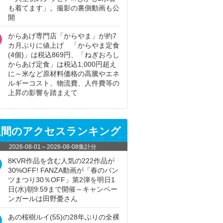
も着てます」。撮影の裏側動画も公
開
からあげ専門店「からやま」が約7
カ月ぶりに値上げ 「からやま定食
(4個)」は税込869円、「ねぎおろし
からあげ定食」は税込1,000円超え
に～米など原材料価格の高騰やエネ
ルギーコスト、物流費、人件費等の
上昇の影響を踏まえて
週間のアクセスランキング
2026-08-01
～
2026-08-08
集計分
8KVR作品を含む人気の222作品が
30%OFF! FANZA動画が「春のパン
ツまつり30％OFF」第2弾を明日1
日(水)朝9:59まで開催～キャンペー
ンガールは田野憂さん
あの桜樹ルイ(55)の28年ぶりの全裸