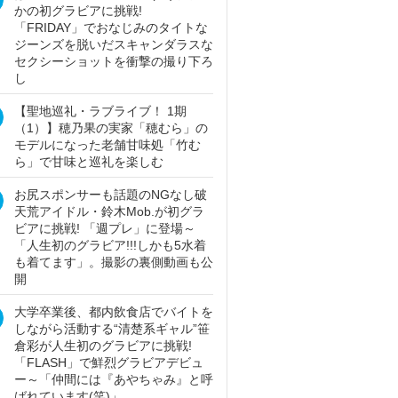
かの初グラビアに挑戦!
「FRIDAY」でおなじみのタイトな
ジーンズを脱いだスキャンダラスな
セクシーショットを衝撃の撮り下ろ
し
【聖地巡礼・ラブライブ！ 1期
（1）】穂乃果の実家「穂むら」の
モデルになった老舗甘味処「竹む
ら」で甘味と巡礼を楽しむ
お尻スポンサーも話題のNGなし破
天荒アイドル・鈴木Mob.が初グラ
ビアに挑戦! 「週プレ」に登場～
「人生初のグラビア!!!しかも5水着
も着てます」。撮影の裏側動画も公
開
大学卒業後、都内飲食店でバイトを
しながら活動する“清楚系ギャル”笹
倉彩が人生初のグラビアに挑戦!
「FLASH」で鮮烈グラビアデビュ
ー～「仲間には『あやちゃみ』と呼
ばれています(笑)」