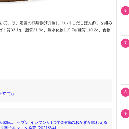
6
立て)」は、定番の鶏唐揚げ弁当に「いりこだしぽん酢」を組み
質33.1g、脂質31.9g、炭水化物115.7g(糖質110.2g、食物
7
8
仕立て)」
9
62kcal! セブン‐イレブンが1つで2種類のおかずが味わえる
チキン」を発売 [2021/2/4]