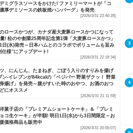
デミグラスソースをかけた! ファミリーマートが「コ
濃厚デミソースの鉄板焼ハンバーグ」を発売
[2026/3/31 23:40:28]
のロースかつが、カナダ産大麦豚ロースかつになって
増量! 松のや創業25周年記念第1弾「大麦豚ロースかつ」
3
1日(水)発売～日本ハムとのコラボでボリュームも旨み
別仕様”にアップデート!
[2026/3/31 22:18:34]
ツ、にんじん、たまねぎ、ごぼう入りのすりみを揚げ
セブン‐イレブンが84kcalの「ベジバー 野菜ザクッ！ 野菜
4
身揚げ」を発売～腹がすいた時のおやつ、お酒のおつ
どにオススメ
[2026/3/31 21:11:59]
洋菓子店の「プレミアムショートケーキ」＆「プレミ
ョコ生ケーキ」が半額! 明日1日(水)から3日間限定～お
援価格商品も販売中
[2026/3/31 20:00:07]
5