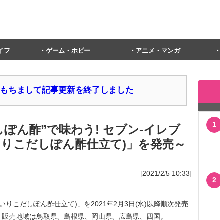
イフ
ゲーム・ホビー
アニメ・マンガ
1日をもちまして記事更新を終了しました
1
ぽん酢”で味わう! セブン‐イレブ
いりこだしぽん酢仕立て)」を発売～
[2021/2/5 10:33]
2
りこだしぽん酢仕立て)」を2021年2月3日(水)以降順次発売
円)。販売地域は鳥取県、島根県、岡山県、広島県、四国。