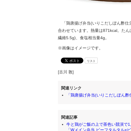
「鶏唐揚げ弁当(いりこだしぽん酢仕
合わせています。熱量は871kcal。たんぱく
繊維5.5g)、食塩相当量4g。
※画像はイメージです。
リスト
[古川 敦]
関連リンク
「鶏唐揚げ弁当(いりこだしぽん酢
関連記事
牛と鶏がご飯の上で茶色い競演で1,0
「Wメイン弁当 ビーフタルタル×ピリ辛