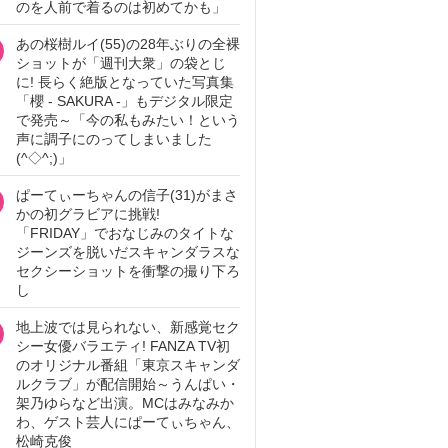
のを人前で着るのは初めてかも」
あの桜樹ルイ(55)の28年ぶりの全裸
ショットが「週刊大衆」の袋とじ
に! 長らく絶版となっていた写真集
「櫻 - SAKURA -」もデジタル限定
で発売～「今の私もみたい！という
声に調子にのってしまいました
(^◇^;)」
ぱーてぃーちゃんの信子(31)がまさ
かの初グラビアに挑戦!
「FRIDAY」でおなじみのタイトな
ジーンズを脱いだスキャンダラスな
セクシーショットを衝撃の撮り下ろ
し
地上波では見られない、新感覚セク
シー女優バラエティ! FANZA TV初
のオリジナル番組「東京スキャンダ
ルクラブ」が配信開始～うんぱい・
架乃ゆらなど出演。MCはみなみか
わ、ゲスト芸人にぱーてぃちゃん、
松崎克俊