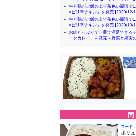
牛と鶏がご飯の上で茶色い競演で1,0
×ピリ辛チキン」を発売 [2020/12/1
牛と鶏がご飯の上で茶色い競演で1,0
×ピリ辛チキン」を発売 [2020/10/1
お肉たっぷりで一皿で満足できるチ
ークカレー」を発売～野菜と果実の甘味が溶
同
フード
ボリュ