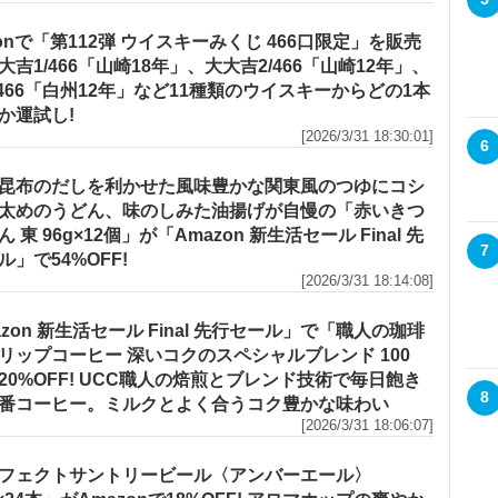
zonで「第112弾 ウイスキーみくじ 466口限定」を販売
大吉1/466「山崎18年」、大大吉2/466「山崎12年」、
/466「白州12年」など11種類のウイスキーからどの1本
か運試し!
[2026/3/31 18:30:01]
6
昆布のだしを利かせた風味豊かな関東風のつゆにコシ
太めのうどん、味のしみた油揚げが自慢の「赤いきつ
 東 96g×12個」が「Amazon 新生活セール Final 先
7
ル」で54%OFF!
[2026/3/31 18:14:08]
azon 新生活セール Final 先行セール」で「職人の珈琲
リップコーヒー 深いコクのスペシャルブレンド 100
20%OFF! UCC職人の焙煎とブレンド技術で毎日飽き
8
番コーヒー。ミルクとよく合うコク豊かな味わい
[2026/3/31 18:06:07]
フェクトサントリービール〈アンバーエール〉