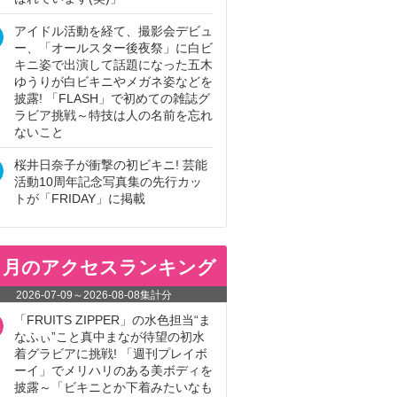
アイドル活動を経て、撮影会デビュ
ー、「オールスター後夜祭」に白ビ
キニ姿で出演して話題になった五木
ゆうりが白ビキニやメガネ姿などを
披露! 「FLASH」で初めての雑誌グ
ラビア挑戦～特技は人の名前を忘れ
ないこと
桜井日奈子が衝撃の初ビキニ! 芸能
活動10周年記念写真集の先行カッ
トが「FRIDAY」に掲載
ヵ月のアクセスランキング
2026-07-09
～
2026-08-08
集計分
「FRUITS ZIPPER」の水色担当“ま
なふぃ”こと真中まなが待望の初水
着グラビアに挑戦! 「週刊プレイボ
ーイ」でメリハリのある美ボディを
披露～「ビキニとか下着みたいなも