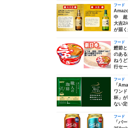
フード
Ama
中 超
大吉2
が届く
フード
鰹節と
のある
ねうどん
行セー
フード
「Am
ワンド
杯」が
ない定
フード
「パー