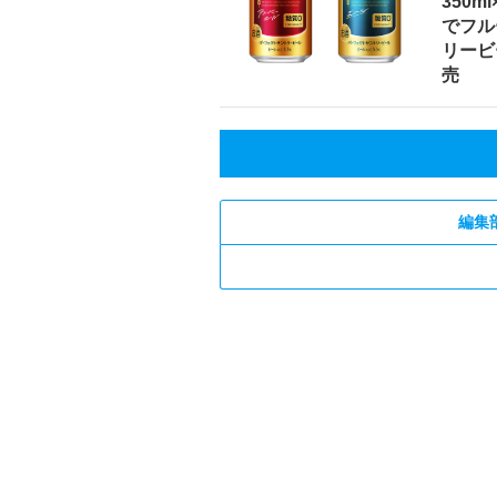
350m
でフル
リービ
売
編集