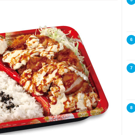
6
7
8