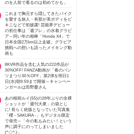
のを人前で着るのは初めてかも」
これまで胸元すら隠してきたバイク
を愛する旅人・有那が美ボディをビ
キニなどで初披露! 芸能界デビュー
の初仕事は「週プレ」の水着グラビ
ア～同い年の相棒「Honda X4」で
日本全国2万km以上走破。グラビア
挑戦への想いも語ったメイキング動
画も
8KVR作品を含む人気の222作品が
30%OFF! FANZA動画が「春のパン
ツまつり30％OFF」第2弾を明日1
日(水)朝9:59まで開催～キャンペー
ンガールは田野憂さん
あの桜樹ルイ(55)の28年ぶりの全裸
ショットが「週刊大衆」の袋とじ
に! 長らく絶版となっていた写真集
「櫻 - SAKURA -」もデジタル限定
で発売～「今の私もみたい！という
声に調子にのってしまいました
(^◇^;)」