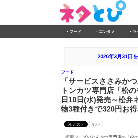
フード
エンタメ
ラ
2026年3月3
フード
「サービスささみかつ/
トンカツ専門店「松の
日10日(水)発売～松弁
物3種付きで320円お
リスト
松屋フーズのとんかつ専門店の「松のや」