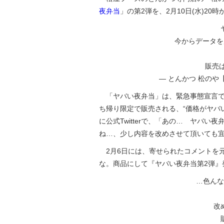
夜弁当
」の第2弾を、2月10日(水)20
今からデータを
販売は
— とんかつ 松のや【公
「ヤバい夜弁当」は、緊急事態宣言で営業自
ち帰り限定で販売される、“価格がヤバい
に公式Twitterで、「あの… ヤバ
ね…、少し内容を改めさせて頂いても
2月6日には、寄せられたコメントを
な。商品にして『ヤバい夜弁当第2弾』
…色んな
改