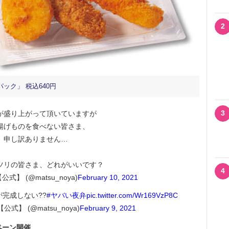
2
ック」 税込640円
3
が盛り上がって頂いていますが
揚げものを食べない皆さま、
申し訳ありません…
ツリの皆さま、どれがいいです？
4
式】 (@matsu_noya)
February 10, 2021
完成しない??
#ヤバい夜弁
pic.twitter.com/Wr169VzP8C
式】 (@matsu_noya)
February 9, 2021
ペーン開催