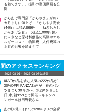
も着てます」。撮影の裏側動画も公
開
からあげ専門店「からやま」が約7
カ月ぶりに値上げ 「からやま定食
(4個)」は税込869円、「ねぎおろし
からあげ定食」は税込1,000円超え
に～米など原材料価格の高騰やエネ
ルギーコスト、物流費、人件費等の
上昇の影響を踏まえて
週間のアクセスランキング
2026-08-01
～
2026-08-08
集計分
8KVR作品を含む人気の222作品が
30%OFF! FANZA動画が「春のパン
ツまつり30％OFF」第2弾を明日1
日(水)朝9:59まで開催～キャンペー
ンガールは田野憂さん
あの桜樹ルイ(55)の28年ぶりの全裸