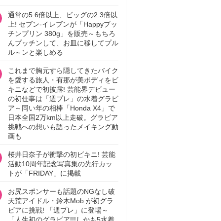
通常の5.6倍以上、ビッグの2.3倍以
上! セブン‐イレブンが「Happyプッ
チンプリン 380g」を販売～もちろ
んプッチンして、お皿に移してプル
ル～ンと楽しめる
これまで胸元すら隠してきたバイク
を愛する旅人・有那が美ボディをビ
キニなどで初披露! 芸能界デビュー
の初仕事は「週プレ」の水着グラビ
ア～同い年の相棒「Honda X4」で
日本全国2万km以上走破。グラビア
挑戦への想いも語ったメイキング動
画も
桜井日奈子が衝撃の初ビキニ! 芸能
活動10周年記念写真集の先行カッ
トが「FRIDAY」に掲載
お尻スポンサーも話題のNGなし破
天荒アイドル・鈴木Mob.が初グラ
ビアに挑戦! 「週プレ」に登場～
「人生初のグラビア!!!しかも5水着