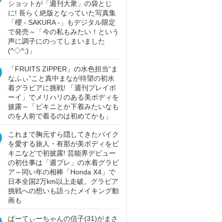
ショットが「週刊大衆」の袋とじ
に! 長らく絶版となっていた写真集
「櫻 - SAKURA -」もデジタル限定
で発売～「今の私もみたい！という
声に調子にのってしまいました
(^◇^;)」
「FRUITS ZIPPER」の水色担当“ま
なふぃ”こと真中まなが待望の初水
着グラビアに挑戦! 「週刊プレイボ
ーイ」でメリハリのある美ボディを
披露～「ビキニとか下着みたいなも
のを人前で着るのは初めてかも」
これまで胸元すら隠してきたバイク
を愛する旅人・有那が美ボディをビ
キニなどで初披露! 芸能界デビュー
の初仕事は「週プレ」の水着グラビ
ア～同い年の相棒「Honda X4」で
日本全国2万km以上走破。グラビア
挑戦への想いも語ったメイキング動
画も
ぱーてぃーちゃんの信子(31)がまさ