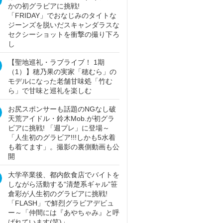
かの初グラビアに挑戦!
「FRIDAY」でおなじみのタイトな
ジーンズを脱いだスキャンダラスな
セクシーショットを衝撃の撮り下ろ
し
【聖地巡礼・ラブライブ！ 1期
（1）】穂乃果の実家「穂むら」の
モデルになった老舗甘味処「竹む
ら」で甘味と巡礼を楽しむ
お尻スポンサーも話題のNGなし破
天荒アイドル・鈴木Mob.が初グラ
ビアに挑戦! 「週プレ」に登場～
「人生初のグラビア!!!しかも5水着
も着てます」。撮影の裏側動画も公
開
大学卒業後、都内飲食店でバイトを
しながら活動する“清楚系ギャル”笹
倉彩が人生初のグラビアに挑戦!
「FLASH」で鮮烈グラビアデビュ
ー～「仲間には『あやちゃみ』と呼
ばれています(笑)」