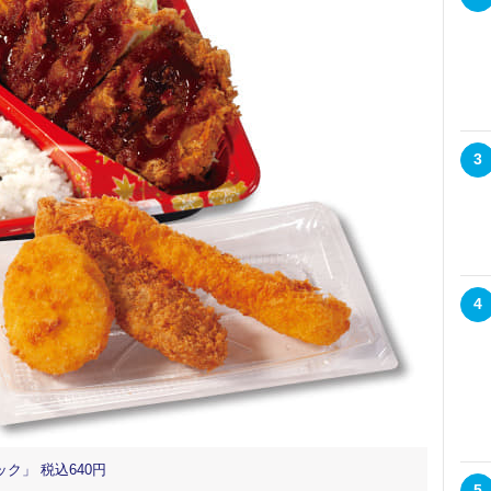
3
4
ク」 税込640円
5