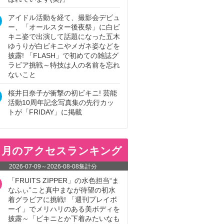
アイドル活動を経て、撮影会デビュ
ー、「オールスター後夜祭」に白ビ
キニ姿で出演して話題になった五木
ゆうりが白ビキニやメガネ姿などを
披露! 「FLASH」で初めての雑誌グ
ラビア挑戦～特技は人の名前を忘れ
ないこと
桜井日奈子が衝撃の初ビキニ! 芸能
活動10周年記念写真集の先行カッ
トが「FRIDAY」に掲載
ヵ月のアクセスランキング
2026-07-09
～
2026-08-08
集計分
「FRUITS ZIPPER」の水色担当“ま
なふぃ”こと真中まなが待望の初水
着グラビアに挑戦! 「週刊プレイボ
ーイ」でメリハリのある美ボディを
披露～「ビキニとか下着みたいなも