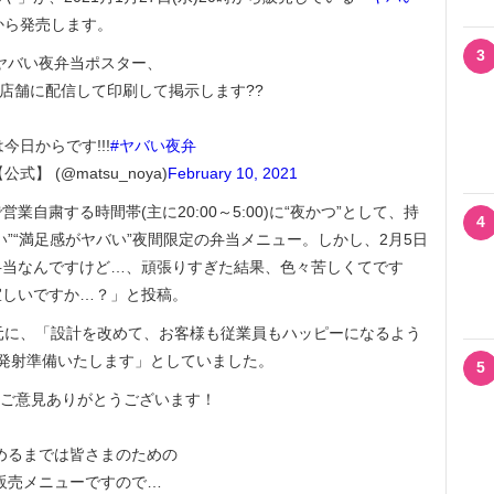
時から発売します。
3
ヤバい夜弁当ポスター、
店舗に配信して印刷して掲示します??
今日からです!!!
#ヤバい夜弁
式】 (@matsu_noya)
February 10, 2021
粛する時間帯(主に20:00～5:00)に“夜かつ”として、持
4
”“満足感がヤバい”夜間限定の弁当メニュー。しかし、2月5日
い夜弁当なんですけど…、頑張りすぎた結果、色々苦しくてです
宜しいですか…？」と投稿。
元に、「設計を改めて、お客様も従業員もハッピーになるよう
発射準備いたします」としていました。
5
ご意見ありがとうございます！
めるまでは皆さまのための
販売メニューですので…