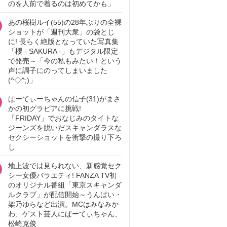
のを人前で着るのは初めてかも」
あの桜樹ルイ(55)の28年ぶりの全裸
ショットが「週刊大衆」の袋とじ
に! 長らく絶版となっていた写真集
「櫻 - SAKURA -」もデジタル限定
で発売～「今の私もみたい！という
声に調子にのってしまいました
(^◇^;)」
ぱーてぃーちゃんの信子(31)がまさ
かの初グラビアに挑戦!
「FRIDAY」でおなじみのタイトな
ジーンズを脱いだスキャンダラスな
セクシーショットを衝撃の撮り下ろ
し
地上波では見られない、新感覚セク
シー女優バラエティ! FANZA TV初
のオリジナル番組「東京スキャンダ
ルクラブ」が配信開始～うんぱい・
架乃ゆらなど出演。MCはみなみか
わ、ゲスト芸人にぱーてぃちゃん、
松崎克俊