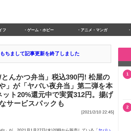
イフ
ゲーム・ホビー
アニメ・マンガ
1日をもちまして記事更新を終了しました
1
とんかつ弁当」税込390円! 松屋の
や」が「ヤバい夜弁当」第二弾を本
ネット20%還元中で実質312円。揚げ
得なサービスパックも
2
[2021/2/10 22:45]
が、2021月1月27日(水)20時から販売している「
ヤバい