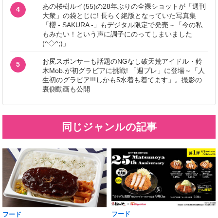
あの桜樹ルイ(55)の28年ぶりの全裸ショットが「週刊
4
大衆」の袋とじに! 長らく絶版となっていた写真集
「櫻 - SAKURA -」もデジタル限定で発売～「今の私
もみたい！という声に調子にのってしまいました
(^◇^;)」
お尻スポンサーも話題のNGなし破天荒アイドル・鈴
5
木Mob.が初グラビアに挑戦! 「週プレ」に登場～「人
生初のグラビア!!!しかも5水着も着てます」。撮影の
裏側動画も公開
同じジャンルの記事
フード
フード