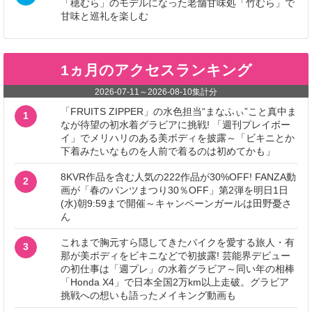
「穂むら」のモデルになった老舗甘味処「竹むら」で
甘味と巡礼を楽しむ
1ヵ月のアクセスランキング
2026-07-11
～
2026-08-10
集計分
「FRUITS ZIPPER」の水色担当“まなふぃ”こと真中ま
1
なが待望の初水着グラビアに挑戦! 「週刊プレイボー
イ」でメリハリのある美ボディを披露～「ビキニとか
下着みたいなものを人前で着るのは初めてかも」
8KVR作品を含む人気の222作品が30%OFF! FANZA動
2
画が「春のパンツまつり30％OFF」第2弾を明日1日
(水)朝9:59まで開催～キャンペーンガールは田野憂さ
ん
これまで胸元すら隠してきたバイクを愛する旅人・有
3
那が美ボディをビキニなどで初披露! 芸能界デビュー
の初仕事は「週プレ」の水着グラビア～同い年の相棒
「Honda X4」で日本全国2万km以上走破。グラビア
挑戦への想いも語ったメイキング動画も