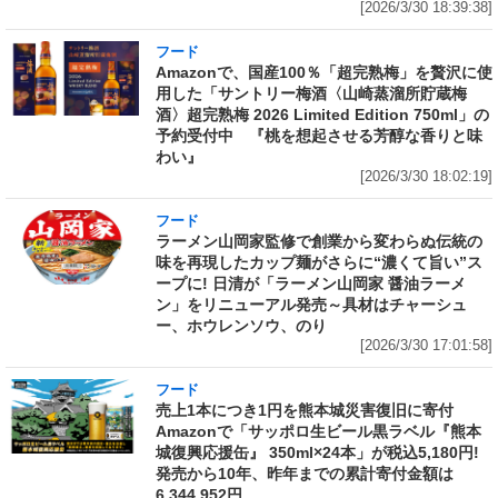
[2026/3/30 18:39:38]
フード
Amazonで、国産100％「超完熟梅」を贅沢に使
用した「サントリー梅酒〈山崎蒸溜所貯蔵梅
酒〉超完熟梅 2026 Limited Edition 750ml」の
予約受付中 『桃を想起させる芳醇な香りと味
わい』
[2026/3/30 18:02:19]
フード
ラーメン山岡家監修で創業から変わらぬ伝統の
味を再現したカップ麺がさらに“濃くて旨い”ス
ープに! 日清が「ラーメン山岡家 醤油ラーメ
ン」をリニューアル発売～具材はチャーシュ
ー、ホウレンソウ、のり
[2026/3/30 17:01:58]
フード
売上1本につき1円を熊本城災害復旧に寄付
Amazonで「サッポロ生ビール黒ラベル『熊本
城復興応援缶』 350ml×24本」が税込5,180円!
発売から10年、昨年までの累計寄付金額は
6,344,952円