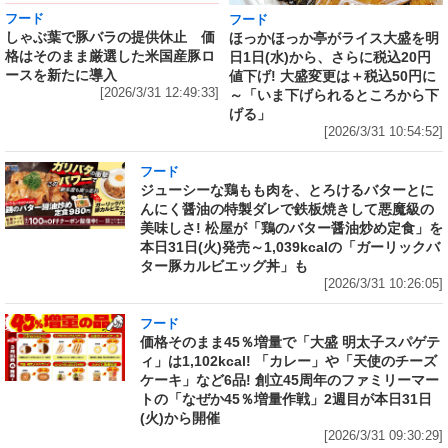
フード
フード
しゃぶ葉で豚バラの提供休止 価
ほっかほっか亭がライス大盛を明
格はそのまま厳選した米国産豚ロ
日1日(水)から、さらに税込20円
ースを新たに導入
値下げ! 大盛変更は＋税込50円に
[2026/3/31 12:49:33]
～「いま下げられるところから下
げる」
[2026/3/31 10:54:52]
フード
ジューシーな鶏もも肉を、とろけるバターとに
んにく醤油の特製ダレで鉄板焼きして悪魔級の
美味しさ! 松屋が「鶏のバター醤油炒め定食」を
本日31日(火)発売～1,039kcalの「ガーリックバ
ター豚カルビエッグ丼」も
[2026/3/31 10:26:05]
フード
価格そのまま45％増量で「大盛 明太子スパゲテ
ィ」は1,102kcal! 「カレー」や「天使のチーズ
ケーキ」など6品! 創立45周年のファミリーマー
トの「なぜか45％増量作戦」2週目が本日31日
(火)から開催
[2026/3/31 09:30:29]