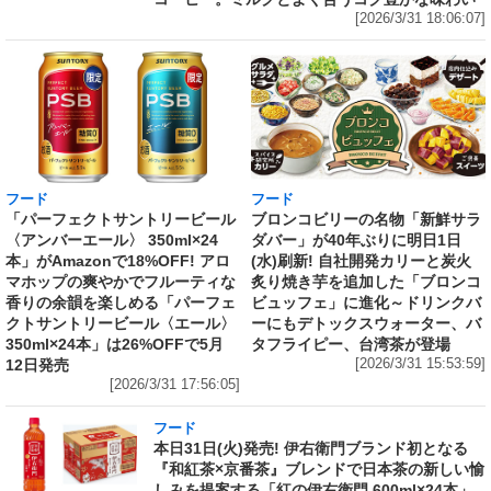
[2026/3/31 18:06:07]
フード
フード
「パーフェクトサントリービール
ブロンコビリーの名物「新鮮サラ
〈アンバーエール〉 350ml×24
ダバー」が40年ぶりに明日1日
本」がAmazonで18%OFF! アロ
(水)刷新! 自社開発カリーと炭火
マホップの爽やかでフルーティな
炙り焼き芋を追加した「ブロンコ
香りの余韻を楽しめる「パーフェ
ビュッフェ」に進化～ドリンクバ
クトサントリービール〈エール〉
ーにもデトックスウォーター、バ
350ml×24本」は26%OFFで5月
タフライピー、台湾茶が登場
12日発売
[2026/3/31 15:53:59]
[2026/3/31 17:56:05]
フード
本日31日(火)発売! 伊右衛門ブランド初となる
『和紅茶×京番茶』ブレンドで日本茶の新しい愉
しみを提案する「紅の伊右衛門 600ml×24本」