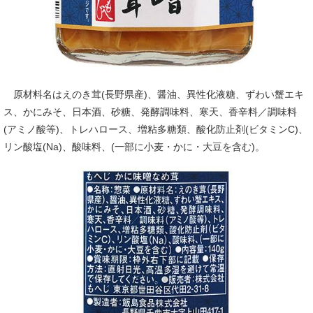
原材料名はえのき茸(長野県産)、醤油、異性化液糖、ずわい蟹エキ
ス、かにみそ、日本酒、砂糖、発酵調味料、寒天、香辛料／調味料
(アミノ酸等)、トレハロース、増粘多糖類、酸化防止剤(ビタミンC)、
リン酸塩(Na)、酸味料、(一部に小麦・かに・大豆を含む)。