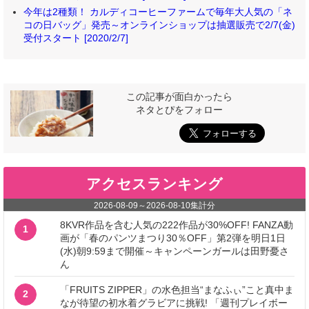
今年は2種類！ カルディコーヒーファームで毎年大人気の「ネ
コの日バッグ」発売～オンラインショップは抽選販売で2/7(金)
受付スタート [2020/2/7]
この記事が面白かったら
ネタとぴをフォロー
アクセスランキング
2026-08-09
～
2026-08-10
集計分
8KVR作品を含む人気の222作品が30%OFF! FANZA動
1
画が「春のパンツまつり30％OFF」第2弾を明日1日
(水)朝9:59まで開催～キャンペーンガールは田野憂さ
ん
「FRUITS ZIPPER」の水色担当“まなふぃ”こと真中ま
2
なが待望の初水着グラビアに挑戦! 「週刊プレイボー