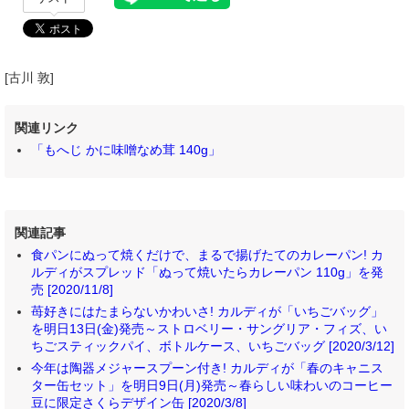
[古川 敦]
関連リンク
「もへじ かに味噌なめ茸 140g」
関連記事
食パンにぬって焼くだけで、まるで揚げたてのカレーパン! カ
ルディがスプレッド「ぬって焼いたらカレーパン 110g」を発
売 [2020/11/8]
苺好きにはたまらないかわいさ! カルディが「いちごバッグ」
を明日13日(金)発売～ストロベリー・サングリア・フィズ、い
ちごスティックパイ、ボトルケース、いちごバッグ [2020/3/12]
今年は陶器メジャースプーン付き! カルディが「春のキャニス
ター缶セット」を明日9日(月)発売～春らしい味わいのコーヒー
豆に限定さくらデザイン缶 [2020/3/8]