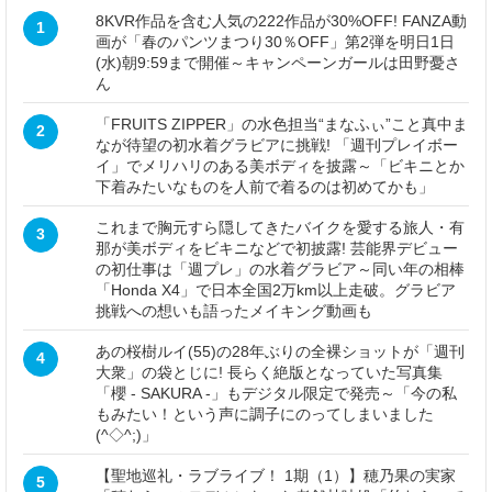
8KVR作品を含む人気の222作品が30%OFF! FANZA動
1
画が「春のパンツまつり30％OFF」第2弾を明日1日
(水)朝9:59まで開催～キャンペーンガールは田野憂さ
ん
「FRUITS ZIPPER」の水色担当“まなふぃ”こと真中ま
2
なが待望の初水着グラビアに挑戦! 「週刊プレイボー
イ」でメリハリのある美ボディを披露～「ビキニとか
下着みたいなものを人前で着るのは初めてかも」
これまで胸元すら隠してきたバイクを愛する旅人・有
3
那が美ボディをビキニなどで初披露! 芸能界デビュー
の初仕事は「週プレ」の水着グラビア～同い年の相棒
「Honda X4」で日本全国2万km以上走破。グラビア
挑戦への想いも語ったメイキング動画も
あの桜樹ルイ(55)の28年ぶりの全裸ショットが「週刊
4
大衆」の袋とじに! 長らく絶版となっていた写真集
「櫻 - SAKURA -」もデジタル限定で発売～「今の私
もみたい！という声に調子にのってしまいました
(^◇^;)」
【聖地巡礼・ラブライブ！ 1期（1）】穂乃果の実家
5