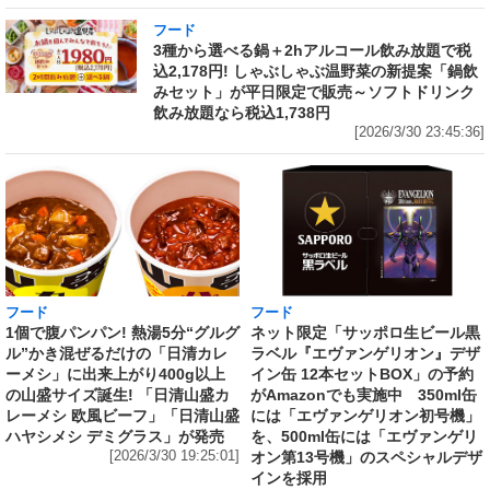
フード
3種から選べる鍋＋2hアルコール飲み放題で税
込2,178円! しゃぶしゃぶ温野菜の新提案「鍋飲
みセット」が平日限定で販売～ソフトドリンク
飲み放題なら税込1,738円
[2026/3/30 23:45:36]
フード
フード
1個で腹パンパン! 熱湯5分“グルグ
ネット限定「サッポロ生ビール黒
ル”かき混ぜるだけの「日清カレ
ラベル『エヴァンゲリオン』デザ
ーメシ」に出来上がり400g以上
イン缶 12本セットBOX」の予約
の山盛サイズ誕生! 「日清山盛カ
がAmazonでも実施中 350ml缶
レーメシ 欧風ビーフ」「日清山盛
には「エヴァンゲリオン初号機」
ハヤシメシ デミグラス」が発売
を、500ml缶には「エヴァンゲリ
[2026/3/30 19:25:01]
オン第13号機」のスペシャルデザ
インを採用