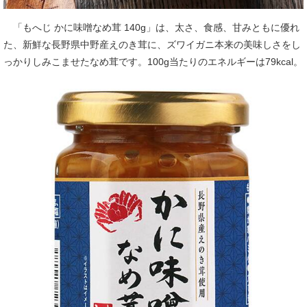
「もへじ かに味噌なめ茸 140g」は、太さ、食感、甘みともに優れ
た、新鮮な長野県中野産えのき茸に、ズワイガニ本来の美味しさをし
っかりしみこませたなめ茸です。100g当たりのエネルギーは79kcal。