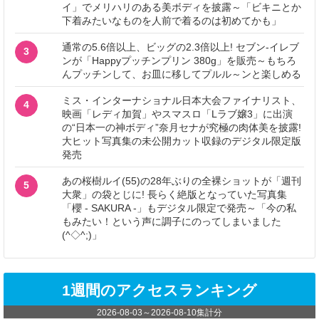
イ」でメリハリのある美ボディを披露～「ビキニとか
下着みたいなものを人前で着るのは初めてかも」
通常の5.6倍以上、ビッグの2.3倍以上! セブン‐イレブ
3
ンが「Happyプッチンプリン 380g」を販売～もちろ
んプッチンして、お皿に移してプルル～ンと楽しめる
ミス・インターナショナル日本大会ファイナリスト、
4
映画「レディ加賀」やスマスロ「Lラブ嬢3」に出演
の“日本一の神ボディ”奈月セナが究極の肉体美を披露!
大ヒット写真集の未公開カット収録のデジタル限定版
発売
あの桜樹ルイ(55)の28年ぶりの全裸ショットが「週刊
5
大衆」の袋とじに! 長らく絶版となっていた写真集
「櫻 - SAKURA -」もデジタル限定で発売～「今の私
もみたい！という声に調子にのってしまいました
(^◇^;)」
1週間のアクセスランキング
2026-08-03
～
2026-08-10
集計分