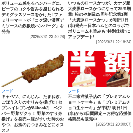
いつものロースかつが、カナダ産
ボリューム感あるハンバーグに、
大麦豚ロースかつになって25％増
ビーフのコクや旨みを感じられる
量! 松のや創業25周年記念第1弾
デミグラスソースをかけた! ファ
「大麦豚ロースかつ」が明日1日
ミリーマートが「コク深い濃厚デ
(水)発売～日本ハムとのコラボで
ミソースの鉄板焼ハンバーグ」を
ボリュームも旨みも“特別仕様”に
発売
アップデート!
[2026/3/31 23:40:28]
[2026/3/31 22:18:34]
フード
フード
キャベツ、にんじん、たまねぎ、
不二家洋菓子店の「プレミアムシ
ごぼう入りのすりみを揚げた! セ
ョートケーキ」＆「プレミアムチ
ブン‐イレブンが84kcalの「ベジ
ョコ生ケーキ」が半額! 明日1日
バー 野菜ザクッ！ 野菜のすり身
(水)から3日間限定～お得な応援価
揚げ」を発売～腹がすいた時のお
格商品も販売中
やつ、お酒のおつまみなどにオス
[2026/3/31 20:00:07]
スメ