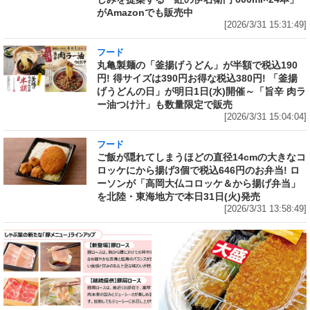
がAmazonでも販売中
[2026/3/31 15:31:49]
フード
丸亀製麺の「釜揚げうどん」が半額で税込190
円! 得サイズは390円お得な税込380円! 「釜揚
げうどんの日」が明日1日(水)開催～「旨辛 肉ラ
ー油つけ汁」も数量限定で販売
[2026/3/31 15:04:04]
フード
ご飯が隠れてしまうほどの直径14cmの大きなコ
ロッケにから揚げ3個で税込646円のお弁当! ロ
ーソンが「高岡大仏コロッケ＆から揚げ弁当」
を北陸・東海地方で本日31日(火)発売
[2026/3/31 13:58:49]