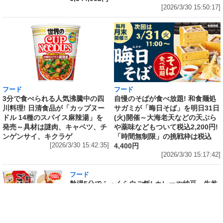
[2026/3/30 15:50:17]
フード
フード
3分で食べられる人気沸騰中の四
自慢のそばが食べ放題! 和食麺処
川料理! 日清食品が「カップヌー
サガミが「晦日そば」を明日31日
ドル 14種のスパイス麻辣湯」を
(火)開催～大海老天などの天ぷら
発売～具材は謎肉、キャベツ、チ
や薬味などもついて税込2,200円!
ンゲンサイ、キクラゲ
「時間無制限」の挑戦枠は税込
[2026/3/30 15:42:35]
4,400円
[2026/3/30 15:17:42]
フード
熱湯5分でふっくら白ご飯! カレーや納豆、牛丼
の具も余裕で入ってお皿いらずの新提案! 「日清
ふっくら釜炊き ごはん」が本日30日(月)発売～
常温で1年保存可能。電子レンジがないオフィス
やアウトドアでも活用できる!