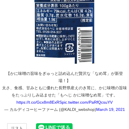
【かに味噌の旨味をぎゅっと詰め込んだ贅沢な「なめ茸」が新登
場！】
太さ、食感、甘みともに優れた長野県産えのき茸に、かに味噌の旨味
をたっぷりしみ込ませた「もへじ かに味噌なめ茸」です。
https://t.co/Gcx8m8ExRS
pic.twitter.com/PaRfQcsuYV
— カルディコーヒーファーム (@KALDI_webshop)
March 19, 2021
リスト