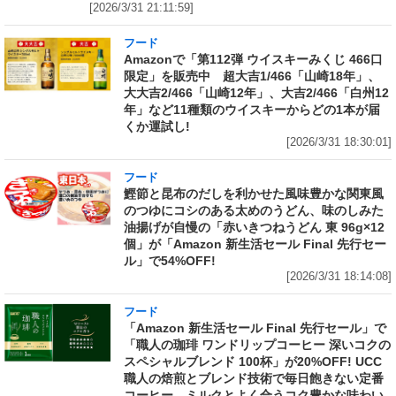
[2026/3/31 21:11:59]
フード
Amazonで「第112弾 ウイスキーみくじ 466口
限定」を販売中 超大吉1/466「山崎18年」、
大大吉2/466「山崎12年」、大吉2/466「白州12
年」など11種類のウイスキーからどの1本が届
くか運試し!
[2026/3/31 18:30:01]
フード
鰹節と昆布のだしを利かせた風味豊かな関東風
のつゆにコシのある太めのうどん、味のしみた
油揚げが自慢の「赤いきつねうどん 東 96g×12
個」が「Amazon 新生活セール Final 先行セー
ル」で54%OFF!
[2026/3/31 18:14:08]
フード
「Amazon 新生活セール Final 先行セール」で
「職人の珈琲 ワンドリップコーヒー 深いコクの
スペシャルブレンド 100杯」が20%OFF! UCC
職人の焙煎とブレンド技術で毎日飽きない定番
コーヒー。ミルクとよく合うコク豊かな味わい