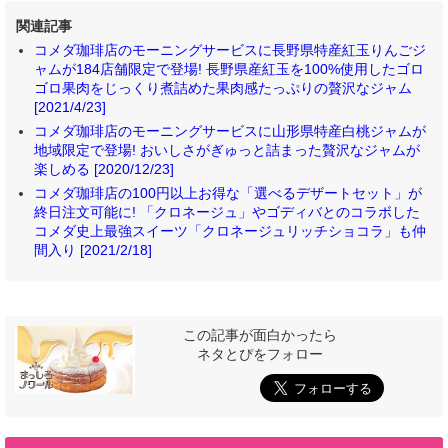
関連記事
コメダ珈琲店のモーニングサービスに長野県特産紅玉りんごジ
ャムが184店舗限定で登場! 長野県産紅玉を100%使用したゴロ
ゴロ果肉をじっくり煮詰めた果肉感たっぷりの贅沢なジャム
[2021/4/23]
コメダ珈琲店のモーニングサービスに山形県特産白桃ジャムが
地域限定で登場! おいしさがぎゅっと詰まった贅沢なジャムが
楽しめる [2020/12/23]
コメダ珈琲店の100円以上お得な「選べるデザートセット」が
終日注文可能に! 「クロネージュ」やゴディバとのコラボした
コメダ史上最強スイーツ「クロネージュリッチショコラ」も仲
間入り [2021/2/18]
この記事が面白かったら
ネタとぴをフォロー