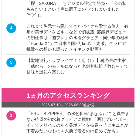
「櫻 - SAKURA -」もデジタル限定で発売～「今の私
もみたい！という声に調子にのってしまいました
(^◇^;)」
これまで胸元すら隠してきたバイクを愛する旅人・有
4
那が美ボディをビキニなどで初披露! 芸能界デビュー
の初仕事は「週プレ」の水着グラビア～同い年の相棒
「Honda X4」で日本全国2万km以上走破。グラビア
挑戦への想いも語ったメイキング動画も
【聖地巡礼・ラブライブ！ 1期（1）】穂乃果の実家
5
「穂むら」のモデルになった老舗甘味処「竹むら」で
甘味と巡礼を楽しむ
1ヵ月のアクセスランキング
2026-07-10
～
2026-08-09
集計分
「FRUITS ZIPPER」の水色担当“まなふぃ”こと真中ま
1
なが待望の初水着グラビアに挑戦! 「週刊プレイボー
イ」でメリハリのある美ボディを披露～「ビキニとか
下着みたいなものを人前で着るのは初めてかも」