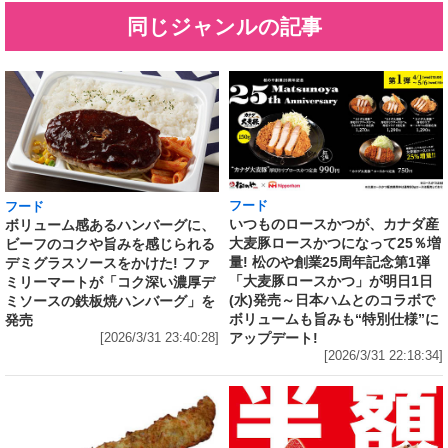
同じジャンルの記事
フード
フード
いつものロースかつが、カナダ産
ボリューム感あるハンバーグに、
大麦豚ロースかつになって25％増
ビーフのコクや旨みを感じられる
量! 松のや創業25周年記念第1弾
デミグラスソースをかけた! ファ
「大麦豚ロースかつ」が明日1日
ミリーマートが「コク深い濃厚デ
(水)発売～日本ハムとのコラボで
ミソースの鉄板焼ハンバーグ」を
ボリュームも旨みも“特別仕様”に
発売
アップデート!
[2026/3/31 23:40:28]
[2026/3/31 22:18:34]