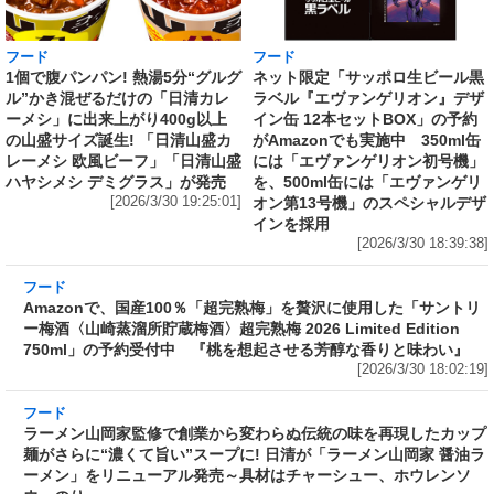
フード
フード
1個で腹パンパン! 熱湯5分“グルグ
ネット限定「サッポロ生ビール黒
ル”かき混ぜるだけの「日清カレ
ラベル『エヴァンゲリオン』デザ
ーメシ」に出来上がり400g以上
イン缶 12本セットBOX」の予約
の山盛サイズ誕生! 「日清山盛カ
がAmazonでも実施中 350ml缶
レーメシ 欧風ビーフ」「日清山盛
には「エヴァンゲリオン初号機」
ハヤシメシ デミグラス」が発売
を、500ml缶には「エヴァンゲリ
[2026/3/30 19:25:01]
オン第13号機」のスペシャルデザ
インを採用
[2026/3/30 18:39:38]
フード
Amazonで、国産100％「超完熟梅」を贅沢に使
用した「サントリー梅酒〈山崎蒸溜所貯蔵梅
酒〉超完熟梅 2026 Limited Edition 750ml」の
予約受付中 『桃を想起させる芳醇な香りと味
わい』
[2026/3/30 18:02:19]
フード
ラーメン山岡家監修で創業から変わらぬ伝統の