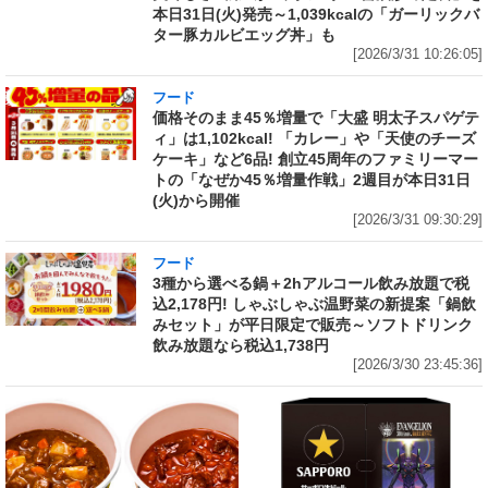
本日31日(火)発売～1,039kcalの「ガーリックバ
ター豚カルビエッグ丼」も
[2026/3/31 10:26:05]
フード
価格そのまま45％増量で「大盛 明太子スパゲテ
ィ」は1,102kcal! 「カレー」や「天使のチーズ
ケーキ」など6品! 創立45周年のファミリーマー
トの「なぜか45％増量作戦」2週目が本日31日
(火)から開催
[2026/3/31 09:30:29]
フード
3種から選べる鍋＋2hアルコール飲み放題で税
込2,178円! しゃぶしゃぶ温野菜の新提案「鍋飲
みセット」が平日限定で販売～ソフトドリンク
飲み放題なら税込1,738円
[2026/3/30 23:45:36]