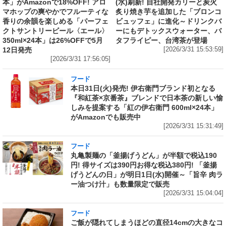
本」がAmazonで18%OFF! アロ
(水)刷新! 自社開発カリーと炭火
マホップの爽やかでフルーティな
炙り焼き芋を追加した「ブロンコ
香りの余韻を楽しめる「パーフェ
ビュッフェ」に進化～ドリンクバ
クトサントリービール〈エール〉
ーにもデトックスウォーター、バ
350ml×24本」は26%OFFで5月
タフライピー、台湾茶が登場
12日発売
[2026/3/31 15:53:59]
[2026/3/31 17:56:05]
フード
本日31日(火)発売! 伊右衛門ブランド初となる
『和紅茶×京番茶』ブレンドで日本茶の新しい愉
しみを提案する「紅の伊右衛門 600ml×24本」
がAmazonでも販売中
[2026/3/31 15:31:49]
フード
丸亀製麺の「釜揚げうどん」が半額で税込190
円! 得サイズは390円お得な税込380円! 「釜揚
げうどんの日」が明日1日(水)開催～「旨辛 肉ラ
ー油つけ汁」も数量限定で販売
[2026/3/31 15:04:04]
フード
ご飯が隠れてしまうほどの直径14cmの大きなコ