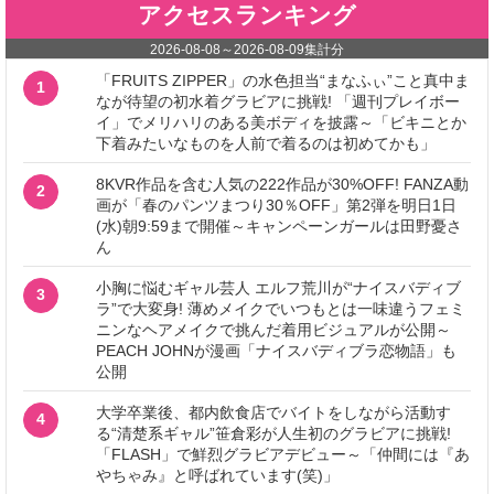
アクセスランキング
2026-08-08
～
2026-08-09
集計分
「FRUITS ZIPPER」の水色担当“まなふぃ”こと真中ま
1
なが待望の初水着グラビアに挑戦! 「週刊プレイボー
イ」でメリハリのある美ボディを披露～「ビキニとか
下着みたいなものを人前で着るのは初めてかも」
8KVR作品を含む人気の222作品が30%OFF! FANZA動
2
画が「春のパンツまつり30％OFF」第2弾を明日1日
(水)朝9:59まで開催～キャンペーンガールは田野憂さ
ん
小胸に悩むギャル芸人 エルフ荒川が“ナイスバディブ
3
ラ”で大変身! 薄めメイクでいつもとは一味違うフェミ
ニンなヘアメイクで挑んだ着用ビジュアルが公開～
PEACH JOHNが漫画「ナイスバディブラ恋物語」も
公開
大学卒業後、都内飲食店でバイトをしながら活動す
4
る“清楚系ギャル”笹倉彩が人生初のグラビアに挑戦!
「FLASH」で鮮烈グラビアデビュー～「仲間には『あ
やちゃみ』と呼ばれています(笑)」