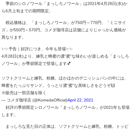
季節のシロノワール「まっしろノワール」は2021年4月28日(水)か
ら6月上旬までの期間限定。
税込価格は、「まっしろノワール」が750円～770円、「ミニサイ
ズ」が550円～570円。コメダ珈琲店は店舗によりじゃっかん価格が
異なります。
✨✨予告｜好評につき、今年も登場✨✨
4月28日(水)より、練乳と蜂蜜の濃“蜜”な味わいが楽しめる「まっしろ
ノワール」が季節限定で登場します💕
ソフトクリームと練乳、粉糖。ほかほかのデニッシュパンの中には、
蜂蜜をたっぷりサンド。うっとり濃“蜜”な美味しさをどうぞ🙌
※販売は一部店舗を除く
— コメダ珈琲店 (@KomedaOfficial)
April 22, 2021
好評の季節限定シロノワール「まっしろノワール」が2021年も登場
します。
まっしろな見た目の正体は、ソフトクリームと練乳、粉糖。トッピ