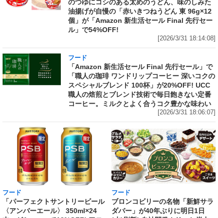
のつゆにコシのある太めのうどん、味のしみた
油揚げが自慢の「赤いきつねうどん 東 96g×12
個」が「Amazon 新生活セール Final 先行セー
ル」で54%OFF!
[2026/3/31 18:14:08]
フード
「Amazon 新生活セール Final 先行セール」で
「職人の珈琲 ワンドリップコーヒー 深いコクの
スペシャルブレンド 100杯」が20%OFF! UCC
職人の焙煎とブレンド技術で毎日飽きない定番
コーヒー。ミルクとよく合うコク豊かな味わい
[2026/3/31 18:06:07]
フード
フード
「パーフェクトサントリービール
ブロンコビリーの名物「新鮮サラ
〈アンバーエール〉 350ml×24
ダバー」が40年ぶりに明日1日