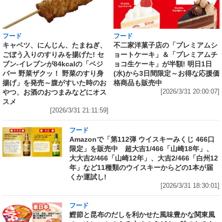
フード
フード
キャベツ、にんじん、たまねぎ、
不二家洋菓子店の「プレミアムシ
ごぼう入りのすりみを揚げた! セ
ョートケーキ」＆「プレミアムチ
ブン‐イレブンが84kcalの「ベジ
ョコ生ケーキ」が半額! 明日1日
バー 野菜ザクッ！ 野菜のすり身
(水)から3日間限定～お得な応援価
揚げ」を発売～腹がすいた時のお
格商品も販売中
やつ、お酒のおつまみなどにオス
[2026/3/31 20:00:07]
スメ
[2026/3/31 21:11:59]
フード
Amazonで「第112弾 ウイスキーみくじ 466口
限定」を販売中 超大吉1/466「山崎18年」、
大大吉2/466「山崎12年」、大吉2/466「白州12
年」など11種類のウイスキーからどの1本が届
くか運試し!
[2026/3/31 18:30:01]
フード
鰹節と昆布のだしを利かせた風味豊かな関東風