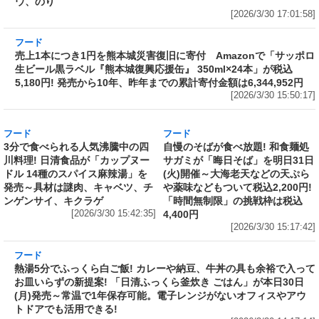
味を再現したカップ麺がさらに“濃くて旨い”ス
ープに! 日清が「ラーメン山岡家 醤油ラーメ
ン」をリニューアル発売～具材はチャーシュ
ー、ホウレンソウ、のり
[2026/3/30 17:01:58]
フード
売上1本につき1円を熊本城災害復旧に寄付 Amazonで「サッポロ
生ビール黒ラベル『熊本城復興応援缶』 350ml×24本」が税込
5,180円! 発売から10年、昨年までの累計寄付金額は6,344,952円
[2026/3/30 15:50:17]
フード
フード
3分で食べられる人気沸騰中の四
自慢のそばが食べ放題! 和食麺処
川料理! 日清食品が「カップヌー
サガミが「晦日そば」を明日31日
ドル 14種のスパイス麻辣湯」を
(火)開催～大海老天などの天ぷら
発売～具材は謎肉、キャベツ、チ
や薬味などもついて税込2,200円!