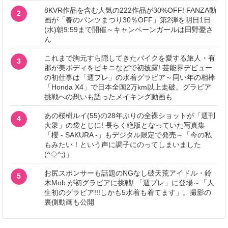
8KVR作品を含む人気の222作品が30%OFF! FANZA動
2
画が「春のパンツまつり30％OFF」第2弾を明日1日
(水)朝9:59まで開催～キャンペーンガールは田野憂さ
ん
これまで胸元すら隠してきたバイクを愛する旅人・有
3
那が美ボディをビキニなどで初披露! 芸能界デビュー
の初仕事は「週プレ」の水着グラビア～同い年の相棒
「Honda X4」で日本全国2万km以上走破。グラビア
挑戦への想いも語ったメイキング動画も
あの桜樹ルイ(55)の28年ぶりの全裸ショットが「週刊
4
大衆」の袋とじに! 長らく絶版となっていた写真集
「櫻 - SAKURA -」もデジタル限定で発売～「今の私
もみたい！という声に調子にのってしまいました
(^◇^;)」
お尻スポンサーも話題のNGなし破天荒アイドル・鈴
5
木Mob.が初グラビアに挑戦! 「週プレ」に登場～「人
生初のグラビア!!!しかも5水着も着てます」。撮影の
裏側動画も公開