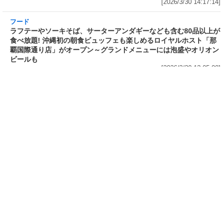
ンゲンサイ、キクラゲ
「時間無制限」の挑戦枠は税込
[2026/3/30 15:42:35]
4,400円
[2026/3/30 15:17:42]
フード
熱湯5分でふっくら白ご飯! カレーや納豆、牛丼の具も余裕で入っ
てお皿いらずの新提案! 「日清ふっくら釜炊き ごはん」が本日30日
(月)発売～常温で1年保存可能。電子レンジがないオフィスやアウ
トドアでも活用できる!
[2026/3/30 14:17:14]
フード
ラフテーやソーキそば、サーターアンダギーなども含む80品以上が
食べ放題! 沖縄初の朝食ビュッフェも楽しめるロイヤルホスト「那
覇国際通り店」がオープン～グランドメニューには泡盛やオリオン
ビールも
[2026/3/30 13:05:00]
フード
研究所で発見された50年前の「どん兵衛」レシピをもとに発売当時
の味を再現! 「日清のどん兵衛 きつねうどん クラシック(東/西)/天
ぷらそば クラシック」が本日30日(月)発売～「当時はこれがうまか
った(笑)」
[2026/3/30 12:09:20]