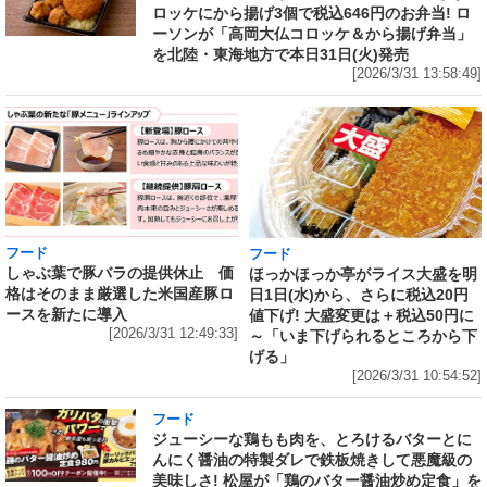
ロッケにから揚げ3個で税込646円のお弁当! ロ
ーソンが「高岡大仏コロッケ＆から揚げ弁当」
を北陸・東海地方で本日31日(火)発売
[2026/3/31 13:58:49]
フード
フード
しゃぶ葉で豚バラの提供休止 価
ほっかほっか亭がライス大盛を明
格はそのまま厳選した米国産豚ロ
日1日(水)から、さらに税込20円
ースを新たに導入
値下げ! 大盛変更は＋税込50円に
[2026/3/31 12:49:33]
～「いま下げられるところから下
げる」
[2026/3/31 10:54:52]
フード
ジューシーな鶏もも肉を、とろけるバターとに
んにく醤油の特製ダレで鉄板焼きして悪魔級の
美味しさ! 松屋が「鶏のバター醤油炒め定食」を