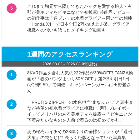
これまで胸元すら隠してきたバイクを愛する旅人・有
5
那が美ボディをビキニなどで初披露! 芸能界デビュー
の初仕事は「週プレ」の水着グラビア～同い年の相棒
「Honda X4」で日本全国2万km以上走破。グラビア
挑戦への想いも語ったメイキング動画も
1週間のアクセスランキング
2026-08-02
～
2026-08-09
集計分
8KVR作品を含む人気の222作品が30%OFF! FANZA動
1
画が「春のパンツまつり30％OFF」第2弾を明日1日
(水)朝9:59まで開催～キャンペーンガールは田野憂さ
ん
「FRUITS ZIPPER」の水色担当“まなふぃ”こと真中ま
2
なが待望の初水着グラビアに挑戦! 「週刊プレイボー
イ」でメリハリのある美ボディを披露～「ビキニとか
下着みたいなものを人前で着るのは初めてかも」
あの桜樹ルイ(55)の28年ぶりの全裸ショットが「週刊
3
大衆」の袋とじに! 長らく絶版となっていた写真集