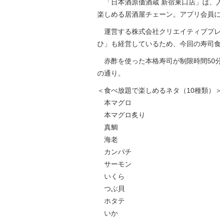
「日本酒原価酒蔵 新宿東口店」は、入
楽しめる居酒屋チェーン。アプリ会員に
運営する株式会社クリエイティブプレイス
ひ」も経営しているため、今回の寿司
赤酢を使った本格寿司が制限時間50
の通り。
＜食べ放題で楽しめるネタ（10種類）
本マグロ
本マグロ炙り
真鯛
海老
カンパチ
サーモン
いくら
つぶ貝
ホタテ
いか