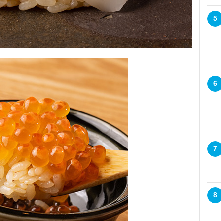
5
6
7
8