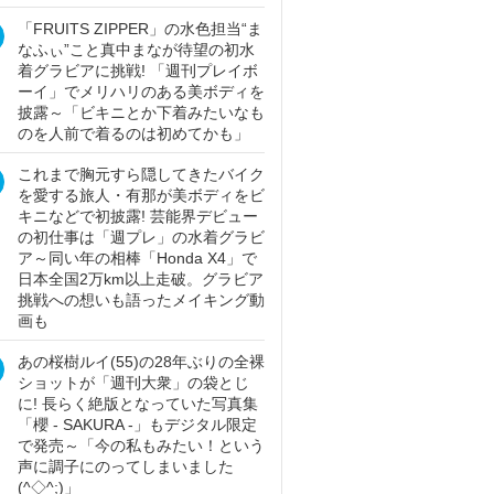
「FRUITS ZIPPER」の水色担当“ま
なふぃ”こと真中まなが待望の初水
着グラビアに挑戦! 「週刊プレイボ
ーイ」でメリハリのある美ボディを
披露～「ビキニとか下着みたいなも
のを人前で着るのは初めてかも」
これまで胸元すら隠してきたバイク
を愛する旅人・有那が美ボディをビ
キニなどで初披露! 芸能界デビュー
の初仕事は「週プレ」の水着グラビ
ア～同い年の相棒「Honda X4」で
日本全国2万km以上走破。グラビア
挑戦への想いも語ったメイキング動
画も
あの桜樹ルイ(55)の28年ぶりの全裸
ショットが「週刊大衆」の袋とじ
に! 長らく絶版となっていた写真集
「櫻 - SAKURA -」もデジタル限定
で発売～「今の私もみたい！という
声に調子にのってしまいました
(^◇^;)」