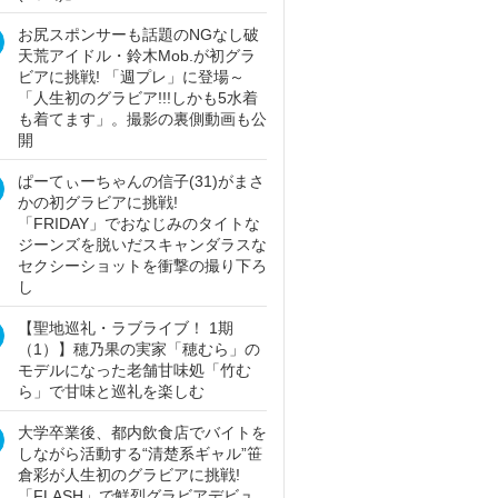
お尻スポンサーも話題のNGなし破
天荒アイドル・鈴木Mob.が初グラ
ビアに挑戦! 「週プレ」に登場～
「人生初のグラビア!!!しかも5水着
も着てます」。撮影の裏側動画も公
開
ぱーてぃーちゃんの信子(31)がまさ
かの初グラビアに挑戦!
「FRIDAY」でおなじみのタイトな
ジーンズを脱いだスキャンダラスな
セクシーショットを衝撃の撮り下ろ
し
【聖地巡礼・ラブライブ！ 1期
（1）】穂乃果の実家「穂むら」の
モデルになった老舗甘味処「竹む
ら」で甘味と巡礼を楽しむ
大学卒業後、都内飲食店でバイトを
しながら活動する“清楚系ギャル”笹
倉彩が人生初のグラビアに挑戦!
「FLASH」で鮮烈グラビアデビュ