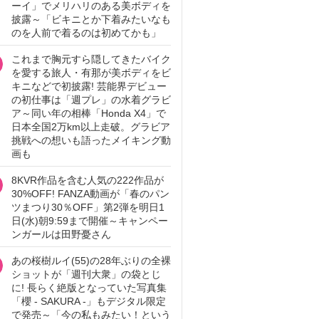
ーイ」でメリハリのある美ボディを
披露～「ビキニとか下着みたいなも
のを人前で着るのは初めてかも」
これまで胸元すら隠してきたバイク
を愛する旅人・有那が美ボディをビ
キニなどで初披露! 芸能界デビュー
の初仕事は「週プレ」の水着グラビ
ア～同い年の相棒「Honda X4」で
日本全国2万km以上走破。グラビア
挑戦への想いも語ったメイキング動
画も
8KVR作品を含む人気の222作品が
30%OFF! FANZA動画が「春のパン
ツまつり30％OFF」第2弾を明日1
日(水)朝9:59まで開催～キャンペー
ンガールは田野憂さん
あの桜樹ルイ(55)の28年ぶりの全裸
ショットが「週刊大衆」の袋とじ
に! 長らく絶版となっていた写真集
「櫻 - SAKURA -」もデジタル限定
で発売～「今の私もみたい！という