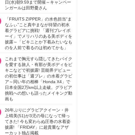
日(水)朝9:59まで開催～キャンペー
ンガールは田野憂さん
「FRUITS ZIPPER」の水色担当“ま
なふぃ”こと真中まなが待望の初水
着グラビアに挑戦! 「週刊プレイボ
ーイ」でメリハリのある美ボディを
披露～「ビキニとか下着みたいなも
のを人前で着るのは初めてかも」
これまで胸元すら隠してきたバイク
を愛する旅人・有那が美ボディをビ
キニなどで初披露! 芸能界デビュー
の初仕事は「週プレ」の水着グラビ
ア～同い年の相棒「Honda X4」で
日本全国2万km以上走破。グラビア
挑戦への想いも語ったメイキング動
画も
26年ぶりにグラビアクイーン・井
上晴美(51)が3児の母になって帰っ
てきた! 今も変わらぬ圧巻の水着姿
披露! 「FRIDAY」に超貴重なアザ
ーカット独占掲載