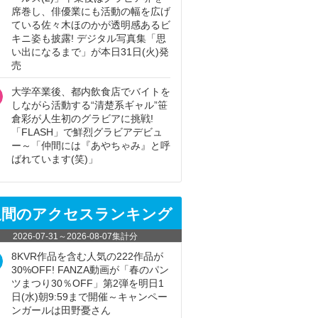
席巻し、俳優業にも活動の幅を広げ
ている佐々木ほのかが透明感あるビ
キニ姿も披露! デジタル写真集「思
い出になるまで」が本日31日(火)発
売
大学卒業後、都内飲食店でバイトを
しながら活動する“清楚系ギャル”笹
倉彩が人生初のグラビアに挑戦!
「FLASH」で鮮烈グラビアデビュ
ー～「仲間には『あやちゃみ』と呼
ばれています(笑)」
週間のアクセスランキング
2026-07-31
～
2026-08-07
集計分
8KVR作品を含む人気の222作品が
30%OFF! FANZA動画が「春のパン
ツまつり30％OFF」第2弾を明日1
日(水)朝9:59まで開催～キャンペー
ンガールは田野憂さん