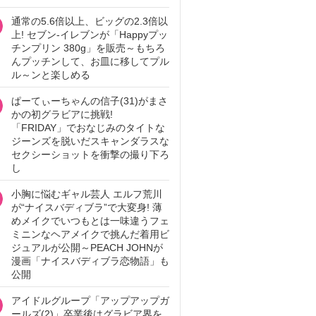
通常の5.6倍以上、ビッグの2.3倍以
上! セブン‐イレブンが「Happyプッ
チンプリン 380g」を販売～もちろ
んプッチンして、お皿に移してプル
ル～ンと楽しめる
ぱーてぃーちゃんの信子(31)がまさ
かの初グラビアに挑戦!
「FRIDAY」でおなじみのタイトな
ジーンズを脱いだスキャンダラスな
セクシーショットを衝撃の撮り下ろ
し
小胸に悩むギャル芸人 エルフ荒川
が“ナイスバディブラ”で大変身! 薄
めメイクでいつもとは一味違うフェ
ミニンなヘアメイクで挑んだ着用ビ
ジュアルが公開～PEACH JOHNが
漫画「ナイスバディブラ恋物語」も
公開
アイドルグループ「アップアップガ
ールズ(2)」卒業後はグラビア界を