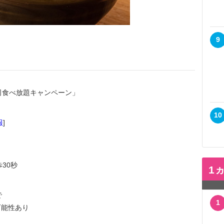
9
寿司食べ放題キャンペーン」
10
報
]
30秒
1
で
1
能性あり