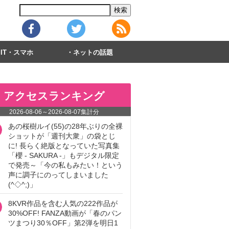
IT・スマホ
ネットの話題
アクセスランキング
2026-08-06
～
2026-08-07
集計分
あの桜樹ルイ(55)の28年ぶりの全裸
ショットが「週刊大衆」の袋とじ
に! 長らく絶版となっていた写真集
「櫻 - SAKURA -」もデジタル限定
で発売～「今の私もみたい！という
声に調子にのってしまいました
(^◇^;)」
8KVR作品を含む人気の222作品が
30%OFF! FANZA動画が「春のパン
ツまつり30％OFF」第2弾を明日1