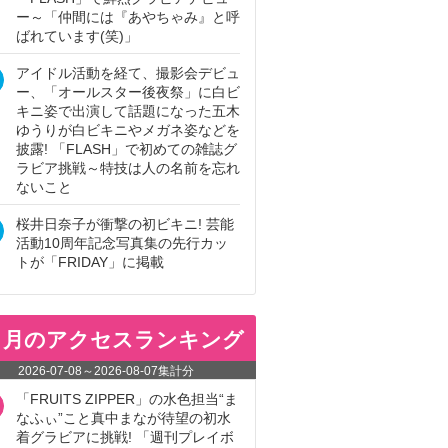
ー～「仲間には『あやちゃみ』と呼
ばれています(笑)」
アイドル活動を経て、撮影会デビュ
ー、「オールスター後夜祭」に白ビ
キニ姿で出演して話題になった五木
ゆうりが白ビキニやメガネ姿などを
披露! 「FLASH」で初めての雑誌グ
ラビア挑戦～特技は人の名前を忘れ
ないこと
桜井日奈子が衝撃の初ビキニ! 芸能
活動10周年記念写真集の先行カッ
トが「FRIDAY」に掲載
ヵ月のアクセスランキング
2026-07-08
～
2026-08-07
集計分
「FRUITS ZIPPER」の水色担当“ま
なふぃ”こと真中まなが待望の初水
着グラビアに挑戦! 「週刊プレイボ