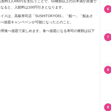
館料1人490円を支払うことで、50種類以上の日本酒が原価で
なると、入館料は100円引きとなります。
6
は、高級寿司店「SUSHITOKYO81」「鮨一」「鮨あさ
食べ放題キャンペーンが可能になったとのこと。
分間食べ放題で楽しめます。食べ放題になる寿司の種類は以下
7
＞
8
9