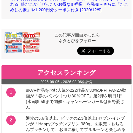
れる! 銀だこが「ぜったいお得な!! 福袋」を発売～さらに「たこ
めしの素」や1,200円分クーポン付き [2020/12/9]
この記事が面白かったら
ネタとぴをフォロー
アクセスランキング
2026-08-05
～
2026-08-06
集計分
8KVR作品を含む人気の222作品が30%OFF! FANZA動
1
画が「春のパンツまつり30％OFF」第2弾を明日1日
(水)朝9:59まで開催～キャンペーンガールは田野憂さ
ん
通常の5.6倍以上、ビッグの2.3倍以上! セブン‐イレブ
2
ンが「Happyプッチンプリン 380g」を販売～もちろ
んプッチンして、お皿に移してプルル～ンと楽しめる