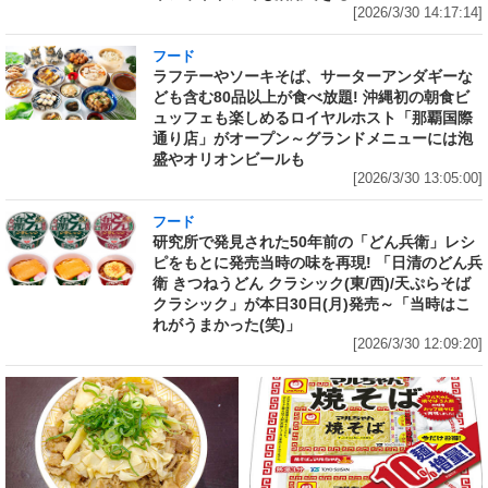
[2026/3/30 14:17:14]
フード
ラフテーやソーキそば、サーターアンダギーな
ども含む80品以上が食べ放題! 沖縄初の朝食ビ
ュッフェも楽しめるロイヤルホスト「那覇国際
通り店」がオープン～グランドメニューには泡
盛やオリオンビールも
[2026/3/30 13:05:00]
フード
研究所で発見された50年前の「どん兵衛」レシ
ピをもとに発売当時の味を再現! 「日清のどん兵
衛 きつねうどん クラシック(東/西)/天ぷらそば
クラシック」が本日30日(月)発売～「当時はこ
れがうまかった(笑)」
[2026/3/30 12:09:20]