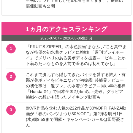
生初のグラビア!!!しかも5水着も着てます」。撮影の
裏側動画も公開
1ヵ月のアクセスランキング
2026-07-07
～
2026-08-06
集計分
「FRUITS ZIPPER」の水色担当“まなふぃ”こと真中ま
1
なが待望の初水着グラビアに挑戦! 「週刊プレイボー
イ」でメリハリのある美ボディを披露～「ビキニとか
下着みたいなものを人前で着るのは初めてかも」
これまで胸元すら隠してきたバイクを愛する旅人・有
2
那が美ボディをビキニなどで初披露! 芸能界デビュー
の初仕事は「週プレ」の水着グラビア～同い年の相棒
「Honda X4」で日本全国2万km以上走破。グラビア
挑戦への想いも語ったメイキング動画も
8KVR作品を含む人気の222作品が30%OFF! FANZA動
3
画が「春のパンツまつり30％OFF」第2弾を明日1日
(水)朝9:59まで開催～キャンペーンガールは田野憂さ
ん