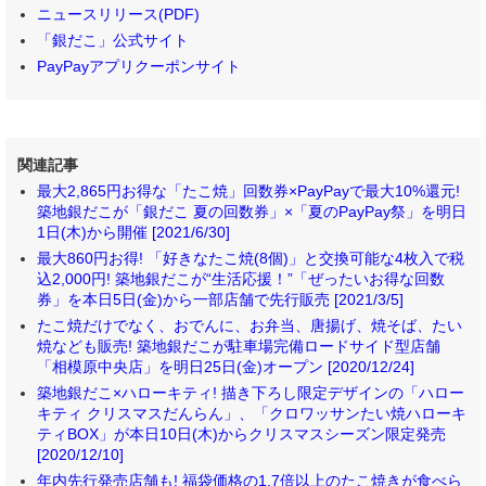
ニュースリリース(PDF)
「銀だこ」公式サイト
PayPayアプリクーポンサイト
関連記事
最大2,865円お得な「たこ焼」回数券×PayPayで最大10%還元!
築地銀だこが「銀だこ 夏の回数券」×「夏のPayPay祭」を明日
1日(木)から開催 [2021/6/30]
最大860円お得! 「好きなたこ焼(8個)」と交換可能な4枚入で税
込2,000円! 築地銀だこが“生活応援！”「ぜったいお得な回数
券」を本日5日(金)から一部店舗で先行販売 [2021/3/5]
たこ焼だけでなく、おでんに、お弁当、唐揚げ、焼そば、たい
焼なども販売! 築地銀だこが駐車場完備ロードサイド型店舗
「相模原中央店」を明日25日(金)オープン [2020/12/24]
築地銀だこ×ハローキティ! 描き下ろし限定デザインの「ハロー
キティ クリスマスだんらん」、「クロワッサンたい焼ハローキ
ティBOX」が本日10日(木)からクリスマスシーズン限定発売
[2020/12/10]
年内先行発売店舗も! 福袋価格の1.7倍以上のたこ焼きが食べら