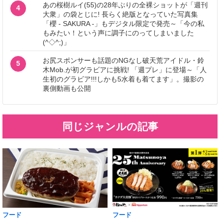
あの桜樹ルイ(55)の28年ぶりの全裸ショットが「週刊
4
大衆」の袋とじに! 長らく絶版となっていた写真集
「櫻 - SAKURA -」もデジタル限定で発売～「今の私
もみたい！という声に調子にのってしまいました
(^◇^;)」
お尻スポンサーも話題のNGなし破天荒アイドル・鈴
5
木Mob.が初グラビアに挑戦! 「週プレ」に登場～「人
生初のグラビア!!!しかも5水着も着てます」。撮影の
裏側動画も公開
同じジャンルの記事
フード
フード