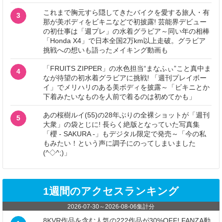
これまで胸元すら隠してきたバイクを愛する旅人・有
3
那が美ボディをビキニなどで初披露! 芸能界デビュー
の初仕事は「週プレ」の水着グラビア～同い年の相棒
「Honda X4」で日本全国2万km以上走破。グラビア
挑戦への想いも語ったメイキング動画も
「FRUITS ZIPPER」の水色担当“まなふぃ”こと真中ま
4
なが待望の初水着グラビアに挑戦! 「週刊プレイボー
イ」でメリハリのある美ボディを披露～「ビキニとか
下着みたいなものを人前で着るのは初めてかも」
あの桜樹ルイ(55)の28年ぶりの全裸ショットが「週刊
5
大衆」の袋とじに! 長らく絶版となっていた写真集
「櫻 - SAKURA -」もデジタル限定で発売～「今の私
もみたい！という声に調子にのってしまいました
(^◇^;)」
1週間のアクセスランキング
2026-07-30
～
2026-08-06
集計分
8KVR作品を含む人気の222作品が30%OFF! FANZA動