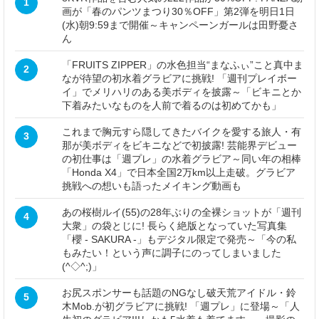
1
画が「春のパンツまつり30％OFF」第2弾を明日1日
(水)朝9:59まで開催～キャンペーンガールは田野憂さ
ん
「FRUITS ZIPPER」の水色担当“まなふぃ”こと真中ま
2
なが待望の初水着グラビアに挑戦! 「週刊プレイボー
イ」でメリハリのある美ボディを披露～「ビキニとか
下着みたいなものを人前で着るのは初めてかも」
これまで胸元すら隠してきたバイクを愛する旅人・有
3
那が美ボディをビキニなどで初披露! 芸能界デビュー
の初仕事は「週プレ」の水着グラビア～同い年の相棒
「Honda X4」で日本全国2万km以上走破。グラビア
挑戦への想いも語ったメイキング動画も
あの桜樹ルイ(55)の28年ぶりの全裸ショットが「週刊
4
大衆」の袋とじに! 長らく絶版となっていた写真集
「櫻 - SAKURA -」もデジタル限定で発売～「今の私
もみたい！という声に調子にのってしまいました
(^◇^;)」
お尻スポンサーも話題のNGなし破天荒アイドル・鈴
5
木Mob.が初グラビアに挑戦! 「週プレ」に登場～「人