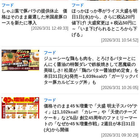
フード
フード
しゃぶ葉で豚バラの提供休止 価
ほっかほっか亭がライス大盛を明
格はそのまま厳選した米国産豚ロ
日1日(水)から、さらに税込20円
ースを新たに導入
値下げ! 大盛変更は＋税込50円に
[2026/3/31 12:49:33]
～「いま下げられるところから下
げる」
[2026/3/31 10:54:52]
フード
ジューシーな鶏もも肉を、とろけるバターとに
んにく醤油の特製ダレで鉄板焼きして悪魔級の
美味しさ! 松屋が「鶏のバター醤油炒め定食」を
本日31日(火)発売～1,039kcalの「ガーリックバ
ター豚カルビエッグ丼」も
[2026/3/31 10:26:05]
フード
価格そのまま45％増量で「大盛 明太子スパゲテ
ィ」は1,102kcal! 「カレー」や「天使のチーズ
ケーキ」など6品! 創立45周年のファミリーマー
トの「なぜか45％増量作戦」2週目が本日31日
(火)から開催
[2026/3/31 09:30:29]