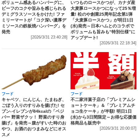
いつものロースかつが、カナダ産
ボリューム感あるハンバーグに、
大麦豚ロースかつになって25％増
ビーフのコクや旨みを感じられる
量! 松のや創業25周年記念第1弾
デミグラスソースをかけた! ファ
「大麦豚ロースかつ」が明日1日
ミリーマートが「コク深い濃厚デ
(水)発売～日本ハムとのコラボで
ミソースの鉄板焼ハンバーグ」を
ボリュームも旨みも“特別仕様”に
発売
アップデート!
[2026/3/31 23:40:28]
[2026/3/31 22:18:34]
フード
フード
キャベツ、にんじん、たまねぎ、
不二家洋菓子店の「プレミアムシ
ごぼう入りのすりみを揚げた! セ
ョートケーキ」＆「プレミアムチ
ブン‐イレブンが84kcalの「ベジ
ョコ生ケーキ」が半額! 明日1日
バー 野菜ザクッ！ 野菜のすり身
(水)から3日間限定～お得な応援価
揚げ」を発売～腹がすいた時のお
格商品も販売中
やつ、お酒のおつまみなどにオス
[2026/3/31 20:00:07]
スメ