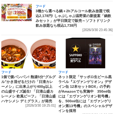
フード
3種から選べる鍋＋2hアルコール飲み放題で税
込2,178円! しゃぶしゃぶ温野菜の新提案「鍋飲
みセット」が平日限定で販売～ソフトドリンク
飲み放題なら税込1,738円
[2026/3/30 23:45:36]
フード
フード
1個で腹パンパン! 熱湯5分“グルグ
ネット限定「サッポロ生ビール黒
ル”かき混ぜるだけの「日清カレ
ラベル『エヴァンゲリオン』デザ
ーメシ」に出来上がり400g以上
イン缶 12本セットBOX」の予約
の山盛サイズ誕生! 「日清山盛カ
がAmazonでも実施中 350ml缶
レーメシ 欧風ビーフ」「日清山盛
には「エヴァンゲリオン初号機」
ハヤシメシ デミグラス」が発売
を、500ml缶には「エヴァンゲリ
[2026/3/30 19:25:01]
オン第13号機」のスペシャルデザ
インを採用