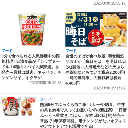
[2026/3/30 15:50:17]
フード
フード
3分で食べられる人気沸騰中の四
自慢のそばが食べ放題! 和食麺処
川料理! 日清食品が「カップヌー
サガミが「晦日そば」を明日31日
ドル 14種のスパイス麻辣湯」を
(火)開催～大海老天などの天ぷら
発売～具材は謎肉、キャベツ、チ
や薬味などもついて税込2,200円!
ンゲンサイ、キクラゲ
「時間無制限」の挑戦枠は税込
[2026/3/30 15:42:35]
4,400円
[2026/3/30 15:17:42]
フード
熱湯5分でふっくら白ご飯! カレーや納豆、牛丼
の具も余裕で入ってお皿いらずの新提案! 「日清
ふっくら釜炊き ごはん」が本日30日(月)発売～
常温で1年保存可能。電子レンジがないオフィス
やアウトドアでも活用できる!