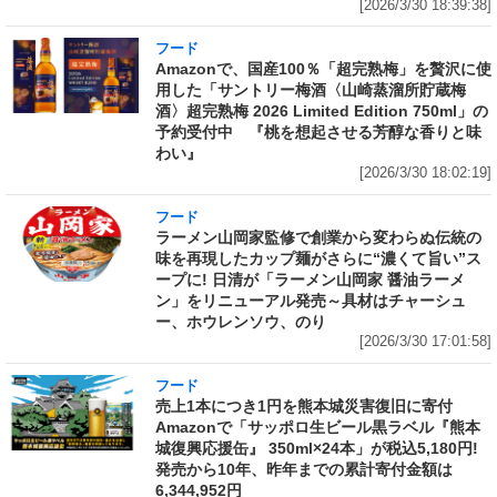
[2026/3/30 18:39:38]
フード
Amazonで、国産100％「超完熟梅」を贅沢に使
用した「サントリー梅酒〈山崎蒸溜所貯蔵梅
酒〉超完熟梅 2026 Limited Edition 750ml」の
予約受付中 『桃を想起させる芳醇な香りと味
わい』
[2026/3/30 18:02:19]
フード
ラーメン山岡家監修で創業から変わらぬ伝統の
味を再現したカップ麺がさらに“濃くて旨い”ス
ープに! 日清が「ラーメン山岡家 醤油ラーメ
ン」をリニューアル発売～具材はチャーシュ
ー、ホウレンソウ、のり
[2026/3/30 17:01:58]
フード
売上1本につき1円を熊本城災害復旧に寄付
Amazonで「サッポロ生ビール黒ラベル『熊本
城復興応援缶』 350ml×24本」が税込5,180円!
発売から10年、昨年までの累計寄付金額は
6,344,952円