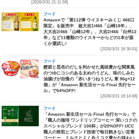
[2026/3/31 21:11:59]
フード
Amazonで「第112弾 ウイスキーみくじ 466口
限定」を販売中 超大吉1/466「山崎18年」、
大大吉2/466「山崎12年」、大吉2/466「白州12
年」など11種類のウイスキーからどの1本が届
くか運試し!
[2026/3/31 18:30:01]
フード
鰹節と昆布のだしを利かせた風味豊かな関東風
のつゆにコシのある太めのうどん、味のしみた
油揚げが自慢の「赤いきつねうどん 東 96g×12
個」が「Amazon 新生活セール Final 先行セー
ル」で54%OFF!
[2026/3/31 18:14:08]
フード
「Amazon 新生活セール Final 先行セール」で
「職人の珈琲 ワンドリップコーヒー 深いコクの
スペシャルブレンド 100杯」が20%OFF! UCC
職人の焙煎とブレンド技術で毎日飽きない定番
コーヒー。ミルクとよく合うコク豊かな味わい