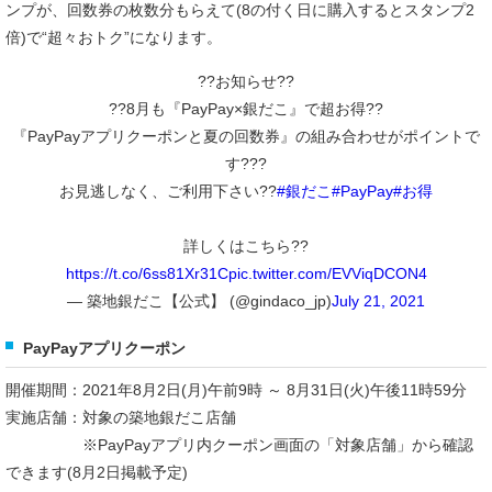
ンプが、回数券の枚数分もらえて(8の付く日に購入するとスタンプ2
倍)で“超々おトク”になります。
??お知らせ??
??8月も『PayPay×銀だこ』で超お得??
『PayPayアプリクーポンと夏の回数券』の組み合わせがポイントで
す???
お見逃しなく、ご利用下さい??
#銀だこ
#PayPay
#お得
詳しくはこちら??
https://t.co/6ss81Xr31C
pic.twitter.com/EVViqDCON4
— 築地銀だこ【公式】 (@gindaco_jp)
July 21, 2021
PayPayアプリクーポン
開催期間：2021年8月2日(月)午前9時 ～ 8月31日(火)午後11時59分
実施店舗：対象の築地銀だこ店舗
※PayPayアプリ内クーポン画面の「対象店舗」から確認
できます(8月2日掲載予定)