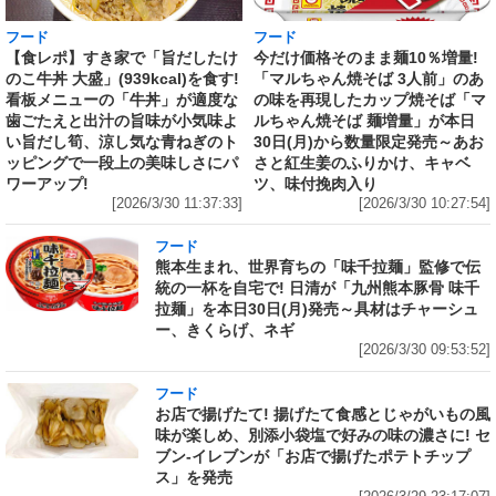
フード
フード
【食レポ】すき家で「旨だしたけ
今だけ価格そのまま麺10％増量!
のこ牛丼 大盛」(939kcal)を食す!
「マルちゃん焼そば 3人前」のあ
看板メニューの「牛丼」が適度な
の味を再現したカップ焼そば「マ
歯ごたえと出汁の旨味が小気味よ
ルちゃん焼そば 麺増量」が本日
い旨だし筍、涼し気な青ねぎのト
30日(月)から数量限定発売～あお
ッピングで一段上の美味しさにパ
さと紅生姜のふりかけ、キャベ
ワーアップ!
ツ、味付挽肉入り
[2026/3/30 11:37:33]
[2026/3/30 10:27:54]
フード
熊本生まれ、世界育ちの「味千拉麺」監修で伝
統の一杯を自宅で! 日清が「九州熊本豚骨 味千
拉麺」を本日30日(月)発売～具材はチャーシュ
ー、きくらげ、ネギ
[2026/3/30 09:53:52]
フード
お店で揚げたて! 揚げたて食感とじゃがいもの風
味が楽しめ、別添小袋塩で好みの味の濃さに! セ
ブン‐イレブンが「お店で揚げたポテトチップ
ス」を発売