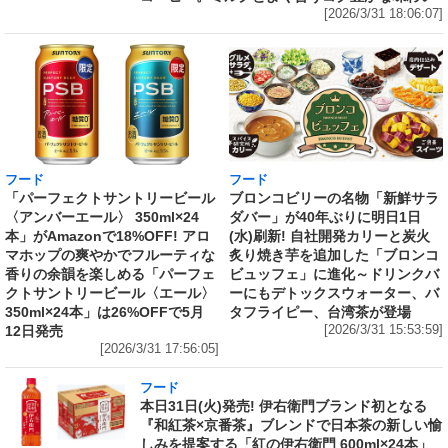
[2026/3/31 18:06:07]
フード
フード
「パーフェクトサントリービール
ブロンコビリーの名物「新鮮サラ
〈アンバーエール〉 350ml×24
ダバー」が40年ぶりに明日1日
本」がAmazonで18%OFF! アロ
(水)刷新! 自社開発カリーと炭火
マホップの爽やかでフルーティな
炙り焼き芋を追加した「ブロンコ
香りの余韻を楽しめる「パーフェ
ビュッフェ」に進化～ドリンクバ
クトサントリービール〈エール〉
ーにもデトックスウォーター、バ
350ml×24本」は26%OFFで5月
タフライピー、台湾茶が登場
12日発売
[2026/3/31 15:53:59]
[2026/3/31 17:56:05]
フード
本日31日(火)発売! 伊右衛門ブランド初となる
『和紅茶×京番茶』ブレンドで日本茶の新しい愉
しみを提案する「紅の伊右衛門 600ml×24本」