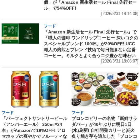
個」が「Amazon 新生活セール Final 先行セー
ル」で54%OFF!
[2026/3/31 18:14:08]
フード
「Amazon 新生活セール Final 先行セール」で
「職人の珈琲 ワンドリップコーヒー 深いコクの
スペシャルブレンド 100杯」が20%OFF! UCC
職人の焙煎とブレンド技術で毎日飽きない定番
コーヒー。ミルクとよく合うコク豊かな味わい
[2026/3/31 18:06:07]
フード
フード
「パーフェクトサントリービール
ブロンコビリーの名物「新鮮サラ
〈アンバーエール〉 350ml×24
ダバー」が40年ぶりに明日1日
本」がAmazonで18%OFF! アロ
(水)刷新! 自社開発カリーと炭火
マホップの爽やかでフルーティな
炙り焼き芋を追加した「ブロンコ