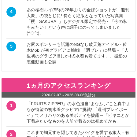
あの桜樹ルイ(55)の28年ぶりの全裸ショットが「週刊
4
大衆」の袋とじに! 長らく絶版となっていた写真集
「櫻 - SAKURA -」もデジタル限定で発売～「今の私
もみたい！という声に調子にのってしまいました
(^◇^;)」
お尻スポンサーも話題のNGなし破天荒アイドル・鈴
5
木Mob.が初グラビアに挑戦! 「週プレ」に登場～「人
生初のグラビア!!!しかも5水着も着てます」。撮影の
裏側動画も公開
1ヵ月のアクセスランキング
2026-07-07
～
2026-08-06
集計分
「FRUITS ZIPPER」の水色担当“まなふぃ”こと真中ま
1
なが待望の初水着グラビアに挑戦! 「週刊プレイボー
イ」でメリハリのある美ボディを披露～「ビキニとか
下着みたいなものを人前で着るのは初めてかも」
これまで胸元すら隠してきたバイクを愛する旅人・有
2