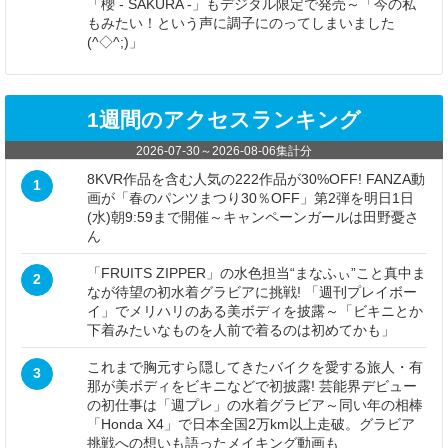
「櫻 - SAKURA -」もデジタル限定で発売～「今の私
もみたい！という声に調子にのってしまいました
(^◇^;)」
1週間のアクセスランキング
2026-07-30
～
2026-08-06
集計分
8KVR作品を含む人気の222作品が30%OFF! FANZA動
1
画が「春のパンツまつり30％OFF」第2弾を明日1日
(水)朝9:59まで開催～キャンペーンガールは田野憂さ
ん
「FRUITS ZIPPER」の水色担当“まなふぃ”こと真中ま
2
なが待望の初水着グラビアに挑戦! 「週刊プレイボー
イ」でメリハリのある美ボディを披露～「ビキニとか
下着みたいなものを人前で着るのは初めてかも」
これまで胸元すら隠してきたバイクを愛する旅人・有
3
那が美ボディをビキニなどで初披露! 芸能界デビュー
の初仕事は「週プレ」の水着グラビア～同い年の相棒
「Honda X4」で日本全国2万km以上走破。グラビア
挑戦への想いも語ったメイキング動画も