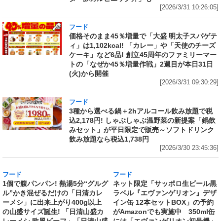
[2026/3/31 10:26:05]
フード
価格そのまま45％増量で「大盛 明太子スパゲテ
ィ」は1,102kcal! 「カレー」や「天使のチーズ
ケーキ」など6品! 創立45周年のファミリーマー
トの「なぜか45％増量作戦」2週目が本日31日
(火)から開催
[2026/3/31 09:30:29]
フード
3種から選べる鍋＋2hアルコール飲み放題で税
込2,178円! しゃぶしゃぶ温野菜の新提案「鍋飲
みセット」が平日限定で販売～ソフトドリンク
飲み放題なら税込1,738円
[2026/3/30 23:45:36]