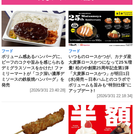
フード
フード
いつものロースかつが、カナダ産
ボリューム感あるハンバーグに、
大麦豚ロースかつになって25％増
ビーフのコクや旨みを感じられる
量! 松のや創業25周年記念第1弾
デミグラスソースをかけた! ファ
「大麦豚ロースかつ」が明日1日
ミリーマートが「コク深い濃厚デ
(水)発売～日本ハムとのコラボで
ミソースの鉄板焼ハンバーグ」を
ボリュームも旨みも“特別仕様”に
発売
アップデート!
[2026/3/31 23:40:28]
[2026/3/31 22:18:34]