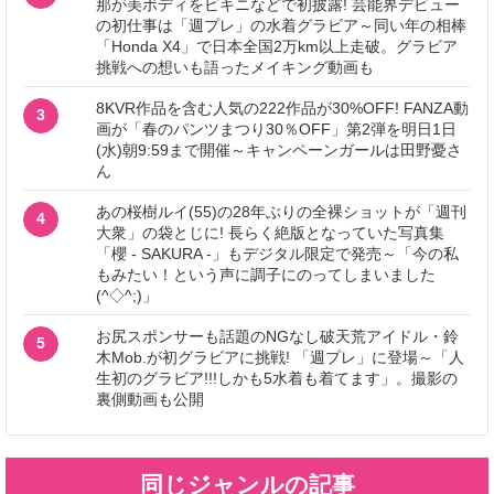
那が美ボディをビキニなどで初披露! 芸能界デビュー
の初仕事は「週プレ」の水着グラビア～同い年の相棒
「Honda X4」で日本全国2万km以上走破。グラビア
挑戦への想いも語ったメイキング動画も
8KVR作品を含む人気の222作品が30%OFF! FANZA動
3
画が「春のパンツまつり30％OFF」第2弾を明日1日
(水)朝9:59まで開催～キャンペーンガールは田野憂さ
ん
あの桜樹ルイ(55)の28年ぶりの全裸ショットが「週刊
4
大衆」の袋とじに! 長らく絶版となっていた写真集
「櫻 - SAKURA -」もデジタル限定で発売～「今の私
もみたい！という声に調子にのってしまいました
(^◇^;)」
お尻スポンサーも話題のNGなし破天荒アイドル・鈴
5
木Mob.が初グラビアに挑戦! 「週プレ」に登場～「人
生初のグラビア!!!しかも5水着も着てます」。撮影の
裏側動画も公開
同じジャンルの記事