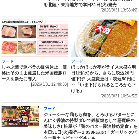
を北陸・東海地方で本日31日(火)発売
[2026/3/31 13:58:49]
フード
フード
しゃぶ葉で豚バラの提供休止 価
ほっかほっか亭がライス大盛を明
格はそのまま厳選した米国産豚ロ
日1日(水)から、さらに税込20円
ースを新たに導入
値下げ! 大盛変更は＋税込50円に
[2026/3/31 12:49:33]
～「いま下げられるところから下
げる」
[2026/3/31 10:54:52]
フード
ジューシーな鶏もも肉を、とろけるバターとに
んにく醤油の特製ダレで鉄板焼きして悪魔級の
美味しさ! 松屋が「鶏のバター醤油炒め定食」を
本日31日(火)発売～1,039kcalの「ガーリックバ
ター豚カルビエッグ丼」も