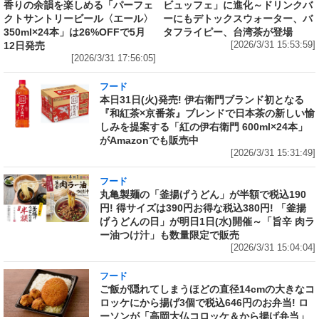
香りの余韻を楽しめる「パーフェ
ビュッフェ」に進化～ドリンクバ
クトサントリービール〈エール〉
ーにもデトックスウォーター、バ
350ml×24本」は26%OFFで5月
タフライピー、台湾茶が登場
12日発売
[2026/3/31 15:53:59]
[2026/3/31 17:56:05]
フード
本日31日(火)発売! 伊右衛門ブランド初となる
『和紅茶×京番茶』ブレンドで日本茶の新しい愉
しみを提案する「紅の伊右衛門 600ml×24本」
がAmazonでも販売中
[2026/3/31 15:31:49]
フード
丸亀製麺の「釜揚げうどん」が半額で税込190
円! 得サイズは390円お得な税込380円! 「釜揚
げうどんの日」が明日1日(水)開催～「旨辛 肉ラ
ー油つけ汁」も数量限定で販売
[2026/3/31 15:04:04]
フード
ご飯が隠れてしまうほどの直径14cmの大きなコ
ロッケにから揚げ3個で税込646円のお弁当! ロ
ーソンが「高岡大仏コロッケ＆から揚げ弁当」