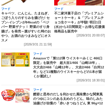
フード
フード
キャベツ、にんじん、たまねぎ、
不二家洋菓子店の「プレミアムシ
ごぼう入りのすりみを揚げた! セ
ョートケーキ」＆「プレミアムチ
ブン‐イレブンが84kcalの「ベジ
ョコ生ケーキ」が半額! 明日1日
バー 野菜ザクッ！ 野菜のすり身
(水)から3日間限定～お得な応援価
揚げ」を発売～腹がすいた時のお
格商品も販売中
やつ、お酒のおつまみなどにオス
[2026/3/31 20:00:07]
スメ
[2026/3/31 21:11:59]
フード
Amazonで「第112弾 ウイスキーみくじ 466口
限定」を販売中 超大吉1/466「山崎18年」、
大大吉2/466「山崎12年」、大吉2/466「白州12
年」など11種類のウイスキーからどの1本が届
くか運試し!
[2026/3/31 18:30:01]
フード
鰹節と昆布のだしを利かせた風味豊かな関東風
のつゆにコシのある太めのうどん、味のしみた
油揚げが自慢の「赤いきつねうどん 東 96g×12