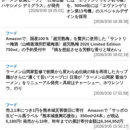
フード
フード
1個で腹パンパン! 熱湯5分“グルグ
ネット限定「サッポロ生ビール黒
ル”かき混ぜるだけの「日清カレ
ラベル『エヴァンゲリオン』デザ
ーメシ」に出来上がり400g以上
イン缶 12本セットBOX」の予約
の山盛サイズ誕生! 「日清山盛カ
がAmazonでも実施中 350ml缶
レーメシ 欧風ビーフ」「日清山盛
には「エヴァンゲリオン初号機」
ハヤシメシ デミグラス」が発売
を、500ml缶には「エヴァンゲリ
[2026/3/30 19:25:01]
オン第13号機」のスペシャルデザ
インを採用
[2026/3/30 18:39:38]
フード
Amazonで、国産100％「超完熟梅」を贅沢に使
用した「サントリー梅酒〈山崎蒸溜所貯蔵梅
酒〉超完熟梅 2026 Limited Edition 750ml」の
予約受付中 『桃を想起させる芳醇な香りと味
わい』
[2026/3/30 18:02:19]
フード
ラーメン山岡家監修で創業から変わらぬ伝統の
味を再現したカップ麺がさらに“濃くて旨い”ス
ープに! 日清が「ラーメン山岡家 醤油ラーメ