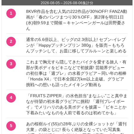
2026-08-05
～
2026-08-06
集計分
8KVR作品を含む人気の222作品が30%OFF! FANZA動
1
画が「春のパンツまつり30％OFF」第2弾を明日1日
(水)朝9:59まで開催～キャンペーンガールは田野憂さ
ん
通常の5.6倍以上、ビッグの2.3倍以上! セブン‐イレブ
2
ンが「Happyプッチンプリン 380g」を販売～もちろ
んプッチンして、お皿に移してプルル～ンと楽しめる
これまで胸元すら隠してきたバイクを愛する旅人・有
3
那が美ボディをビキニなどで初披露! 芸能界デビュー
の初仕事は「週プレ」の水着グラビア～同い年の相棒
「Honda X4」で日本全国2万km以上走破。グラビア
挑戦への想いも語ったメイキング動画も
「FRUITS ZIPPER」の水色担当“まなふぃ”こと真中ま
4
なが待望の初水着グラビアに挑戦! 「週刊プレイボー
イ」でメリハリのある美ボディを披露～「ビキニとか
下着みたいなものを人前で着るのは初めてかも」
あの桜樹ルイ(55)の28年ぶりの全裸ショットが「週刊
5
大衆」の袋とじに! 長らく絶版となっていた写真集