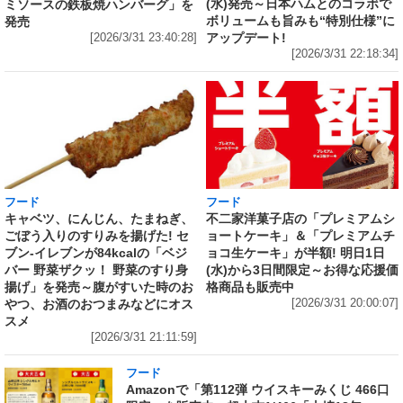
(水)発売～日本ハムとのコラボで
ミソースの鉄板焼ハンバーグ」を
ボリュームも旨みも“特別仕様”に
発売
アップデート!
[2026/3/31 23:40:28]
[2026/3/31 22:18:34]
フード
フード
キャベツ、にんじん、たまねぎ、
不二家洋菓子店の「プレミアムシ
ごぼう入りのすりみを揚げた! セ
ョートケーキ」＆「プレミアムチ
ブン‐イレブンが84kcalの「ベジ
ョコ生ケーキ」が半額! 明日1日
バー 野菜ザクッ！ 野菜のすり身
(水)から3日間限定～お得な応援価
揚げ」を発売～腹がすいた時のお
格商品も販売中
やつ、お酒のおつまみなどにオス
[2026/3/31 20:00:07]
スメ
[2026/3/31 21:11:59]
フード
Amazonで「第112弾 ウイスキーみくじ 466口