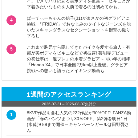
イ」でメリハリのある美ボディを披露～「ビキニとか
下着みたいなものを人前で着るのは初めてかも」
ぱーてぃーちゃんの信子(31)がまさかの初グラビアに
4
挑戦! 「FRIDAY」でおなじみのタイトなジーンズを脱
いだスキャンダラスなセクシーショットを衝撃の撮り
下ろし
これまで胸元すら隠してきたバイクを愛する旅人・有
5
那が美ボディをビキニなどで初披露! 芸能界デビュー
の初仕事は「週プレ」の水着グラビア～同い年の相棒
「Honda X4」で日本全国2万km以上走破。グラビア
挑戦への想いも語ったメイキング動画も
1週間のアクセスランキング
2026-07-31
～
2026-08-07
集計分
8KVR作品を含む人気の222作品が30%OFF! FANZA動
1
画が「春のパンツまつり30％OFF」第2弾を明日1日
(水)朝9:59まで開催～キャンペーンガールは田野憂さ
ん