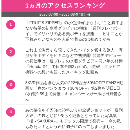
1ヵ月のアクセスランキング
2026-07-08
～
2026-08-07
集計分
「FRUITS ZIPPER」の水色担当“まなふぃ”こと真中ま
1
なが待望の初水着グラビアに挑戦! 「週刊プレイボー
イ」でメリハリのある美ボディを披露～「ビキニとか
下着みたいなものを人前で着るのは初めてかも」
これまで胸元すら隠してきたバイクを愛する旅人・有
2
那が美ボディをビキニなどで初披露! 芸能界デビュー
の初仕事は「週プレ」の水着グラビア～同い年の相棒
「Honda X4」で日本全国2万km以上走破。グラビア
挑戦への想いも語ったメイキング動画も
8KVR作品を含む人気の222作品が30%OFF! FANZA動
3
画が「春のパンツまつり30％OFF」第2弾を明日1日
(水)朝9:59まで開催～キャンペーンガールは田野憂さ
ん
あの桜樹ルイ(55)の28年ぶりの全裸ショットが「週刊
4
大衆」の袋とじに! 長らく絶版となっていた写真集
「櫻 - SAKURA -」もデジタル限定で発売～「今の私
もみたい！という声に調子にのってしまいました