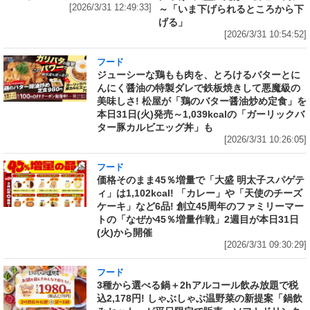
[2026/3/31 12:49:33]
～「いま下げられるところから下
げる」
[2026/3/31 10:54:52]
フード
ジューシーな鶏もも肉を、とろけるバターとに
んにく醤油の特製ダレで鉄板焼きして悪魔級の
美味しさ! 松屋が「鶏のバター醤油炒め定食」を
本日31日(火)発売～1,039kcalの「ガーリックバ
ター豚カルビエッグ丼」も
[2026/3/31 10:26:05]
フード
価格そのまま45％増量で「大盛 明太子スパゲテ
ィ」は1,102kcal! 「カレー」や「天使のチーズ
ケーキ」など6品! 創立45周年のファミリーマー
トの「なぜか45％増量作戦」2週目が本日31日
(火)から開催
[2026/3/31 09:30:29]
フード
3種から選べる鍋＋2hアルコール飲み放題で税
込2,178円! しゃぶしゃぶ温野菜の新提案「鍋飲