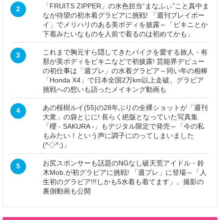
「FRUITS ZIPPER」の水色担当“まなふぃ”こと真中ま
2
なが待望の初水着グラビアに挑戦! 「週刊プレイボー
イ」でメリハリのある美ボディを披露～「ビキニとか
下着みたいなものを人前で着るのは初めてかも」
これまで胸元すら隠してきたバイクを愛する旅人・有
3
那が美ボディをビキニなどで初披露! 芸能界デビュー
の初仕事は「週プレ」の水着グラビア～同い年の相棒
「Honda X4」で日本全国2万km以上走破。グラビア
挑戦への想いも語ったメイキング動画も
あの桜樹ルイ(55)の28年ぶりの全裸ショットが「週刊
4
大衆」の袋とじに! 長らく絶版となっていた写真集
「櫻 - SAKURA -」もデジタル限定で発売～「今の私
もみたい！という声に調子にのってしまいました
(^◇^;)」
お尻スポンサーも話題のNGなし破天荒アイドル・鈴
5
木Mob.が初グラビアに挑戦! 「週プレ」に登場～「人
生初のグラビア!!!しかも5水着も着てます」。撮影の
裏側動画も公開