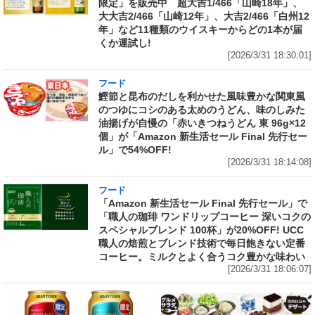
限定」を販売中 超大吉1/466「山崎18年」、
大大吉2/466「山崎12年」、大吉2/466「白州12
年」など11種類のウイスキーからどの1本が届
くか運試し!
[2026/3/31 18:30:01]
フード
鰹節と昆布のだしを利かせた風味豊かな関東風
のつゆにコシのある太めのうどん、味のしみた
油揚げが自慢の「赤いきつねうどん 東 96g×12
個」が「Amazon 新生活セール Final 先行セー
ル」で54%OFF!
[2026/3/31 18:14:08]
フード
「Amazon 新生活セール Final 先行セール」で
「職人の珈琲 ワンドリップコーヒー 深いコクの
スペシャルブレンド 100杯」が20%OFF! UCC
職人の焙煎とブレンド技術で毎日飽きない定番
コーヒー。ミルクとよく合うコク豊かな味わい
[2026/3/31 18:06:07]