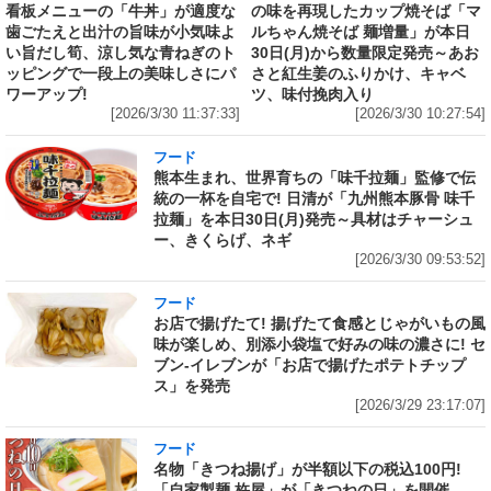
看板メニューの「牛丼」が適度な
の味を再現したカップ焼そば「マ
歯ごたえと出汁の旨味が小気味よ
ルちゃん焼そば 麺増量」が本日
い旨だし筍、涼し気な青ねぎのト
30日(月)から数量限定発売～あお
ッピングで一段上の美味しさにパ
さと紅生姜のふりかけ、キャベ
ワーアップ!
ツ、味付挽肉入り
[2026/3/30 11:37:33]
[2026/3/30 10:27:54]
フード
熊本生まれ、世界育ちの「味千拉麺」監修で伝
統の一杯を自宅で! 日清が「九州熊本豚骨 味千
拉麺」を本日30日(月)発売～具材はチャーシュ
ー、きくらげ、ネギ
[2026/3/30 09:53:52]
フード
お店で揚げたて! 揚げたて食感とじゃがいもの風
味が楽しめ、別添小袋塩で好みの味の濃さに! セ
ブン‐イレブンが「お店で揚げたポテトチップ
ス」を発売
[2026/3/29 23:17:07]
フード
名物「きつね揚げ」が半額以下の税込100円!
「自家製麺 杵屋」が「きつねの日」を開催