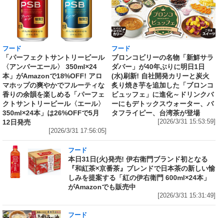
フード
フード
「パーフェクトサントリービール
ブロンコビリーの名物「新鮮サラ
〈アンバーエール〉 350ml×24
ダバー」が40年ぶりに明日1日
本」がAmazonで18%OFF! アロ
(水)刷新! 自社開発カリーと炭火
マホップの爽やかでフルーティな
炙り焼き芋を追加した「ブロンコ
香りの余韻を楽しめる「パーフェ
ビュッフェ」に進化～ドリンクバ
クトサントリービール〈エール〉
ーにもデトックスウォーター、バ
350ml×24本」は26%OFFで5月
タフライピー、台湾茶が登場
12日発売
[2026/3/31 15:53:59]
[2026/3/31 17:56:05]
フード
本日31日(火)発売! 伊右衛門ブランド初となる
『和紅茶×京番茶』ブレンドで日本茶の新しい愉
しみを提案する「紅の伊右衛門 600ml×24本」
がAmazonでも販売中
[2026/3/31 15:31:49]
フード