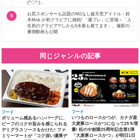
(^◇^;)」
お尻スポンサーも話題のNGなし破天荒アイドル・鈴
5
木Mob.が初グラビアに挑戦! 「週プレ」に登場～「人
生初のグラビア!!!しかも5水着も着てます」。撮影の
裏側動画も公開
同じジャンルの記事
フード
フード
いつものロースかつが、カナダ産
ボリューム感あるハンバーグに、
大麦豚ロースかつになって25％増
ビーフのコクや旨みを感じられる
量! 松のや創業25周年記念第1弾
デミグラスソースをかけた! ファ
「大麦豚ロースかつ」が明日1日
ミリーマートが「コク深い濃厚デ