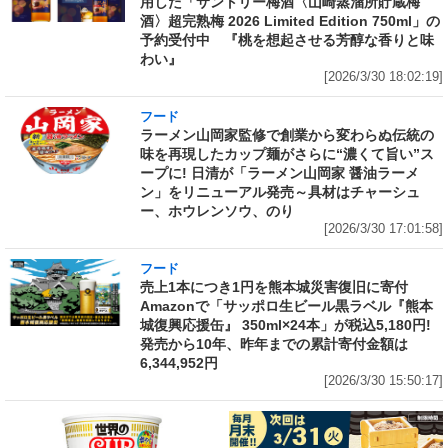
用した「サントリー梅酒〈山崎蒸溜所貯蔵梅
酒〉超完熟梅 2026 Limited Edition 750ml」の
予約受付中 『桃を想起させる芳醇な香りと味
わい』
[2026/3/30 18:02:19]
フード
ラーメン山岡家監修で創業から変わらぬ伝統の
味を再現したカップ麺がさらに“濃くて旨い”ス
ープに! 日清が「ラーメン山岡家 醤油ラーメ
ン」をリニューアル発売～具材はチャーシュ
ー、ホウレンソウ、のり
[2026/3/30 17:01:58]
フード
売上1本につき1円を熊本城災害復旧に寄付
Amazonで「サッポロ生ビール黒ラベル『熊本
城復興応援缶』 350ml×24本」が税込5,180円!
発売から10年、昨年までの累計寄付金額は
6,344,952円
[2026/3/30 15:50:17]