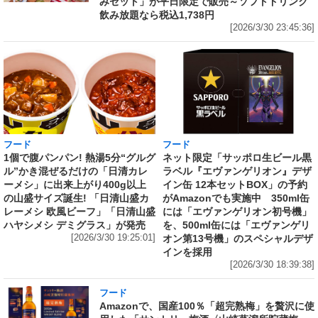
みセット」が平日限定で販売～ソフトドリンク
飲み放題なら税込1,738円
[2026/3/30 23:45:36]
フード
フード
1個で腹パンパン! 熱湯5分“グルグ
ネット限定「サッポロ生ビール黒
ル”かき混ぜるだけの「日清カレ
ラベル『エヴァンゲリオン』デザ
ーメシ」に出来上がり400g以上
イン缶 12本セットBOX」の予約
の山盛サイズ誕生! 「日清山盛カ
がAmazonでも実施中 350ml缶
レーメシ 欧風ビーフ」「日清山盛
には「エヴァンゲリオン初号機」
ハヤシメシ デミグラス」が発売
を、500ml缶には「エヴァンゲリ
[2026/3/30 19:25:01]
オン第13号機」のスペシャルデザ
インを採用
[2026/3/30 18:39:38]
フード
Amazonで、国産100％「超完熟梅」を贅沢に使