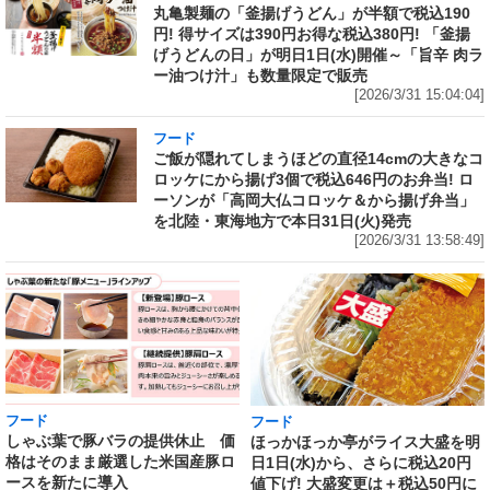
丸亀製麺の「釜揚げうどん」が半額で税込190
円! 得サイズは390円お得な税込380円! 「釜揚
げうどんの日」が明日1日(水)開催～「旨辛 肉ラ
ー油つけ汁」も数量限定で販売
[2026/3/31 15:04:04]
フード
ご飯が隠れてしまうほどの直径14cmの大きなコ
ロッケにから揚げ3個で税込646円のお弁当! ロ
ーソンが「高岡大仏コロッケ＆から揚げ弁当」
を北陸・東海地方で本日31日(火)発売
[2026/3/31 13:58:49]
フード
フード
しゃぶ葉で豚バラの提供休止 価
ほっかほっか亭がライス大盛を明
格はそのまま厳選した米国産豚ロ
日1日(水)から、さらに税込20円
ースを新たに導入
値下げ! 大盛変更は＋税込50円に