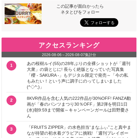
この記事が面白かったら
ネタとぴをフォロー
アクセスランキング
2026-08-06
～
2026-08-07
集計分
あの桜樹ルイ(55)の28年ぶりの全裸ショットが「週刊
1
大衆」の袋とじに! 長らく絶版となっていた写真集
「櫻 - SAKURA -」もデジタル限定で発売～「今の私
もみたい！という声に調子にのってしまいました
(^◇^;)」
8KVR作品を含む人気の222作品が30%OFF! FANZA動
2
画が「春のパンツまつり30％OFF」第2弾を明日1日
(水)朝9:59まで開催～キャンペーンガールは田野憂さ
ん
「FRUITS ZIPPER」の水色担当“まなふぃ”こと真中ま
3
なが待望の初水着グラビアに挑戦! 「週刊プレイボー