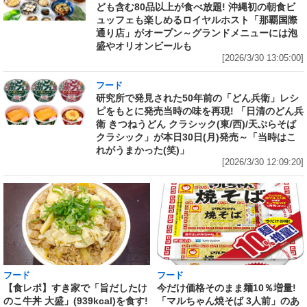
ども含む80品以上が食べ放題! 沖縄初の朝食ビ
ュッフェも楽しめるロイヤルホスト「那覇国際
通り店」がオープン～グランドメニューには泡
盛やオリオンビールも
[2026/3/30 13:05:00]
フード
研究所で発見された50年前の「どん兵衛」レシ
ピをもとに発売当時の味を再現! 「日清のどん兵
衛 きつねうどん クラシック(東/西)/天ぷらそば
クラシック」が本日30日(月)発売～「当時はこ
れがうまかった(笑)」
[2026/3/30 12:09:20]
フード
フード
【食レポ】すき家で「旨だしたけ
今だけ価格そのまま麺10％増量!
のこ牛丼 大盛」(939kcal)を食す!
「マルちゃん焼そば 3人前」のあ