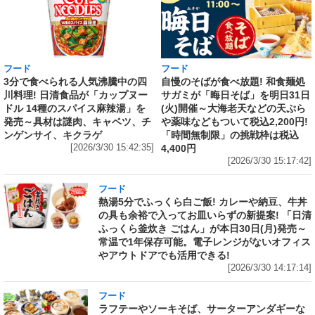
フード
フード
3分で食べられる人気沸騰中の四
自慢のそばが食べ放題! 和食麺処
川料理! 日清食品が「カップヌー
サガミが「晦日そば」を明日31日
ドル 14種のスパイス麻辣湯」を
(火)開催～大海老天などの天ぷら
発売～具材は謎肉、キャベツ、チ
や薬味などもついて税込2,200円!
ンゲンサイ、キクラゲ
「時間無制限」の挑戦枠は税込
[2026/3/30 15:42:35]
4,400円
[2026/3/30 15:17:42]
フード
熱湯5分でふっくら白ご飯! カレーや納豆、牛丼
の具も余裕で入ってお皿いらずの新提案! 「日清
ふっくら釜炊き ごはん」が本日30日(月)発売～
常温で1年保存可能。電子レンジがないオフィス
やアウトドアでも活用できる!
[2026/3/30 14:17:14]
フード
ラフテーやソーキそば、サーターアンダギーな