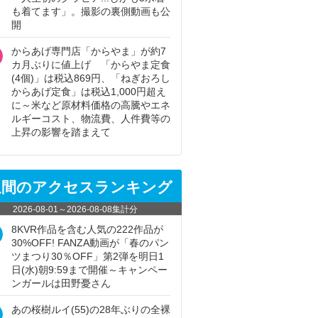
も着てます」。撮影の裏側動画も公
開
からあげ専門店「からやま」が約7
カ月ぶりに値上げ 「からやま定食
(4個)」は税込869円、「ねぎおろし
からあげ定食」は税込1,000円超え
に～米など原材料価格の高騰やエネ
ルギーコスト、物流費、人件費等の
上昇の影響を踏まえて
週間のアクセスランキング
2026-08-01
～
2026-08-08
集計分
8KVR作品を含む人気の222作品が
30%OFF! FANZA動画が「春のパン
ツまつり30％OFF」第2弾を明日1
日(水)朝9:59まで開催～キャンペー
ンガールは田野憂さん
あの桜樹ルイ(55)の28年ぶりの全裸