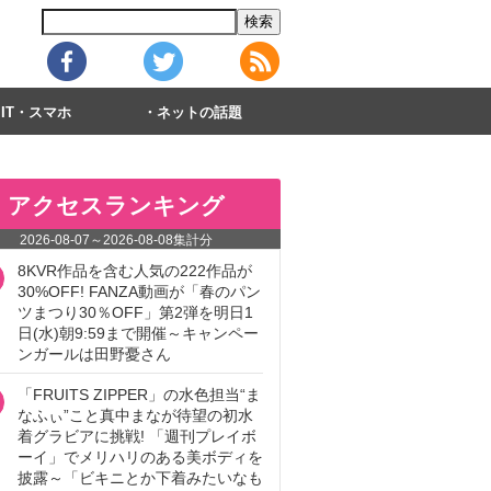
IT・スマホ
ネットの話題
アクセスランキング
2026-08-07
～
2026-08-08
集計分
8KVR作品を含む人気の222作品が
30%OFF! FANZA動画が「春のパン
ツまつり30％OFF」第2弾を明日1
日(水)朝9:59まで開催～キャンペー
ンガールは田野憂さん
「FRUITS ZIPPER」の水色担当“ま
なふぃ”こと真中まなが待望の初水
着グラビアに挑戦! 「週刊プレイボ
ーイ」でメリハリのある美ボディを
披露～「ビキニとか下着みたいなも