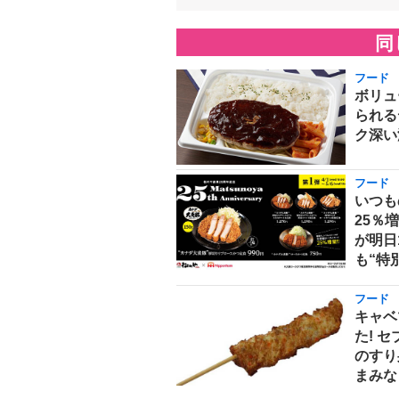
同
フード
ボリュ
られる
ク深い
フード
いつも
25％
が明日
も“特
フード
キャベ
た! 
のすり
まみな