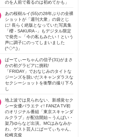
のを人前で着るのは初めてかも」
あの桜樹ルイ(55)の28年ぶりの全裸
ショットが「週刊大衆」の袋とじ
に! 長らく絶版となっていた写真集
「櫻 - SAKURA -」もデジタル限定
で発売～「今の私もみたい！という
声に調子にのってしまいました
(^◇^;)」
ぱーてぃーちゃんの信子(31)がまさ
かの初グラビアに挑戦!
「FRIDAY」でおなじみのタイトな
ジーンズを脱いだスキャンダラスな
セクシーショットを衝撃の撮り下ろ
し
地上波では見られない、新感覚セク
シー女優バラエティ! FANZA TV初
のオリジナル番組「東京スキャンダ
ルクラブ」が配信開始～うんぱい・
架乃ゆらなど出演。MCはみなみか
わ、ゲスト芸人にぱーてぃちゃん、
松崎克俊