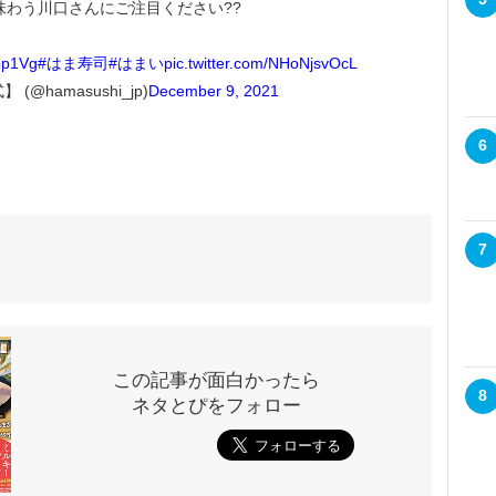
味わう川口さんにご注目ください??
ubp1Vg
#はま寿司
#はまい
pic.twitter.com/NHoNjsvOcL
(@hamasushi_jp)
December 9, 2021
6
7
この記事が面白かったら
8
ネタとぴをフォロー