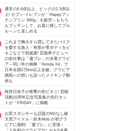
通常の5.6倍以上、ビッグの2.3倍以
上! セブン‐イレブンが「Happyプッ
チンプリン 380g」を販売～もちろ
んプッチンして、お皿に移してプル
ル～ンと楽しめる
これまで胸元すら隠してきたバイク
を愛する旅人・有那が美ボディをビ
キニなどで初披露! 芸能界デビュー
の初仕事は「週プレ」の水着グラビ
ア～同い年の相棒「Honda X4」で
日本全国2万km以上走破。グラビア
挑戦への想いも語ったメイキング動
画も
桜井日奈子が衝撃の初ビキニ! 芸能
活動10周年記念写真集の先行カッ
トが「FRIDAY」に掲載
お尻スポンサーも話題のNGなし破
天荒アイドル・鈴木Mob.が初グラ
ビアに挑戦! 「週プレ」に登場～
「人生初のグラビア!!!しかも5水着