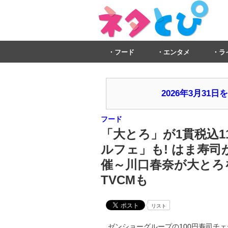
フード
エンタメ
ラ
2026年3月3
フード
「大とろ」が1貫税込1
ルフェ」も! はま寿司
催～川口春奈が大とろ
TVCMも
リスト
ゼンショーグループの100円寿司チェーン