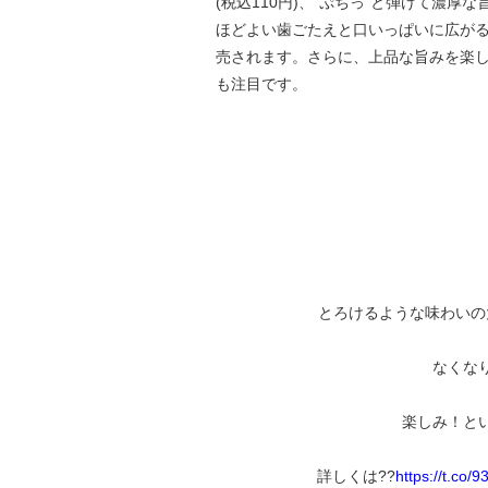
(税込110円)、“ぷちっ”と弾けて濃厚
ほどよい歯ごたえと口いっぱいに広がる旨
売されます。さらに、上品な旨みを楽しめ
も注目です。
とろけるような味わいの大
なくなり
楽しみ！とい
詳しくは??
https://t.co