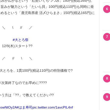
な旨みが広がるという「紅鮭いくらつつみ」150円(税込165円)、
みが魅力という「たいら貝」100円(税込110円)も同時に発
6
るという「鹿児島県産 活〆ひらまさ」150円(税込165円)に
＼ \ // ／
7
#大とろ祭
12/9(木)スタート??
／ // \ ＼
とろを、1貫100円(税込110円)の特別価格で?
8
次第終了なのでお早めに????
う方は「??」で教えてください??
9
/93owNtOy2A
#はま寿司
pic.twitter.com/1avcPIL4nf