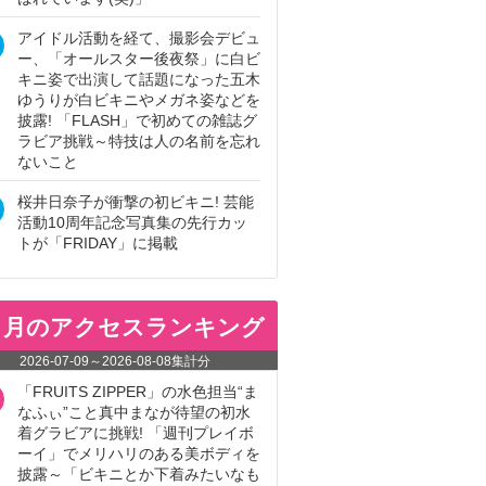
アイドル活動を経て、撮影会デビュ
ー、「オールスター後夜祭」に白ビ
キニ姿で出演して話題になった五木
ゆうりが白ビキニやメガネ姿などを
披露! 「FLASH」で初めての雑誌グ
ラビア挑戦～特技は人の名前を忘れ
ないこと
桜井日奈子が衝撃の初ビキニ! 芸能
活動10周年記念写真集の先行カッ
トが「FRIDAY」に掲載
ヵ月のアクセスランキング
2026-07-09
～
2026-08-08
集計分
「FRUITS ZIPPER」の水色担当“ま
なふぃ”こと真中まなが待望の初水
着グラビアに挑戦! 「週刊プレイボ
ーイ」でメリハリのある美ボディを
披露～「ビキニとか下着みたいなも