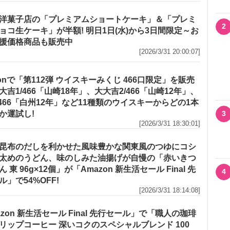
洋菓子店の「プレミアムショートケーキ」＆「プレミ
2
ョコ生ケーキ」が半額! 明日1日(水)から3日間限定～お
援価格商品も販売中
[2026/3/31 20:00:07]
zonで「第112弾 ウイスキーみくじ 466口限定」を販売
大吉1/466「山崎18年」、大大吉2/466「山崎12年」、
/466「白州12年」など11種類のウイスキーからどの1本
か運試し!
3
[2026/3/31 18:30:01]
昆布のだしを利かせた風味豊かな関東風のつゆにコシ
太めのうどん、味のしみた油揚げが自慢の「赤いきつ
 東 96g×12個」が「Amazon 新生活セール Final 先
4
ル」で54%OFF!
[2026/3/31 18:14:08]
azon 新生活セール Final 先行セール」で「職人の珈琲
リップコーヒー 深いコクのスペシャルブレンド 100