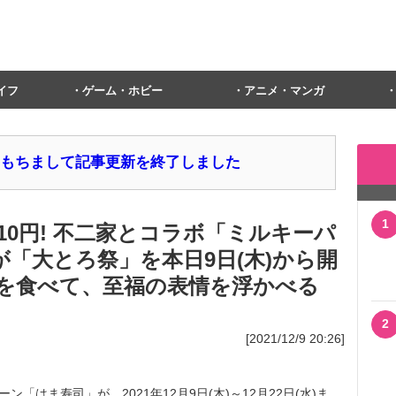
イフ
ゲーム・ホビー
アニメ・マンガ
1日をもちまして記事更新を終了しました
1
10円! 不二家とコラボ「ミルキーパ
が「大とろ祭」を本日9日(木)から開
を食べて、至福の表情を浮かべる
2
[2021/12/9 20:26]
「はま寿司」が、2021年12月9日(木)～12月22日(水)ま