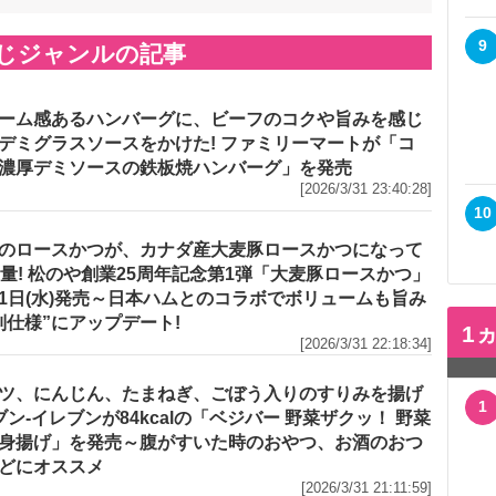
9
じジャンルの記事
ーム感あるハンバーグに、ビーフのコクや旨みを感じ
デミグラスソースをかけた! ファミリーマートが「コ
濃厚デミソースの鉄板焼ハンバーグ」を発売
[2026/3/31 23:40:28]
10
のロースかつが、カナダ産大麦豚ロースかつになって
増量! 松のや創業25周年記念第1弾「大麦豚ロースかつ」
1日(水)発売～日本ハムとのコラボでボリュームも旨み
別仕様”にアップデート!
1
[2026/3/31 22:18:34]
ツ、にんじん、たまねぎ、ごぼう入りのすりみを揚げ
1
セブン‐イレブンが84kcalの「ベジバー 野菜ザクッ！ 野菜
身揚げ」を発売～腹がすいた時のおやつ、お酒のおつ
どにオススメ
[2026/3/31 21:11:59]