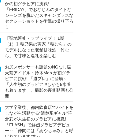
かの初グラビアに挑戦!
「FRIDAY」でおなじみのタイトな
ジーンズを脱いだスキャンダラスな
セクシーショットを衝撃の撮り下ろ
し
【聖地巡礼・ラブライブ！ 1期
（1）】穂乃果の実家「穂むら」の
モデルになった老舗甘味処「竹む
ら」で甘味と巡礼を楽しむ
お尻スポンサーも話題のNGなし破
天荒アイドル・鈴木Mob.が初グラ
ビアに挑戦! 「週プレ」に登場～
「人生初のグラビア!!!しかも5水着
も着てます」。撮影の裏側動画も公
開
大学卒業後、都内飲食店でバイトを
しながら活動する“清楚系ギャル”笹
倉彩が人生初のグラビアに挑戦!
「FLASH」で鮮烈グラビアデビュ
ー～「仲間には『あやちゃみ』と呼
ばれています(笑)」