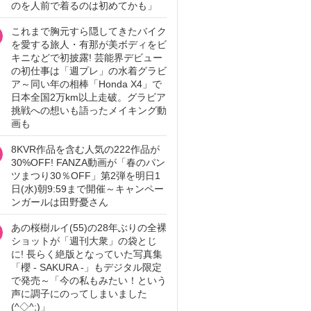
のを人前で着るのは初めてかも」
これまで胸元すら隠してきたバイク
を愛する旅人・有那が美ボディをビ
キニなどで初披露! 芸能界デビュー
の初仕事は「週プレ」の水着グラビ
ア～同い年の相棒「Honda X4」で
日本全国2万km以上走破。グラビア
挑戦への想いも語ったメイキング動
画も
8KVR作品を含む人気の222作品が
30%OFF! FANZA動画が「春のパン
ツまつり30％OFF」第2弾を明日1
日(水)朝9:59まで開催～キャンペー
ンガールは田野憂さん
あの桜樹ルイ(55)の28年ぶりの全裸
ショットが「週刊大衆」の袋とじ
に! 長らく絶版となっていた写真集
「櫻 - SAKURA -」もデジタル限定
で発売～「今の私もみたい！という
声に調子にのってしまいました
(^◇^;)」