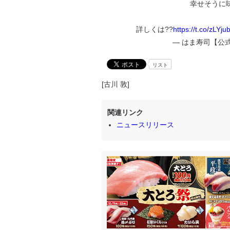
幸せそうに
詳しくは??
https://t.co/zLYj
— はま寿司【公式】 
リスト
[古川 敦]
関連リンク
ニュースリリース