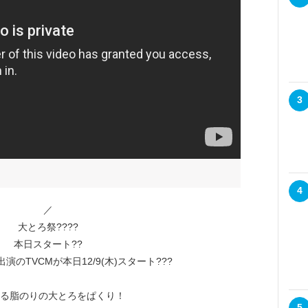
3
4
／
大とろ祭????
本日スタート??
演のTVCMが本日12/9(木)スタート???
る脂のりの大とろをぱくり！
5