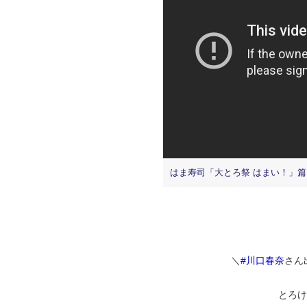
はま寿司「大とろ祭 はまい！」篇
＼
#川口春奈
さん出
とろけ