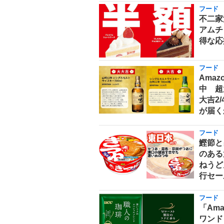
フード
不二家
アムチ
得な応
フード
Ama
中 超
大吉2
が届く
フード
鰹節と
のある
ねうどん
行セー
フード
「Am
ワンド