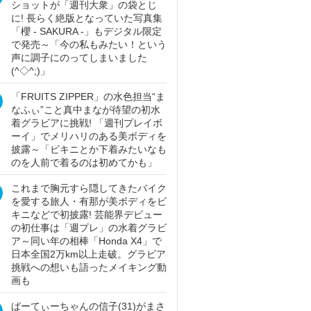
ショットが「週刊大衆」の袋とじ
に! 長らく絶版となっていた写真集
「櫻 - SAKURA -」もデジタル限定
で発売～「今の私もみたい！という
声に調子にのってしまいました
(^◇^;)」
「FRUITS ZIPPER」の水色担当“ま
なふぃ”こと真中まなが待望の初水
着グラビアに挑戦! 「週刊プレイボ
ーイ」でメリハリのある美ボディを
披露～「ビキニとか下着みたいなも
のを人前で着るのは初めてかも」
これまで胸元すら隠してきたバイク
を愛する旅人・有那が美ボディをビ
キニなどで初披露! 芸能界デビュー
の初仕事は「週プレ」の水着グラビ
ア～同い年の相棒「Honda X4」で
日本全国2万km以上走破。グラビア
挑戦への想いも語ったメイキング動
画も
ぱーてぃーちゃんの信子(31)がまさ