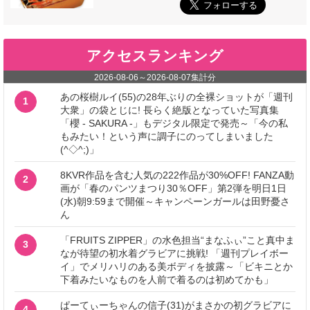
アクセスランキング
2026-08-06
～
2026-08-07
集計分
あの桜樹ルイ(55)の28年ぶりの全裸ショットが「週刊
1
大衆」の袋とじに! 長らく絶版となっていた写真集
「櫻 - SAKURA -」もデジタル限定で発売～「今の私
もみたい！という声に調子にのってしまいました
(^◇^;)」
8KVR作品を含む人気の222作品が30%OFF! FANZA動
2
画が「春のパンツまつり30％OFF」第2弾を明日1日
(水)朝9:59まで開催～キャンペーンガールは田野憂さ
ん
「FRUITS ZIPPER」の水色担当“まなふぃ”こと真中ま
3
なが待望の初水着グラビアに挑戦! 「週刊プレイボー
イ」でメリハリのある美ボディを披露～「ビキニとか
下着みたいなものを人前で着るのは初めてかも」
ぱーてぃーちゃんの信子(31)がまさかの初グラビアに
4