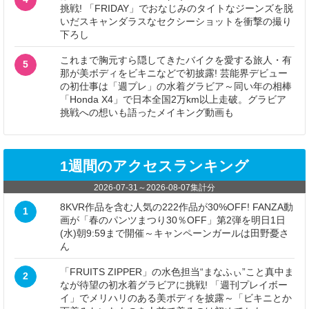
挑戦! 「FRIDAY」でおなじみのタイトなジーンズを脱
いだスキャンダラスなセクシーショットを衝撃の撮り
下ろし
これまで胸元すら隠してきたバイクを愛する旅人・有
5
那が美ボディをビキニなどで初披露! 芸能界デビュー
の初仕事は「週プレ」の水着グラビア～同い年の相棒
「Honda X4」で日本全国2万km以上走破。グラビア
挑戦への想いも語ったメイキング動画も
1週間のアクセスランキング
2026-07-31
～
2026-08-07
集計分
8KVR作品を含む人気の222作品が30%OFF! FANZA動
1
画が「春のパンツまつり30％OFF」第2弾を明日1日
(水)朝9:59まで開催～キャンペーンガールは田野憂さ
ん
「FRUITS ZIPPER」の水色担当“まなふぃ”こと真中ま
2
なが待望の初水着グラビアに挑戦! 「週刊プレイボー
イ」でメリハリのある美ボディを披露～「ビキニとか