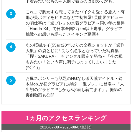
下着みたいなものを人前で着るのは初めてかも」
これまで胸元すら隠してきたバイクを愛する旅人・有
3
那が美ボディをビキニなどで初披露! 芸能界デビュー
の初仕事は「週プレ」の水着グラビア～同い年の相棒
「Honda X4」で日本全国2万km以上走破。グラビア
挑戦への想いも語ったメイキング動画も
あの桜樹ルイ(55)の28年ぶりの全裸ショットが「週刊
4
大衆」の袋とじに! 長らく絶版となっていた写真集
「櫻 - SAKURA -」もデジタル限定で発売～「今の私
もみたい！という声に調子にのってしまいました
(^◇^;)」
お尻スポンサーも話題のNGなし破天荒アイドル・鈴
5
木Mob.が初グラビアに挑戦! 「週プレ」に登場～「人
生初のグラビア!!!しかも5水着も着てます」。撮影の
裏側動画も公開
1ヵ月のアクセスランキング
2026-07-08
～
2026-08-07
集計分