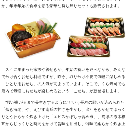
か、年末年始の食卓を彩る豪華な持ち帰りセットも販売されます。
久々に集まった家族や親せきが、年始の祝いを述べながら、みんな
で分け合うおせち料理ですが、昨今、取り分け不要で気軽に楽しめる
「ひとり用おせち」の人気が高まっています。そこで、くら寿司でも
店内で気軽におせちが楽しめるという「こせち」が新登場します。
“腰が曲がるまで長生きするように”という長寿の願いが込められた
「焼き海老」や、えびす南瓜の甘さを生かし、出汁をきかせてほっく
りとやわらかく炊き上げた「エビスかぼちゃ含め煮」、肉厚の原木椎
茸からじっくりと時間をかけて旨味を抽出し、薄味で柔らかく炊き上