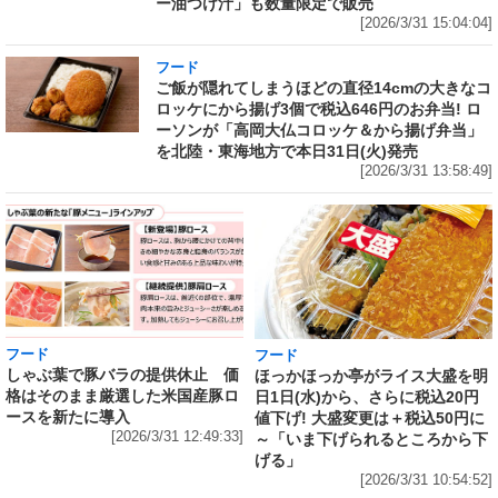
ー油つけ汁」も数量限定で販売
[2026/3/31 15:04:04]
フード
ご飯が隠れてしまうほどの直径14cmの大きなコ
ロッケにから揚げ3個で税込646円のお弁当! ロ
ーソンが「高岡大仏コロッケ＆から揚げ弁当」
を北陸・東海地方で本日31日(火)発売
[2026/3/31 13:58:49]
フード
フード
しゃぶ葉で豚バラの提供休止 価
ほっかほっか亭がライス大盛を明
格はそのまま厳選した米国産豚ロ
日1日(水)から、さらに税込20円
ースを新たに導入
値下げ! 大盛変更は＋税込50円に
[2026/3/31 12:49:33]
～「いま下げられるところから下
げる」
[2026/3/31 10:54:52]