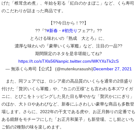
げた「椎茸含め煮」、年始を彩る「紅白のかまぼこ」など、くら寿司
のこだわりが詰まった商品です。
【??今日から！??】
??『?
#新春
・
#初売り
フェア?』??
とろける味わいの『熟成 大とろ』に、
濃厚な味わいの『豪華いくら軍艦』など、注目の一品??
期間限定のネタを是非堪能してね?
https://t.co/sTXls56Nan
pic.twitter.com/WKYXsTk2cS
— 無添くら寿司【公式】 (@mutenkurasushi)
December 27, 2021
また、同フェアでは、ロシア産の高品質のいくらを通常の2倍盛り
付けた「贅沢いくら軍艦」や、“カニの王様”とも言われる本ズワイガ
ニに、とびこをトッピングした見た目も華やかな「贅沢かににぎり」
のほか、大トロやあわびなど、新春にふさわしい豪華な商品も多数登
場します。さらに、2022年の干支である虎や、お正月飾りの定番でも
ある鏡餅をモチーフにした「お正月和菓子」も新登場。こし餡といち
ご餡の2種類の味を楽しめます。