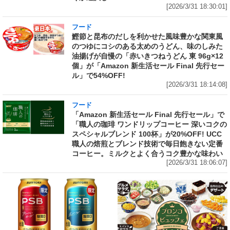
[2026/3/31 18:30:01]
フード
鰹節と昆布のだしを利かせた風味豊かな関東風
のつゆにコシのある太めのうどん、味のしみた
油揚げが自慢の「赤いきつねうどん 東 96g×12
個」が「Amazon 新生活セール Final 先行セー
ル」で54%OFF!
[2026/3/31 18:14:08]
フード
「Amazon 新生活セール Final 先行セール」で
「職人の珈琲 ワンドリップコーヒー 深いコクの
スペシャルブレンド 100杯」が20%OFF! UCC
職人の焙煎とブレンド技術で毎日飽きない定番
コーヒー。ミルクとよく合うコク豊かな味わい
[2026/3/31 18:06:07]