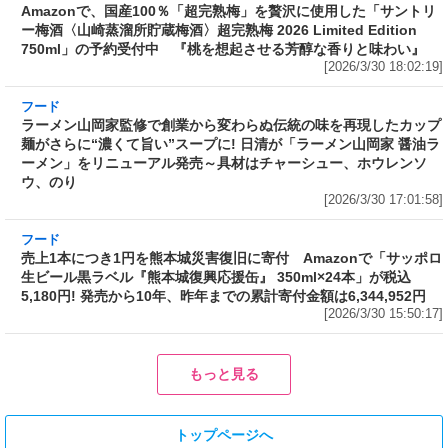
[2026/3/30 18:02:19]
フード
ラーメン山岡家監修で創業から変わらぬ伝統の
味を再現したカップ麺がさらに“濃くて旨い”ス
ープに! 日清が「ラーメン山岡家 醤油ラーメ
ン」をリニューアル発売～具材はチャーシュ
ー、ホウレンソウ、のり
[2026/3/30 17:01:58]
フード
売上1本につき1円を熊本城災害復旧に寄付
Amazonで「サッポロ生ビール黒ラベル『熊本
城復興応援缶』 350ml×24本」が税込5,180円!
発売から10年、昨年までの累計寄付金額は
6,344,952円
[2026/3/30 15:50:17]
フード
フード
3分で食べられる人気沸騰中の四
自慢のそばが食べ放題! 和食麺処
川料理! 日清食品が「カップヌー
サガミが「晦日そば」を明日31日
ドル 14種のスパイス麻辣湯」を
(火)開催～大海老天などの天ぷら
発売～具材は謎肉、キャベツ、チ
や薬味などもついて税込2,200円!