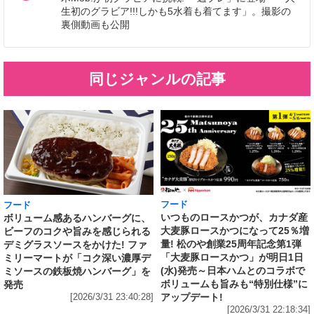
生初のグラビア!!!しかも5水着も着てます」。撮影の
裏側動画も公開
同じジャンルの記事
フード
フード
いつものロースかつが、カナダ産
ボリューム感あるハンバーグに、
大麦豚ロースかつになって25％増
ビーフのコクや旨みを感じられる
量! 松のや創業25周年記念第1弾
デミグラスソースをかけた! ファ
「大麦豚ロースかつ」が明日1日
ミリーマートが「コク深い濃厚デ
(水)発売～日本ハムとのコラボで
ミソースの鉄板焼ハンバーグ」を
ボリュームも旨みも“特別仕様”に
発売
アップデート!
[2026/3/31 23:40:28]
[2026/3/31 22:18:34]