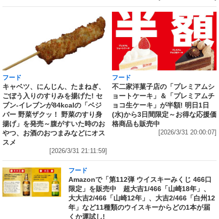
フード
フード
キャベツ、にんじん、たまねぎ、
不二家洋菓子店の「プレミアムシ
ごぼう入りのすりみを揚げた! セ
ョートケーキ」＆「プレミアムチ
ブン‐イレブンが84kcalの「ベジ
ョコ生ケーキ」が半額! 明日1日
バー 野菜ザクッ！ 野菜のすり身
(水)から3日間限定～お得な応援価
揚げ」を発売～腹がすいた時のお
格商品も販売中
やつ、お酒のおつまみなどにオス
[2026/3/31 20:00:07]
スメ
[2026/3/31 21:11:59]
フード
Amazonで「第112弾 ウイスキーみくじ 466口
限定」を販売中 超大吉1/466「山崎18年」、
大大吉2/466「山崎12年」、大吉2/466「白州12
年」など11種類のウイスキーからどの1本が届
くか運試し!