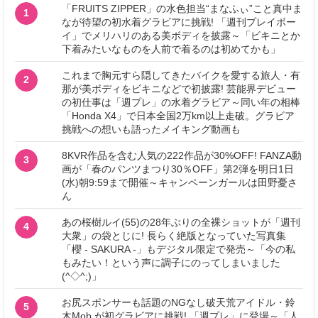
「FRUITS ZIPPER」の水色担当“まなふぃ”こと真中ま
1
なが待望の初水着グラビアに挑戦! 「週刊プレイボー
イ」でメリハリのある美ボディを披露～「ビキニとか
下着みたいなものを人前で着るのは初めてかも」
これまで胸元すら隠してきたバイクを愛する旅人・有
2
那が美ボディをビキニなどで初披露! 芸能界デビュー
の初仕事は「週プレ」の水着グラビア～同い年の相棒
「Honda X4」で日本全国2万km以上走破。グラビア
挑戦への想いも語ったメイキング動画も
8KVR作品を含む人気の222作品が30%OFF! FANZA動
3
画が「春のパンツまつり30％OFF」第2弾を明日1日
(水)朝9:59まで開催～キャンペーンガールは田野憂さ
ん
あの桜樹ルイ(55)の28年ぶりの全裸ショットが「週刊
4
大衆」の袋とじに! 長らく絶版となっていた写真集
「櫻 - SAKURA -」もデジタル限定で発売～「今の私
もみたい！という声に調子にのってしまいました
(^◇^;)」
お尻スポンサーも話題のNGなし破天荒アイドル・鈴
5
木Mob.が初グラビアに挑戦! 「週プレ」に登場～「人