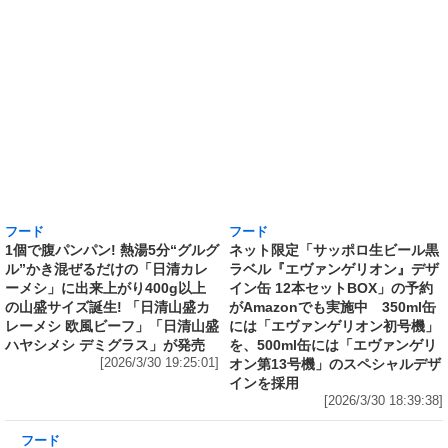
フード
フード
1個で腹パンパン! 熱湯5分“グルグ
ネット限定「サッポロ生ビール黒
ル”かき混ぜるだけの「日清カレ
ラベル『エヴァンゲリオン』デザ
ーメシ」に出来上がり400g以上
イン缶 12本セットBOX」の予約
の山盛サイズ誕生! 「日清山盛カ
がAmazonでも実施中 350ml缶
レーメシ 欧風ビーフ」「日清山盛
には「エヴァンゲリオン初号機」
ハヤシメシ デミグラス」が発売
を、500ml缶には「エヴァンゲリ
[2026/3/30 19:25:01]
オン第13号機」のスペシャルデザ
インを採用
[2026/3/30 18:39:38]
フード
Amazonで、国産100％「超完熟梅」を贅沢に使
用した「サントリー梅酒〈山崎蒸溜所貯蔵梅
酒〉超完熟梅 2026 Limited Edition 750ml」の
予約受付中 『桃を想起させる芳醇な香りと味
わい』