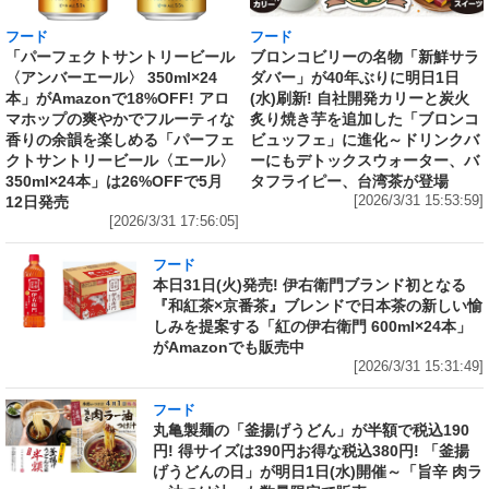
フード
フード
「パーフェクトサントリービール
ブロンコビリーの名物「新鮮サラ
〈アンバーエール〉 350ml×24
ダバー」が40年ぶりに明日1日
本」がAmazonで18%OFF! アロ
(水)刷新! 自社開発カリーと炭火
マホップの爽やかでフルーティな
炙り焼き芋を追加した「ブロンコ
香りの余韻を楽しめる「パーフェ
ビュッフェ」に進化～ドリンクバ
クトサントリービール〈エール〉
ーにもデトックスウォーター、バ
350ml×24本」は26%OFFで5月
タフライピー、台湾茶が登場
12日発売
[2026/3/31 15:53:59]
[2026/3/31 17:56:05]
フード
本日31日(火)発売! 伊右衛門ブランド初となる
『和紅茶×京番茶』ブレンドで日本茶の新しい愉
しみを提案する「紅の伊右衛門 600ml×24本」
がAmazonでも販売中
[2026/3/31 15:31:49]
フード
丸亀製麺の「釜揚げうどん」が半額で税込190
円! 得サイズは390円お得な税込380円! 「釜揚
げうどんの日」が明日1日(水)開催～「旨辛 肉ラ