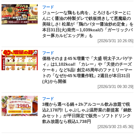
フード
ジューシーな鶏もも肉を、とろけるバターとに
んにく醤油の特製ダレで鉄板焼きして悪魔級の
美味しさ! 松屋が「鶏のバター醤油炒め定食」を
本日31日(火)発売～1,039kcalの「ガーリックバ
ター豚カルビエッグ丼」も
[2026/3/31 10:26:05]
フード
価格そのまま45％増量で「大盛 明太子スパゲテ
ィ」は1,102kcal! 「カレー」や「天使のチーズ
ケーキ」など6品! 創立45周年のファミリーマー
トの「なぜか45％増量作戦」2週目が本日31日
(火)から開催
[2026/3/31 09:30:29]
フード
3種から選べる鍋＋2hアルコール飲み放題で税
込2,178円! しゃぶしゃぶ温野菜の新提案「鍋飲
みセット」が平日限定で販売～ソフトドリンク
飲み放題なら税込1,738円
[2026/3/30 23:45:36]