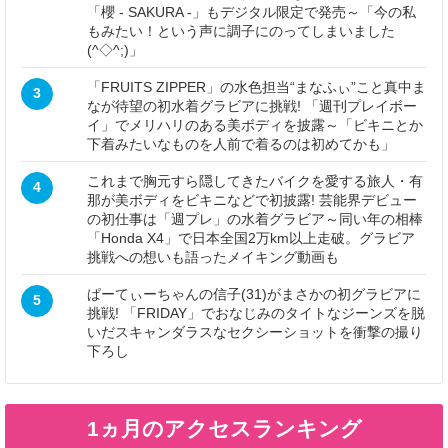
「櫻 - SAKURA -」もデジタル限定で発売～「今の私
もみたい！という声に調子にのってしまいました
(^◇^;)」
「FRUITS ZIPPER」の水色担当“まなふぃ”こと真中ま
3
なが待望の初水着グラビアに挑戦! 「週刊プレイボー
イ」でメリハリのある美ボディを披露～「ビキニとか
下着みたいなものを人前で着るのは初めてかも」
これまで胸元すら隠してきたバイクを愛する旅人・有
4
那が美ボディをビキニなどで初披露! 芸能界デビュー
の初仕事は「週プレ」の水着グラビア～同い年の相棒
「Honda X4」で日本全国2万km以上走破。グラビア
挑戦への想いも語ったメイキング動画も
ぱーてぃーちゃんの信子(31)がまさかの初グラビアに
5
挑戦! 「FRIDAY」でおなじみのタイトなジーンズを脱
いだスキャンダラスなセクシーショットを衝撃の撮り
下ろし
1ヵ月のアクセスランキング