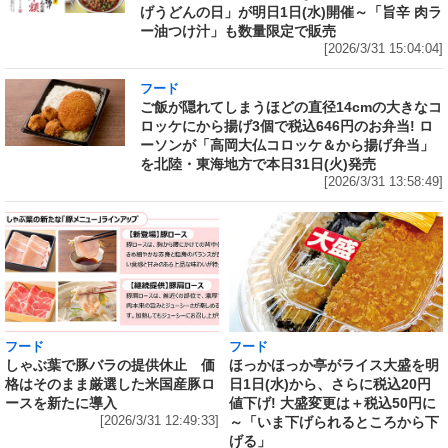
げうどんの日」が明日1日(水)開催～「旨辛 肉ラ
ー油つけ汁」も数量限定で販売
[2026/3/31 15:04:04]
フード
ご飯が隠れてしまうほどの直径14cmの大きなコ
ロッケにから揚げ3個で税込646円のお弁当! ロ
ーソンが「高岡大仏コロッケ＆から揚げ弁当」
を北陸・東海地方で本日31日(火)発売
[2026/3/31 13:58:49]
フード
フード
しゃぶ葉で豚バラの提供休止 価
ほっかほっか亭がライス大盛を明
格はそのまま厳選した米国産豚ロ
日1日(水)から、さらに税込20円
ースを新たに導入
値下げ! 大盛変更は＋税込50円に
[2026/3/31 12:49:33]
～「いま下げられるところから下
げる」