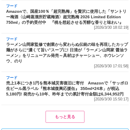
予約受付中 『桃を想起させる芳醇な香りと味
わい』
[2026/3/30 18:02:19]
フード
ラーメン山岡家監修で創業から変わらぬ伝統の
味を再現したカップ麺がさらに“濃くて旨い”ス
ープに! 日清が「ラーメン山岡家 醤油ラーメ
ン」をリニューアル発売～具材はチャーシュ
ー、ホウレンソウ、のり
[2026/3/30 17:01:58]
フード
売上1本につき1円を熊本城災害復旧に寄付 Amazonで「サッポロ
生ビール黒ラベル『熊本城復興応援缶』 350ml×24本」が税込
5,180円! 発売から10年、昨年までの累計寄付金額は6,344,952円
[2026/3/30 15:50:17]