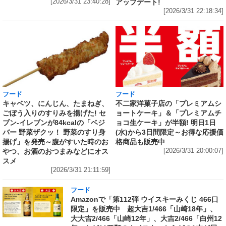
アップデート!
[2026/3/31 23:40:28]
[2026/3/31 22:18:34]
フード
フード
キャベツ、にんじん、たまねぎ、
不二家洋菓子店の「プレミアムシ
ごぼう入りのすりみを揚げた! セ
ョートケーキ」＆「プレミアムチ
ブン‐イレブンが84kcalの「ベジ
ョコ生ケーキ」が半額! 明日1日
バー 野菜ザクッ！ 野菜のすり身
(水)から3日間限定～お得な応援価
揚げ」を発売～腹がすいた時のお
格商品も販売中
やつ、お酒のおつまみなどにオス
[2026/3/31 20:00:07]
スメ
[2026/3/31 21:11:59]
フード
Amazonで「第112弾 ウイスキーみくじ 466口
限定」を販売中 超大吉1/466「山崎18年」、
大大吉2/466「山崎12年」、大吉2/466「白州12