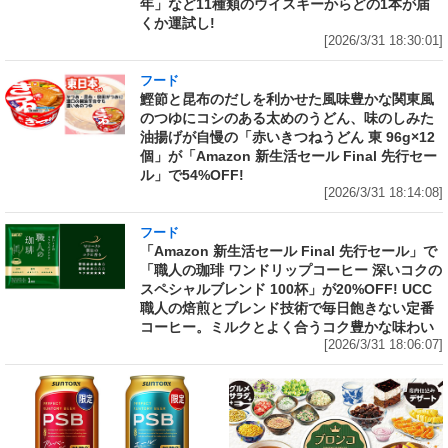
年」など11種類のウイスキーからどの1本が届
くか運試し!
[2026/3/31 18:30:01]
フード
鰹節と昆布のだしを利かせた風味豊かな関東風
のつゆにコシのある太めのうどん、味のしみた
油揚げが自慢の「赤いきつねうどん 東 96g×12
個」が「Amazon 新生活セール Final 先行セー
ル」で54%OFF!
[2026/3/31 18:14:08]
フード
「Amazon 新生活セール Final 先行セール」で
「職人の珈琲 ワンドリップコーヒー 深いコクの
スペシャルブレンド 100杯」が20%OFF! UCC
職人の焙煎とブレンド技術で毎日飽きない定番
コーヒー。ミルクとよく合うコク豊かな味わい
[2026/3/31 18:06:07]