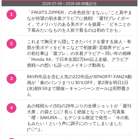
2026-07-09
～
2026-08-08
集計分
「FRUITS ZIPPER」の水色担当“まなふぃ”こと真中ま
1
なが待望の初水着グラビアに挑戦! 「週刊プレイボー
イ」でメリハリのある美ボディを披露～「ビキニとか
下着みたいなものを人前で着るのは初めてかも」
これまで胸元すら隠してきたバイクを愛する旅人・有
2
那が美ボディをビキニなどで初披露! 芸能界デビュー
の初仕事は「週プレ」の水着グラビア～同い年の相棒
「Honda X4」で日本全国2万km以上走破。グラビア
挑戦への想いも語ったメイキング動画も
8KVR作品を含む人気の222作品が30%OFF! FANZA動
3
画が「春のパンツまつり30％OFF」第2弾を明日1日
(水)朝9:59まで開催～キャンペーンガールは田野憂さ
ん
あの桜樹ルイ(55)の28年ぶりの全裸ショットが「週刊
4
大衆」の袋とじに! 長らく絶版となっていた写真集
「櫻 - SAKURA -」もデジタル限定で発売～「今の私
もみたい！という声に調子にのってしまいました
(^◇^;)」