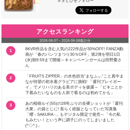
ネタとぴをフォロー
アクセスランキング
2026-08-07
～
2026-08-08
集計分
8KVR作品を含む人気の222作品が30%OFF! FANZA動
1
画が「春のパンツまつり30％OFF」第2弾を明日1日
(水)朝9:59まで開催～キャンペーンガールは田野憂さ
ん
「FRUITS ZIPPER」の水色担当“まなふぃ”こと真中ま
2
なが待望の初水着グラビアに挑戦! 「週刊プレイボー
イ」でメリハリのある美ボディを披露～「ビキニとか
下着みたいなものを人前で着るのは初めてかも」
あの桜樹ルイ(55)の28年ぶりの全裸ショットが「週刊
3
大衆」の袋とじに! 長らく絶版となっていた写真集
「櫻 - SAKURA -」もデジタル限定で発売～「今の私
もみたい！という声に調子にのってしまいました
(^◇^;)」