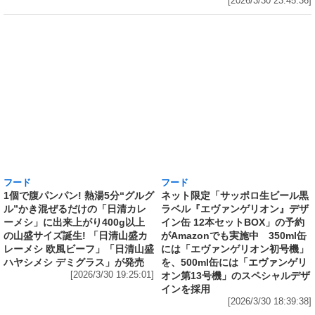
[2026/3/30 23:45:36]
フード
フード
1個で腹パンパン! 熱湯5分“グルグ
ネット限定「サッポロ生ビール黒
ル”かき混ぜるだけの「日清カレ
ラベル『エヴァンゲリオン』デザ
ーメシ」に出来上がり400g以上
イン缶 12本セットBOX」の予約
の山盛サイズ誕生! 「日清山盛カ
がAmazonでも実施中 350ml缶
レーメシ 欧風ビーフ」「日清山盛
には「エヴァンゲリオン初号機」
ハヤシメシ デミグラス」が発売
を、500ml缶には「エヴァンゲリ
[2026/3/30 19:25:01]
オン第13号機」のスペシャルデザ
インを採用
[2026/3/30 18:39:38]
フード
Amazonで、国産100％「超完熟梅」を贅沢に使
用した「サントリー梅酒〈山崎蒸溜所貯蔵梅
酒〉超完熟梅 2026 Limited Edition 750ml」の