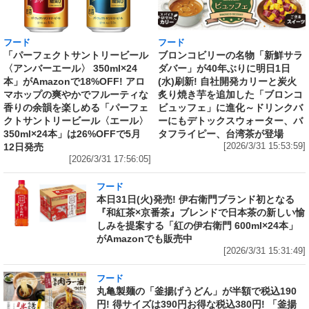
フード
フード
「パーフェクトサントリービール
ブロンコビリーの名物「新鮮サラ
〈アンバーエール〉 350ml×24
ダバー」が40年ぶりに明日1日
本」がAmazonで18%OFF! アロ
(水)刷新! 自社開発カリーと炭火
マホップの爽やかでフルーティな
炙り焼き芋を追加した「ブロンコ
香りの余韻を楽しめる「パーフェ
ビュッフェ」に進化～ドリンクバ
クトサントリービール〈エール〉
ーにもデトックスウォーター、バ
350ml×24本」は26%OFFで5月
タフライピー、台湾茶が登場
12日発売
[2026/3/31 15:53:59]
[2026/3/31 17:56:05]
フード
本日31日(火)発売! 伊右衛門ブランド初となる
『和紅茶×京番茶』ブレンドで日本茶の新しい愉
しみを提案する「紅の伊右衛門 600ml×24本」
がAmazonでも販売中
[2026/3/31 15:31:49]
フード
丸亀製麺の「釜揚げうどん」が半額で税込190
円! 得サイズは390円お得な税込380円! 「釜揚