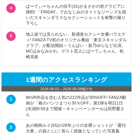
ぱーてぃーちゃんの信子(31)がまさかの初グラビアに
4
挑戦! 「FRIDAY」でおなじみのタイトなジーンズを脱
いだスキャンダラスなセクシーショットを衝撃の撮り
下ろし
地上波では見られない、新感覚セクシー女優バラエテ
5
ィ! FANZA TV初のオリジナル番組「東京スキャンダル
クラブ」が配信開始～うんぱい・架乃ゆらなど出演。
MCはみなみかわ、ゲスト芸人にぱーてぃちゃん、松
崎克俊
1週間のアクセスランキング
2026-08-01
～
2026-08-08
集計分
8KVR作品を含む人気の222作品が30%OFF! FANZA動
1
画が「春のパンツまつり30％OFF」第2弾を明日1日
(水)朝9:59まで開催～キャンペーンガールは田野憂さ
ん
あの桜樹ルイ(55)の28年ぶりの全裸ショットが「週刊
2
大衆」の袋とじに! 長らく絶版となっていた写真集