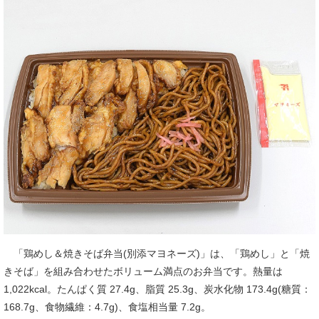
「鶏めし＆焼きそば弁当(別添マヨネーズ)」は、「鶏めし」と「焼
きそば」を組み合わせたボリューム満点のお弁当です。熱量は
1,022kcal。たんぱく質 27.4g、脂質 25.3g、炭水化物 173.4g(糖質：
168.7g、食物繊維：4.7g)、食塩相当量 7.2g。