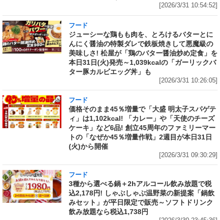
[2026/3/31 10:54:52]
フード
ジューシーな鶏もも肉を、とろけるバターとに
んにく醤油の特製ダレで鉄板焼きして悪魔級の
美味しさ! 松屋が「鶏のバター醤油炒め定食」を
本日31日(火)発売～1,039kcalの「ガーリックバ
ター豚カルビエッグ丼」も
[2026/3/31 10:26:05]
フード
価格そのまま45％増量で「大盛 明太子スパゲテ
ィ」は1,102kcal! 「カレー」や「天使のチーズ
ケーキ」など6品! 創立45周年のファミリーマー
トの「なぜか45％増量作戦」2週目が本日31日
(火)から開催
[2026/3/31 09:30:29]
フード
3種から選べる鍋＋2hアルコール飲み放題で税
込2,178円! しゃぶしゃぶ温野菜の新提案「鍋飲
みセット」が平日限定で販売～ソフトドリンク
飲み放題なら税込1,738円