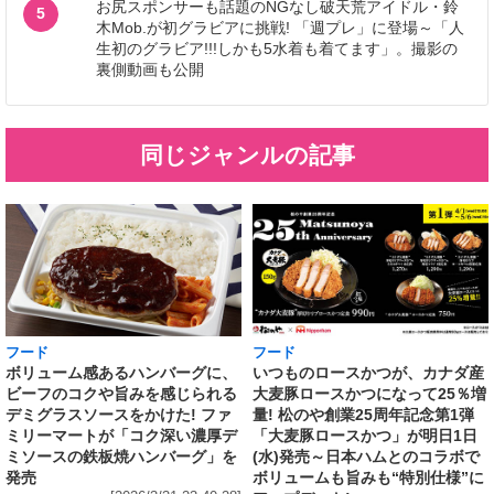
お尻スポンサーも話題のNGなし破天荒アイドル・鈴
5
木Mob.が初グラビアに挑戦! 「週プレ」に登場～「人
生初のグラビア!!!しかも5水着も着てます」。撮影の
裏側動画も公開
同じジャンルの記事
フード
フード
いつものロースかつが、カナダ産
ボリューム感あるハンバーグに、
大麦豚ロースかつになって25％増
ビーフのコクや旨みを感じられる
量! 松のや創業25周年記念第1弾
デミグラスソースをかけた! ファ
「大麦豚ロースかつ」が明日1日
ミリーマートが「コク深い濃厚デ
(水)発売～日本ハムとのコラボで
ミソースの鉄板焼ハンバーグ」を
ボリュームも旨みも“特別仕様”に
発売