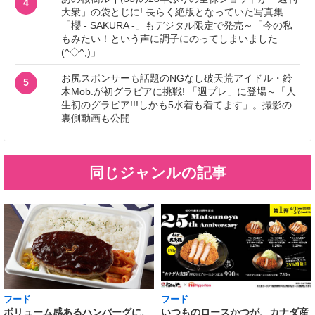
4
大衆」の袋とじに! 長らく絶版となっていた写真集
「櫻 - SAKURA -」もデジタル限定で発売～「今の私
もみたい！という声に調子にのってしまいました
(^◇^;)」
お尻スポンサーも話題のNGなし破天荒アイドル・鈴
5
木Mob.が初グラビアに挑戦! 「週プレ」に登場～「人
生初のグラビア!!!しかも5水着も着てます」。撮影の
裏側動画も公開
同じジャンルの記事
フード
フード
いつものロースかつが、カナダ産
ボリューム感あるハンバーグに、