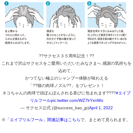
??サクセス３５周年記念！??
これまで沢山サクセスをご愛用いただいたみなさまへ 感謝の気持ちを
込めて、
かつてない極上のシャンプー体験が味わえる
「??猫の肉球ノズル??」をプレゼント！
ネコちゃんの肉球で頭ぽんぽんされる喜びに包まれます????
#エイプ
リルフール
pic.twitter.com/WZ7lrYxnWo
— サクセス公式 (@success_kao_jp)
April 1, 2022
※
「エイプリルフール」関連記事はこちら
で、まとめて見られます。