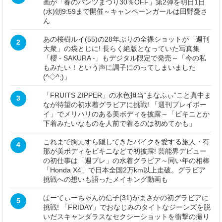
画が「春のパンツまつり30％OFF」第2弾を明日1日
(水)朝9:59まで開催～キャンペーンガールは田野憂さ
ん
あの桜樹ルイ(55)の28年ぶりの全裸ショットが「週刊
2
大衆」の袋とじに! 長らく絶版となっていた写真集
「櫻 - SAKURA -」もデジタル限定で発売～「今の私
もみたい！という声に調子にのってしまいました
(^◇^;)」
「FRUITS ZIPPER」の水色担当“まなふぃ”こと真中ま
3
なが待望の初水着グラビアに挑戦! 「週刊プレイボー
イ」でメリハリのある美ボディを披露～「ビキニとか
下着みたいなものを人前で着るのは初めてかも」
これまで胸元すら隠してきたバイクを愛する旅人・有
4
那が美ボディをビキニなどで初披露! 芸能界デビュー
の初仕事は「週プレ」の水着グラビア～同い年の相棒
「Honda X4」で日本全国2万km以上走破。グラビア
挑戦への想いも語ったメイキング動画も
ぱーてぃーちゃんの信子(31)がまさかの初グラビアに
5
挑戦! 「FRIDAY」でおなじみのタイトなジーンズを脱
いだスキャンダラスなセクシーショットを衝撃の撮り