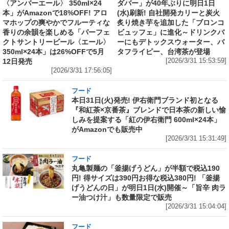
〈アンバーエール〉 350ml×24
ダバー」が40年ぶりに明日1日
本」がAmazonで18%OFF! アロ
(水)刷新! 自社開発カリーと炭火
マホップの爽やかでフルーティな
炙り焼き芋を追加した「ブロンコ
香りの余韻を楽しめる「パーフェ
ビュッフェ」に進化～ドリンクバ
クトサントリービール〈エール〉
ーにもデトックスウォーター、バ
350ml×24本」は26%OFFで5月
タフライピー、台湾茶が登場
12日発売
[2026/3/31 15:53:59]
[2026/3/31 17:56:05]
フード
本日31日(火)発売! 伊右衛門ブランド初となる
『和紅茶×京番茶』ブレンドで日本茶の新しい愉
しみを提案する「紅の伊右衛門 600ml×24本」
がAmazonでも販売中
[2026/3/31 15:31:49]
フード
丸亀製麺の「釜揚げうどん」が半額で税込190
円! 得サイズは390円お得な税込380円! 「釜揚
げうどんの日」が明日1日(水)開催～「旨辛 肉ラ
ー油つけ汁」も数量限定で販売
[2026/3/31 15:04:04]
フード