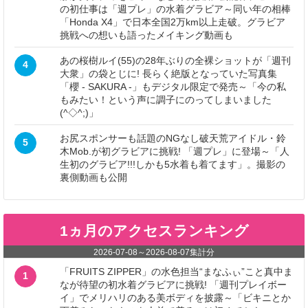
の初仕事は「週プレ」の水着グラビア～同い年の相棒
「Honda X4」で日本全国2万km以上走破。グラビア
挑戦への想いも語ったメイキング動画も
あの桜樹ルイ(55)の28年ぶりの全裸ショットが「週刊
4
大衆」の袋とじに! 長らく絶版となっていた写真集
「櫻 - SAKURA -」もデジタル限定で発売～「今の私
もみたい！という声に調子にのってしまいました
(^◇^;)」
お尻スポンサーも話題のNGなし破天荒アイドル・鈴
5
木Mob.が初グラビアに挑戦! 「週プレ」に登場～「人
生初のグラビア!!!しかも5水着も着てます」。撮影の
裏側動画も公開
1ヵ月のアクセスランキング
2026-07-08
～
2026-08-07
集計分
「FRUITS ZIPPER」の水色担当“まなふぃ”こと真中ま
1
なが待望の初水着グラビアに挑戦! 「週刊プレイボー
イ」でメリハリのある美ボディを披露～「ビキニとか