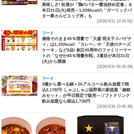
美味しさ! 松屋が「鶏のバター醤油炒め定食」を
本日31日(火)発売～1,039kcalの「ガーリックバ
ター豚カルビエッグ丼」も
[2026/3/31 10:26:05]
フード
価格そのまま45％増量で「大盛 明太子スパゲテ
ィ」は1,102kcal! 「カレー」や「天使のチーズ
ケーキ」など6品! 創立45周年のファミリーマー
トの「なぜか45％増量作戦」2週目が本日31日
(火)から開催
[2026/3/31 09:30:29]
フード
3種から選べる鍋＋2hアルコール飲み放題で税
込2,178円! しゃぶしゃぶ温野菜の新提案「鍋飲
みセット」が平日限定で販売～ソフトドリンク
飲み放題なら税込1,738円
[2026/3/30 23:45:36]