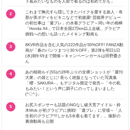
下着みたいなものを人前で着るのは初めてかも」
これまで胸元すら隠してきたバイクを愛する旅人・有
2
那が美ボディをビキニなどで初披露! 芸能界デビュー
の初仕事は「週プレ」の水着グラビア～同い年の相棒
「Honda X4」で日本全国2万km以上走破。グラビア
挑戦への想いも語ったメイキング動画も
8KVR作品を含む人気の222作品が30%OFF! FANZA動
3
画が「春のパンツまつり30％OFF」第2弾を明日1日
(水)朝9:59まで開催～キャンペーンガールは田野憂さ
ん
あの桜樹ルイ(55)の28年ぶりの全裸ショットが「週刊
4
大衆」の袋とじに! 長らく絶版となっていた写真集
「櫻 - SAKURA -」もデジタル限定で発売～「今の私
もみたい！という声に調子にのってしまいました
(^◇^;)」
お尻スポンサーも話題のNGなし破天荒アイドル・鈴
5
木Mob.が初グラビアに挑戦! 「週プレ」に登場～「人
生初のグラビア!!!しかも5水着も着てます」。撮影の
裏側動画も公開