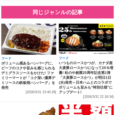
同じジャンルの記事
フード
フード
いつものロースかつが、カナダ産
ボリューム感あるハンバーグに、
大麦豚ロースかつになって25％増
ビーフのコクや旨みを感じられる
量! 松のや創業25周年記念第1弾
デミグラスソースをかけた! ファ
「大麦豚ロースかつ」が明日1日
ミリーマートが「コク深い濃厚デ
(水)発売～日本ハムとのコラボで
ミソースの鉄板焼ハンバーグ」を
ボリュームも旨みも“特別仕様”に
発売
アップデート!
[2026/3/31 23:40:28]
[2026/3/31 22:18:34]