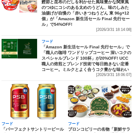
鰹節と昆布のだしを利かせた風味豊かな関東風
のつゆにコシのある太めのうどん、味のしみた
油揚げが自慢の「赤いきつねうどん 東 96g×12
個」が「Amazon 新生活セール Final 先行セー
ル」で54%OFF!
[2026/3/31 18:14:08]
フード
「Amazon 新生活セール Final 先行セール」で
「職人の珈琲 ワンドリップコーヒー 深いコクの
スペシャルブレンド 100杯」が20%OFF! UCC
職人の焙煎とブレンド技術で毎日飽きない定番
コーヒー。ミルクとよく合うコク豊かな味わい
[2026/3/31 18:06:07]
フード
フード
「パーフェクトサントリービール
ブロンコビリーの名物「新鮮サラ