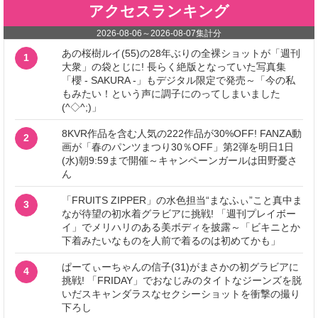
アクセスランキング
2026-08-06
～
2026-08-07
集計分
あの桜樹ルイ(55)の28年ぶりの全裸ショットが「週刊
1
大衆」の袋とじに! 長らく絶版となっていた写真集
「櫻 - SAKURA -」もデジタル限定で発売～「今の私
もみたい！という声に調子にのってしまいました
(^◇^;)」
8KVR作品を含む人気の222作品が30%OFF! FANZA動
2
画が「春のパンツまつり30％OFF」第2弾を明日1日
(水)朝9:59まで開催～キャンペーンガールは田野憂さ
ん
「FRUITS ZIPPER」の水色担当“まなふぃ”こと真中ま
3
なが待望の初水着グラビアに挑戦! 「週刊プレイボー
イ」でメリハリのある美ボディを披露～「ビキニとか
下着みたいなものを人前で着るのは初めてかも」
ぱーてぃーちゃんの信子(31)がまさかの初グラビアに
4
挑戦! 「FRIDAY」でおなじみのタイトなジーンズを脱
いだスキャンダラスなセクシーショットを衝撃の撮り
下ろし