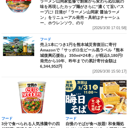
ラーメン山岡家監修で創業から変わらぬ伝統の
味を再現したカップ麺がさらに“濃くて旨い”ス
ープに! 日清が「ラーメン山岡家 醤油ラーメ
ン」をリニューアル発売～具材はチャーシュ
ー、ホウレンソウ、のり
[2026/3/30 17:01:58]
フード
売上1本につき1円を熊本城災害復旧に寄付
Amazonで「サッポロ生ビール黒ラベル『熊本
城復興応援缶』 350ml×24本」が税込5,180円!
発売から10年、昨年までの累計寄付金額は
6,344,952円
[2026/3/30 15:50:17]
フード
フード
3分で食べられる人気沸騰中の四
自慢のそばが食べ放題! 和食麺処