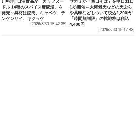
川料理! 日清食品が「カップヌー
サガミが「晦日そば」を明日31日
ドル 14種のスパイス麻辣湯」を
(火)開催～大海老天などの天ぷら
発売～具材は謎肉、キャベツ、チ
や薬味などもついて税込2,200円!
ンゲンサイ、キクラゲ
「時間無制限」の挑戦枠は税込
[2026/3/30 15:42:35]
4,400円
[2026/3/30 15:17:42]
フード
熱湯5分でふっくら白ご飯! カレーや納豆、牛丼
の具も余裕で入ってお皿いらずの新提案! 「日清
ふっくら釜炊き ごはん」が本日30日(月)発売～
常温で1年保存可能。電子レンジがないオフィス
やアウトドアでも活用できる!
[2026/3/30 14:17:14]
フード
ラフテーやソーキそば、サーターアンダギーな
ども含む80品以上が食べ放題! 沖縄初の朝食ビ
ュッフェも楽しめるロイヤルホスト「那覇国際
通り店」がオープン～グランドメニューには泡
盛やオリオンビールも
[2026/3/30 13:05:00]
フード