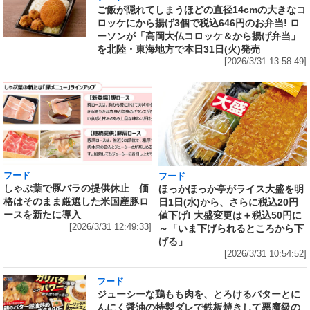
ご飯が隠れてしまうほどの直径14cmの大きなコ
ロッケにから揚げ3個で税込646円のお弁当! ロ
ーソンが「高岡大仏コロッケ＆から揚げ弁当」
を北陸・東海地方で本日31日(火)発売
[2026/3/31 13:58:49]
フード
フード
しゃぶ葉で豚バラの提供休止 価
ほっかほっか亭がライス大盛を明
格はそのまま厳選した米国産豚ロ
日1日(水)から、さらに税込20円
ースを新たに導入
値下げ! 大盛変更は＋税込50円に
[2026/3/31 12:49:33]
～「いま下げられるところから下
げる」
[2026/3/31 10:54:52]
フード
ジューシーな鶏もも肉を、とろけるバターとに
んにく醤油の特製ダレで鉄板焼きして悪魔級の