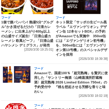
フード
フード
1個で腹パンパン! 熱湯5分“グルグ
ネット限定「サッポロ生ビール黒
ル”かき混ぜるだけの「日清カレ
ラベル『エヴァンゲリオン』デザ
ーメシ」に出来上がり400g以上
イン缶 12本セットBOX」の予約
の山盛サイズ誕生! 「日清山盛カ
がAmazonでも実施中 350ml缶
レーメシ 欧風ビーフ」「日清山盛
には「エヴァンゲリオン初号機」
ハヤシメシ デミグラス」が発売
を、500ml缶には「エヴァンゲリ
[2026/3/30 19:25:01]
オン第13号機」のスペシャルデザ
インを採用
[2026/3/30 18:39:38]
フード
Amazonで、国産100％「超完熟梅」を贅沢に使
用した「サントリー梅酒〈山崎蒸溜所貯蔵梅
酒〉超完熟梅 2026 Limited Edition 750ml」の
予約受付中 『桃を想起させる芳醇な香りと味
わい』
[2026/3/30 18:02:19]
フード