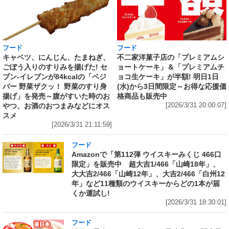
フード
フード
キャベツ、にんじん、たまねぎ、
不二家洋菓子店の「プレミアムシ
ごぼう入りのすりみを揚げた! セ
ョートケーキ」＆「プレミアムチ
ブン‐イレブンが84kcalの「ベジ
ョコ生ケーキ」が半額! 明日1日
バー 野菜ザクッ！ 野菜のすり身
(水)から3日間限定～お得な応援価
揚げ」を発売～腹がすいた時のお
格商品も販売中
やつ、お酒のおつまみなどにオス
[2026/3/31 20:00:07]
スメ
[2026/3/31 21:11:59]
フード
Amazonで「第112弾 ウイスキーみくじ 466口
限定」を販売中 超大吉1/466「山崎18年」、
大大吉2/466「山崎12年」、大吉2/466「白州12
年」など11種類のウイスキーからどの1本が届
くか運試し!
[2026/3/31 18:30:01]
フード