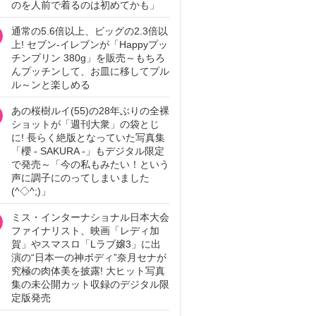
のを人前で着るのは初めてかも」
通常の5.6倍以上、ビッグの2.3倍以
上! セブン‐イレブンが「Happyプッ
チンプリン 380g」を販売～もちろ
んプッチンして、お皿に移してプル
ル～ンと楽しめる
あの桜樹ルイ(55)の28年ぶりの全裸
ショットが「週刊大衆」の袋とじ
に! 長らく絶版となっていた写真集
「櫻 - SAKURA -」もデジタル限定
で発売～「今の私もみたい！という
声に調子にのってしまいました
(^◇^;)」
ミス・インターナショナル日本大会
ファイナリスト、映画「レディ加
賀」やスマスロ「Lラブ嬢3」に出
演の“日本一の神ボディ”奈月セナが
究極の肉体美を披露! 大ヒット写真
集の未公開カット収録のデジタル限
定版発売