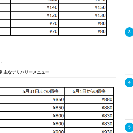
3
す。
定 主なデリバリーメニュー
4
5