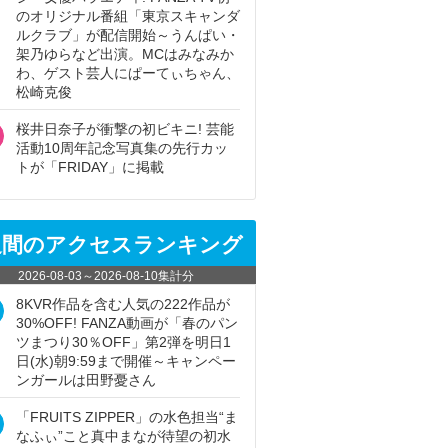
のオリジナル番組「東京スキャンダ
ルクラブ」が配信開始～うんぱい・
架乃ゆらなど出演。MCはみなみか
わ、ゲスト芸人にぱーてぃちゃん、
松崎克俊
桜井日奈子が衝撃の初ビキニ! 芸能
活動10周年記念写真集の先行カッ
トが「FRIDAY」に掲載
週間のアクセスランキング
2026-08-03
～
2026-08-10
集計分
8KVR作品を含む人気の222作品が
30%OFF! FANZA動画が「春のパン
ツまつり30％OFF」第2弾を明日1
日(水)朝9:59まで開催～キャンペー
ンガールは田野憂さん
「FRUITS ZIPPER」の水色担当“ま
なふぃ”こと真中まなが待望の初水