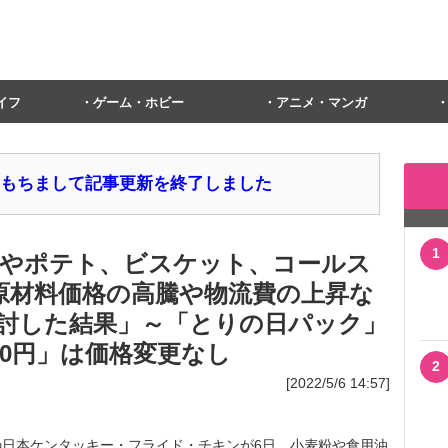
イフ
ゲーム・ホビー
アニメ・マンガ
1日をもちまして記事更新を終了しました
1
やポテト、ビスケット、コールス
「原材料価格の高騰や物流費の上昇な
討した結果」～「とりの日パック」
00円」は価格変更なし
2
[2022/5/6 14:57]
日本ケンタッキー・フライド・チキンが6日、小麦粉や食用油