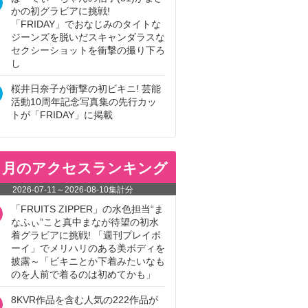
かの初グラビアに挑戦!
「FRIDAY」でおなじみのタイトな
ジーンズを脱いだスキャンダラスな
セクシーショットを衝撃の撮り下ろ
し
桜井日奈子が衝撃の初ビキニ! 芸能
活動10周年記念写真集の先行カッ
トが「FRIDAY」に掲載
ヵ月のアクセスランキング
2026-07-11
～
2026-08-10
集計分
「FRUITS ZIPPER」の水色担当“ま
なふぃ”こと真中まなが待望の初水
着グラビアに挑戦! 「週刊プレイボ
ーイ」でメリハリのある美ボディを
披露～「ビキニとか下着みたいなも
のを人前で着るのは初めてかも」
8KVR作品を含む人気の222作品が