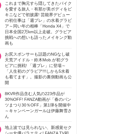
これまで胸元すら隠してきたバイク
を愛する旅人・有那が美ボディをビ
キニなどで初披露! 芸能界デビュー
の初仕事は「週プレ」の水着グラビ
ア～同い年の相棒「Honda X4」で
日本全国2万km以上走破。グラビア
挑戦への想いも語ったメイキング動
画も
お尻スポンサーも話題のNGなし破
天荒アイドル・鈴木Mob.が初グラ
ビアに挑戦! 「週プレ」に登場～
「人生初のグラビア!!!しかも5水着
も着てます」。撮影の裏側動画も公
開
8KVR作品含む人気の223作品が
30%OFF! FANZA動画が「春のパン
ツまつり30％OFF」第1弾を開催中
～キャンペーンガールは伊藤舞雪さ
ん
地上波では見られない、新感覚セク
シー女優バラエティ! FANZA TV初