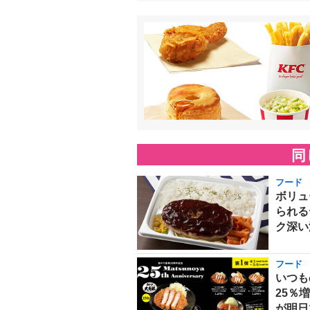
同
フード
ボリュ
られる
ク深い
フード
いつも
25％
が明日