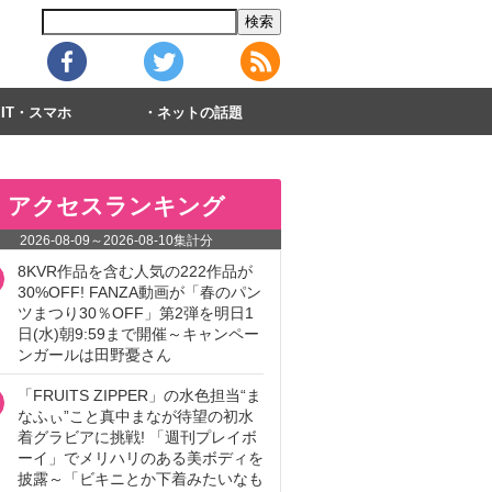
IT・スマホ
ネットの話題
アクセスランキング
2026-08-09
～
2026-08-10
集計分
8KVR作品を含む人気の222作品が
30%OFF! FANZA動画が「春のパン
ツまつり30％OFF」第2弾を明日1
日(水)朝9:59まで開催～キャンペー
ンガールは田野憂さん
「FRUITS ZIPPER」の水色担当“ま
なふぃ”こと真中まなが待望の初水
着グラビアに挑戦! 「週刊プレイボ
ーイ」でメリハリのある美ボディを
披露～「ビキニとか下着みたいなも