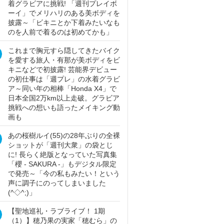
着グラビアに挑戦! 「週刊プレイボ
ーイ」でメリハリのある美ボディを
披露～「ビキニとか下着みたいなも
のを人前で着るのは初めてかも」
これまで胸元すら隠してきたバイク
を愛する旅人・有那が美ボディをビ
キニなどで初披露! 芸能界デビュー
の初仕事は「週プレ」の水着グラビ
ア～同い年の相棒「Honda X4」で
日本全国2万km以上走破。グラビア
挑戦への想いも語ったメイキング動
画も
あの桜樹ルイ(55)の28年ぶりの全裸
ショットが「週刊大衆」の袋とじ
に! 長らく絶版となっていた写真集
「櫻 - SAKURA -」もデジタル限定
で発売～「今の私もみたい！という
声に調子にのってしまいました
(^◇^;)」
【聖地巡礼・ラブライブ！ 1期
（1）】穂乃果の実家「穂むら」の