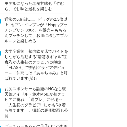
モデルになった老舗甘味処「竹む
ら」で甘味と巡礼を楽しむ
通常の5.6倍以上、ビッグの2.3倍以
上! セブン‐イレブンが「Happyプッ
チンプリン 380g」を販売～もちろ
んプッチンして、お皿に移してプル
ル～ンと楽しめる
大学卒業後、都内飲食店でバイトを
しながら活動する“清楚系ギャル”笹
倉彩が人生初のグラビアに挑戦!
「FLASH」で鮮烈グラビアデビュ
ー～「仲間には『あやちゃみ』と呼
ばれています(笑)」
お尻スポンサーも話題のNGなし破
天荒アイドル・鈴木Mob.が初グラ
ビアに挑戦! 「週プレ」に登場～
「人生初のグラビア!!!しかも5水着
も着てます」。撮影の裏側動画も公
開
ぱーてぃーちゃんの信子(31)がまさ