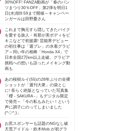
30%OFF! FANZA動画が「春のパン
ツまつり30％OFF」第2弾を明日1
日(水)朝9:59まで開催～キャンペー
ンガールは田野憂さん
これまで胸元すら隠してきたバイク
を愛する旅人・有那が美ボディをビ
キニなどで初披露! 芸能界デビュー
の初仕事は「週プレ」の水着グラビ
ア～同い年の相棒「Honda X4」で
日本全国2万km以上走破。グラビア
挑戦への想いも語ったメイキング動
画も
あの桜樹ルイ(55)の28年ぶりの全裸
ショットが「週刊大衆」の袋とじ
に! 長らく絶版となっていた写真集
「櫻 - SAKURA -」もデジタル限定
で発売～「今の私もみたい！という
声に調子にのってしまいました
(^◇^;)」
お尻スポンサーも話題のNGなし破
天荒アイドル・鈴木Mob.が初グラ