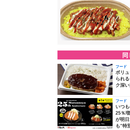
同
フード
ボリュ
られる
ク深い
フード
いつも
25％
が明日
も“特