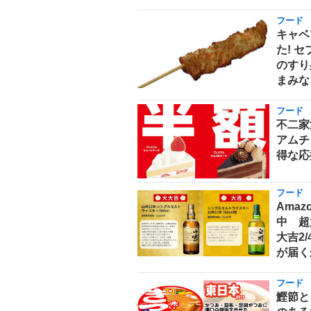
フード
キャベ
た! 
のすり
まみな
フード
不二家
アムチ
得な応
フード
Ama
中 超
大吉2
が届く
フード
鰹節と