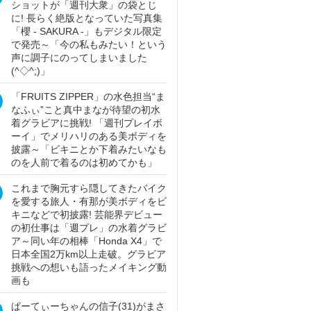
ショットが「週刊大衆」の袋とじ
に! 長らく絶版となっていた写真集
「櫻 - SAKURA -」もデジタル限定
で発売～「今の私もみたい！という
声に調子にのってしまいました
(^◇^;)」
「FRUITS ZIPPER」の水色担当“ま
なふぃ”こと真中まなが待望の初水
着グラビアに挑戦! 「週刊プレイボ
ーイ」でメリハリのある美ボディを
披露～「ビキニとか下着みたいなも
のを人前で着るのは初めてかも」
これまで胸元すら隠してきたバイク
を愛する旅人・有那が美ボディをビ
キニなどで初披露! 芸能界デビュー
の初仕事は「週プレ」の水着グラビ
ア～同い年の相棒「Honda X4」で
日本全国2万km以上走破。グラビア
挑戦への想いも語ったメイキング動
画も
ぱーてぃーちゃんの信子(31)がまさ