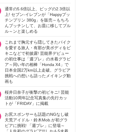
通常の5.6倍以上、ビッグの2.3倍以
上! セブン‐イレブンが「Happyプッ
チンプリン 380g」を販売～もちろ
んプッチンして、お皿に移してプル
ル～ンと楽しめる
これまで胸元すら隠してきたバイク
を愛する旅人・有那が美ボディをビ
キニなどで初披露! 芸能界デビュー
の初仕事は「週プレ」の水着グラビ
ア～同い年の相棒「Honda X4」で
日本全国2万km以上走破。グラビア
挑戦への想いも語ったメイキング動
画も
桜井日奈子が衝撃の初ビキニ! 芸能
活動10周年記念写真集の先行カッ
トが「FRIDAY」に掲載
お尻スポンサーも話題のNGなし破
天荒アイドル・鈴木Mob.が初グラ
ビアに挑戦! 「週プレ」に登場～
「人生初のグラビア!!!しかも5水着