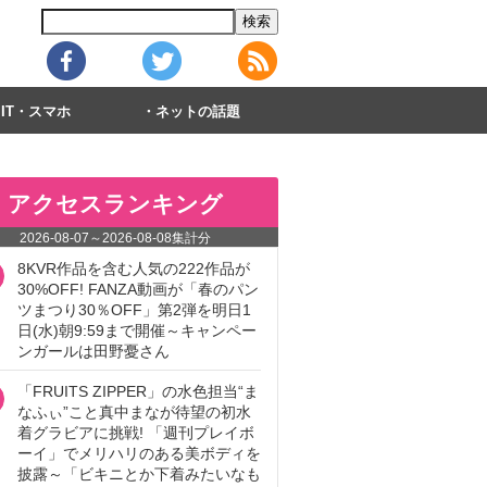
IT・スマホ
ネットの話題
アクセスランキング
2026-08-07
～
2026-08-08
集計分
8KVR作品を含む人気の222作品が
30%OFF! FANZA動画が「春のパン
ツまつり30％OFF」第2弾を明日1
日(水)朝9:59まで開催～キャンペー
ンガールは田野憂さん
「FRUITS ZIPPER」の水色担当“ま
なふぃ”こと真中まなが待望の初水
着グラビアに挑戦! 「週刊プレイボ
ーイ」でメリハリのある美ボディを
披露～「ビキニとか下着みたいなも