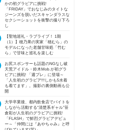
かの初グラビアに挑戦!
「FRIDAY」でおなじみのタイトな
ジーンズを脱いだスキャンダラスな
セクシーショットを衝撃の撮り下ろ
し
【聖地巡礼・ラブライブ！ 1期
（1）】穂乃果の実家「穂むら」の
モデルになった老舗甘味処「竹む
ら」で甘味と巡礼を楽しむ
お尻スポンサーも話題のNGなし破
天荒アイドル・鈴木Mob.が初グラ
ビアに挑戦! 「週プレ」に登場～
「人生初のグラビア!!!しかも5水着
も着てます」。撮影の裏側動画も公
開
大学卒業後、都内飲食店でバイトを
しながら活動する“清楚系ギャル”笹
倉彩が人生初のグラビアに挑戦!
「FLASH」で鮮烈グラビアデビュ
ー～「仲間には『あやちゃみ』と呼
ばれています(笑)」