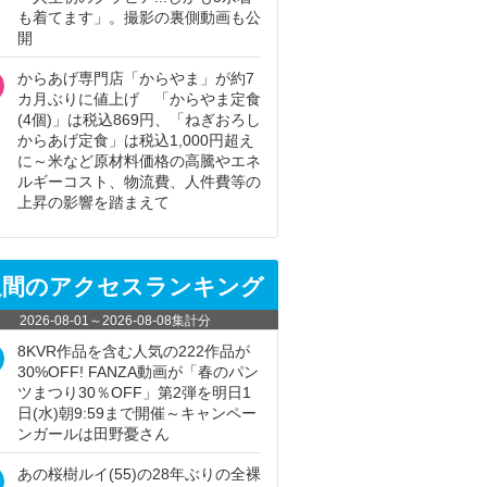
も着てます」。撮影の裏側動画も公
開
からあげ専門店「からやま」が約7
カ月ぶりに値上げ 「からやま定食
(4個)」は税込869円、「ねぎおろし
からあげ定食」は税込1,000円超え
に～米など原材料価格の高騰やエネ
ルギーコスト、物流費、人件費等の
上昇の影響を踏まえて
週間のアクセスランキング
2026-08-01
～
2026-08-08
集計分
8KVR作品を含む人気の222作品が
30%OFF! FANZA動画が「春のパン
ツまつり30％OFF」第2弾を明日1
日(水)朝9:59まで開催～キャンペー
ンガールは田野憂さん
あの桜樹ルイ(55)の28年ぶりの全裸