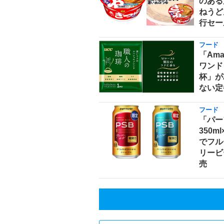
のある
ねうどん
行セー
フード
「Am
ワンド
杯」が
ない定
フード
「パー
350m
でフル
リービ
売