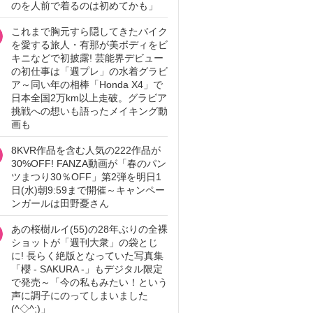
のを人前で着るのは初めてかも」
これまで胸元すら隠してきたバイク
を愛する旅人・有那が美ボディをビ
キニなどで初披露! 芸能界デビュー
の初仕事は「週プレ」の水着グラビ
ア～同い年の相棒「Honda X4」で
日本全国2万km以上走破。グラビア
挑戦への想いも語ったメイキング動
画も
8KVR作品を含む人気の222作品が
30%OFF! FANZA動画が「春のパン
ツまつり30％OFF」第2弾を明日1
日(水)朝9:59まで開催～キャンペー
ンガールは田野憂さん
あの桜樹ルイ(55)の28年ぶりの全裸
ショットが「週刊大衆」の袋とじ
に! 長らく絶版となっていた写真集
「櫻 - SAKURA -」もデジタル限定
で発売～「今の私もみたい！という
声に調子にのってしまいました
(^◇^;)」