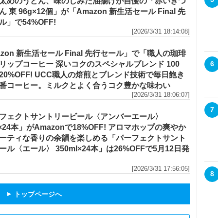
太めのうどん、味のしみた油揚げが自慢の「赤いきつ
 東 96g×12個」が「Amazon 新生活セール Final 先
ル」で54%OFF!
[2026/3/31 18:14:08]
azon 新生活セール Final 先行セール」で「職人の珈琲
リップコーヒー 深いコクのスペシャルブレンド 100
6
20%OFF! UCC職人の焙煎とブレンド技術で毎日飽き
番コーヒー。ミルクとよく合うコク豊かな味わい
[2026/3/31 18:06:07]
7
フェクトサントリービール〈アンバーエール〉
l×24本」がAmazonで18%OFF! アロマホップの爽やか
ーティな香りの余韻を楽しめる「パーフェクトサント
ール〈エール〉 350ml×24本」は26%OFFで5月12日発
[2026/3/31 17:56:05]
8
トップページへ
▲