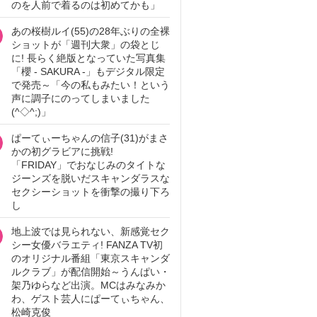
のを人前で着るのは初めてかも」
あの桜樹ルイ(55)の28年ぶりの全裸
ショットが「週刊大衆」の袋とじ
に! 長らく絶版となっていた写真集
「櫻 - SAKURA -」もデジタル限定
で発売～「今の私もみたい！という
声に調子にのってしまいました
(^◇^;)」
ぱーてぃーちゃんの信子(31)がまさ
かの初グラビアに挑戦!
「FRIDAY」でおなじみのタイトな
ジーンズを脱いだスキャンダラスな
セクシーショットを衝撃の撮り下ろ
し
地上波では見られない、新感覚セク
シー女優バラエティ! FANZA TV初
のオリジナル番組「東京スキャンダ
ルクラブ」が配信開始～うんぱい・
架乃ゆらなど出演。MCはみなみか
わ、ゲスト芸人にぱーてぃちゃん、
松崎克俊