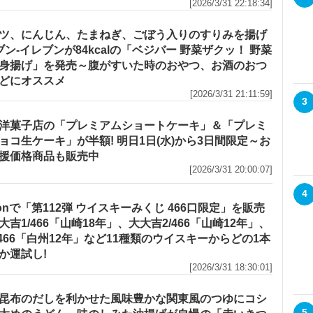
[2026/3/31 22:18:34]
ツ、にんじん、たまねぎ、ごぼう入りのすりみを揚げ
セブン‐イレブンが84kcalの「ベジバー 野菜ザクッ！ 野菜
身揚げ」を発売～腹がすいた時のおやつ、お酒のおつ
どにオススメ
[2026/3/31 21:11:59]
3
洋菓子店の「プレミアムショートケーキ」＆「プレミ
ョコ生ケーキ」が半額! 明日1日(水)から3日間限定～お
援価格商品も販売中
[2026/3/31 20:00:07]
4
zonで「第112弾 ウイスキーみくじ 466口限定」を販売
大吉1/466「山崎18年」、大大吉2/466「山崎12年」、
/466「白州12年」など11種類のウイスキーからどの1本
か運試し!
[2026/3/31 18:30:01]
昆布のだしを利かせた風味豊かな関東風のつゆにコシ
5