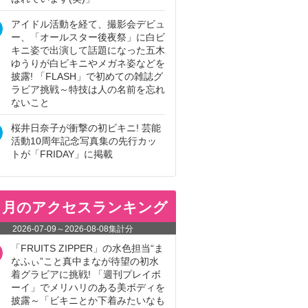
アイドル活動を経て、撮影会デビュ
ー、「オールスター後夜祭」に白ビ
キニ姿で出演して話題になった五木
ゆうりが白ビキニやメガネ姿などを
披露! 「FLASH」で初めての雑誌グ
ラビア挑戦～特技は人の名前を忘れ
ないこと
桜井日奈子が衝撃の初ビキニ! 芸能
活動10周年記念写真集の先行カッ
トが「FRIDAY」に掲載
ヵ月のアクセスランキング
2026-07-09
～
2026-08-08
集計分
「FRUITS ZIPPER」の水色担当“ま
なふぃ”こと真中まなが待望の初水
着グラビアに挑戦! 「週刊プレイボ
ーイ」でメリハリのある美ボディを
披露～「ビキニとか下着みたいなも