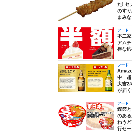
た! 
のすり
まみな
フード
不二家
アムチ
得な応
フード
Ama
中 超
大吉2
が届く
フード
鰹節と
のある
ねうどん
行セー