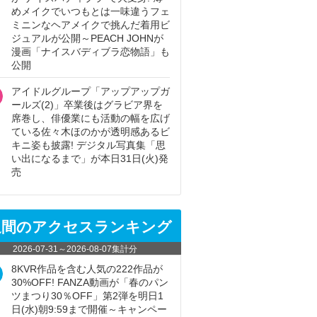
めメイクでいつもとは一味違うフェ
ミニンなヘアメイクで挑んだ着用ビ
ジュアルが公開～PEACH JOHNが
漫画「ナイスバディブラ恋物語」も
公開
アイドルグループ「アップアップガ
ールズ(2)」卒業後はグラビア界を
席巻し、俳優業にも活動の幅を広げ
ている佐々木ほのかが透明感あるビ
キニ姿も披露! デジタル写真集「思
い出になるまで」が本日31日(火)発
売
週間のアクセスランキング
2026-07-31
～
2026-08-07
集計分
8KVR作品を含む人気の222作品が
30%OFF! FANZA動画が「春のパン
ツまつり30％OFF」第2弾を明日1
日(水)朝9:59まで開催～キャンペー