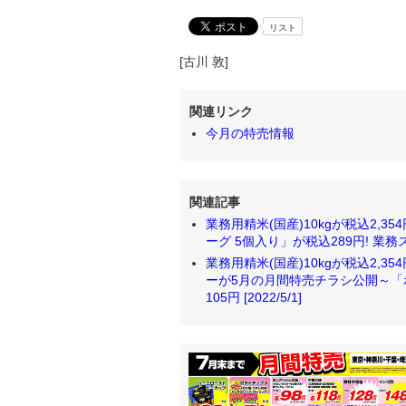
リスト
[古川 敦]
関連リンク
今月の特売情報
関連記事
業務用精米(国産)10kgが税込2,3
ーグ 5個入り」が税込289円! 業務ス
業務用精米(国産)10kgが税込2,3
ーが5月の月間特売チラシ公開～「ポテ
105円 [2022/5/1]