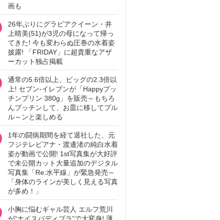
画も
26年ぶりにグラビアクイーン・井
上晴美(51)が3児の母になって帰っ
てきた! 今も変わらぬ圧巻の水着姿
披露! 「FRIDAY」に超貴重なアザ
ーカット独占掲載
通常の5.6倍以上、ビッグの2.3倍以
上! セブン‐イレブンが「Happyプッ
チンプリン 380g」を販売～もちろ
んプッチンして、お皿に移してプル
ル～ンと楽しめる
1年の闘病期間を経て退社した、元
フジテレビアナ・渡邊渚の純白水着
姿が動画で公開! 1st写真集が大好評
で未公開カット大量追加のデジタル
写真集「Re:水平線」が緊急発売～
「身体のラインが美しく見える写真
が多め！」
小胸に悩むギャル芸人 エルフ荒川
が“ナイスバディブラ”で大変身! 薄