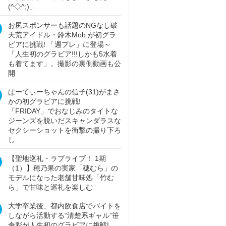
(^◇^;)」
お尻スポンサーも話題のNGなし破
天荒アイドル・鈴木Mob.が初グラ
ビアに挑戦! 「週プレ」に登場～
「人生初のグラビア!!!しかも5水着
も着てます」。撮影の裏側動画も公
開
ぱーてぃーちゃんの信子(31)がまさ
かの初グラビアに挑戦!
「FRIDAY」でおなじみのタイトな
ジーンズを脱いだスキャンダラスな
セクシーショットを衝撃の撮り下ろ
し
【聖地巡礼・ラブライブ！ 1期
（1）】穂乃果の実家「穂むら」の
モデルになった老舗甘味処「竹む
ら」で甘味と巡礼を楽しむ
大学卒業後、都内飲食店でバイトを
しながら活動する“清楚系ギャル”笹
倉彩が人生初のグラビアに挑戦!