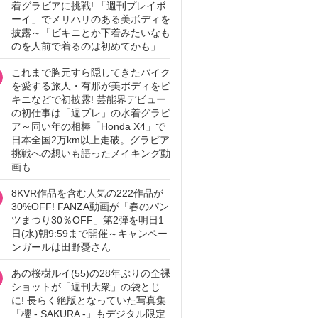
着グラビアに挑戦! 「週刊プレイボ
ーイ」でメリハリのある美ボディを
披露～「ビキニとか下着みたいなも
のを人前で着るのは初めてかも」
これまで胸元すら隠してきたバイク
を愛する旅人・有那が美ボディをビ
キニなどで初披露! 芸能界デビュー
の初仕事は「週プレ」の水着グラビ
ア～同い年の相棒「Honda X4」で
日本全国2万km以上走破。グラビア
挑戦への想いも語ったメイキング動
画も
8KVR作品を含む人気の222作品が
30%OFF! FANZA動画が「春のパン
ツまつり30％OFF」第2弾を明日1
日(水)朝9:59まで開催～キャンペー
ンガールは田野憂さん
あの桜樹ルイ(55)の28年ぶりの全裸
ショットが「週刊大衆」の袋とじ
に! 長らく絶版となっていた写真集
「櫻 - SAKURA -」もデジタル限定