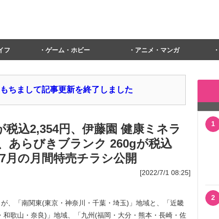
イフ
ゲーム・ホビー
アニメ・マンガ
1日をもちまして記事更新を終了しました
1
gが税込2,354円、伊藤園 健康ミネラ
円、あらびきブランク 260gが税込
ーが7月の月間特売チラシ公開
[2022/7/1 08:25]
2
が、「南関東(東京・神奈川・千葉・埼玉)」地域と、「近畿
・和歌山・奈良)」地域、「九州(福岡・大分・熊本・長崎・佐