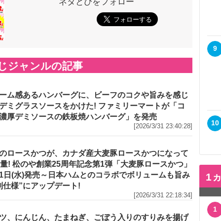
ネタとぴをフォロー
9
じジャンルの記事
ーム感あるハンバーグに、ビーフのコクや旨みを感じ
デミグラスソースをかけた! ファミリーマートが「コ
濃厚デミソースの鉄板焼ハンバーグ」を発売
10
[2026/3/31 23:40:28]
のロースかつが、カナダ産大麦豚ロースかつになって
増量! 松のや創業25周年記念第1弾「大麦豚ロースかつ」
1日(水)発売～日本ハムとのコラボでボリュームも旨み
1
別仕様”にアップデート!
[2026/3/31 22:18:34]
1
ツ、にんじん、たまねぎ、ごぼう入りのすりみを揚げ