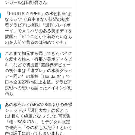
ンガールは田野憂さん
「FRUITS ZIPPER」の水色担当“ま
なふぃ”こと真中まなが待望の初水
着グラビアに挑戦! 「週刊プレイボ
ーイ」でメリハリのある美ボディを
披露～「ビキニとか下着みたいなも
のを人前で着るのは初めてかも」
これまで胸元すら隠してきたバイク
を愛する旅人・有那が美ボディをビ
キニなどで初披露! 芸能界デビュー
の初仕事は「週プレ」の水着グラビ
ア～同い年の相棒「Honda X4」で
日本全国2万km以上走破。グラビア
挑戦への想いも語ったメイキング動
画も
あの桜樹ルイ(55)の28年ぶりの全裸
ショットが「週刊大衆」の袋とじ
に! 長らく絶版となっていた写真集
「櫻 - SAKURA -」もデジタル限定
で発売～「今の私もみたい！という
声に調子にのってしまいました