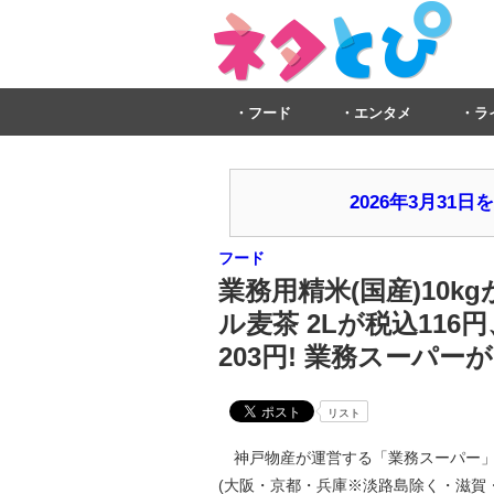
フード
エンタメ
ラ
2026年3月3
フード
業務用精米(国産)10k
ル麦茶 2Lが税込116
203円! 業務スーパ
リスト
神戸物産が運営する「業務スーパー」
(大阪・京都・兵庫※淡路島除く・滋賀