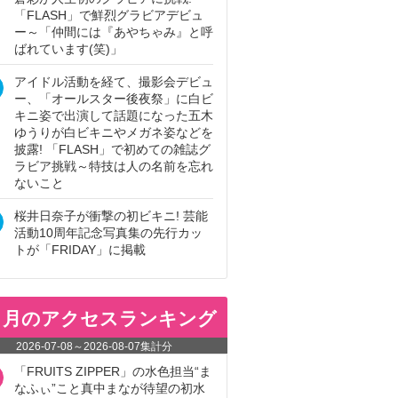
「FLASH」で鮮烈グラビアデビュ
ー～「仲間には『あやちゃみ』と呼
ばれています(笑)」
アイドル活動を経て、撮影会デビュ
ー、「オールスター後夜祭」に白ビ
キニ姿で出演して話題になった五木
ゆうりが白ビキニやメガネ姿などを
披露! 「FLASH」で初めての雑誌グ
ラビア挑戦～特技は人の名前を忘れ
ないこと
桜井日奈子が衝撃の初ビキニ! 芸能
活動10周年記念写真集の先行カッ
トが「FRIDAY」に掲載
ヵ月のアクセスランキング
2026-07-08
～
2026-08-07
集計分
「FRUITS ZIPPER」の水色担当“ま
なふぃ”こと真中まなが待望の初水