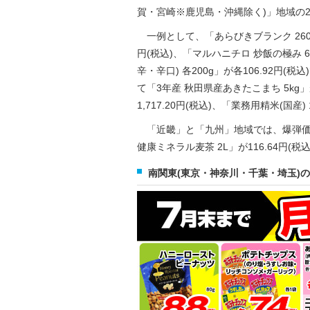
賀・宮崎※鹿児島・沖縄除く)」地域の2
一例として、「あらびきブランク 260g」が
円(税込)、「マルハニチロ 炒飯の極み 60
辛・辛口) 各200g」が各106.92
て「3年産 秋田県産あきたこまち 5kg」が
1,717.20円(税込)、「業務用精米(国産)
「近畿」と「九州」地域では、爆弾価格と
健康ミネラル麦茶 2L」が116.64円(
南関東(東京・神奈川・千葉・埼玉)の