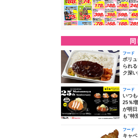
同
フード
ボリュ
られる
ク深い
フード
いつも
25％
が明日
も“特
フード
キャベ