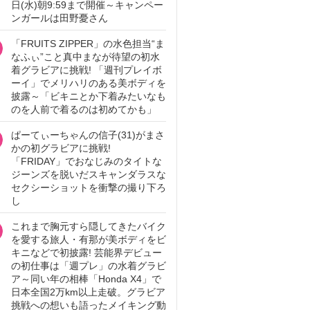
日(水)朝9:59まで開催～キャンペー
ンガールは田野憂さん
「FRUITS ZIPPER」の水色担当“ま
なふぃ”こと真中まなが待望の初水
着グラビアに挑戦! 「週刊プレイボ
ーイ」でメリハリのある美ボディを
披露～「ビキニとか下着みたいなも
のを人前で着るのは初めてかも」
ぱーてぃーちゃんの信子(31)がまさ
かの初グラビアに挑戦!
「FRIDAY」でおなじみのタイトな
ジーンズを脱いだスキャンダラスな
セクシーショットを衝撃の撮り下ろ
し
これまで胸元すら隠してきたバイク
を愛する旅人・有那が美ボディをビ
キニなどで初披露! 芸能界デビュー
の初仕事は「週プレ」の水着グラビ
ア～同い年の相棒「Honda X4」で
日本全国2万km以上走破。グラビア
挑戦への想いも語ったメイキング動