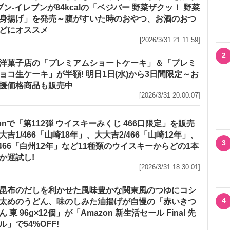
セブン‐イレブンが84kcalの「ベジバー 野菜ザクッ！ 野菜
身揚げ」を発売～腹がすいた時のおやつ、お酒のおつ
どにオススメ
[2026/3/31 21:11:59]
2
洋菓子店の「プレミアムショートケーキ」＆「プレミ
ョコ生ケーキ」が半額! 明日1日(水)から3日間限定～お
援価格商品も販売中
[2026/3/31 20:00:07]
zonで「第112弾 ウイスキーみくじ 466口限定」を販売
大吉1/466「山崎18年」、大大吉2/466「山崎12年」、
3
/466「白州12年」など11種類のウイスキーからどの1本
か運試し!
[2026/3/31 18:30:01]
昆布のだしを利かせた風味豊かな関東風のつゆにコシ
4
太めのうどん、味のしみた油揚げが自慢の「赤いきつ
 東 96g×12個」が「Amazon 新生活セール Final 先
ル」で54%OFF!