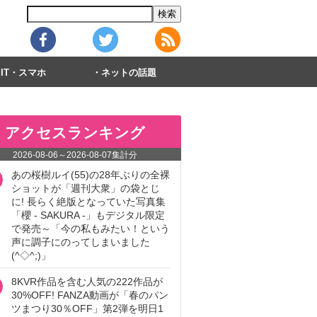
IT・スマホ
ネットの話題
アクセスランキング
2026-08-06
～
2026-08-07
集計分
あの桜樹ルイ(55)の28年ぶりの全裸
ショットが「週刊大衆」の袋とじ
に! 長らく絶版となっていた写真集
「櫻 - SAKURA -」もデジタル限定
で発売～「今の私もみたい！という
声に調子にのってしまいました
(^◇^;)」
8KVR作品を含む人気の222作品が
30%OFF! FANZA動画が「春のパン
ツまつり30％OFF」第2弾を明日1